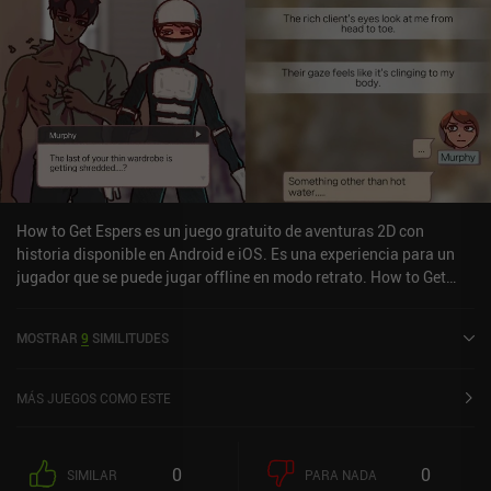
How to Get Espers es un juego gratuito de aventuras 2D con
historia disponible en Android e iOS. Es una experiencia para un
jugador que se puede jugar offline en modo retrato. How to Get
Espers se lanzó en noviembre de 2023 y tiene una valoración
actual de 3,1 sobre 5,0 en Google Play y de 3,9 sobre 5,0 en la App
MOSTRAR
9
SIMILITUDES
Store de iOS.
MÁS JUEGOS COMO ESTE
0
0
SIMILAR
PARA NADA