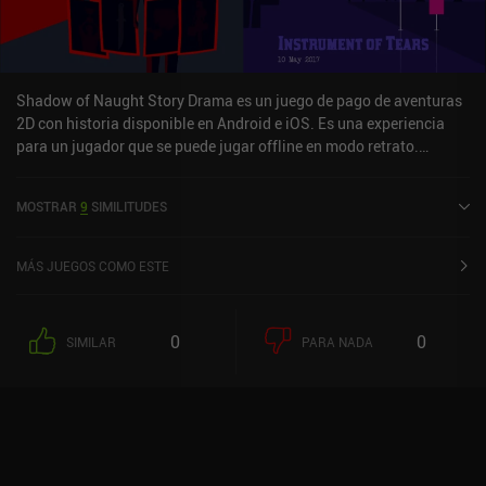
Shadow of Naught Story Drama es un juego de pago de aventuras
2D con historia disponible en Android e iOS. Es una experiencia
para un jugador que se puede jugar offline en modo retrato.
Shadow of Naught Story Drama se lanzó en agosto de 2020 y tiene
una valoración actual de 4 sobre 5,0 en Google Play y de 5 sobre
MOSTRAR
9
SIMILITUDES
5,0 en la App Store de iOS.
MÁS JUEGOS COMO ESTE
0
0
SIMILAR
PARA NADA