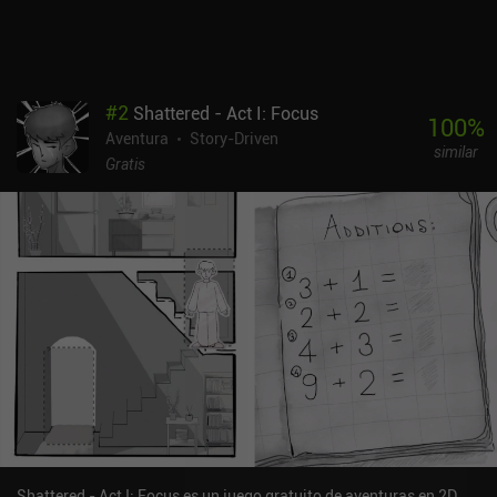
#
2
Shattered - Act I: Focus
100
%
Aventura
Story-Driven
similar
Gratis
Shattered - Act I: Focus es un juego gratuito de aventuras en 2D