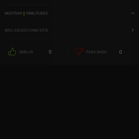
Story of Loss se lanzó en noviembre de 2024 y tiene una
valoración actual de 4 sobre 5,0 en iOS App Store.
MOSTRAR
8
SIMILITUDES
MÁS JUEGOS COMO ESTE
0
0
SIMILAR
PARA NADA