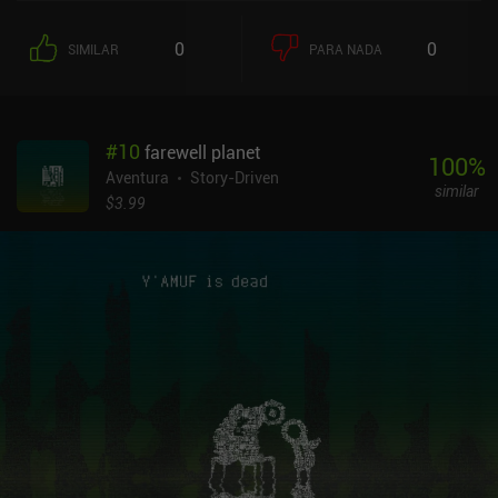
es a menudo una de las fuentes de humor del juego, pero la
historia no es una comedia pura y dura, ya que a menudo trata con
0
0
SIMILAR
PARA NADA
mucha seriedad la delincuencia, la prostitución y la salud mental.
Es evidente que se ha invertido mucho esfuerzo en construir el
mundo del juego, e incluso aprendemos fragmentos de la historia
de la ciudad a través de las conversaciones.Mi principal crítica es
#
10
farewell planet
que la mayor parte del juego consiste en elegir opciones de diálogo
100
%
durante las conversaciones y los interrogatorios, que sólo se
Aventura
Story-Driven
similar
intercalan con minijuegos ocasionales como disparar a un
$3.99
vehículo que ataca o unir piezas de la investigación. Aunque
ninguna de nuestras elecciones afecta al final del juego, la historia
me pareció tan atractiva y la actuación de las voces tan buena que
me conformé con ver cómo se desarrollaba. Pero esta falta de
interactividad no es para todo el mundo. En esencia, es casi una
novela visual.Chicken Police - Paint It Red cuesta 9,99 $ en
Android y 8,99 $ en iOS, sin anuncios ni iAP. Creo que a cualquiera
que disfrute con las películas y novelas policíacas clásicas le
gustará mucho este juego, tanto por su gran historia como por sus
sorprendentes efectos visuales monocromos. Realmente es una
experiencia increíblemente envolvente, es una pena que no haya un
poco más que hacer por el camino.