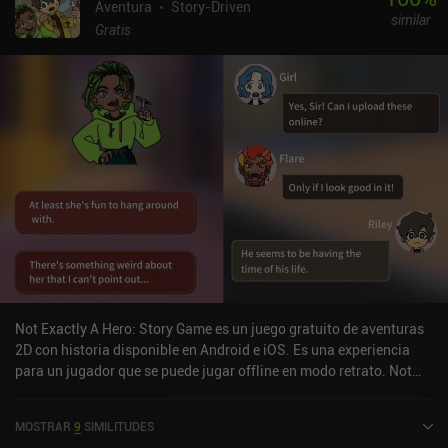
Aventura
Story-Driven
similar
Gratis
Not Exactly A Hero: Story Game es un juego gratuito de aventuras
2D con historia disponible en Android e iOS. Es una experiencia
para un jugador que se puede jugar offline en modo retrato. Not
Exactly A Hero: Story Game se lanzó en junio de 2021 y tiene una
valoración actual de 4,4 sobre 5,0 en Google Play y de 4,8 sobre 5,0
MOSTRAR
9
SIMILITUDES
en la App Store de iOS.