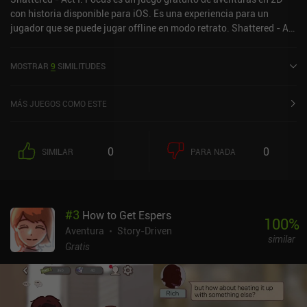
con historia disponible para iOS. Es una experiencia para un
jugador que se puede jugar offline en modo retrato. Shattered - Act
I: Focus se lanzó en junio de 2024.
MOSTRAR
9
SIMILITUDES
MÁS JUEGOS COMO ESTE
0
0
SIMILAR
PARA NADA
#
3
How to Get Espers
100
%
Aventura
Story-Driven
similar
Gratis