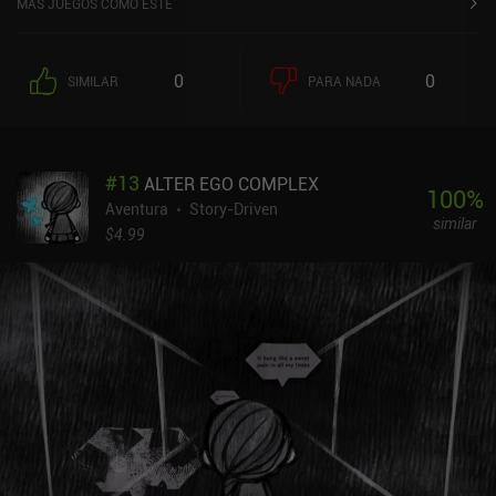
MÁS JUEGOS COMO ESTE
cabo este ritual por última vez. Cada día, nos aventuramos en
misiones de búsqueda para recuperar componentes que faltan en
el cohete y objetos opcionales que contienen recuerdos de
0
0
SIMILAR
PARA NADA
personas desaparecidas hace mucho tiempo. Pero el mundo es
peligroso, así que algunas zonas del mapa están bloqueadas, lo
que nos obliga a fabricar equipo especial, como cizallas o
raquetas de nieve, para seguir avanzando.Aunque la jugabilidad
#
13
ALTER EGO COMPLEX
es sencilla y no nos plantea demasiados dilemas desafiantes, el
100
%
aspecto visual y la fantástica historia contribuyen en gran medida
Aventura
Story-Driven
similar
a crear una experiencia agradable. Incluye música atmosférica,
$4.99
fragmentos de la historia que se revelan a través de escenas y
descripciones de objetos, y un entorno deprimente basado en el
abandono y la pérdida, pero iluminado por un rayo de esperanza.
Nuestros personajes también comienzan su relación con
constantes disputas antes de encariñarse poco a poco, formando
un fuerte vínculo que resulta gratamente satisfactorio de
presenciar.OPUS: Rocket of Whispers nos permite jugar gratis al
primer capítulo, con un único iAP de 1,99 $ que desbloquea el
juego completo. Los iAP adicionales proporcionan objetos
opcionales, como skins o pistas de audio, y una moneda premium
que sirve para desbloquear fragmentos adicionales de la historia.