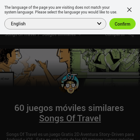
The language of the page you are visiting does not match your
system language. Please select the language you would like to use.
English
Confirm
Songs Of Travel
Juegos similares
Compartir
60 juegos móviles similares
Songs Of Travel
Songs Of Travel es un juego Gratis 2D Aventura Story-Driven para
Android y iOS. ¡Esta es una lista de los 60 mejores juegos móviles