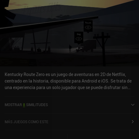
Kentucky Route Zero es un juego de aventuras en 2D de Netflix,
centrado en la historia, disponible para Android e iOS. Se trata de
una experiencia para un solo jugador que se puede disfrutar sin
conexión en modo horizontal. Ha recibido 3 valoraciones de los
usuarios de la comunidad MiniReview. Kentucky Route Zero se
MOSTRAR
8
SIMILITUDES
lanzó en diciembre de 2022 y tiene actualmente una puntuación de
2,1 sobre 5,0 en Google Play y de 3,7 sobre 5,0 en la App Store de
iOS.
MÁS JUEGOS COMO ESTE