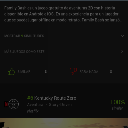
Family Bash es un juego gratuito de aventuras 2D con historia
disponible en Android e iOS. Es una experiencia para un jugador
que se puede jugar offline en modo retrato. Family Bash se lanzó
en abril de 2023 y tiene una valoración actual de 2 sobre 5,0 en
Google Play y de 4 sobre 5,0 en la App Store de iOS.
MOSTRAR
9
SIMILITUDES
MÁS JUEGOS COMO ESTE
0
0
SIMILAR
PARA NADA
#
6
Kentucky Route Zero
100
%
Aventura
Story-Driven
similar
Netflix