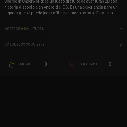
Charlie in Underworld! es un juego gratuito de aventuras 2D con
historia disponible en Android e iOS. Es una experiencia para un
jugador que se puede jugar offline en modo retrato. Charlie in
Underworld! se lanzó en julio de 2022 y tiene una valoración actual
de 4,8 sobre 5,0 en Google Play y de 4,8 sobre 5,0 en la App Store
MOSTRAR
9
SIMILITUDES
de iOS.
MÁS JUEGOS COMO ESTE
0
0
SIMILAR
PARA NADA