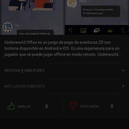
Underworld Office es un juego de pago de aventuras 2D con
historia disponible en Android e iOS. Es una experiencia para un
jugador que se puede jugar offline en modo retrato. Underworld
Office se lanzó en noviembre de 2020 y tiene una valoración actual
de 4,5 sobre 5,0 en Google Play y de 4,9 sobre 5,0 en la App Store
MOSTRAR
9
SIMILITUDES
de iOS.
MÁS JUEGOS COMO ESTE
0
0
SIMILAR
PARA NADA