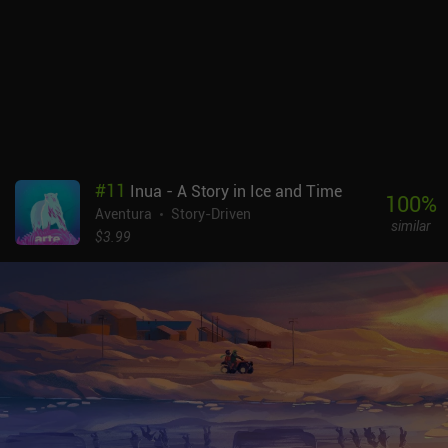
que la jugabilidad se asemeja rápidamente a la de un simulador de
caminar, aunque, por suerte, todo este caminar se hace más
atractivo gracias a una gran historia.Farewell Planet se vende por
3,99 $, sin anuncios ni iAP. Especialmente para los jugadores
interesados en una historia sobre el dolor y la aceptación, el juego
ofrece una experiencia maravillosa y única.
#
11
Inua - A Story in Ice and Time
100
%
Aventura
Story-Driven
similar
$3.99