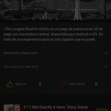
«The Longest Road On Earth» es un juego de aventuras en 2D de
pago con una historia central, disponible para Android e iOS. Se
trata de una experiencia para un solo jugador que se puede
disfrutar sin conexión en modo horizontal. The Longest Road On
Earth se lanzó en mayo de 2021 y tiene una valoración actual de
MOSTRAR
8
SIMILITUDES
3,7 sobre 5,0 en Google Play y de 3,1 sobre 5,0 en la App Store de
iOS.
MÁS JUEGOS COMO ESTE
0
0
SIMILAR
PARA NADA
#
15
Not Exactly A Hero: Story Game
100
%