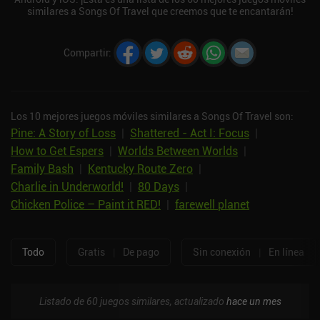
similares a Songs Of Travel que creemos que te encantarán!
Compartir
:
Los 10 mejores juegos móviles similares a Songs Of Travel son:
Pine: A Story of Loss
|
Shattered - Act I: Focus
|
How to Get Espers
|
Worlds Between Worlds
|
Family Bash
|
Kentucky Route Zero
|
Charlie in Underworld!
|
80 Days
|
Chicken Police – Paint it RED!
|
farewell planet
Todo
Gratis
|
De pago
Sin conexión
|
En línea
Listado de 60 juegos similares, actualizado
hace un mes