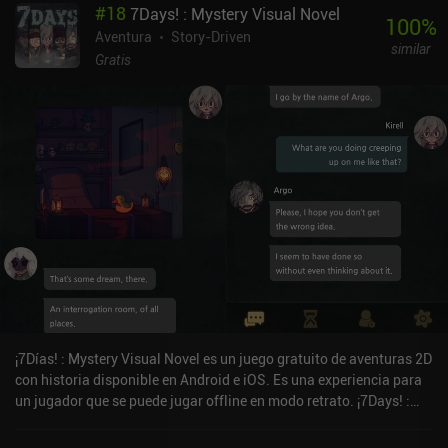
#
18
7Days! : Mystery Visual Novel
100
%
Aventura
Story-Driven
similar
Gratis
¡7Días! : Mystery Visual Novel es un juego gratuito de aventuras 2D
con historia disponible en Android e iOS. Es una experiencia para
un jugador que se puede jugar offline en modo retrato. ¡7Days! :
Mystery Visual Novel se lanzó en diciembre de 2018 y tiene una
valoración actual de 4,4 sobre 5,0 en Google Play y de 4,7 sobre 5,0