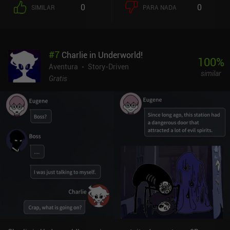
0
0
SIMILAR
PARA NADA
#
7
Charlie in Underworld!
100
%
Aventura
Story-Driven
similar
Gratis