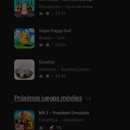
Simulación
Cajón de arena
$4.99
Super Flappy Golf
Arcade
Golf
Gratis
Growbot
Aventura
Apuntar y hacer clic
$4.49
Próximos juegos móviles
ntal
MA 3 – President Simulator
Estrategia
Simulación
1
%