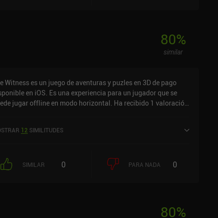
80
%
similar
e Witness es un juego de aventuras y puzles en 3D de pago
sponible en iOS. Es una experiencia para un jugador que se
ede jugar offline en modo horizontal. Ha recibido 1 valoración
 usuario de la comunidad MiniReview. The Witness se lanzó en
ptiembre de 2017 y tiene una valoración actual de 4 sobre 5,0
STRAR
12
SIMILITUDES
 iOS App Store.
0
0
SIMILAR
PARA NADA
80
%