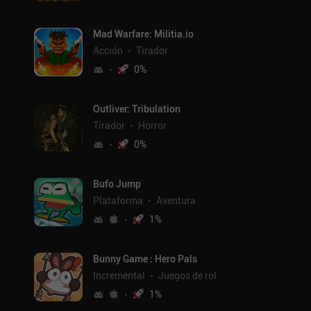
Mad Warfare: Militia.io
Acción
Tirador
0
%
Outliver: Tribulation
Tirador
Horror
0
%
Bufo Jump
Plataforma
Aventura
1
%
Bunny Game : Hero Pals
Incremental
Juegos de rol
1
%