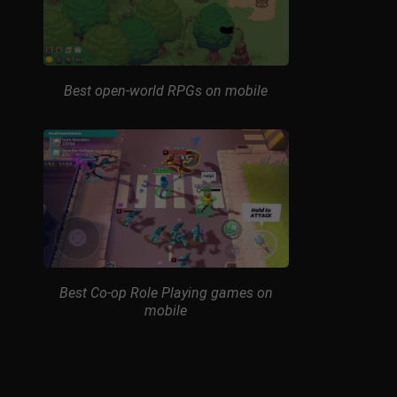
Best open-world RPGs on mobile
Best Co-op Role Playing games on
mobile