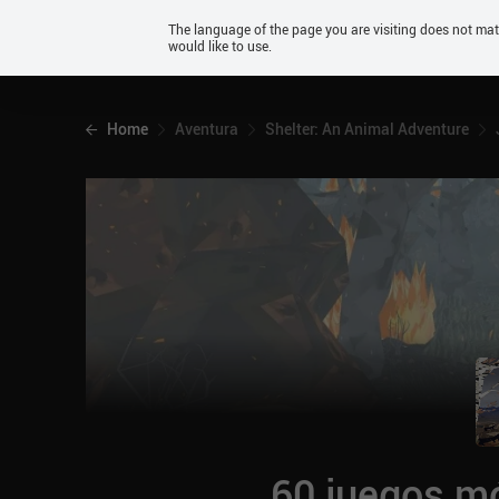
Android
The language of the page you are visiting does not ma
would like to use.
iOS
Home
Aventura
Shelter: An Animal Adventure
60 juegos mó