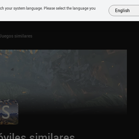
tch your system language. Please select the language you
English
MÁS
PRÓXIMOS
SIMILARES
COLECCIONES
TOP
Juegos similares
viles similares