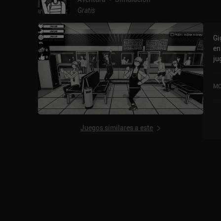
Gratis
Gi
en
ju
Ty
2,
MO
iO
Juegos similares a este