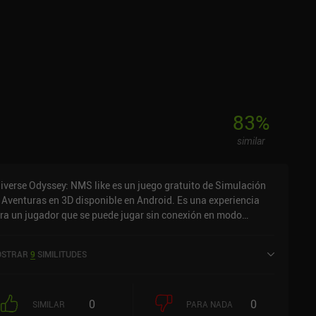
83
%
similar
iverse Odyssey: NMS like es un juego gratuito de Simulación
 Aventuras en 3D disponible en Android. Es una experiencia
ra un jugador que se puede jugar sin conexión en modo
rizontal. Universe Odyssey: NMS like fue lanzado en agosto de
25.
STRAR
9
SIMILITUDES
0
0
SIMILAR
PARA NADA