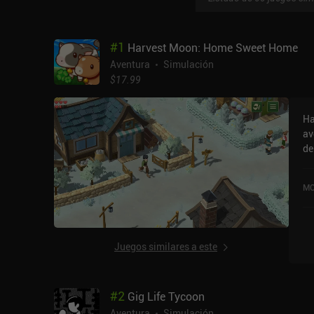
#
1
Harvest Moon: Home Sweet Home
Aventura
Simulación
$17.99
Ha
av
de
si
un
MO
Sw
va
la
Juegos similares a este
#
2
Gig Life Tycoon
Aventura
Simulación