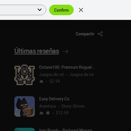
Confirm
Acceder
ES
Compartir
Últimas reseñas
Octane100: Premium Roguelike
Juegos de rol
Juegos de rol
$2.99
Easy Delivery Co.
Aventura
Story-Driven
$12.99
Iron Roads - Railroad Manager