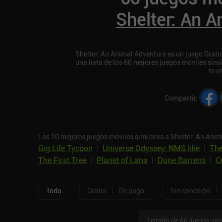
Shelter: An 
Shelter: An Animal Adventure es un juego Grati
una lista de los 60 mejores juegos móviles sim
te e
Compartir
:
Los 10 mejores juegos móviles similares a Shelter: An Anim
Gig Life Tycoon
|
Universe Odyssey: NMS like
|
The
The First Tree
|
Planet of Lana
|
Dune Barrens
|
C
|
|
Todo
Gratis
De pago
Sin conexión
Listado de 60 juegos sim