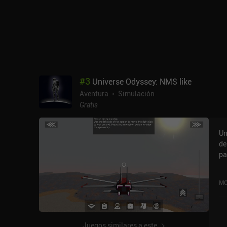
#
3
Universe Odyssey: NMS like
Aventura
Simulación
Gratis
Un
de
pa
ho
20
MO
Juegos similares a este