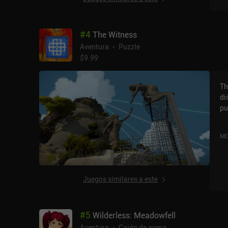
#
4
The Witness
Aventura
Puzzle
$9.99
Th
di
pu
de
se
MO
en
Juegos similares a este
#
5
Wilderless: Meadowfell
Aventura
Cajón de arena