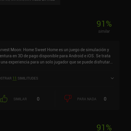
91
%
similar
rvest Moon: Home Sweet Home es un juego de simulación y
entura en 3D de pago disponible para Android e iOS. Se trata
 una experiencia para un solo jugador que se puede disfrutar
n conexión en modo horizontal. Ha recibido una valoración de
 usuario de la comunidad MiniReview. Harvest Moon: Home
STRAR
11
SIMILITUDES
eet Home se lanzó en agosto de 2024 y tiene actualmente una
loración de 3,9 sobre 5,0 en Google Play y de 3,9 sobre 5,0 en
 App Store de iOS.
0
0
SIMILAR
PARA NADA
91
%