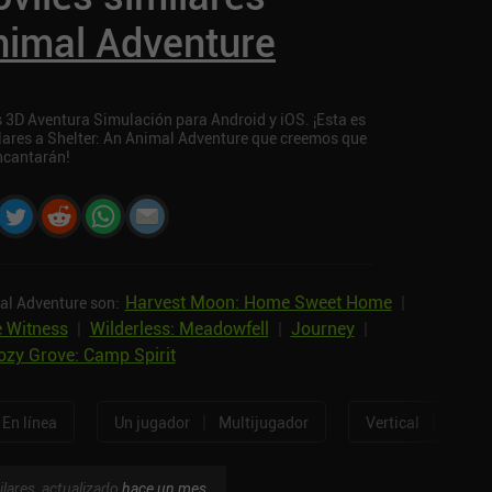
Animal Adventure
s 3D Aventura Simulación para Android y iOS. ¡Esta es
ilares a Shelter: An Animal Adventure que creemos que
ncantarán!
Harvest Moon: Home Sweet Home
|
al Adventure son:
 Witness
|
Wilderless: Meadowfell
|
Journey
|
ozy Grove: Camp Spirit
|
|
En línea
Un jugador
Multijugador
Vertical
Horizo
ilares, actualizado
hace un mes