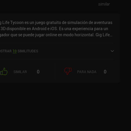
similar
g Life Tycoon es un juego gratuito de simulación de aventuras
 3D disponible en Android e iOS. Es una experiencia para un
gador que se puede jugar online en modo horizontal. Gig Life
coon se lanzó en julio de 2023 y tiene una valoración actual de
3 sobre 5,0 en Google Play y de 4,3 sobre 5,0 en la App Store de
STRAR
10
SIMILITUDES
S.
0
0
SIMILAR
PARA NADA