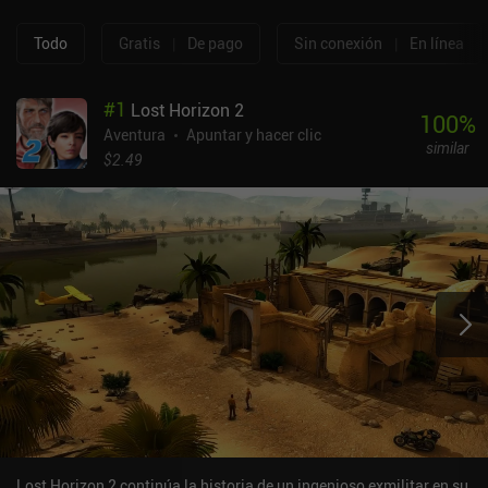
Todo
Gratis
|
De pago
Sin conexión
|
En línea
#
1
Lost Horizon 2
100
%
Aventura
Apuntar y hacer clic
similar
$2.49
Lost Horizon 2 continúa la historia de un ingenioso exmilitar en su