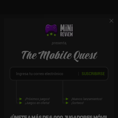
Horizon 2 es un juego de 2,49 dólares que suele salir en rebajas.
Me gusta cómo consigue contar una historia fresca sin
demasiados lazos con el título anterior. Así que si te gustan las
aventuras de calidad y no te importan los gráficos anticuados, no
dejes de echarle un vistazo a este.
presenta,
The Mobile Quest
SUSCRIBIRSE
¡Próximos juegos!
¡Nuevos lanzamientos!
¡Juegos en oferta!
¡Sorteos!
¡Únete a más de 6,000 jugadores móvil