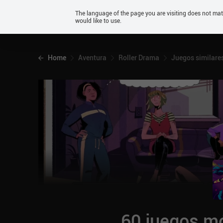
Android
The language of the page you are visiting does not ma
would like to use.
iOS
Home
Aventura
Roller Drama
Juegos similare
60 juegos mó