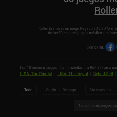
Roll
Roller Drama es un juego Pagado 2D y 3D Aventur
de los 60 mejores juegos móviles similare
Compartir
:
Los 10 mejores juegos móviles similares a Roller Drama so
LISA: The Painful
|
LISA: The Joyful
|
Refind Self
|
|
Todo
Gratis
De pago
Sin conexión
Listado de 60 juegos sim