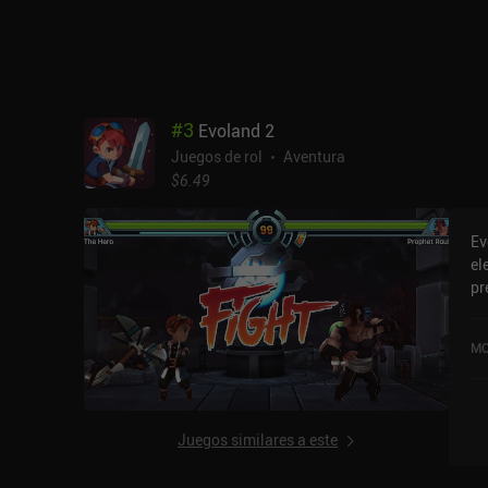
cu
se
lo
es
ma
enfren
#
3
Evoland 2
Xb
Juegos de rol
Aventura
los 
$6.49
me
mu
zo
Ev
Es
el
jo
pr
de
a 
so
MO
el
at
en
mo
Juegos similares a este
ju
ho