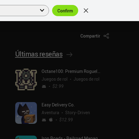
Confirm
Acceder
ES
Compartir
Últimas reseñas
Octane100: Premium Roguelike
Juegos de rol
Juegos de rol
$2.99
Easy Delivery Co.
Aventura
Story-Driven
$12.99
Iron Roads - Railroad Manager