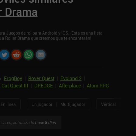
er Drama
a Juegos de rol para Android y iOS. ¡Esta es una lista
s a Roller Drama que creemos que te encantarán!
FrogBoy
|
Rover Quest
|
Evoland 2
|
n:
|
Cat Quest III
|
DREDGE
|
Afterplace
|
Atom RPG
|
|
En línea
Un jugador
Multijugador
Vertical
Horizo
ilares, actualizado
hace 8 días