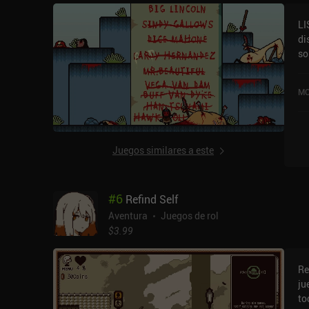
si
LI
ru
di
la
so
ta
ho
zo
cu
en
MO
Go
eq
te
qu
ma
Juegos similares a este
rami
pr
es
#
6
Refind Self
di
só
Aventura
Juegos de rol
$3.99
Re
ju
to