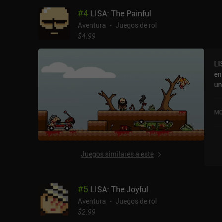
pu
#
4
LISA: The Painful
úl
pe
Aventura
Juegos de rol
ca
$4.99
ju
el
LI
su
en
ju
un
se
tod
2 
ju
ma
MO
la
mó
pa
tá
de
ju
pr
ex
Juegos similares a este
re
du
de
gu
la
ju
#
5
LISA: The Joyful
ap
de
re
Aventura
Juegos de rol
po
$2.99
hu