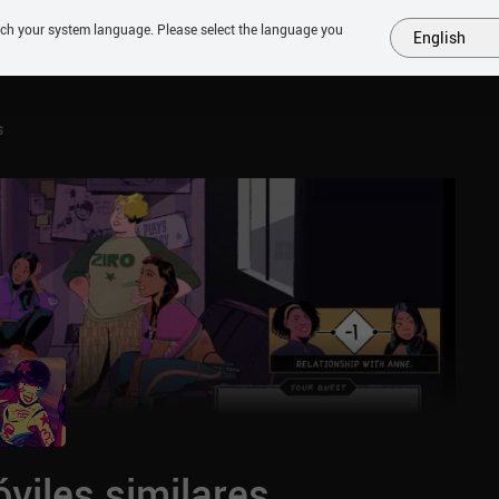
tch your system language. Please select the language you
English
MÁS
PRÓXIMOS
SIMILARES
COLECCIONES
TOP
s
viles similares