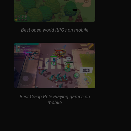
Best open-world RPGs on mobile
Best Co-op Role Playing games on
mobile