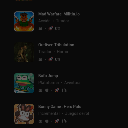
Mad Warfare: Militia.io
Acción
Tirador
0
%
Outliver: Tribulation
Tirador
Horror
0
%
Bufo Jump
Plataforma
Aventura
1
%
Bunny Game : Hero Pals
Incremental
Juegos de rol
1
%