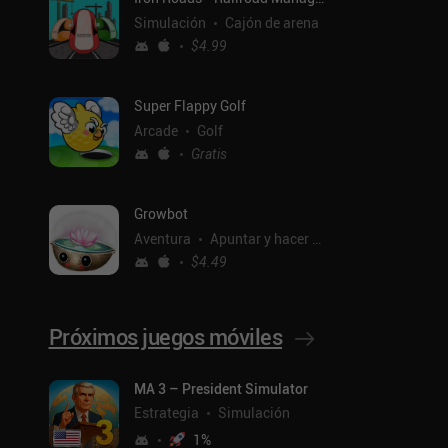
Simulación
Cajón de arena
$4.99
Super Flappy Golf
Arcade
Golf
Gratis
Growbot
Aventura
Apuntar y hacer clic
$4.49
Próximos juegos móviles
ntal
MA 3 – President Simulator
Estrategia
Simulación
1
%