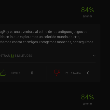
84
%
similar
ogBoy es una aventura al estilo de los antiguos juegos de
lda en la que exploramos un colorido mundo abierto,
chamos contra enemigos, recogemos monedas, conseguimos
jetos útiles y nos adentramos en peligrosas mazmorras para
cuperar artefactos antiguos de las garras de furiosos jefes
STRAR
13
SIMILITUDES
como una rana antropomórfica que se
barca en un viaje para derrotar a un malvado rey sapo. Para
lo, debemos recoger cinco piedras mágicas repartidas por todo
0
0
territorio y escondidas en las mazmorras. Hordas de
SIMILAR
PARA NADA
nstruos corretean por ahí haciéndonos la vida imposible,
ro, por suerte, contamos con un amplio arsenal de recursos
enfrentarnos a ellos. Empezamos solo con una espada,
ro poco a poco vamos adquiriendo nuevos objetos útiles,
84
%
mo un arco para disparar desde lejos, un escudo que bloquea
similar
refleja proyectiles, una pala para excavar en busca de tesoros y
minos ocultos, una linterna para iluminar lugares oscuros y