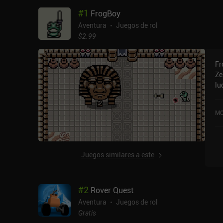
#
1
FrogBoy
Aventura
Juegos de rol
$2.99
Fr
Ze
lu
ob
re
MO
finales. Jugamos 
em
el
el 
Juegos similares a este
mo
pe
para 
#
2
Rover Quest
pe
co
Aventura
Juegos de rol
y 
Gratis
ca