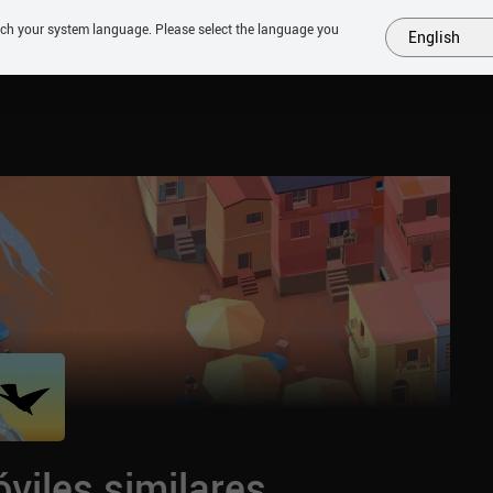
tch your system language. Please select the language you
English
MÁS
PRÓXIMOS
SIMILARES
COLECCIONES
TOP
viles similares