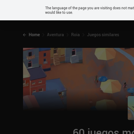
Android
The language of the page you are visiting does not ma
would like to use.
iOS
Home
Aventura
Roia
Juegos similares
60 juegos mó