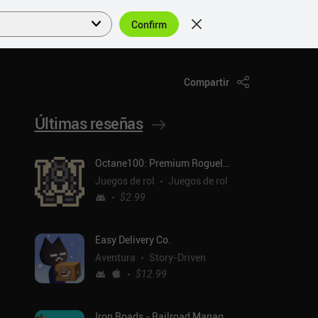
Confirm
Acceder
ES
Compartir
Últimas reseñas
Octane100: Premium Roguelike
Juegos de rol
Juegos de rol
$2.99
Easy Delivery Co.
Aventura
Story-Driven
$12.99
Iron Roads - Railroad Manager