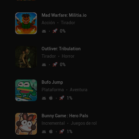
Mad Warfare: Militia.io
Acción
Tirador
0
%
Outliver: Tribulation
Tirador
Horror
0
%
Bufo Jump
Plataforma
Aventura
1
%
Bunny Game : Hero Pals
Incremental
Juegos de rol
1
%