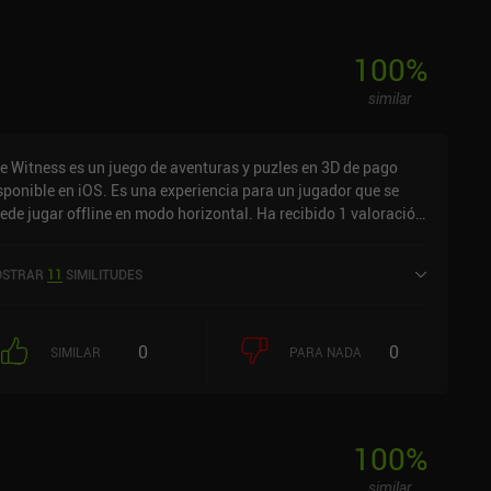
100
%
similar
e Witness es un juego de aventuras y puzles en 3D de pago
sponible en iOS. Es una experiencia para un jugador que se
ede jugar offline en modo horizontal. Ha recibido 1 valoración
 usuario de la comunidad MiniReview. The Witness se lanzó en
ptiembre de 2017 y tiene una valoración actual de 4 sobre 5,0
STRAR
11
SIMILITUDES
 iOS App Store.
0
0
SIMILAR
PARA NADA
100
%
similar