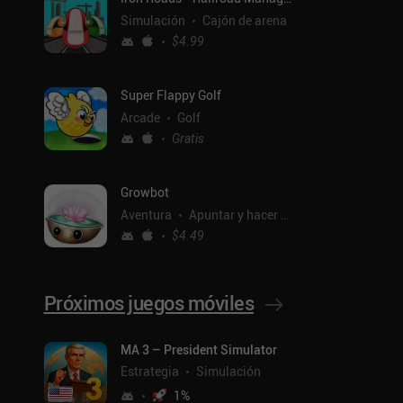
Simulación
Cajón de arena
$4.99
Super Flappy Golf
Arcade
Golf
Gratis
Growbot
Aventura
Apuntar y hacer clic
$4.49
Próximos juegos móviles
ntal
MA 3 – President Simulator
Estrategia
Simulación
1
%