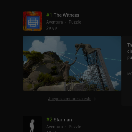
#
1
The Witness
Aventura
Puzzle
$9.99
Th
di
pu
de
se
MO
en
Juegos similares a este
#
2
Starman
Aventura
Puzzle