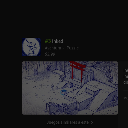
la
ju
de
si
de
lo
#
3
Inked
Aventura
Puzzle
$3.99
In
im
di
la
mu
MO
un
bl
re
cu
Juegos similares a este
nu