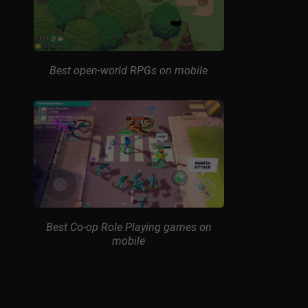
Best open-world RPGs on mobile
Best Co-op Role Playing games on
mobile