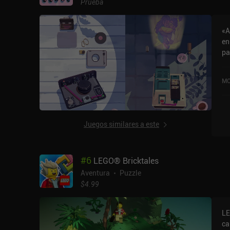
Prueba
ca
re
«A
fr
en
lug
pa
un
mo
só
co
ta
MO
se
diversas
4,
"o
iO
de
del juego. TOEM 
Juegos similares a este
$ pa
la
ha
#
6
LEGO® Bricktales
a 
un
Aventura
Puzzle
$4.99
LE
ca