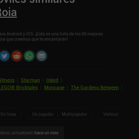
Roia
a Android y iOS. ¡Esta es una lista de los 60 mejores
oia que creemos que te encantarán!
itness
|
Starman
|
Inked
|
LEGO® Bricktales
|
Moncage
|
The Gardens Between
|
|
|
En línea
Un jugador
Multijugador
Vertical
Horizo
ilares, actualizado
hace un mes