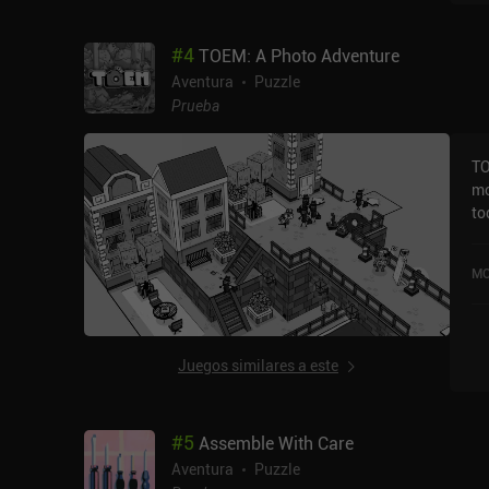
pa
in
#
4
TOEM: A Photo Adventure
qu
de
Aventura
Puzzle
ge
Prueba
cr
Au
TO
es
mo
al
to
co
fo
te
em
es
MO
pa
br
busc
lo
vi
ca
ab
Juegos similares a este
TOEM. El juego se ve de
pu
co
#
5
Assemble With Care
ca
co
Aventura
Puzzle
durante