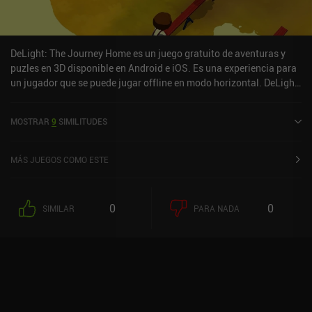
hecho jamás, pero a pesar de sus desventajas, su jugabilidad es
decentemente cautivadora, y merece la pena echarle un vistazo si
te gustan los juegos de rol en primera persona.
DeLight: The Journey Home es un juego gratuito de aventuras y
puzles en 3D disponible en Android e iOS. Es una experiencia para
un jugador que se puede jugar offline en modo horizontal. DeLight:
The Journey Home se lanzó en noviembre de 2020 y tiene una
valoración actual de 3,1 sobre 5,0 en Google Play y de 3,9 sobre 5,0
MOSTRAR
9
SIMILITUDES
en la App Store de iOS.
MÁS JUEGOS COMO ESTE
0
0
SIMILAR
PARA NADA