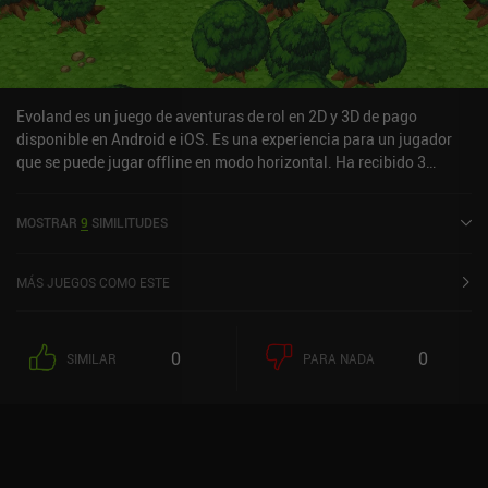
Evoland es un juego de aventuras de rol en 2D y 3D de pago
disponible en Android e iOS. Es una experiencia para un jugador
que se puede jugar offline en modo horizontal. Ha recibido 3
valoraciones de usuarios de la comunidad MiniReview. Evoland se
lanzó en febrero de 2015 y tiene una valoración actual de 3,2 sobre
MOSTRAR
9
SIMILITUDES
5,0 en Google Play y de 4,2 sobre 5,0 en la App Store de iOS.
MÁS JUEGOS COMO ESTE
0
0
SIMILAR
PARA NADA