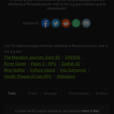
similares a Reconstruccion: war is not a g que creemos que te
encantarán!
Compartir
:
Los 10 mejores juegos móviles similares a Reconstruccion: war is
not a g son:
The Macabre Journey: Dark 3D
|
DREDGE
|
Rover Quest
|
Paign 2 - RPG
|
Dadish 3D
|
Nine Nights
|
Vulture Island
|
Into Samomor
|
Vendir: Plague of Lies RPG
|
Afterplace
Todo
Gratis
|
De pago
Sin conexión
|
En línea
Listado de 60 juegos similares, actualizado
hace 3 días