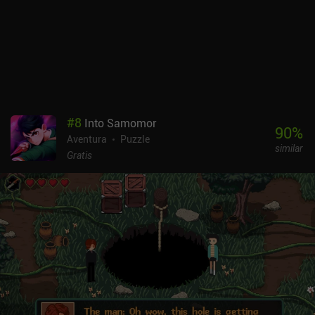
retos de plataformas y puzles que ofrece el juego. Vulture Island es
un juego premium de 2,99 $ sin anuncios ni iAP. Si te gustan los
juegos de aventuras cautivadores con bonitas ilustraciones o
sientes nostalgia por los juegos de plataformas clásicos de la
época de la NES, dale una oportunidad.
#
8
Into Samomor
90
%
Aventura
Puzzle
similar
Gratis