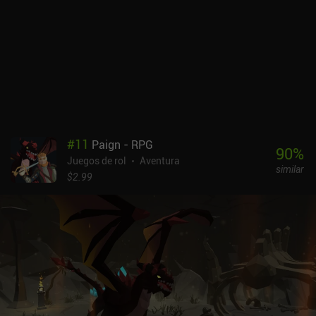
lógica.Los elementos habituales de los juegos de rol también
están presentes. Luchamos contra enemigos, recogemos
monedas, compramos equipo, descubrimos escondites secretos y,
finalmente, nos enzarzamos en épicas batallas contra poderosos
jefes. El simpático estilo pixel art, los sencillos pero funcionales
controles con una sola mano, la dificultad moderada y el humor
chiflado hacen que el juego sea perfecto para un juego casual
relajado.Afterplace es un juego premium de 6,99 $ sin anuncios ni
iAPs que sin duda se adaptará a tus gustos si buscas algo inusual
#
11
Paign - RPG
en el género de las aventuras.
90
%
Juegos de rol
Aventura
similar
$2.99