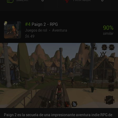
enemigos, recoger recursos, buscar objetos ocultos, proteger a
civiles e incluso participar en carreras contrarreloj. Los recursos
que recogemos de los contenedores esparcidos o de los cadáveres
de los enemigos caídos pueden utilizarse para mejorar el daño, la
#
4
Paign 2 - RPG
distancia de disparo, la velocidad del motor, el espacio de
90
%
almacenamiento interno, etc. de nuestro vehículo. Estas mejoras
Juegos de rol
Aventura
similar
requieren cantidades progresivamente mayores de recursos, así
$6.49
que prepárate para un montón de molienda y viajes de ida y vuelta.
Lo que más me gusta es que puedo viajar a cualquier parte para
descubrir nuevas misiones, escondites secretos y lugares
interesantes. Pero lo que menos me gusta es lo precisos que son
los enemigos, que hacen imposible esconderse detrás de
coberturas, disparar desde lejos o maniobrar a su alrededor,
convirtiendo cada batalla en un enfrentamiento directo. El juego
es compatible con el mando de Xbox, pero no todos los mandos
parecen funcionar. Por suerte, los controles táctiles funcionan.
Rover Quest se monetiza mediante anuncios y un único iAP para
un jetpack. Aunque está muy bien tener un jetpack para presumir y
llegar a algunas zonas exclusivas, el juego se puede disfrutar
fácilmente sin él. Está claro que se ha puesto mucho amor y
dedicación en esta joya indie, y se lo recomiendo a todos los fans
Paign 2 es la secuela de una impresionante aventura indie RPG de