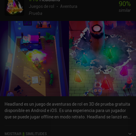
90
%
juegos del género. La historia es lo bastante cautivadora como
Juegos de rol
Aventura
similar
para crear el deseo de descubrir qué ocurre al final. Los controles
Prueba
de joystick virtual, sin embargo, podrían haber respondido mejor.
Afortunadamente, el juego es compatible con mandos
Bluetooth.Minit es un juego premium de 4,99 dólares sin anuncios
ni iAPs. Ofrece una experiencia decente para cualquier aficionado
a los juegos de aventuras clásicos, y su inusual jugabilidad lo
convierte en una recomendación fácil para los jugadores que
quieran probar algo original.
Headland es un juego de aventuras de rol en 3D de prueba gratuita
disponible en Android e iOS. Es una experiencia para un jugador
que se puede jugar offline en modo retrato. Headland se lanzó en
diciembre de 2020 y tiene una valoración actual de 4,1 sobre 5,0 en
Google Play y de 3,9 sobre 5,0 en la App Store de iOS.
MOSTRAR
8
SIMILITUDES