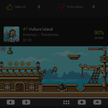
de aventura. Así que a menudo nos encontraremos trepando por
0
0
SIMILAR
PARA NADA
cuerdas, columpiándonos de postes, corriendo por las paredes e
incluso nadando en el agua para acceder a las siguientes zonas.
Nos movemos con el joystick izquierdo y pulsamos los botones
derechos para saltar, esquivar, lanzar un cuchillo, patear o atacar
#
7
Vulture Island
con la espada. Estos controles funcionan muy bien, pero también
90
%
hay compatibilidad con mandos Bluetooth. A medida que
Aventura
Plataforma
similar
avanzamos, nos encontramos con PNJ que nos venden nuevos
$2.99
movimientos de ataque y bienes útiles. Pero en lugar de añadir
botones adicionales que debemos pulsar, estos nuevos
movimientos actúan como combos para nuestros ataques
existentes, lo que me ha gustado mucho. En general, el combate es
extremadamente fluido, e incluso podemos esquivar en medio de
una animación de ataque. La única pequeña frustración es que,
cuando dejamos de correr, debemos esperar un segundo a que
nuestro personaje coja su espada. Pero los nuevos movimientos
de ataque ayudan a que esta transición sea más fluida. Aunque la
mayoría de los enemigos normales son relativamente fáciles de
tratar, los jefes son realmente duros, y pueden agotar fácilmente
nuestros PV en unos pocos golpes. Por suerte, cuando morimos,
volvemos a empezar casi exactamente en el mismo punto. Así que,