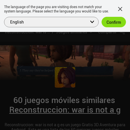
The language of the page you are visiting does not match your
system language. Please select the language you would like to use.
English
Confirm
Reconstruccion: war is not a g
Juegos similares
Compartir
60 juegos móviles similares
Reconstruccion: war is not a g
Reconstruccion: war is not a g es un juego Gratis 3D Aventura para
Android. ¡Esta es una lista de los 60 mejores juegos móviles