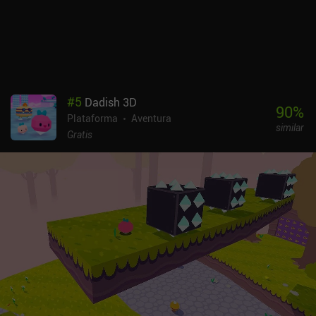
juego una gran rejugabilidad. La mayor novedad de Paign 2 es el
ciclo día-noche, que no sólo nos obliga a llevar un montón de
antorchas, sino que también altera las rutinas diarias de los PNJ e
incluso permite realizar misiones únicas relacionadas con el
tiempo. También podemos cocinar comida en las hogueras para
aumentar sus estadísticas de restauración y lanzar un par de
hechizos nuevos. Paign 2 es un juego premium de 6,49 $ sin
#
5
Dadish 3D
anuncios ni iAPs. Si te gustó el primer juego de Paign, no te lo
90
%
Plataforma
Aventura
puedes perder, ya que no hay muchos como este para móviles.
similar
Gratis