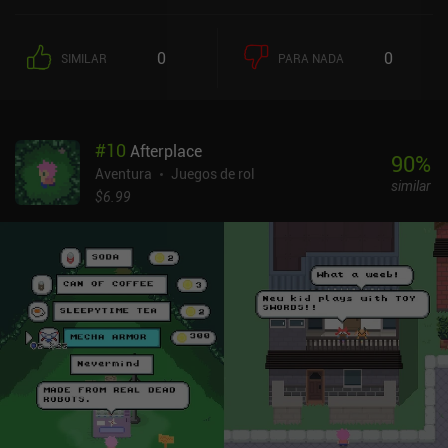
misiones, luchando contra enemigos y recogiendo recursos.Y
realmente hay un alto nivel de libertad. Incluso si nos encargan
matar a un bandido, podemos decidir dejarlo marchar y seguir
0
0
SIMILAR
PARA NADA
cumpliendo la misión. Esto crea un alto nivel de inmersión que me
ha gustado mucho.A medida que exploramos, podemos ser
atacados por enemigos, lo que nos lleva a la pantalla de combate
por turnos, donde podemos atacar con todos nuestros personajes
#
10
Afterplace
en cada turno. A medida que avanzamos, no es raro que cada
90
%
personaje tenga más de 6 habilidades únicas. Todas ellas son
Aventura
Juegos de rol
similar
complejas y distintas, y muchas habilidades crean sinergias al
$6.99
influir unas en otras. Los enemigos también tienen diferentes
ataques, potenciadores y debilitadores, lo que hace que el combate
sea bastante dinámico.En poco tiempo, tendremos un grupo
completo de personajes a los que tendremos que equipar,
personalizar con puntos de estadísticas y mejorar desbloqueando
habilidades en un gran árbol de habilidades. Como el HP es
persistente y tenemos que fabricar comida para recuperarlo, el
juego es bastante duro. El estilo artístico oscuro encaja a la
perfección con la jugabilidad, y los únicos problemas reales con
los que me he topado han sido un poco de lag ocasional.El juego
se monetiza mediante iAPs para una moneda premium que se
utiliza para abrir cofres de objetos que a veces encontramos, y