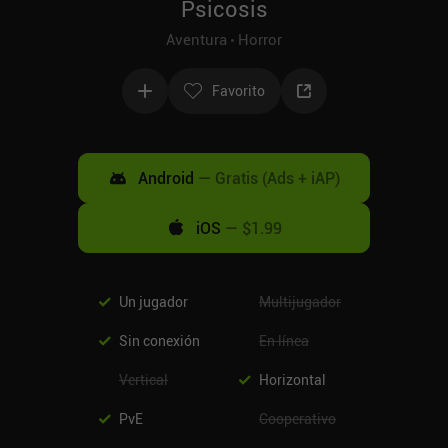
Psicosis
Aventura
Horror
Favorito
Android
—
Gratis (Ads + iAP)
iOS
—
$1.99
Un jugador
Multijugador
Sin conexión
En línea
Vertical
Horizontal
PvE
Cooperativo