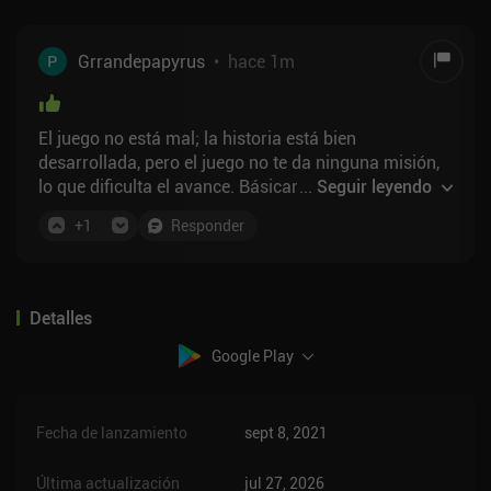
Grrandepapyrus
•
hace 1m
El juego no está mal; la historia está bien
desarrollada, pero el juego no te da ninguna misión,
lo que dificulta el avance. Básicamente, tienes que
...
Seguir leyendo
adivinar qué tienes que hacer. He llegado a una parte
+
1
Responder
en la que es muy difícil saber qué hay que hacer;
aparte de eso, el juego tiene unos gráficos muy
bonitos y una historia estupenda.
Detalles
Google Play
Fecha de lanzamiento
sept 8, 2021
Última actualización
jul 27, 2026