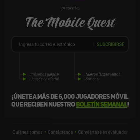
presenta,
The Mobile Quest
SUSCRIBIRSE
¡Próximos juegos!
¡Nuevos lanzamientos!
¡Juegos en oferta!
¡Sorteos!
¡Únete a más de 6,000 jugadores móvil
que reciben nuestro
boletín semanal
!
Quiénes somos
Contáctenos
Conviértase en evaluador