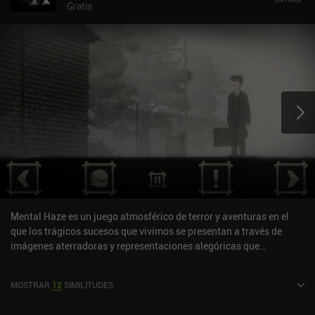
Gratis
Mental Haze es un juego atmosférico de terror y aventuras en el
que los trágicos sucesos que vivimos se presentan a través de
imágenes aterradoras y representaciones alegóricas que
desdibujan la realidad y desatan profundos temores
subconscientes. Jugamos como un joven en busca de su esposa
MOSTRAR
12
SIMILITUDES
desaparecida, que fue a su pueblo natal a dar a luz a su hijo, pero
desapareció misteriosamente sin dejar rastro. Y como suele