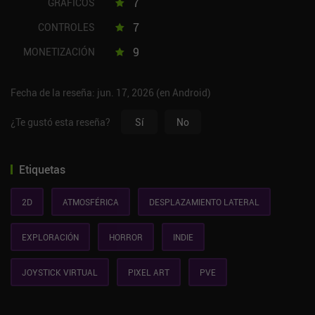
7
GRÁFICOS
7
CONTROLES
9
MONETIZACIÓN
Fecha de la reseña: jun. 17, 2026 (en Android)
¿Te gustó esta reseña?
Sí
No
Etiquetas
2D
ATMOSFÉRICA
DESPLAZAMIENTO LATERAL
EXPLORACIÓN
HORROR
INDIE
JOYSTICK VIRTUAL
PIXEL ART
PVE