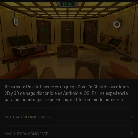
Recursion: Puzzle Escape es un juego Point 'n Click de aventuras
2D y 3D de pago disponible en Android e iOS. Es una experiencia
para un jugador que se puede jugar offline en modo horizontal.
Recursion: Puzzle Escape se lanzó en marzo de 2024 y tiene una
valoración actual de 4,4 sobre 5,0 en Google Play y de 4,2 sobre 5,0
MOSTRAR
10
SIMILITUDES
en la App Store de iOS.
MÁS JUEGOS COMO ESTE