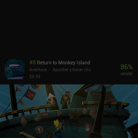
pasaron volando. Disfruté mucho con el vibrante estilo artístico
del juego, los coloridos escenarios, la música perfectamente
adaptada y, sobre todo, los encantadores personajes, cada uno
con sus propios planes ocultos y oscuros secretos. Hablar con
ellos es fantástico, no solo por las hilarantes frases y el magistral
doblaje, sino también por las animaciones y la articulación, que
ayudan a dar forma a sus personalidades únicas. Tangle Tower es
un juego premium sin anuncios ni iAP que cuesta 4,99 $. Es uno de
esos raros juegos que resultan interesantes y atractivos desde el
#
8
Return to Monkey Island
principio hasta el final. Lo recomiendo encarecidamente a
86
%
Aventura
Apuntar y hacer clic
cualquier aficionado a los juegos de detectives de calidad o a las
similar
aventuras bien hechas.
$9.99