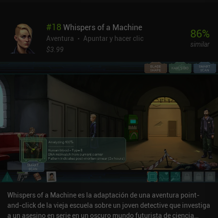
click.El juego está lleno de humor raro y referencias a la cultura
friki moderna, los memes de internet y los videojuegos clásicos del
#
18
Whispers of a Machine
pasado. Por desgracia, a menudo es difícil entender qué se supone
86
%
que debemos hacer exactamente, lo que nos obliga a aplicar
Aventura
Apuntar y hacer clic
similar
constantemente todo lo que tenemos a nuestra disposición con la
$3.99
esperanza de que algo funcione. Sin embargo, como el juego
ofrece pistas ilimitadas, nunca nos quedamos atascados
permanentemente.Angelo y Deemon es un juego premium de 4,99 $
sin anuncios ni iAP. También hay versiones demo gratuitas tanto
en Android como en iOS para que puedas ver si el juego se adapta
a tus gustos. Pero ten en cuenta que la historia está inacabada y
que el juego se completa relativamente rápido.
Whispers of a Machine es la adaptación de una aventura point-
and-click de la vieja escuela sobre un joven detective que investiga
a un asesino en serie en un oscuro mundo futurista de ciencia