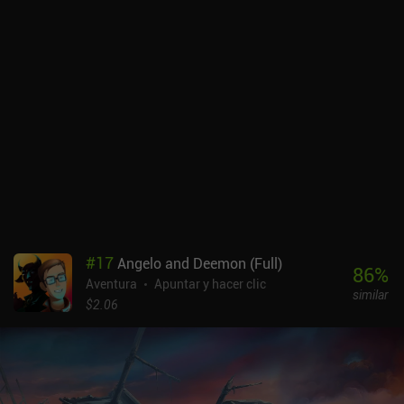
contribuyen al humor del juego. Es un concepto sencillo que
funciona a la perfección para crear un mundo surrealista con una
lógica igualmente surrealista. Una crítica común a muchos juegos
point-and-click es que los puzles son oscuros e ilógicos. The
Procession To Calvary intenta eludir esto abrazando la locura, y en
general, este enfoque humorístico funciona bien, aunque todavía
me encontré con algunos puzzles frustrantes. Como añadido
interesante, podemos incluso usar nuestra espada para resolver
ciertos puzles, o hacer trampas para no tener que resolverlos en
absoluto, aunque hacerlo puede no acabar bien para nosotros. Los
controles son ocasionalmente irritantes, como cuando movemos
involuntariamente a nuestro personaje al intentar acceder al
inventario. Aparte de eso, cualquiera con sentido del humor al que
le gusten las aventuras point-and-click de la vieja escuela
#
17
Angelo and Deemon (Full)
encontrará mucho que disfrutar en este título premium que cuesta
86
%
Aventura
Apuntar y hacer clic
3,99 dólares en iOS y 4,49 dólares en Android.
similar
$2.06