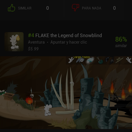
0
0
SIMILAR
PARA NADA
#
4
FLAKE the Legend of Snowblind
86
%
Aventura
Apuntar y hacer clic
similar
$5.99