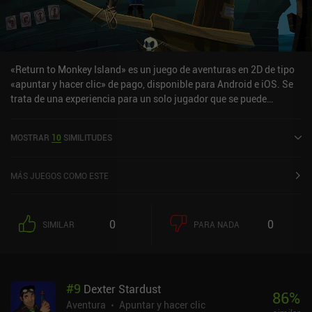
«Return to Monkey Island» es un juego de aventuras en 2D de tipo
«apuntar y hacer clic» de pago, disponible para Android e iOS. Se
trata de una experiencia para un solo jugador que se puede
disfrutar sin conexión en modo horizontal. Return to Monkey
Island salió a la venta en julio de 2023 y cuenta actualmente con
MOSTRAR
10
SIMILITUDES
una valoración de 4,3 sobre 5,0 en Google Play y de 4,3 sobre 5,0 en
la App Store de iOS.
MÁS JUEGOS COMO ESTE
0
0
SIMILAR
PARA NADA
#
9
Dexter Stardust
86
%
Aventura
Apuntar y hacer clic