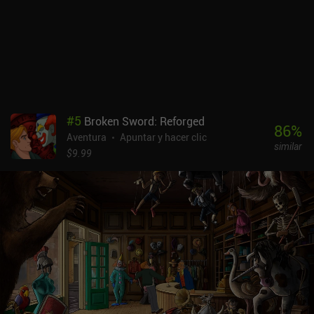
demás interesante, se mejore en juegos posteriores. En ese
sentido, este juego es sólo el primero de la serie. Termina con un
cliffhanger, lo que puede decepcionar a algunos jugadores
entregados. Esperemos que la secuela no tarde otros 7 años en ver
la luz. Flake - The Legend of Snowblind es un juego premium sin
anuncios ni iAP. A pesar de sus largas secuencias de animación
que no se pueden saltar, sus controles algo incómodos y su pobre
doblaje casero, sigue siendo un buen representante del género.
#
5
Broken Sword: Reforged
86
%
Aventura
Apuntar y hacer clic
similar
$9.99