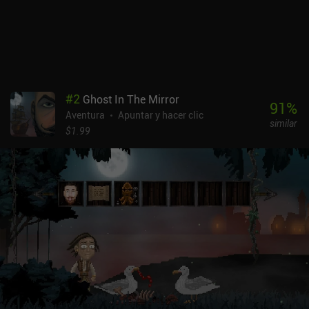
manifiestan en una mala respuesta de los controles y
"especificidades" visuales, en las que nuestro personaje se
encuentra en lugares muy oscuros o sombríos con montones de
objetos pequeños que son difíciles de discernir. Por suerte, hay un
botón para resaltar los puntos activos, pero me encontré usándolo
mucho más a menudo de lo que preferiría.Truberbrook es un juego
premium de 4,99 dólares, que la mitad de la gente disfrutará hasta
#
2
Ghost In The Mirror
el final, y otra mitad dejará de jugar enseguida. Si usted pertenece
91
%
Aventura
Apuntar y hacer clic
a la primera, asegúrese de comprobarlo.
similar
$1.99