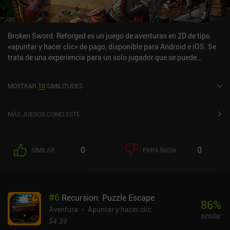
Broken Sword: Reforged es un juego de aventuras en 2D de tipo
«apuntar y hacer clic» de pago, disponible para Android e iOS. Se
trata de una experiencia para un solo jugador que se puede
disfrutar sin conexión en modo horizontal. Broken Sword:
Reforged salió a la venta en junio de 2025 y cuenta actualmente
MOSTRAR
10
SIMILITUDES
con una valoración de 4,4 sobre 5,0 en Google Play y de 4,6 sobre
5,0 en la App Store de iOS.
MÁS JUEGOS COMO ESTE
0
0
SIMILAR
PARA NADA
#
6
Recursion: Puzzle Escape
86
%
Aventura
Apuntar y hacer clic
similar
$4.39