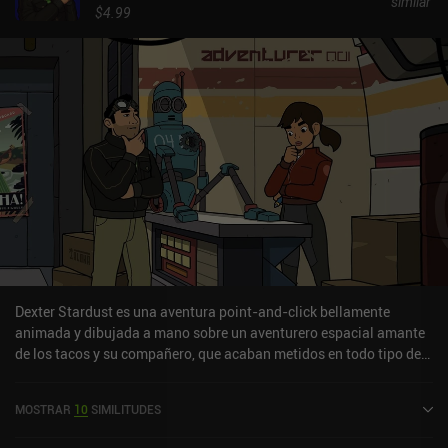
similar
$4.99
Dexter Stardust es una aventura point-and-click bellamente
animada y dibujada a mano sobre un aventurero espacial amante
de los tacos y su compañero, que acaban metidos en todo tipo de
divertidísimos apuros. En un futuro no muy lejano, la raza humana
domina los viajes espaciales, lo que le permite terraformar y
MOSTRAR
10
SIMILITUDES
colonizar todo el sistema solar. Pero también hicieron un
descubrimiento asombroso: un décimo planeta con vida sensible.