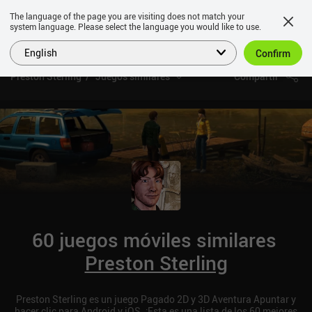
The language of the page you are visiting does not match your
system language. Please select the language you would like to use.
English
Confirm
Preston Sterling
Juegos similares
Compartir
60 juegos móviles similares
Preston Sterling
Preston Sterling es un juego Pagado 2D y 3D Aventura Apuntar y
hacer clic para Android y iOS. ¡Esta es una lista de los 60 mejores