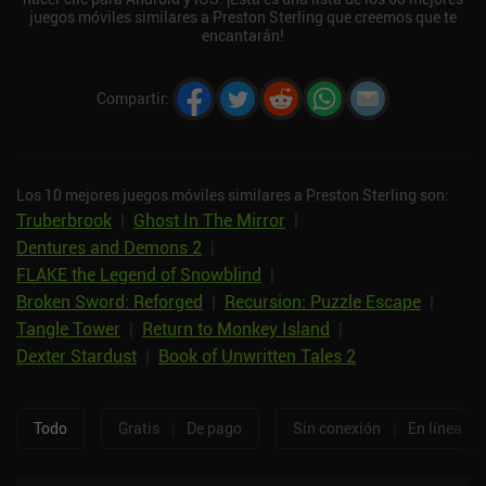
juegos móviles similares a Preston Sterling que creemos que te
encantarán!
Compartir
:
Los 10 mejores juegos móviles similares a Preston Sterling son:
Truberbrook
|
Ghost In The Mirror
|
Dentures and Demons 2
|
FLAKE the Legend of Snowblind
|
Broken Sword: Reforged
|
Recursion: Puzzle Escape
|
Tangle Tower
|
Return to Monkey Island
|
Dexter Stardust
|
Book of Unwritten Tales 2
Todo
Gratis
|
De pago
Sin conexión
|
En línea