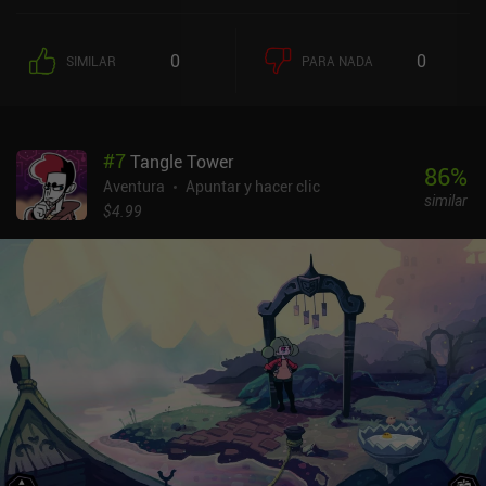
0
0
SIMILAR
PARA NADA
#
7
Tangle Tower
86
%
Aventura
Apuntar y hacer clic
similar
$4.99