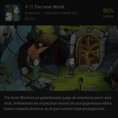
móviles no ha ido bien. Por ejemplo, los objetos con los que
#
15
The Inner World
podemos interactuar sólo se hacen visibles cuando estamos cerca
86
%
de ellos, pero para movernos tenemos que deslizar la pantalla con
Aventura
Apuntar y hacer clic
similar
mucha precisión. Si nos pasamos, nuestro personaje empieza a
$0.99
correr y se pierde todos los lugares que queríamos ver. Con el juego
funcionando lentamente en dispositivos de gama media, explorar
lugares, encontrar todos los objetos necesarios y gestionar
nuestro inventario se convierte en todo un reto. El juego se diseñó
claramente pensando en el ratón y el teclado.Encodya cuesta 9,49
$ en Android y 9,99 $ en iOS. No tiene anuncios, a pesar de lo que
dice la página de la tienda. Cuenta con una historia medianamente
intrigante, unos gráficos geniales y diálogos con voz, pero debido
a los terribles controles y a la escasa compatibilidad con los
dispositivos, incluso los fans más acérrimos de las aventuras
encontrarán el precio completamente injustificado.
The Inner World es un galardonado juego de aventuras point-and-
click, ambientado en un peculiar mundo de una gigantesca esfera
hueca rodeada de tierra, en el que nuestro torpe protagonista
lucha por descubrir el misterio de su nacimiento, mientras es