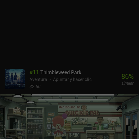
segunda parte intenta tocar temas más maduros, como la política,
la propaganda, la corrupción, el crimen y diversos vicios humanos.
Este cambio reduce la cantidad de situaciones ridículas que nos
vamos a encontrar, pero ayuda a desarrollar una conexión más
profunda con los personajes y sus motivos.Aunque se traduce muy
bien a móviles, e incluso añade la posibilidad de resaltar todos los
puntos interactivos, el juego adolece un poco de un control
incómodo. Las partes más incómodas eran las que requerían
interacciones rápidas dentro de un periodo de tiempo limitado,
especialmente las que implicaban a varios personajes a la
vez.Book of Unwritten Tales 2 es un juego premium de 4,99 $, sin
#
11
Thimbleweed Park
anuncios ni iAP. Es un juego imprescindible para los amantes de
86
%
Aventura
Apuntar y hacer clic
las grandes aventuras gráficas de apuntar y hacer clic,
similar
especialmente las que se han trasladado con maestría al móvil.
$2.50