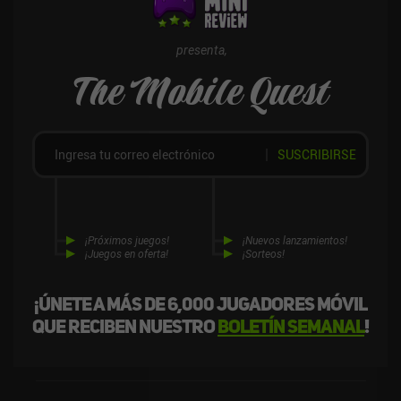
y no puedes vivir sin hacer y compartir fotos, alégrate: todo este
juego está dedicado a tu afición favorita. Pero incluso si no es tu
caso, sigue siendo un juego muy bien hecho y bastante divertido.
presenta,
The Mobile Quest
SUSCRIBIRSE
¡Próximos juegos!
¡Nuevos lanzamientos!
¡Juegos en oferta!
¡Sorteos!
¡Únete a más de 6,000 jugadores móvil
que reciben nuestro
boletín semanal
!