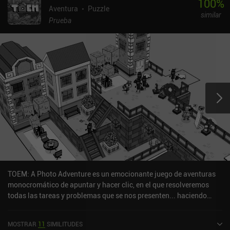
100
%
Aventura
Puzzle
similar
Prueba
TOEM: A Photo Adventure es un emocionante juego de aventuras
monocromático de apuntar y hacer clic, en el que resolveremos
todas las tareas y problemas que se nos presenten... haciendo
fotos. Montones y montones de fotos diferentes. Cuando
empezamos a jugar, no está muy claro qué es TOEM. Pero, al
MOSTRAR
11
SIMILITUDES
parecer, es una "cosa" importante que toda persona debería buscar