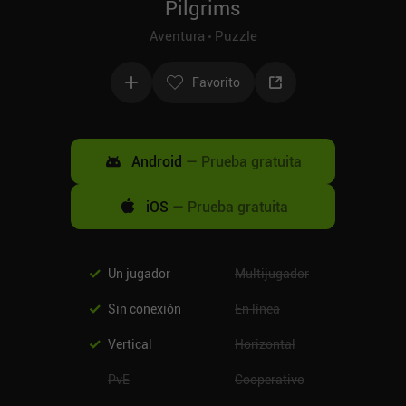
Pilgrims
Aventura
Puzzle
Favorito
Android
—
Prueba gratuita
iOS
—
Prueba gratuita
Un jugador
Multijugador
Sin conexión
En línea
Vertical
Horizontal
PvE
Cooperativo