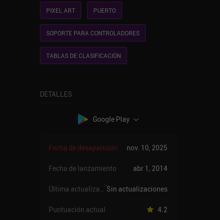
PIXEL ART
PUERTO
SOPORTE PARA CONTROLADORES
TABLAS DE CLASIFICACIÓN
DETALLES
Google Play
Fecha de desaparición
nov. 10, 2025
Fecha de lanzamiento
abr 1, 2014
Última actualización
Sin actualizaciones
Puntuación actual
4.2