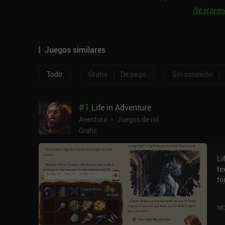
¡Sé el prim
Juegos similares
|
|
Todo
Gratis
De pago
Sin conexión
#
1
Life in Adventure
Aventura
Juegos de rol
Gratis
Li
te
fo
ge
em
MO
al
co