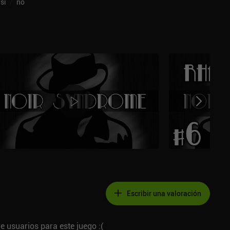
sí
/
no
Escribir una valoración
e usuarios para este juego :(