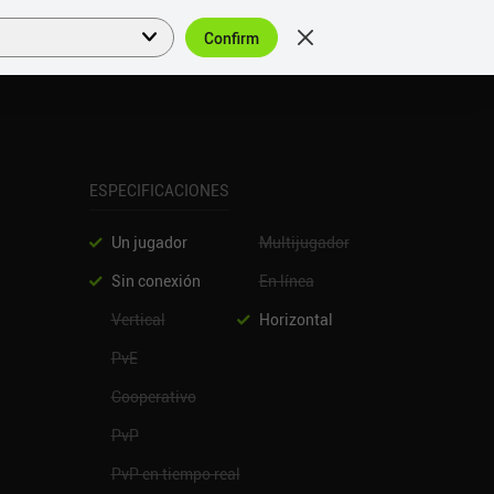
Confirm
Acceder
ES
ESPECIFICACIONES
Un jugador
Multijugador
Sin conexión
En línea
Vertical
Horizontal
PvE
Cooperativo
PvP
PvP en tiempo real