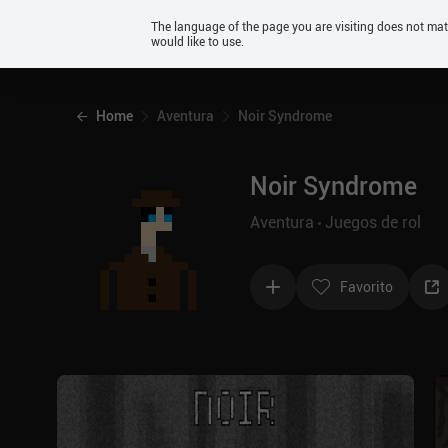
Android
The language of the page you are visiting does not ma
would like to use.
iOS
Home
Aventura
Noir Syndrome
Noir Syndrome
Aventura
Juegos de rol
Favorito