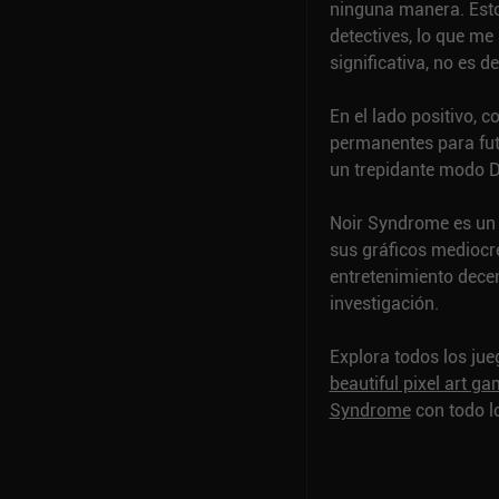
ninguna manera. Esto 
detectives, lo que m
significativa, no es d
En el lado positivo, 
permanentes para futu
un trepidante modo D
Noir Syndrome es un 
sus gráficos mediocre
entretenimiento decen
investigación.
Explora todos los ju
beautiful pixel art g
Syndrome
con todo lo