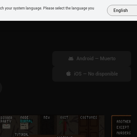
tch your system language. Please select the language you
English
MÁS
PRÓXIMOS
SIMILARES
COLECCIONES
TOP
Android
—
Muerto
iOS
—
No disponible