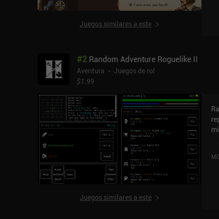
ac
de
Juegos similares a este
an
nu
ob
#
2
Random Adventure Roguelike II
ve
pa
Aventura
Juegos de rol
co
$1.99
ar
re
Ra
tá
re
au
mi
pr
un
o 
se
añ
MO
al
fi
ad
ig
au
qu
fo
ev
Juegos similares a este
es
ta
ar
de