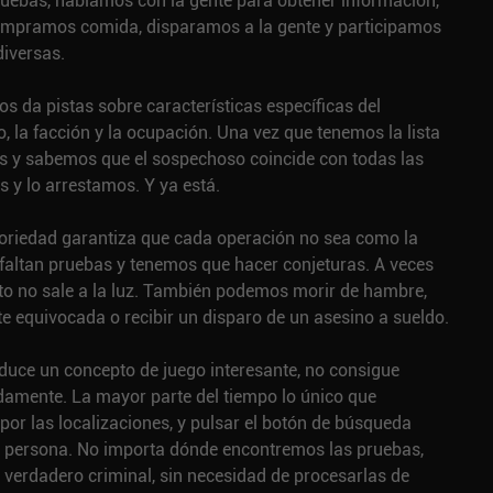
uebas, hablamos con la gente para obtener información,
ompramos comida, disparamos a la gente y participamos
diversas.
 da pistas sobre características específicas del
o, la facción y la ocupación. Una vez que tenemos la lista
s y sabemos que el sospechoso coincide con todas las
s y lo arrestamos. Y ya está.
toriedad garantiza que cada operación no sea como la
 faltan pruebas y tenemos que hacer conjeturas. A veces
to no sale a la luz. También podemos morir de hambre,
e equivocada o recibir un disparo de un asesino a sueldo.
duce un concepto de juego interesante, no consigue
damente. La mayor parte del tiempo lo único que
or las localizaciones, y pulsar el botón de búsqueda
y persona. No importa dónde encontremos las pruebas,
 verdadero criminal, sin necesidad de procesarlas de