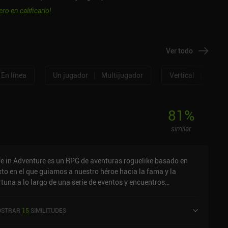
ero en calificarlo!
Ver todo
|
|
En línea
Un jugador
Multijugador
Vertical
Horizo
81
%
similar
fe in Adventure es un RPG de aventuras roguelike basado en
xto en el que guiamos a nuestro héroe hacia la fama y la
rtuna a lo largo de una serie de eventos y encuentros
nerados aleatoriamente.Tras crear a nuestro personaje,
prendemos un viaje en el que se nos presentan eventos
STRAR
15
SIMILITUDES
eatorios basados en texto y varias acciones para seleccionar,
mo atacar, hacer más preguntas y más. Para muchas de estas