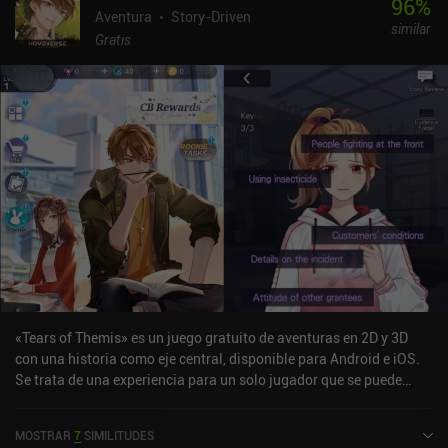
96
%
Aventura
Story-Driven
similar
Gratis
«Tears of Themis» es un juego gratuito de aventuras en 2D y 3D
con una historia como eje central, disponible para Android e iOS.
Se trata de una experiencia para un solo jugador que se puede
disfrutar sin conexión en modo vertical. Tears of Themis se lanzó
en julio de 2021 y cuenta actualmente con una valoración de 3,9
MOSTRAR
7
SIMILITUDES
sobre 5,0 en Google Play y de 4,6 sobre 5,0 en la App Store de iOS.