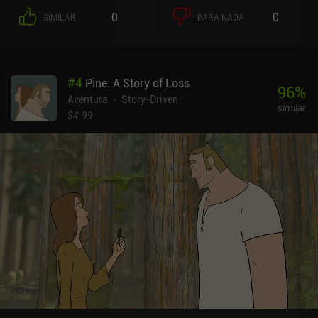
0
0
SIMILAR
PARA NADA
#
4
Pine: A Story of Loss
96
%
Aventura
Story-Driven
similar
$4.99