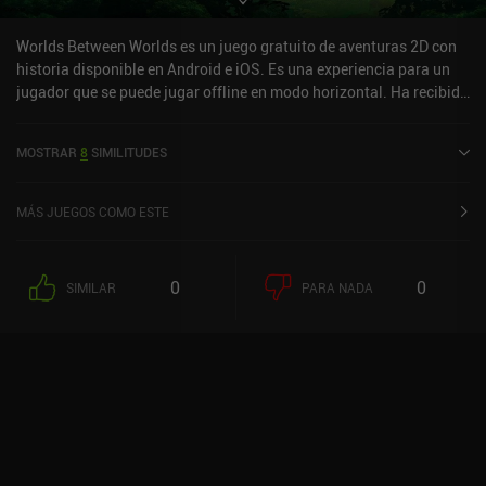
Worlds Between Worlds es un juego gratuito de aventuras 2D con
historia disponible en Android e iOS. Es una experiencia para un
jugador que se puede jugar offline en modo horizontal. Ha recibido
1 valoración de usuario de la comunidad MiniReview. Worlds
Between Worlds se lanzó en septiembre de 2023 y tiene una
MOSTRAR
8
SIMILITUDES
valoración actual de 4,5 sobre 5,0 en Google Play y de 4,8 sobre 5,0
en la App Store de iOS.
MÁS JUEGOS COMO ESTE
0
0
SIMILAR
PARA NADA