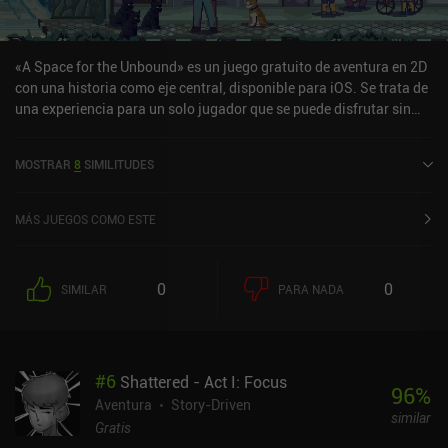
«A Space for the Unbound» es un juego gratuito de aventura en 2D
con una historia como eje central, disponible para iOS. Se trata de
una experiencia para un solo jugador que se puede disfrutar sin
conexión en modo horizontal. «A Space for the Unbound» salió a la
venta en abril de 2025 y cuenta actualmente con una valoración de
MOSTRAR
8
SIMILITUDES
4,2 sobre 5,0 en la App Store de iOS.
MÁS JUEGOS COMO ESTE
0
0
SIMILAR
PARA NADA
#
6
Shattered - Act I: Focus
96
%
Aventura
Story-Driven
similar
Gratis