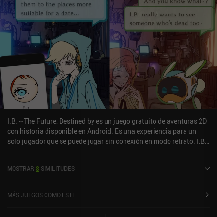
abandono y la pérdida, pero iluminado por un rayo de esperanza.
Nuestros personajes también comienzan su relación con
constantes disputas antes de encariñarse poco a poco, formando
un fuerte vínculo que resulta gratamente satisfactorio de
presenciar.OPUS: Rocket of Whispers nos permite jugar gratis al
primer capítulo, con un único iAP de 1,99 $ que desbloquea el
juego completo. Los iAP adicionales proporcionan objetos
opcionales, como skins o pistas de audio, y una moneda premium
que sirve para desbloquear fragmentos adicionales de la historia.
Dado que todos los recursos necesarios se pueden conseguir
moliendo, ninguno de estos iAP adicionales es necesario.No
esperes que el juego te sorprenda por su jugabilidad, pero si te
I.B. ~The Future, Destined by es un juego gratuito de aventuras 2D
gustan las historias conmovedoras en escenarios atmosféricos,
con historia disponible en Android. Es una experiencia para un
dale una oportunidad a OPUS.
solo jugador que se puede jugar sin conexión en modo retrato. I.B.
~The Future, Destined by se lanzó en diciembre de 2018 y tiene una
valoración actual de 4,6 sobre 5,0 en Google Play.
MOSTRAR
8
SIMILITUDES
MÁS JUEGOS COMO ESTE