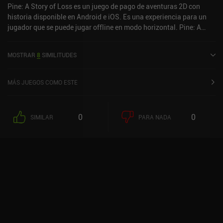
Pine: A Story of Loss es un juego de pago de aventuras 2D con
historia disponible en Android e iOS. Es una experiencia para un
jugador que se puede jugar offline en modo horizontal. Pine: A
Story of Loss se lanzó en noviembre de 2024 y tiene una
valoración actual de 4 sobre 5,0 en iOS App Store.
MOSTRAR
8
SIMILITUDES
MÁS JUEGOS COMO ESTE
0
0
SIMILAR
PARA NADA