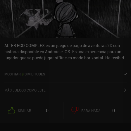
ALTER EGO COMPLEX es un juego de pago de aventuras 2D con
historia disponible en Android e iOS. Es una experiencia para un
jugador que se puede jugar offline en modo horizontal. Ha recibido
1 valoración de usuario de la comunidad MiniReview. ALTER EGO
COMPLEX se lanzó en septiembre de 2020 y tiene una valoración
MOSTRAR
8
SIMILITUDES
actual de 4,7 sobre 5,0 en Google Play y de 4,8 sobre 5,0 en la App
Store de iOS.
MÁS JUEGOS COMO ESTE
0
0
SIMILAR
PARA NADA