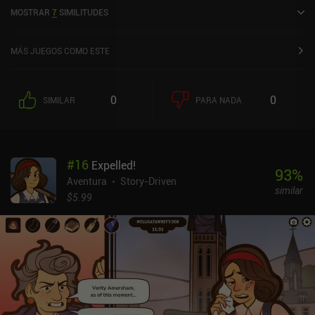
de 2019 y cuenta actualmente con una valoración de 4,2 sobre 5,0
MOSTRAR
7
SIMILITUDES
en Google Play y de 4,8 sobre 5,0 en la App Store de iOS.
MÁS JUEGOS COMO ESTE
0
0
SIMILAR
PARA NADA
#
16
Expelled!
93
%
Aventura
Story-Driven
similar
$5.99