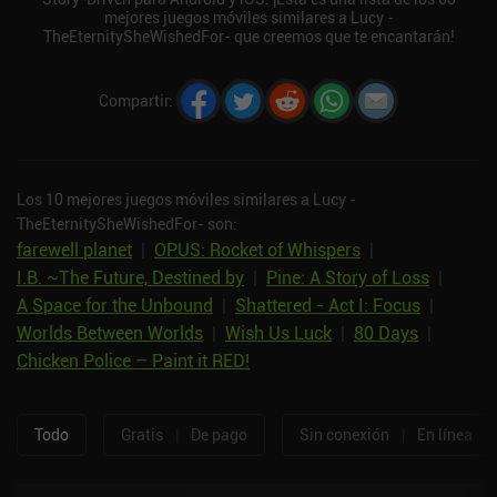
mejores juegos móviles similares a Lucy -
TheEternitySheWishedFor- que creemos que te encantarán!
Compartir
:
Los 10 mejores juegos móviles similares a Lucy -
TheEternitySheWishedFor- son:
farewell planet
|
OPUS: Rocket of Whispers
|
I.B. ~The Future, Destined by
|
Pine: A Story of Loss
|
A Space for the Unbound
|
Shattered - Act I: Focus
|
Worlds Between Worlds
|
Wish Us Luck
|
80 Days
|
Chicken Police – Paint it RED!
Todo
Gratis
|
De pago
Sin conexión
|
En línea