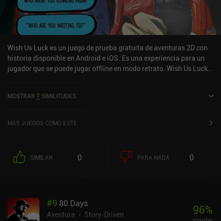
Wish Us Luck es un juego de prueba gratuita de aventuras 2D con
historia disponible en Android e iOS. Es una experiencia para un
jugador que se puede jugar offline en modo retrato. Wish Us Luck
se lanzó en agosto de 2022 y tiene una valoración actual de 4,4
sobre 5,0 en iOS App Store.
MOSTRAR
7
SIMILITUDES
MÁS JUEGOS COMO ESTE
0
0
SIMILAR
PARA NADA
#
9
80 Days
96
%
Aventura
Story-Driven
similar