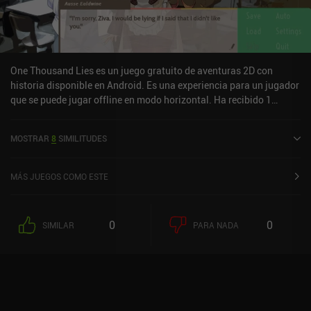
One Thousand Lies es un juego gratuito de aventuras 2D con
historia disponible en Android. Es una experiencia para un jugador
que se puede jugar offline en modo horizontal. Ha recibido 1
valoración de usuario de la comunidad MiniReview. One Thousand
Lies se lanzó en marzo de 2016 y tiene una valoración actual de
MOSTRAR
8
SIMILITUDES
4,5 sobre 5,0 en Google Play.
MÁS JUEGOS COMO ESTE
0
0
SIMILAR
PARA NADA