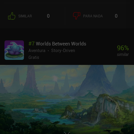
0
0
SIMILAR
PARA NADA
#
7
Worlds Between Worlds
96
%
Aventura
Story-Driven
similar
Gratis