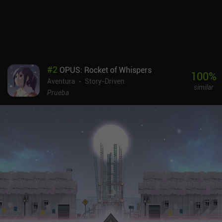
3,99 $, sin anuncios ni iAP. Especialmente para los jugadores
interesados en una historia sobre el dolor y la aceptación, el juego
ofrece una experiencia maravillosa y única.
#
2
OPUS: Rocket of Whispers
100
%
Aventura
Story-Driven
similar
Prueba