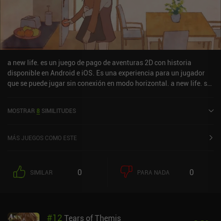
a new life. es un juego de pago de aventuras 2D con historia
disponible en Android e iOS. Es una experiencia para un jugador
que se puede jugar sin conexión en modo horizontal. a new life. se
lanzó en mayo de 2020 y tiene una valoración actual de 5 sobre 5,0
en Google Play y de 4,7 sobre 5,0 en la App Store de iOS.
MOSTRAR
8
SIMILITUDES
MÁS JUEGOS COMO ESTE
0
0
SIMILAR
PARA NADA
#
12
Tears of Themis