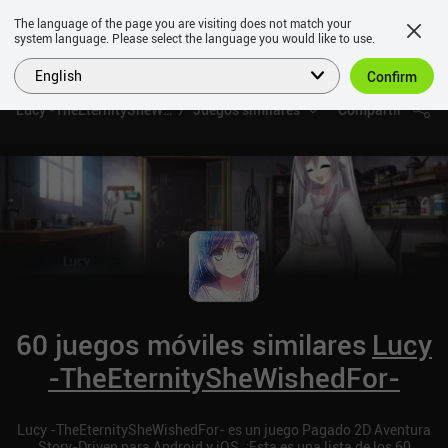
The language of the page you are visiting does not match your
system language. Please select the language you would like to use.
English
Confirm
Lucy -TheEternitySheWishedFor-
Juegos similares
Compartir
60 juegos móviles similares
Lucy
-TheEternitySheWishedFor-
Lucy -TheEternitySheWishedFor- es un juego Pagado 2D Aventura
Story-Driven para Android y iOS. ¡Esta es una lista de los 60