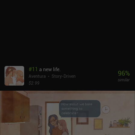
vehículo que ataca o unir piezas de la investigación. Aunque
ninguna de nuestras elecciones afecta al final del juego, la historia
me pareció tan atractiva y la actuación de las voces tan buena que
me conformé con ver cómo se desarrollaba. Pero esta falta de
interactividad no es para todo el mundo. En esencia, es casi una
novela visual.Chicken Police - Paint It Red cuesta 9,99 $ en
Android y 8,99 $ en iOS, sin anuncios ni iAP. Creo que a cualquiera
que disfrute con las películas y novelas policíacas clásicas le
gustará mucho este juego, tanto por su gran historia como por sus
sorprendentes efectos visuales monocromos. Realmente es una
experiencia increíblemente envolvente, es una pena que no haya un
#
11
a new life.
poco más que hacer por el camino.
96
%
Aventura
Story-Driven
similar
$2.99