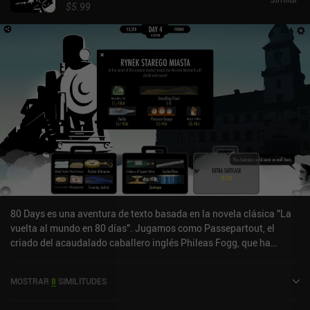
$5.99
80 Days es una aventura de texto basada en la novela clásica "La
vuelta al mundo en 80 días". Jugamos como Passepartout, el
criado del acaudalado caballero inglés Phileas Fogg, que ha
aceptado una apuesta para hacer exactamente lo que sugiere el
título.Una de las cosas más emocionantes de 80 Days es la
MOSTRAR
8
SIMILITUDES
libertad que proporciona. Hay un gran número de opciones que
nos permiten decidir cómo completar nuestro viaje, y cada