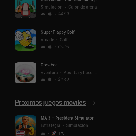
Simulación
Cajón de arena
$4.99
Super Flappy Golf
Arcade
Golf
Gratis
Growbot
Aventura
Apuntar y hacer clic
$4.49
Próximos juegos móviles
ntal
MA 3 – President Simulator
Estrategia
Simulación
1
%