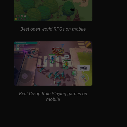
Best open-world RPGs on mobile
Best Co-op Role Playing games on
mobile