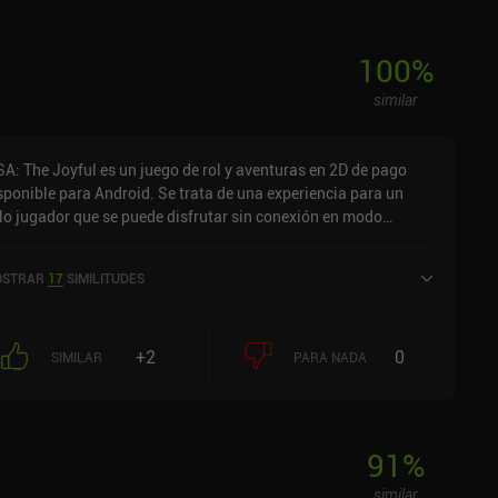
100
%
similar
SA: The Joyful es un juego de rol y aventuras en 2D de pago
sponible para Android. Se trata de una experiencia para un
lo jugador que se puede disfrutar sin conexión en modo
rizontal. LISA: The Joyful salió a la venta en abril de 2025 y
enta actualmente con una valoración de 3,9 sobre 5,0 en
STRAR
17
SIMILITUDES
ogle Play.
+2
0
SIMILAR
PARA NADA
91
%
similar