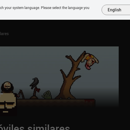
tch your system language. Please select the language you
English
MÁS
PRÓXIMOS
SIMILARES
COLECCIONES
TOP
lares
viles similares