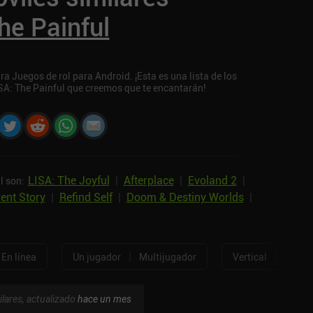
he Painful
 Juegos de rol para Android. ¡Esta es una lista de los
SA: The Painful que creemos que te encantarán!
LISA: The Joyful
|
Afterplace
|
Evoland 2
|
l son:
ent Story
|
Refind Self
|
Doom & Destiny Worlds
|
|
|
En línea
Un jugador
Multijugador
Vertical
Horizo
ilares, actualizado
hace un mes