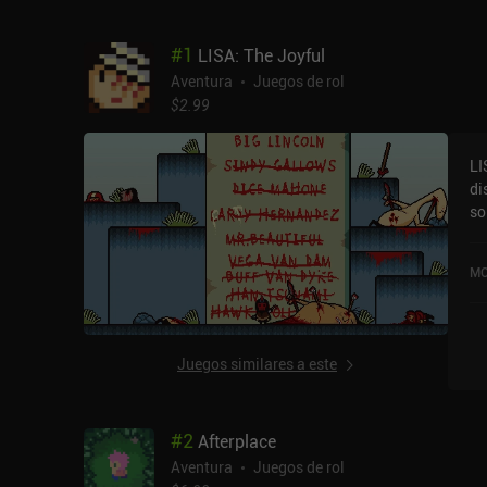
#
1
LISA: The Joyful
Aventura
Juegos de rol
$2.99
LI
di
so
ho
cu
MO
Go
Juegos similares a este
#
2
Afterplace
Aventura
Juegos de rol