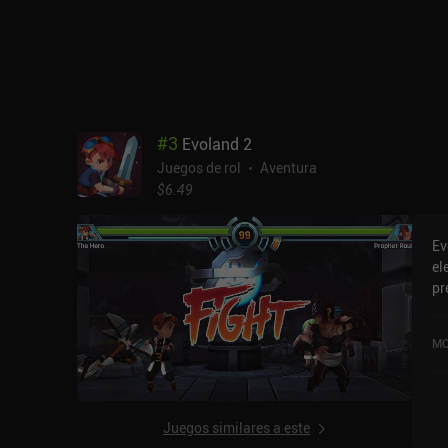
fo
ll
el
pr
co
fi
po
#
3
Evoland 2
fu
Juegos de rol
Aventura
mo
$6.49
pa
de
gu
Ev
el
pr
a 
so
MO
el
at
en
mo
Juegos similares a este
ju