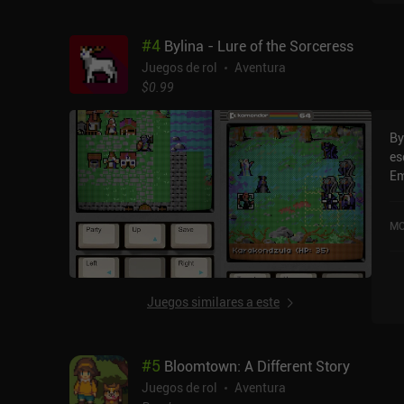
ho
pu
#
4
Bylina - Lure of the Sorceress
úl
pe
Juegos de rol
Aventura
ca
$0.99
ju
el
By
su
es
ju
Em
se
gu
2 
nu
ma
MO
me
mó
co
tá
me
ju
ci
ex
Juegos similares a este
pr
du
ha
gu
mo
ju
#
5
Bloomtown: A Different Story
qu
de
las tareas. E
Juegos de rol
Aventura
en