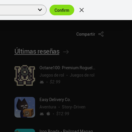
Confirm
Acceder
ES
Compartir
Últimas reseñas
Octane100: Premium Roguelike
Juegos de rol
Juegos de rol
$2.99
Easy Delivery Co.
Aventura
Story-Driven
$12.99
Iron Roads - Railroad Manager