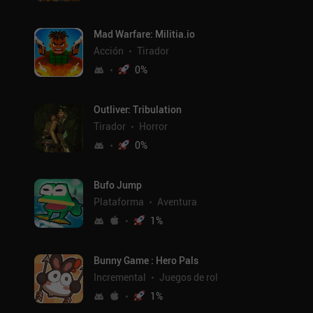
Mad Warfare: Militia.io
Acción
Tirador
0
%
Outliver: Tribulation
Tirador
Horror
0
%
Bufo Jump
Plataforma
Aventura
1
%
Bunny Game : Hero Pals
Incremental
Juegos de rol
1
%