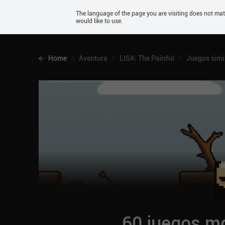
Android
The language of the page you are visiting does not ma
would like to use.
iOS
Home
Aventura
LISA: The Painful
Juegos simi
60 juegos mó