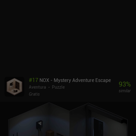
detalladas, los espeluznantes sonidos ambientales, el constante
aumento del suspense y la intrigante historia que nos empuja poco
a poco hacia un final bastante inesperado. Y los jugadores atentos
que se molesten en recoger datos opcionales serán
recompensados con una comprensión mucho más completa de la
historia.Remember: Room Escape es un juego premium que cuesta
3,99 dólares en Android y 2,99 dólares en iOS. También forma
parte de Google Play Pass, y existe una versión "Lite"
independiente tanto en Android como en iOS, aunque está llena de
anuncios que arruinan por completo la inmersión. Recomiendo
encarecidamente comprar la versión premium para disfrutar de
este gran juego de aventuras.
#
17
NOX - Mystery Adventure Escape
93
%
Aventura
Puzzle
similar
Gratis