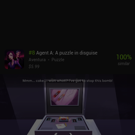
#
8
Agent A: A puzzle in disguise
100
%
Aventura
Puzzle
similar
$5.99