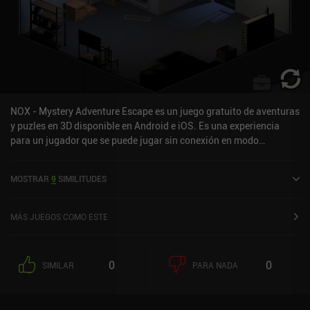
NOX - Mystery Adventure Escape es un juego gratuito de aventuras
y puzles en 3D disponible en Android e iOS. Es una experiencia
para un jugador que se puede jugar sin conexión en modo
horizontal. NOX - Mystery Adventure Escape se lanzó en
noviembre de 2019 y tiene una valoración actual de 4,3 sobre 5,0
MOSTRAR
9
SIMILITUDES
en Google Play y de 4,8 sobre 5,0 en la App Store de iOS.
MÁS JUEGOS COMO ESTE
0
0
SIMILAR
PARA NADA