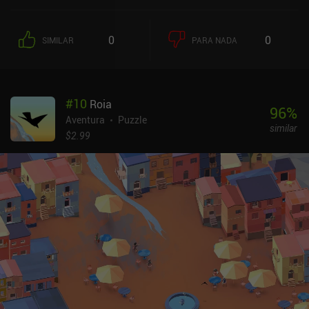
interpretando pistas. Afortunadamente, todos nuestros hallazgos
se documentan en un cuaderno de bitácora. Y para evitar que la
descodificación resulte demasiado compleja, los idiomas se
0
0
SIMILAR
PARA NADA
mantienen sencillos, y la torre está dividida en niveles que tienen
cada uno su propio idioma que aprender. Más allá de la
decodificación y los puzles, también se introducen elementos de
sigilo, y se nos ofrece un espectacular arte arquitectónico y de
#
10
Roia
perspectiva, acompañado de una rica paleta de colores y un
96
%
paisaje sonoro profundamente meditativo. Los controles,
Aventura
Puzzle
similar
intuitivos y fáciles de usar, nos permiten alternar entre apuntar y
$2.99
hacer clic, un joystick virtual y mandos externos. Nuestro equipo
de análisis probó tres gamepads, de los cuales sólo el mando
Mocute en un Samsung S25 Ultra tuvo problemas con los bumpers
y los gatillos en el registro. Los mandos DualSense y Xbox
funcionaron bien. En general, este es el mejor juego de puzles al
que he jugado, y lo recomiendo encarecidamente, ya que consigue
un gran equilibrio entre desafío y accesibilidad. Además, el juego
tiene una profundidad increíble, y el ambiente... *beso del chef*
Dicho esto, hasta que no descifras los idiomas, la progresión
puede resultar ambigua, lo que puede desorientar a algunos
jugadores. También es un juego que requiere mucha concentración
y una meticulosa atención a los detalles, así que los que busquen