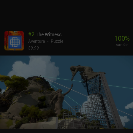
fotografía en cada parte del juego. TOEM se puede probar gratis,
con un único iAP de 6,99 $ para desbloquear el juego completo. Si
crees que la cámara es la parte más importante de tu smartphone
y no puedes vivir sin hacer y compartir fotos, alégrate: todo este
juego está dedicado a tu afición favorita. Pero incluso si no es tu
#
2
The Witness
caso, sigue siendo un juego muy bien hecho y bastante divertido.
100
%
Aventura
Puzzle
similar
$9.99