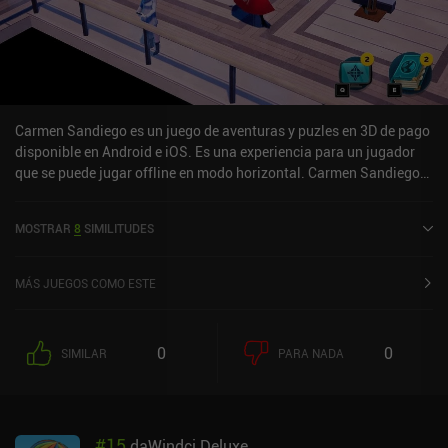
Carmen Sandiego es un juego de aventuras y puzles en 3D de pago
disponible en Android e iOS. Es una experiencia para un jugador
que se puede jugar offline en modo horizontal. Carmen Sandiego
se lanzó en noviembre de 2025 y tiene una valoración actual de 4,5
sobre 5,0 en Google Play y de 4,6 sobre 5,0 en la App Store de iOS.
MOSTRAR
8
SIMILITUDES
MÁS JUEGOS COMO ESTE
0
0
SIMILAR
PARA NADA
#
15
daWindci Deluxe