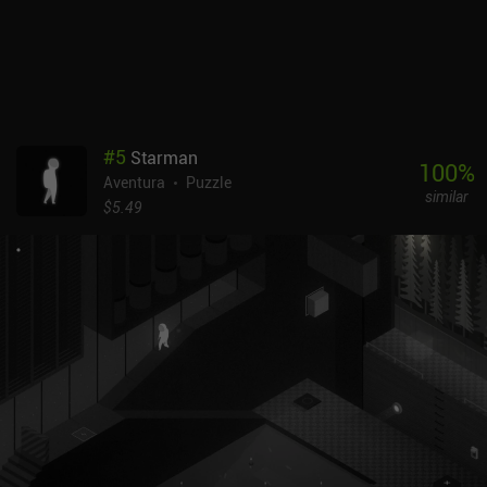
incomprensibles que tuve que recurrir a ayuda externa. Aparte de
terminar la historia principal, podemos dedicar tiempo a encontrar
ubicaciones secretas opcionales con objetos coleccionables
ocultos. Afortunadamente, el juego ofrece opciones para resaltar
todos sus lugares importantes, lo que reduce el tiempo dedicado a
la tediosa caza de píxeles. The Eyes of Ara es un juego premium de
4,99 $ sin anuncios ni iAP. Ofrece varias horas de entretenida
#
5
Starman
resolución de puzles, que seguro disfrutarán muchos aficionados
100
%
Aventura
Puzzle
al género.
similar
$5.49