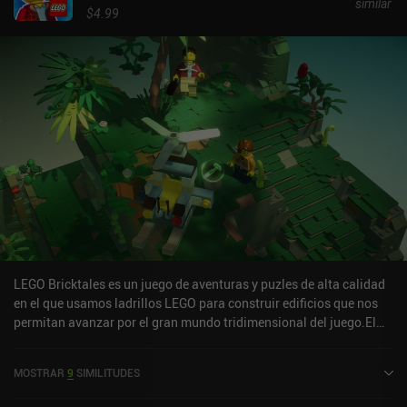
similar
$4.99
LEGO Bricktales es un juego de aventuras y puzles de alta calidad
en el que usamos ladrillos LEGO para construir edificios que nos
permitan avanzar por el gran mundo tridimensional del juego.El
juego se divide en varios niveles de dioramas preciosos a los que
nos teletransportamos para recoger cristales de felicidad
MOSTRAR
9
SIMILITUDES
ayudando a gente necesitada. En última instancia, estos cristales
ayudarán a nuestro abuelo a alimentar una máquina que puede