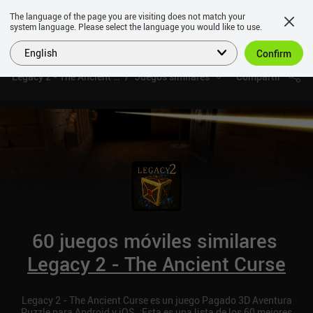
The language of the page you are visiting does not match your
system language. Please select the language you would like to use.
English
Confirm
Legacy 2 - The Ancient Curse
Juegos similares
Compartir
60 juegos móviles similares
Legacy 2 - The Ancient Curse
Legacy 2 - The Ancient Curse es un juego Pagado 3D Aventura
Puzzle para Android y iOS. ¡Esta es una lista de los 60 mejores