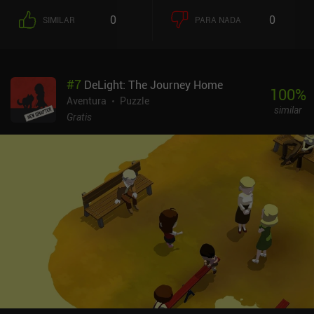
objetos útiles con los que interactuar, y un Narrador que pone voz
0
0
SIMILAR
PARA NADA
a los acontecimientos que suceden en la pantalla.Aunque el juego
no es largo ni desafiante, las impresionantes imágenes, las
complejas formas geométricas, la hermosa música relajante y la
narración con voz crean una atmósfera de aventura surrealista de
#
7
DeLight: The Journey Home
otro mundo. Aunque los puzles no son difíciles, arrastrar objetos
100
%
por el espacio tridimensional es un reto debido a los controles
Aventura
Puzzle
similar
toscos y al hecho de que los objetos se ajustan a una cuadrícula.
Gratis
Para los completistas, también hay objetos ocultos repartidos por
el terreno, que recogemos para desbloquear galerías de arte.Inked
es un juego premium de 3,99 $ sin anuncios ni iAP. A pesar de su
brevedad, ofrece una gran experiencia de resolución de puzles a
los aficionados a los juegos de apuntar y hacer clic de alta calidad
para móviles.