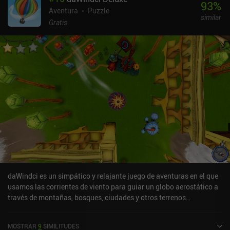
93
%
Aventura
Puzzle
similar
Gratis
daWindci es un simpático y relajante juego de aventuras en el que
usamos las corrientes de viento para guiar un globo aerostático a
través de montañas, bosques, ciudades y otros terrenos
accidentados hasta la meta, resolviendo puzles en el
proceso.Cada nivel requiere guiar cuidadosamente nuestro globo
MOSTRAR
9
SIMILITUDES
a través de recorridos llenos de obstáculos, evitando cualquier