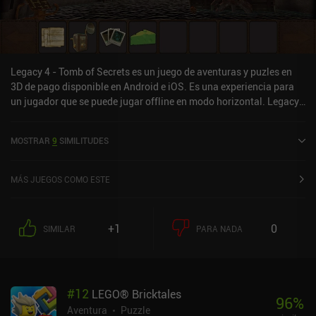
Legacy 4 - Tomb of Secrets es un juego de aventuras y puzles en
3D de pago disponible en Android e iOS. Es una experiencia para
un jugador que se puede jugar offline en modo horizontal. Legacy
4 - Tomb of Secrets se lanzó en marzo de 2023 y tiene una
valoración actual de 4,8 sobre 5,0 en Google Play y de 4,9 sobre 5,0
MOSTRAR
9
SIMILITUDES
en la App Store de iOS.
MÁS JUEGOS COMO ESTE
+1
0
SIMILAR
PARA NADA
#
12
LEGO® Bricktales
96
%
Aventura
Puzzle