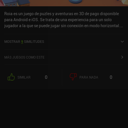
algo ligero quizá prefieran pasar de él. Chants of Sennaar se puede
probar gratis, con un único iAP de 7,99 $ para desbloquear el juego
Roia es un juego de puzles y aventuras en 3D de pago disponible
completo.
para Android e iOS. Se trata de una experiencia para un solo
jugador a la que se puede jugar sin conexión en modo horizontal.
Roia salió a la venta en julio de 2024 y cuenta actualmente con
una valoración de 4 sobre 5,0 en Google Play y de 3,5 sobre 5,0 en
MOSTRAR
9
SIMILITUDES
la App Store de iOS.
MÁS JUEGOS COMO ESTE
0
0
SIMILAR
PARA NADA