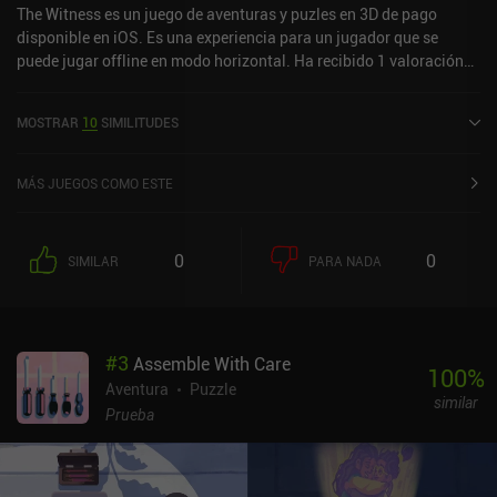
The Witness es un juego de aventuras y puzles en 3D de pago
disponible en iOS. Es una experiencia para un jugador que se
puede jugar offline en modo horizontal. Ha recibido 1 valoración
de usuario de la comunidad MiniReview. The Witness se lanzó en
septiembre de 2017 y tiene una valoración actual de 4 sobre 5,0 en
MOSTRAR
10
SIMILITUDES
iOS App Store.
MÁS JUEGOS COMO ESTE
0
0
SIMILAR
PARA NADA
#
3
Assemble With Care
100
%
Aventura
Puzzle
similar
Prueba