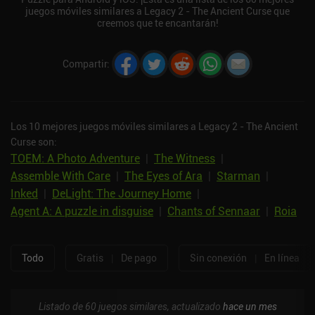
juegos móviles similares a Legacy 2 - The Ancient Curse que
creemos que te encantarán!
Compartir
:
Los 10 mejores juegos móviles similares a Legacy 2 - The Ancient
Curse son:
TOEM: A Photo Adventure
|
The Witness
|
Assemble With Care
|
The Eyes of Ara
|
Starman
|
Inked
|
DeLight: The Journey Home
|
Agent A: A puzzle in disguise
|
Chants of Sennaar
|
Roia
Todo
Gratis
|
De pago
Sin conexión
|
En línea
Listado de 60 juegos similares, actualizado
hace un mes