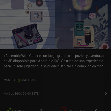
«Assemble With Care» es un juego gratuito de puzles y aventuras
en 3D disponible para Android e iOS. Se trata de una experiencia
para un solo jugador que se puede disfrutar sin conexión en modo
vertical. Ha recibido 4 valoraciones de los usuarios de la
comunidad MiniReview. «Assemble With Care» se lanzó en
MOSTRAR
9
SIMILITUDES
septiembre de 2023 y cuenta actualmente con una valoración de
4,1 sobre 5,0 en Google Play y de 3,6 sobre 5,0 en la App Store de
iOS.
MÁS JUEGOS COMO ESTE
+1
0
SIMILAR
PARA NADA