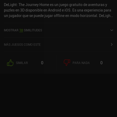
DeLight: The Journey Home es un juego gratuito de aventuras y
puzles en 3D disponible en Android e iOS. Es una experiencia para
un jugador que se puede jugar offline en modo horizontal. DeLight:
The Journey Home se lanzó en noviembre de 2020 y tiene una
valoración actual de 3,1 sobre 5,0 en Google Play y de 3,9 sobre 5,0
MOSTRAR
10
SIMILITUDES
en la App Store de iOS.
MÁS JUEGOS COMO ESTE
0
0
SIMILAR
PARA NADA