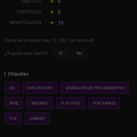
6
GRÁFICOS
8
CONTROLES
10
MONETIZACIÓN
Fecha de la reseña: may. 31, 2021 (en Android)
¿Te gustó esta reseña?
Sí
No
Etiquetas
2D
EXPLORACIÓN
GENERACIÓN DE PROCEDIMIENTOS
INDIE
MISIONES
PLAY PASS
POR TURNOS
PVE
ZOMBIES