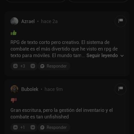
Azrael
•
hace 2a
RPG de texto corto pero creativo. El sistema de
combate es el más divertido que he visto en rpg de
texto para móviles. El mundo también es interesante.
...
Seguir leyendo
Su reactividad a los logros del jugador, aunque muy
+
3
Responder
simple, es realmente creativa.
Bubolek
•
hace 9m
Gran escritura, pero la gestión del inventario y el
combate es tan unfishished
+
1
Responder