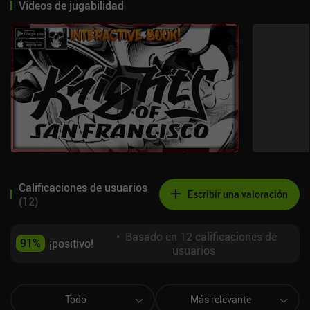
Videos de jugabilidad
Calificaciones de usuarios
Escribir una valoración
(
12
)
•
Basado en 12 calificaciones de
91
%
¡positivo!
usuarios
Todo
Más relevante