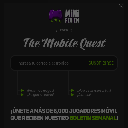
público más amplio. Es lo único que personalmente no me gusta
del juego.Dust and Salt se vende por 7,99 $ en Android y 6,99 $ en
iOS. Ofrece una historia bien escrita y cautivadora que dura entre
5 y 6 horas de lectura reflexiva y sin duda atraerá a todos los fans
de los gamebooks de calidad.
presenta,
The Mobile Quest
SUSCRIBIRSE
¡Próximos juegos!
¡Nuevos lanzamientos!
¡Juegos en oferta!
¡Sorteos!
¡Únete a más de 6,000 jugadores móvil
que reciben nuestro
boletín semanal
!