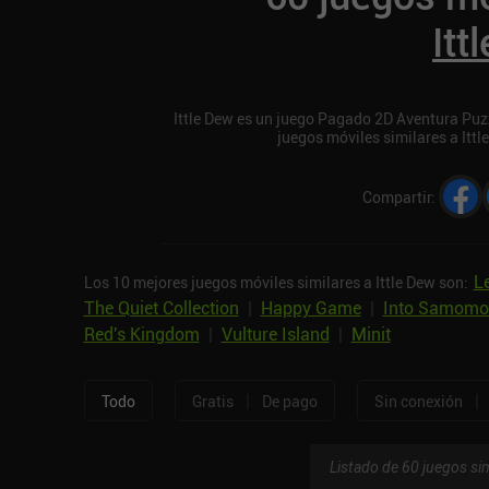
Itt
Ittle Dew es un juego Pagado 2D Aventura Puzzl
juegos móviles similares a Itt
Compartir
:
Le
Los 10 mejores juegos móviles similares a Ittle Dew son:
The Quiet Collection
|
Happy Game
|
Into Samomo
Red's Kingdom
|
Vulture Island
|
Minit
|
|
Todo
Gratis
De pago
Sin conexión
Listado de 60 juegos sim