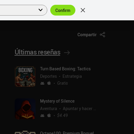
Confirm
Acceder
ES
Compartir
Últimas reseñas
Turn Based Boxing: Tactics
Deportes
Estrategia
Gratis
Mystery of Silence
Aventura
Apuntar y hacer clic
$4.49
Octane100: Premium Roguelike