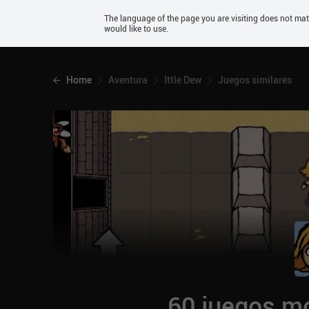
Android
The language of the page you are visiting does not ma
would like to use.
iOS
Home
Aventura
Ittle Dew
Juegos similares
60 juegos mó