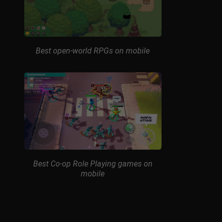
Best open-world RPGs on mobile
Best Co-op Role Playing games on
mobile