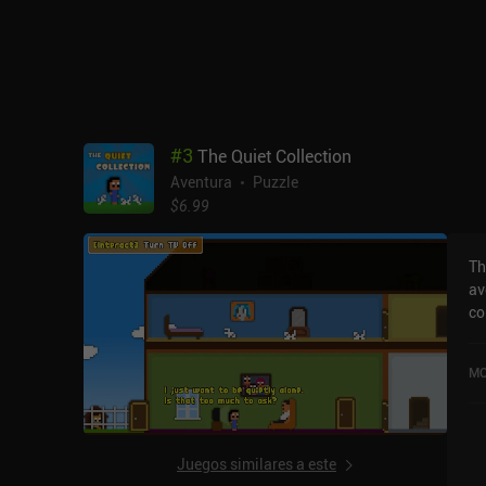
uti
av
co
ha
demasi
lo
la
#
3
The Quiet Collection
Ta
Aventura
Puzzle
qu
$6.99
hada
pr
la
Th
av
co
ob
fami
MO
ll
es
en
ha
Juegos similares a este
co