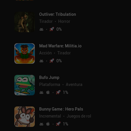
Outliver: Tribulation
Tirador
Horror
0
%
Mad Warfare: Militia.io
Acción
Tirador
0
%
Bufo Jump
Plataforma
Aventura
1
%
Bunny Game : Hero Pals
Incremental
Juegos de rol
1
%