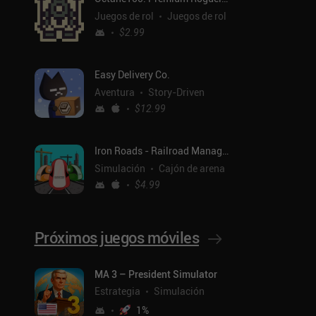
Juegos de rol
Juegos de rol
$2.99
Easy Delivery Co.
Aventura
Story-Driven
$12.99
Iron Roads - Railroad Manager
Simulación
Cajón de arena
$4.99
Próximos juegos móviles
ntal
MA 3 – President Simulator
Estrategia
Simulación
1
%