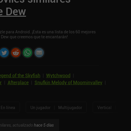
le Dew
e para Android. ¡Esta es una lista de los 60 mejores
le Dew que creemos que te encantarán!
gend of the Skyfish
|
Wytchwood
|
r
|
Afterplace
|
Snufkin Melody of Moominvalley
|
|
|
En línea
Un jugador
Multijugador
Vertical
Horizo
ilares, actualizado
hace 5 días