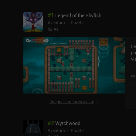
#
1
Legend of the Skyfish
Aventura
Puzzle
$3.99
Le
pu
vi
re
eq
MO
pa
ca
co
un
Juegos similares a este
in
rá
ob
#
2
Wytchwood
El
em
Aventura
Puzzle
pe