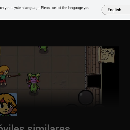
tch your system language. Please select the language you
English
MÁS
PRÓXIMOS
SIMILARES
COLECCIONES
TOP
viles similares