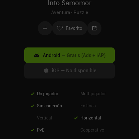
Into Samomor
Aventura
Puzzle
Favorito
Android
—
Gratis (Ads + iAP)
iOS
—
No disponible
Un jugador
Multijugador
Sin conexión
En línea
Vertical
Horizontal
PvE
Cooperativo