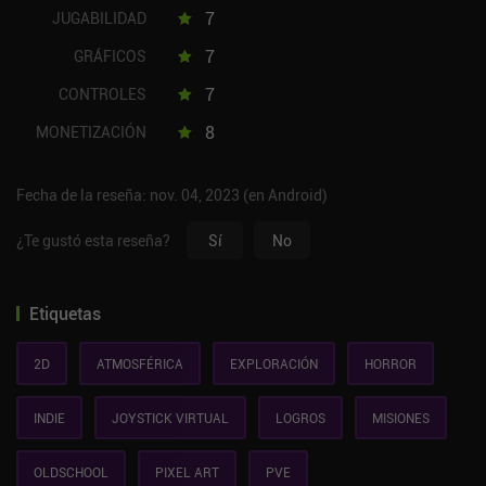
7
JUGABILIDAD
7
GRÁFICOS
7
CONTROLES
8
MONETIZACIÓN
Fecha de la reseña: nov. 04, 2023 (en Android)
¿Te gustó esta reseña?
Sí
No
Etiquetas
2D
ATMOSFÉRICA
EXPLORACIÓN
HORROR
INDIE
JOYSTICK VIRTUAL
LOGROS
MISIONES
OLDSCHOOL
PIXEL ART
PVE