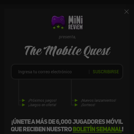
que requieren ingredientes de todas partes. También aprecié
mucho el estilo artístico y los detalles visuales, que hicieron que el
viaje a este vibrante mundo de cuento de hadas fuera realmente
memorable. Wytchwood es un juego de primera calidad que sin
duda atraerá a todos los entusiastas de la artesanía y aficionados
a las aventuras.
presenta,
The Mobile Quest
SUSCRIBIRSE
¡Próximos juegos!
¡Nuevos lanzamientos!
¡Juegos en oferta!
¡Sorteos!
¡Únete a más de 6,000 jugadores móvil
que reciben nuestro
boletín semanal
!