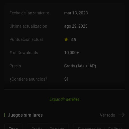
Fecha de lanzamiento
mar 13, 2023
Última actualización
ago 29, 2025
Puntuación actual
3.9
# of Downloads
10,000+
Precio
Gratis (Ads + iAP)
¿Contiene anuncios?
Sí
Expandir detalles
Juegos similares
Ver todo
Todo
Gratis
|
De pago
Sin conexión
|
En línea