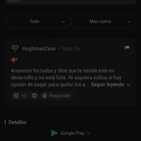
Todo
Más nuevo
HughmanCase
•
hace 3a
Anuncios forzados y dice que la tienda está en
desarrollo y no está lista. Ni siquiera indica si hay
opción de pagar para quitar los anuncios. Así que
...
Seguir leyendo
no... Mal juego, desinstalado no volveré a
+
3
Responder
molestarme con él. Los desarrolladores deberían
aprender a presentar un producto no depredador y
totalmente terminado si no quieren recibir
valoraciones de 1 estrella.
Detalles
Google Play