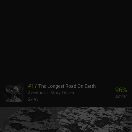
#
17
The Longest Road On Earth
96
%
Aventura
Story-Driven
similar
$3.99