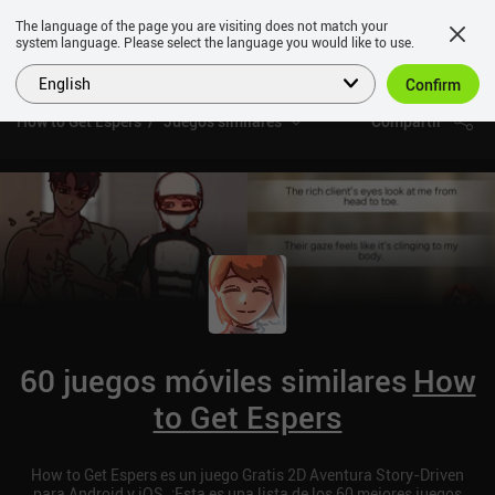
The language of the page you are visiting does not match your
system language. Please select the language you would like to use.
English
Confirm
How to Get Espers
Juegos similares
Compartir
60 juegos móviles similares
How
to Get Espers
How to Get Espers es un juego Gratis 2D Aventura Story-Driven
para Android y iOS. ¡Esta es una lista de los 60 mejores juegos