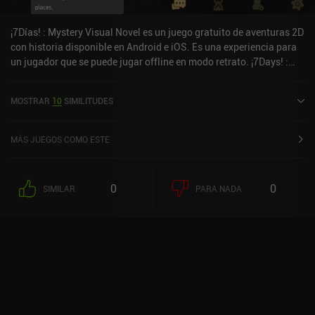
¡7Días! : Mystery Visual Novel es un juego gratuito de aventuras 2D
con historia disponible en Android e iOS. Es una experiencia para
un jugador que se puede jugar offline en modo retrato. ¡7Days! :
Mystery Visual Novel se lanzó en diciembre de 2018 y tiene una
valoración actual de 4,4 sobre 5,0 en Google Play y de 4,7 sobre 5,0
MOSTRAR
10
SIMILITUDES
en la App Store de iOS.
MÁS JUEGOS COMO ESTE
0
0
SIMILAR
PARA NADA