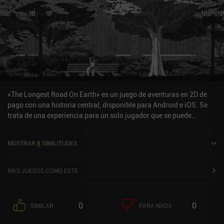
«The Longest Road On Earth» es un juego de aventuras en 2D de
pago con una historia central, disponible para Android e iOS. Se
trata de una experiencia para un solo jugador que se puede
disfrutar sin conexión en modo horizontal. The Longest Road On
Earth se lanzó en mayo de 2021 y tiene una valoración actual de
MOSTRAR
8
SIMILITUDES
3,7 sobre 5,0 en Google Play y de 3,1 sobre 5,0 en la App Store de
iOS.
MÁS JUEGOS COMO ESTE
0
0
SIMILAR
PARA NADA