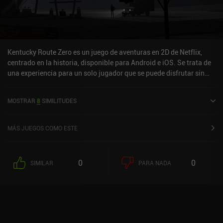
Kentucky Route Zero es un juego de aventuras en 2D de Netflix,
centrado en la historia, disponible para Android e iOS. Se trata de
una experiencia para un solo jugador que se puede disfrutar sin
conexión en modo horizontal. Ha recibido 3 valoraciones de los
usuarios de la comunidad MiniReview. Kentucky Route Zero se
MOSTRAR
8
SIMILITUDES
lanzó en diciembre de 2022 y tiene actualmente una puntuación de
2,1 sobre 5,0 en Google Play y de 3,7 sobre 5,0 en la App Store de
iOS.
MÁS JUEGOS COMO ESTE
0
0
SIMILAR
PARA NADA