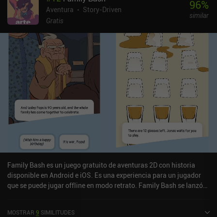
96
%
Aventura
Story-Driven
similar
Gratis
Family Bash es un juego gratuito de aventuras 2D con historia
disponible en Android e iOS. Es una experiencia para un jugador
que se puede jugar offline en modo retrato. Family Bash se lanzó
en abril de 2023 y tiene una valoración actual de 2 sobre 5,0 en
Google Play y de 4 sobre 5,0 en la App Store de iOS.
MOSTRAR
9
SIMILITUDES