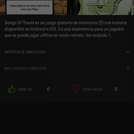
Songs Of Travel es un juego gratuito de aventuras 2D con historia
disponible en Android e iOS. Es una experiencia para un jugador
que se puede jugar offline en modo retrato. Ha recibido 1
valoración de usuario de la comunidad MiniReview. Songs Of
Travel se lanzó en mayo de 2024 y tiene una valoración actual de 3
MOSTRAR
9
SIMILITUDES
sobre 5,0 en iOS App Store.
MÁS JUEGOS COMO ESTE
0
0
SIMILAR
PARA NADA