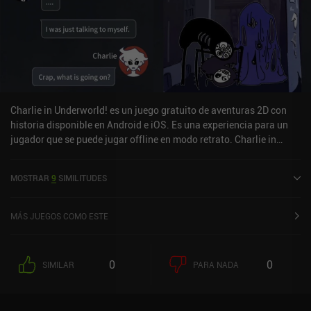
Charlie in Underworld! es un juego gratuito de aventuras 2D con
historia disponible en Android e iOS. Es una experiencia para un
jugador que se puede jugar offline en modo retrato. Charlie in
Underworld! se lanzó en julio de 2022 y tiene una valoración actual
de 4,8 sobre 5,0 en Google Play y de 4,8 sobre 5,0 en la App Store
MOSTRAR
9
SIMILITUDES
de iOS.
MÁS JUEGOS COMO ESTE
0
0
SIMILAR
PARA NADA