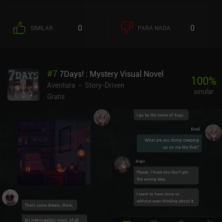
0
0
SIMILAR
PARA NADA
#
7
7Days! : Mystery Visual Novel
100
%
Aventura
Story-Driven
similar
Gratis