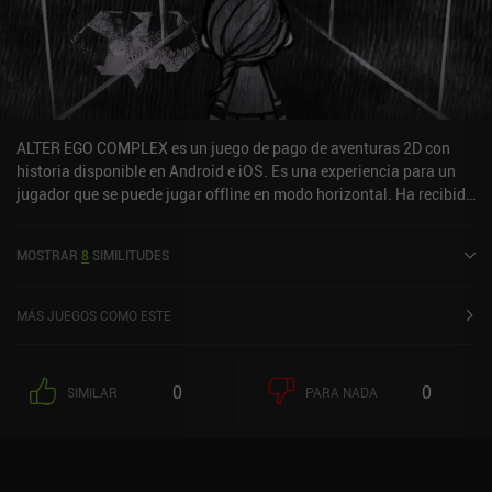
experiencia profundamente envolvente. Si, como yo, aprecias la
calidad narrativa, te recomiendo que le eches un vistazo. Inua es
un juego premium que cuesta 3,99 $ en Android y 4,99 $ en iOS. No
tiene anuncios ni iAP.
ALTER EGO COMPLEX es un juego de pago de aventuras 2D con
historia disponible en Android e iOS. Es una experiencia para un
jugador que se puede jugar offline en modo horizontal. Ha recibido
1 valoración de usuario de la comunidad MiniReview. ALTER EGO
COMPLEX se lanzó en septiembre de 2020 y tiene una valoración
MOSTRAR
8
SIMILITUDES
actual de 4,7 sobre 5,0 en Google Play y de 4,8 sobre 5,0 en la App
Store de iOS.
MÁS JUEGOS COMO ESTE
0
0
SIMILAR
PARA NADA