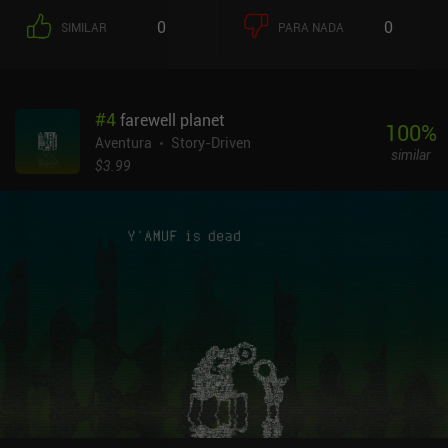
historia no es una comedia pura y dura, ya que a menudo trata con
0
0
SIMILAR
PARA NADA
mucha seriedad la delincuencia, la prostitución y la salud mental.
Es evidente que se ha invertido mucho esfuerzo en construir el
mundo del juego, e incluso aprendemos fragmentos de la historia
de la ciudad a través de las conversaciones.Mi principal crítica es
#
4
farewell planet
que la mayor parte del juego consiste en elegir opciones de diálogo
100
%
durante las conversaciones y los interrogatorios, que sólo se
Aventura
Story-Driven
similar
intercalan con minijuegos ocasionales como disparar a un
$3.99
vehículo que ataca o unir piezas de la investigación. Aunque
ninguna de nuestras elecciones afecta al final del juego, la historia
me pareció tan atractiva y la actuación de las voces tan buena que
me conformé con ver cómo se desarrollaba. Pero esta falta de
interactividad no es para todo el mundo. En esencia, es casi una
novela visual.Chicken Police - Paint It Red cuesta 9,99 $ en
Android y 8,99 $ en iOS, sin anuncios ni iAP. Creo que a cualquiera
que disfrute con las películas y novelas policíacas clásicas le
gustará mucho este juego, tanto por su gran historia como por sus
sorprendentes efectos visuales monocromos. Realmente es una
experiencia increíblemente envolvente, es una pena que no haya un
poco más que hacer por el camino.