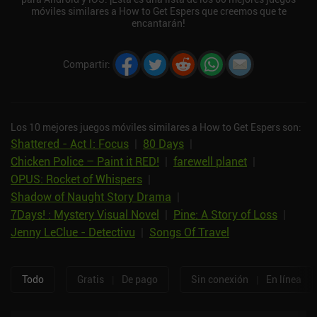
móviles similares a How to Get Espers que creemos que te
encantarán!
Compartir
:
Los 10 mejores juegos móviles similares a How to Get Espers son:
Shattered - Act I: Focus
|
80 Days
|
Chicken Police – Paint it RED!
|
farewell planet
|
OPUS: Rocket of Whispers
|
Shadow of Naught Story Drama
|
7Days! : Mystery Visual Novel
|
Pine: A Story of Loss
|
Jenny LeClue - Detectivu
|
Songs Of Travel
Todo
Gratis
|
De pago
Sin conexión
|
En línea