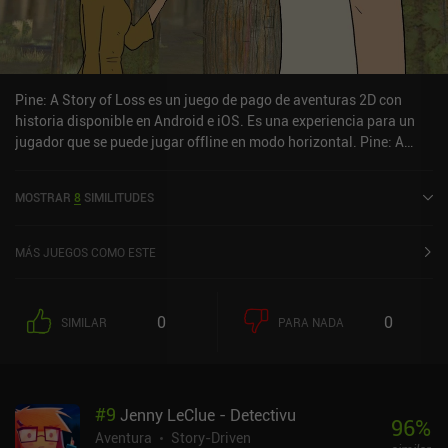
Pine: A Story of Loss es un juego de pago de aventuras 2D con
historia disponible en Android e iOS. Es una experiencia para un
jugador que se puede jugar offline en modo horizontal. Pine: A
Story of Loss se lanzó en noviembre de 2024 y tiene una
valoración actual de 4 sobre 5,0 en iOS App Store.
MOSTRAR
8
SIMILITUDES
MÁS JUEGOS COMO ESTE
0
0
SIMILAR
PARA NADA
#
9
Jenny LeClue - Detectivu
96
%
Aventura
Story-Driven