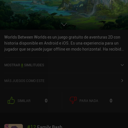
Worlds Between Worlds es un juego gratuito de aventuras 2D con
historia disponible en Android e iOS. Es una experiencia para un
jugador que se puede jugar offline en modo horizontal. Ha recibido
1 valoración de usuario de la comunidad MiniReview. Worlds
Between Worlds se lanzó en septiembre de 2023 y tiene una
MOSTRAR
8
SIMILITUDES
valoración actual de 4,5 sobre 5,0 en Google Play y de 4,8 sobre 5,0
en la App Store de iOS.
MÁS JUEGOS COMO ESTE
0
0
SIMILAR
PARA NADA
#
12
Family Bash