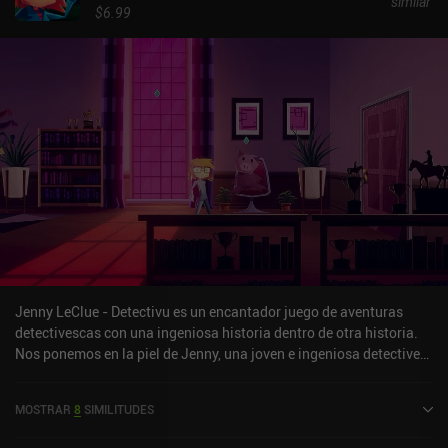
similar
$6.99
Jenny LeClue - Detectivu es un encantador juego de aventuras
detectivescas con una ingeniosa historia dentro de otra historia.
Nos ponemos en la piel de Jenny, una joven e ingeniosa detective
que investiga el asesinato de Dean Straussberry mientras intenta
limpiar el nombre de su madre. El juego mezcla exploración point-
MOSTRAR
8
SIMILITUDES
and-click con ligeros puzles, resolución de casos y opciones de
diálogo que afectan a la forma en que los personajes ven a Jenny.