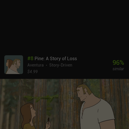
#
8
Pine: A Story of Loss
96
%
Aventura
Story-Driven
similar
$4.99