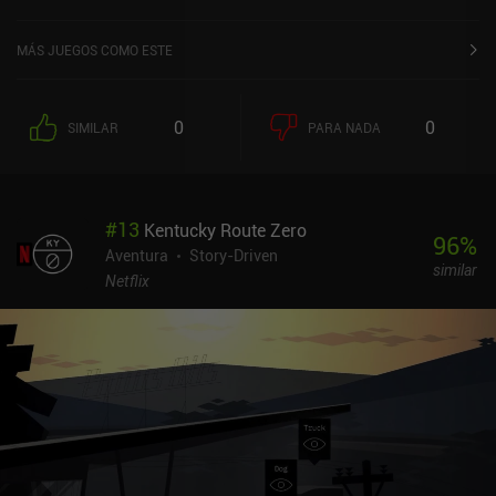
MÁS JUEGOS COMO ESTE
0
0
SIMILAR
PARA NADA
#
13
Kentucky Route Zero
96
%
Aventura
Story-Driven
similar
Netflix