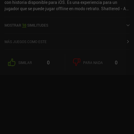
con historia disponible para iOS. Es una experiencia para un
jugador que se puede jugar offline en modo retrato. Shattered - Act
I: Focus se lanzó en junio de 2024.
MOSTRAR
10
SIMILITUDES
MÁS JUEGOS COMO ESTE
0
0
SIMILAR
PARA NADA