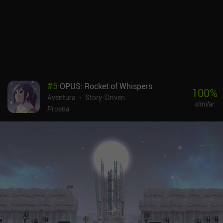
caminar, aunque, por suerte, todo este caminar se hace más
atractivo gracias a una gran historia.Farewell Planet se vende por
3,99 $, sin anuncios ni iAP. Especialmente para los jugadores
interesados en una historia sobre el dolor y la aceptación, el juego
ofrece una experiencia maravillosa y única.
#
5
OPUS: Rocket of Whispers
100
%
Aventura
Story-Driven
similar
Prueba