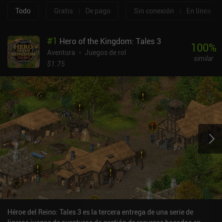
Todo
Gratis
|
De pago
Sin conexión
|
En línea
#
1
Hero of the Kingdom: Tales 3
100
%
Aventura
Juegos de rol
similar
$1.75
Héroe del Reino: Tales 3 es la tercera entrega de una serie de