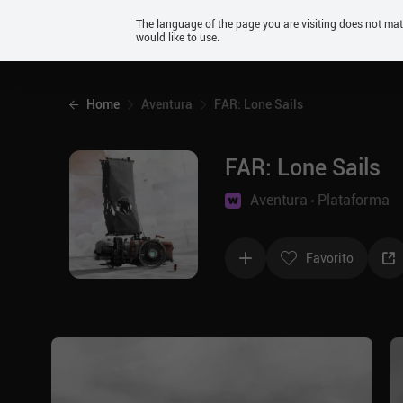
Android
The language of the page you are visiting does not ma
would like to use.
iOS
Home
Aventura
FAR: Lone Sails
FAR: Lone Sails
Aventura
Plataforma
Favorito