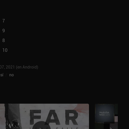
7
9
8
10
 07, 2021 (en Android)
sí
/
no