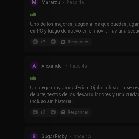
M
Mararzu
•
hace 4a
Uno de los mejores juegos a los que puedes jugar
en PC y luego de nuevo en el móvil. Hay una secu
+
2
Responder
A
Alexander
•
hace 4a
Un juego muy atmosférico. Ojalá la historia se rev
de arte, textos de los desarrolladores y una cuid
incluso sin historia.
+
2
Responder
S
SugarRigby
•
hace 4a