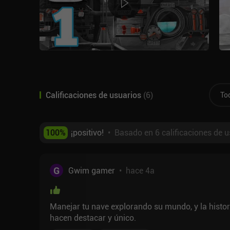
Calificaciones de usuarios
(
6
)
To
100
%
¡positivo!
•
Basado en 6 calificaciones de u
G
Gwim gamer
•
hace 4a
Manejar tu nave explorando su mundo, y la historia
hacen destacar y único.