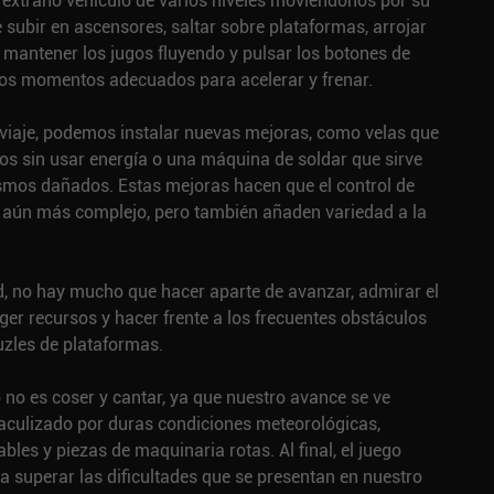
extraño vehículo de varios niveles moviéndonos por su
ye subir en ascensores, saltar sobre plataformas, arrojar
 mantener los jugos fluyendo y pulsar los botones de
 los momentos adecuados para acelerar y frenar.
 viaje, podemos instalar nuevas mejoras, como velas que
s sin usar energía o una máquina de soldar que sirve
mos dañados. Estas mejoras hacen que el control de
aún más complejo, pero también añaden variedad a la
, no hay mucho que hacer aparte de avanzar, admirar el
oger recursos y hacer frente a los frecuentes obstáculos
uzles de plataformas.
 no es coser y cantar, ya que nuestro avance se ve
culizado por duras condiciones meteorológicas,
bles y piezas de maquinaria rotas. Al final, el juego
a superar las dificultades que se presentan en nuestro