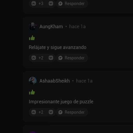
+
3
Responder
AungKham
•
hace 1a
Relájate y sigue avanzando
+
2
Responder
AshaabSheikh
•
hace 1a
Impresionante juego de puzzle
+
2
Responder