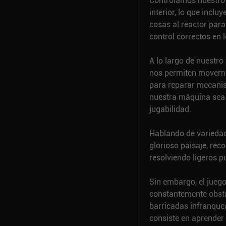
Controlamos nuestro 
interior, lo que inclu
cosas al reactor para
control correctos en
A lo largo de nuestro
nos permiten moverno
para reparar mecanis
nuestra máquina sea 
jugabilidad.
Hablando de variedad
glorioso paisaje, rec
resolviendo ligeros p
Sin embargo, el juego
constantemente obsta
barricadas infranquea
consiste en aprender 