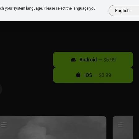
tch your system language. Please select the language you
English
MÁS
PRÓXIMOS
SIMILARES
COLECCIONES
TOP
Android
—
$5.99
iOS
—
$0.99