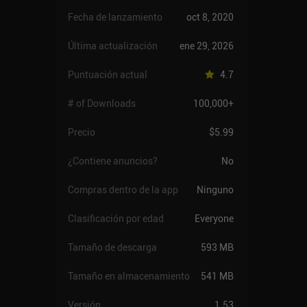
Fecha de lanzamiento
oct 8, 2020
Última actualización
ene 29, 2026
Puntuación actual
4.7
# of Downloads
100,000+
Precio
$5.99
¿Contiene anuncios?
No
Compras dentro de la app
Ninguno
Clasificación por edad
Everyone
Tamaño de descarga
593 MB
Tamaño en almacenamiento
541 MB
Versión
1.53