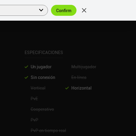
Confirm
Acceder
ES
ESPECIFICACIONES
Un jugador
Multijugador
Sin conexión
En línea
Vertical
Horizontal
PvE
Cooperativo
PvP
PvP en tiempo real