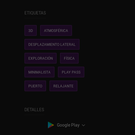
ETIQUETAS
3D
ATMOSFÉRICA
DESPLAZAMIENTO LATERAL
EXPLORACIÓN
FÍSICA
MINIMALISTA
PLAY PASS
PUERTO
RELAJANTE
DETALLES
Google Play