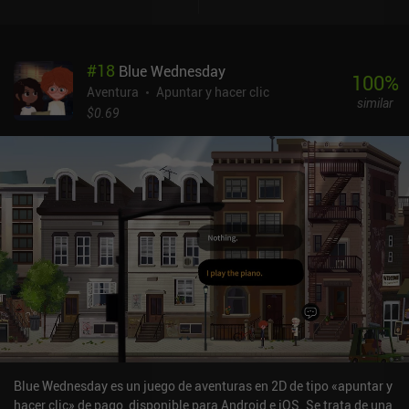
será memorizarlo todo, y si nos tomamos un descanso del juego,
es difícil retomar el camino. Por suerte, el juego guarda
automáticamente una imagen de los puzles que hemos
#
18
Blue Wednesday
completado en un cuaderno, proporciona un mapa completo de
100
%
todas las ubicaciones e incluso contiene un detallado recorrido
Aventura
Apuntar y hacer clic
similar
que podemos utilizar si nos atascamos. The Ghost Town es un
$0.69
juego premium que cuesta 0,99 $ en Android y 1,99 $ en iOS. De
todos los juegos del desarrollador, este es el que más me gusta. En
parte por la temática inspirada en el Salvaje Oeste, y en parte
porque los accesorios son fáciles de entender, lo que hace que sea
inmediatamente obvio para qué podemos usarlos.
Blue Wednesday es un juego de aventuras en 2D de tipo «apuntar y
hacer clic» de pago, disponible para Android e iOS. Se trata de una