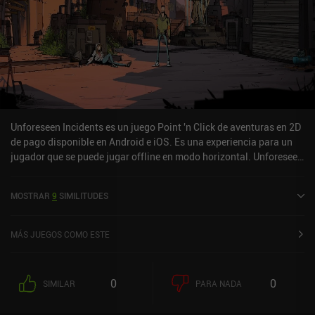
Unforeseen Incidents es un juego Point 'n Click de aventuras en 2D
de pago disponible en Android e iOS. Es una experiencia para un
jugador que se puede jugar offline en modo horizontal. Unforeseen
Incidents se lanzó en septiembre de 2024 y tiene una valoración
actual de 4 sobre 5,0 en Google Play y de 4,3 sobre 5,0 en la App
MOSTRAR
9
SIMILITUDES
Store de iOS.
MÁS JUEGOS COMO ESTE
0
0
SIMILAR
PARA NADA