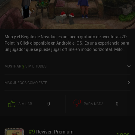
Milo y el Regalo de Navidad es un juego gratuito de aventuras 2D
Point 'n Click disponible en Android e iOS. Es una experiencia para
un jugador que se puede jugar offline en modo horizontal. Milo
and the Christmas Gift se lanzó en diciembre de 2024 y tiene una
valoración actual de 4 sobre 5,0 en Google Play y de 4,7 sobre 5,0
MOSTRAR
9
SIMILITUDES
en la App Store de iOS.
MÁS JUEGOS COMO ESTE
0
0
SIMILAR
PARA NADA
#
9
Reviver: Premium