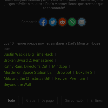
juegos móviles similares a Dad's Monster House que creemos que
te encantarán!
Compartir
:
Los 10 mejores juegos móviles similares a Dad's Monster House
son:
Justin Wack's Big Time Hack
|
Broken Sword 2: Remastered
|
Kathy Rain: Director's Cut
|
Mindcop
|
Murder on Space Station 52
|
Growbot
|
Boxville 2
|
Milo and the Christmas Gift
|
Reviver: Premium
|
Beyond the Wall
Todo
Gratis
|
De pago
Sin conexión
|
En línea