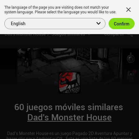
The language of the page you are visiting does not match your
system language. Please select the language you would like to use.
English
Confirm
Dad's Monster House
Juegos similares
Compartir
60 juegos móviles similares
Dad's Monster House
Dad's Monster House es un juego Pagado 2D Aventura Apuntar y
hacer clic para Android y iOS. ¡Esta es una lista de los 60 mejores