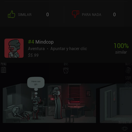
recrear la inolvidable estética de los juegos clásicos de los 90, con
un pixel art muy detallado, coloridas localizaciones, personajes
0
0
SIMILAR
PARA NADA
memorables y diálogos totalmente locutados. Afortunadamente,
el juego no nos llena media pantalla de botones de acción, pero
cierta cantidad de "lógica lunar" sigue abriéndose paso en la
aventura. Aunque disfruté mucho con el ritmo del juego, el
#
4
Mindcop
emocionante proceso de desentrañar el oscuro misterio y el
100
%
auténtico trabajo detectivesco que conlleva, algunos de los
Aventura
Apuntar y hacer clic
similar
elementos de la historia tenían poco sentido para mí y dejaban
$5.99
más preguntas de las que respondían. Pero me abstendré de
desvelarlos aquí. En general, se trata de una aventura de gran
calidad que no dejará insatisfecho a ningún aficionado al género.
Kathy Rain: Director's Cut es un juego premium para Android e iOS
sin anuncios ni iAP.