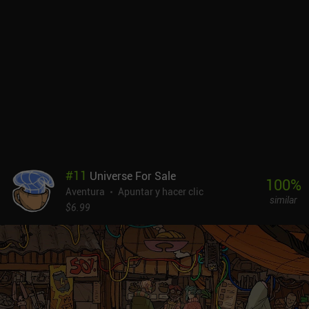
desafiante, pero me lo pasé bien hasta el final. Si te gustan las
aventuras de apuntar y hacer clic, deberías probarlo.
#
11
Universe For Sale
100
%
Aventura
Apuntar y hacer clic
similar
$6.99