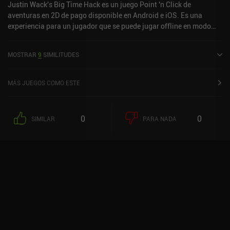
Justin Wack's Big Time Hack es un juego Point 'n Click de
aventuras en 2D de pago disponible en Android e iOS. Es una
experiencia para un jugador que se puede jugar offline en modo
horizontal. Justin Wack's Big Time Hack se lanzó en septiembre de
2024 y tiene una valoración actual de 4,8 sobre 5,0 en Google Play
MOSTRAR
9
SIMILITUDES
y de 4,9 sobre 5,0 en la App Store de iOS.
MÁS JUEGOS COMO ESTE
0
0
SIMILAR
PARA NADA