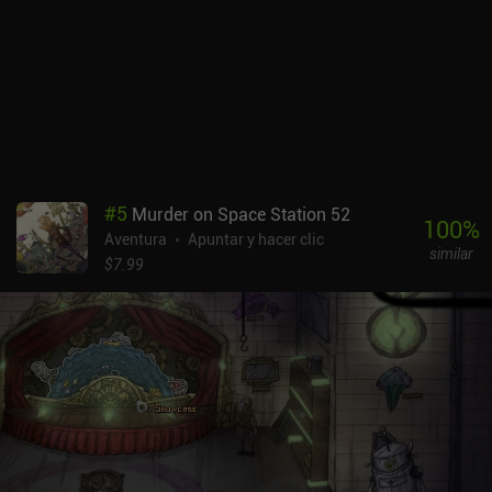
personas para descubrir verdades que nunca revelarían por
voluntad propia. Estas secuencias de revelación se encuentran
entre las partes visualmente más intensas del juego, pero, debido a
su naturaleza críptica, están abiertas a interpretación. Cada
acción reduce nuestro tiempo limitado en una cantidad específica,
lo que nos hace preguntarnos constantemente si hay algo más
importante que deberíamos estar haciendo en su lugar. Es
físicamente imposible completarlo todo en una sola partida y, a
menos que seamos lo suficientemente inteligentes o tengamos
#
5
Murder on Space Station 52
suerte, probablemente tendremos que empezar de nuevo, esta vez
100
%
Aventura
Apuntar y hacer clic
con más perspectiva. Mindcop es un juego de pago tanto en
similar
Android como en iOS. Aunque no es un juego «hardcore», si no
$7.99
prestas atención a los pequeños detalles, pronto te sentirás
abrumado y perdido. Créeme, es fácil acabar acusando a la
persona equivocada.