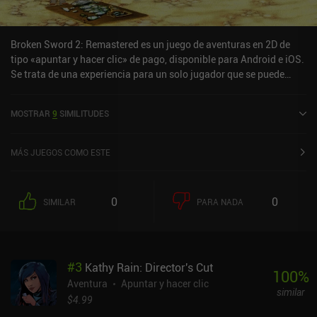
Broken Sword 2: Remastered es un juego de aventuras en 2D de
tipo «apuntar y hacer clic» de pago, disponible para Android e iOS.
Se trata de una experiencia para un solo jugador que se puede
disfrutar sin conexión en modo horizontal. Broken Sword 2:
Remastered salió a la venta en diciembre de 2012 y cuenta
MOSTRAR
9
SIMILITUDES
actualmente con una valoración de 4,2 sobre 5,0 en Google Play y
de 4,7 sobre 5,0 en la App Store de iOS.
MÁS JUEGOS COMO ESTE
0
0
SIMILAR
PARA NADA
#
3
Kathy Rain: Director's Cut
100
%
Aventura
Apuntar y hacer clic
similar
$4.99