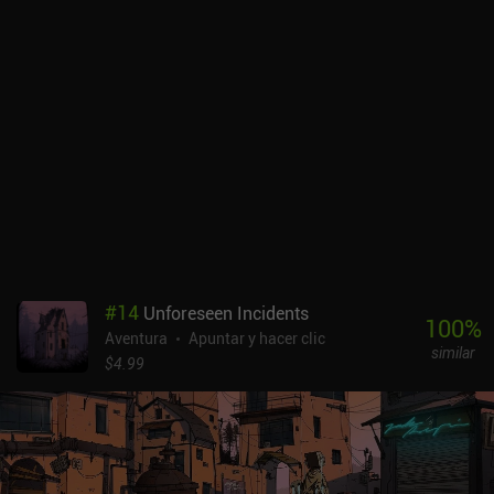
personajes y las localizaciones carezcan de detalles, pero el
magistral uso de luces y sombras crea una atmósfera increíble que
nos permite sumergirnos profundamente en el juego. Midnight Girl
se puede probar gratis, y con 5,99 dólares se desbloquea el juego
completo tras el primer capítulo. Aunque no es el mejor
representante del género, la naturaleza casual del juego lo hace
ideal como experiencia relajante que puede completarse en una o
dos tardes.
#
14
Unforeseen Incidents
100
%
Aventura
Apuntar y hacer clic
similar
$4.99