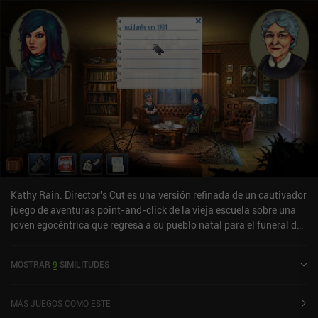
Kathy Rain: Director's Cut es una versión refinada de un cautivador
juego de aventuras point-and-click de la vieja escuela sobre una
joven egocéntrica que regresa a su pueblo natal para el funeral de
su abuelo, sólo para verse arrastrada a un torbellino de
conspiraciones y actividades paranormales. En comparación con
MOSTRAR
9
SIMILITUDES
el original, esta versión "Director's Cut" añade un par de escenas
nuevas, altera algunos diálogos, ata algunos cabos sueltos y, en
general, endereza la historia. Todo ello sin hacerla menos
MÁS JUEGOS COMO ESTE
enrevesada y misteriosa. Los desarrolladores han intentado