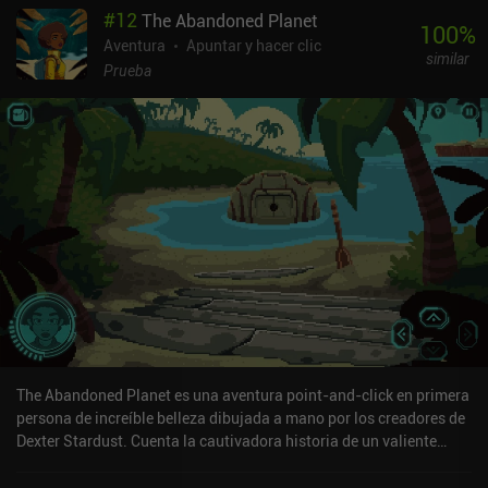
#
12
The Abandoned Planet
parecen montones de huesos andantes sin personalidad. Aun así,
100
%
nuestro protagonista persigue un objetivo desconocido que, de
Aventura
Apuntar y hacer clic
similar
algún modo, acaba relacionado con el bienestar de Lila. Tardamos
Prueba
un rato en darnos cuenta de que vivimos las secuencias del juego
en un orden cronológico mixto, lo que nos deja a nosotros y a los
personajes perplejos sobre por qué otras personas recuerdan los
acontecimientos de forma diferente. Pero no te preocupes: todo se
aclara hacia el final. Así que si, como yo, no tienes ni idea de qué
demonios está pasando a lo largo del juego, debes saber que esa
es exactamente la intención de los autores. Universe for Sale es un
juego premium de 6,99 $ sin anuncios ni iAP. Es un juego extraño, y
no puedo recomendárselo a todo el mundo. Pero a pesar de su
peculiar forma de contar la historia, plantea temas importantes
como la familia, la amistad y el autosacrificio, y en general es una
experiencia agradable.
The Abandoned Planet es una aventura point-and-click en primera
persona de increíble belleza dibujada a mano por los creadores de
Dexter Stardust. Cuenta la cautivadora historia de un valiente
explorador varado en un planeta alienígena marcado por los
inquietantes vestigios de una civilización antaño avanzada. El