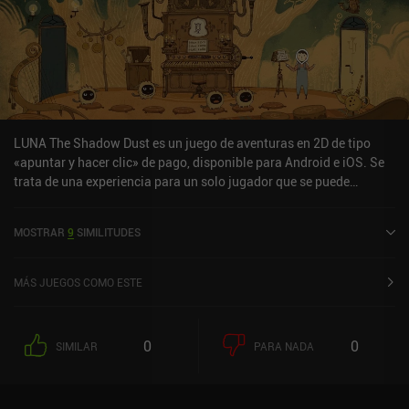
LUNA The Shadow Dust es un juego de aventuras en 2D de tipo
«apuntar y hacer clic» de pago, disponible para Android e iOS. Se
trata de una experiencia para un solo jugador que se puede
disfrutar sin conexión en modo horizontal. Ha recibido una
valoración de un usuario de la comunidad de MiniReview. LUNA
MOSTRAR
9
SIMILITUDES
The Shadow Dust se lanzó en junio de 2024 y tiene actualmente
una valoración de 4,1 sobre 5,0 en Google Play y de 4,5 sobre 5,0 en
la App Store de iOS.
MÁS JUEGOS COMO ESTE
0
0
SIMILAR
PARA NADA