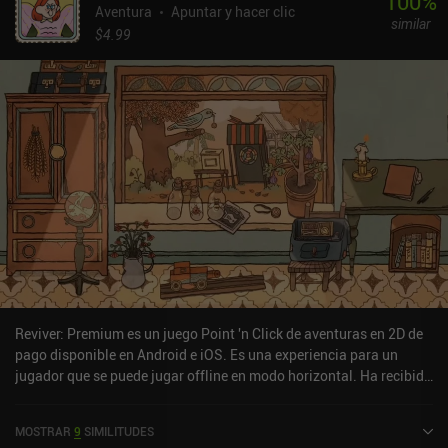
100
%
Aventura
Apuntar y hacer clic
similar
$4.99
Reviver: Premium es un juego Point 'n Click de aventuras en 2D de
pago disponible en Android e iOS. Es una experiencia para un
jugador que se puede jugar offline en modo horizontal. Ha recibido
1 valoración de usuario de la comunidad MiniReview. Reviver:
Premium se lanzó en diciembre de 2024 y tiene una valoración
MOSTRAR
9
SIMILITUDES
actual de 4,4 sobre 5,0 en Google Play y de 4,5 sobre 5,0 en la App