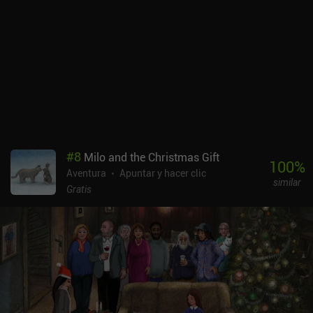
que han puesto en hacer que esta hermosa aventura sea realmente
memorable. Boxville 2 es un juego premium sin anuncios ni iAP.
Aunque se puede completar en unas 3 horas, sigue ofreciendo una
gran diversión y sin duda atraerá a todos los fans del género.
#
8
Milo and the Christmas Gift
100
%
Aventura
Apuntar y hacer clic
similar
Gratis