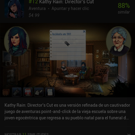
#
12
Kathy Rain: Director's Cut
88
%
Aventura
Apuntar y hacer clic
similar
$4.99
Kathy Rain: Director's Cut es una versión refinada de un cautivador
juego de aventuras point-and-click de la vieja escuela sobre una
joven egocéntrica que regresa a su pueblo natal para el funeral de
su abuelo, sólo para verse arrastrada a un torbellino de
conspiraciones y actividades paranormales. En comparación con
MOSTRAR
11
SIMILITUDES