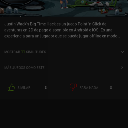
Justin Wack's Big Time Hack es un juego Point 'n Click de
aventuras en 2D de pago disponible en Android e iOS. Es una
experiencia para un jugador que se puede jugar offline en modo
horizontal. Justin Wack's Big Time Hack se lanzó en septiembre de
2024 y tiene una valoración actual de 4,8 sobre 5,0 en Google Play
MOSTRAR
11
SIMILITUDES
y de 4,9 sobre 5,0 en la App Store de iOS.
MÁS JUEGOS COMO ESTE
0
0
SIMILAR
PARA NADA