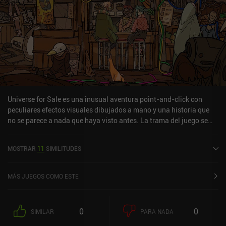
Universe for Sale es una inusual aventura point-and-click con
peculiares efectos visuales dibujados a mano y una historia que
no se parece a nada que haya visto antes. La trama del juego se
desarrolla en un futuro lejano en una pequeña colonia decadente
de Júpiter, donde sus escasos habitantes sufren las constantes
MOSTRAR
11
SIMILITUDES
lluvias ácidas y la opresión religiosa de una iglesia celosa.
Jugamos como dos personajes. El primero es una joven lugareña,
Lila, que vive una vida sin sentido en la que cada día se parece al
MÁS JUEGOS COMO ESTE
anterior. Posee una misteriosa habilidad que le permite crear y
vender pequeños universos utilizando diversos ingredientes
materiales. Parte del juego consiste en elegir materiales cuyas
0
0
SIMILAR
PARA NADA
propiedades se ajusten a las peticiones de los distintos clientes. El