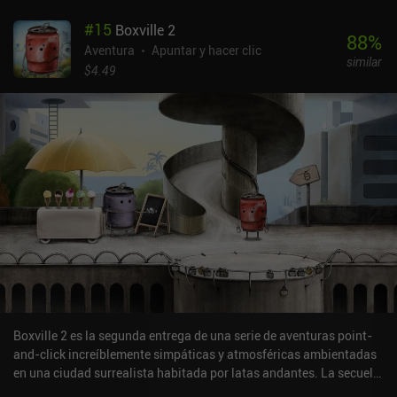
puntos interactivos, recoger objetos útiles y combinar diversos
#
15
Boxville 2
elementos para realizar acciones aparentemente ilógicas que solo
88
%
cobran sentido si prestamos mucha atención a la información que
Aventura
Apuntar y hacer clic
similar
encontramos por el camino. Aunque hay bastantes acertijos
$4.49
interesantes, el más destacado es el «Flower Arranger», un
dispositivo musical que reproduce melodías compuestas a partir
de las notas que encontramos en nuestro viaje. Pero aquellos que
no tengan oído absoluto no deben preocuparse: hay un sistema de
pistas que te ayudará con cualquier tarea complicada. Growbot es
un juego premium sin anuncios ni compras dentro de la
aplicación. Sí, el escenario es bastante inusual, y puede que a
algunos les parezcan demasiado esotéricas las leyes del universo
del juego, pero para mí ese es precisamente el principal encanto
del juego. Enfrentarse a problemas que no tienen ninguna
posibilidad de ocurrir en el mundo real crea un tipo especial de
evasión que creo que todos necesitamos desesperadamente de vez
en cuando.
Boxville 2 es la segunda entrega de una serie de aventuras point-
and-click increíblemente simpáticas y atmosféricas ambientadas
en una ciudad surrealista habitada por latas andantes. La secuela
tiene un argumento independiente y puede disfrutarse aunque no