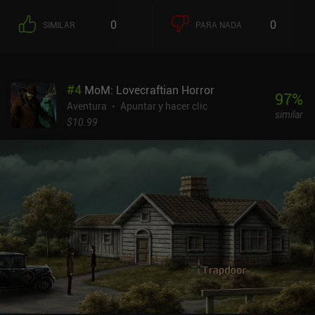
ciertos grupos sociales y personajes históricos y de ficción.
Aderezado con mucha violencia y humor de retrete, el juego trata
0
0
SIMILAR
PARA NADA
temas como el canibalismo, el suicidio, la prostitución, las
desviaciones sexuales y el ocultismo. Así que si eres sensible a
estos temas, es mejor que te saltes este juego.El sencillo estilo
artístico dibujado a mano puede parecer un poco primitivo, pero
#
4
MoM: Lovecraftian Horror
ayuda a crear un ambiente tonto que contrasta fuertemente con
97
%
los horribles acontecimientos y evita que nos los tomemos
Aventura
Apuntar y hacer clic
similar
demasiado en serio. La historia es bastante interesante y la
$10.99
jugabilidad lo bastante sencilla como para guiarnos a través de
sus puzles de forma relajada y discreta, con explicaciones claras y
pistas gratuitas para que nunca nos quedemos atascados.Agatha
Knife no contiene anuncios ni iAP, pero se vende por un
considerable precio inicial de 7,49 $ en Android y 4,99 $ en iOS,
aunque a menudo está a la venta por 0,99 $. A pesar de los temas
poco éticos que trata, demuestra una gran calidad de producción y
ofrece suficiente entretenimiento a los aficionados al género
point-and-click como para que merezca la pena su precio.