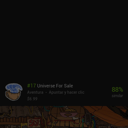
juego premium de 1,99 $ sin anuncios ni iAP. En Android, también
hay una versión demo. No es un juego especialmente largo ni
desafiante, pero me lo pasé bien hasta el final. Si te gustan las
aventuras de apuntar y hacer clic, deberías probarlo.
#
17
Universe For Sale
88
%
Aventura
Apuntar y hacer clic
similar
$6.99