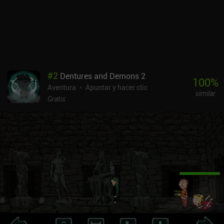
hermosa banda sonora producida por un compositor de
talento.The Last Door permite experimentar el primer capítulo de
forma gratuita, y luego requiere un único iAP para desbloquear el
resto del juego. Pero si te gustan los thrillers atmosféricos y
profundos, cuando llegas a este punto de parada, estás tan metido
en la trama que seguir adelante parece la única opción viable.
#
2
Dentures and Demons 2
100
%
Aventura
Apuntar y hacer clic
similar
Gratis