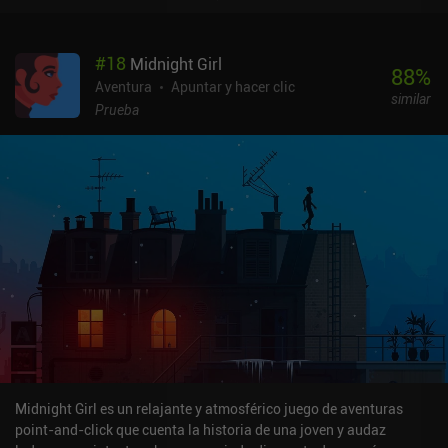
segundo personaje es seguidor de un extraño culto que practica la
eliminación de las pasiones físicas cortando partes del cuerpo.
Los adeptos más avanzados de este culto no tienen nombre y
#
18
Midnight Girl
parecen montones de huesos andantes sin personalidad. Aun así,
88
%
nuestro protagonista persigue un objetivo desconocido que, de
Aventura
Apuntar y hacer clic
similar
algún modo, acaba relacionado con el bienestar de Lila. Tardamos
Prueba
un rato en darnos cuenta de que vivimos las secuencias del juego
en un orden cronológico mixto, lo que nos deja a nosotros y a los
personajes perplejos sobre por qué otras personas recuerdan los
acontecimientos de forma diferente. Pero no te preocupes: todo se
aclara hacia el final. Así que si, como yo, no tienes ni idea de qué
demonios está pasando a lo largo del juego, debes saber que esa
es exactamente la intención de los autores. Universe for Sale es un
juego premium de 6,99 $ sin anuncios ni iAP. Es un juego extraño, y
no puedo recomendárselo a todo el mundo. Pero a pesar de su
peculiar forma de contar la historia, plantea temas importantes
como la familia, la amistad y el autosacrificio, y en general es una
experiencia agradable.
Midnight Girl es un relajante y atmosférico juego de aventuras
point-and-click que cuenta la historia de una joven y audaz