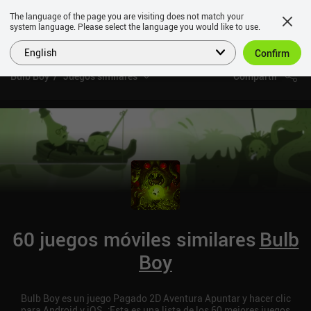
The language of the page you are visiting does not match your
system language. Please select the language you would like to use.
English
Confirm
Bulb Boy
Juegos similares
Compartir
60 juegos móviles similares
Bulb
Boy
Bulb Boy es un juego Pagado 2D Aventura Apuntar y hacer clic
para Android y iOS. ¡Esta es una lista de los 60 mejores juegos