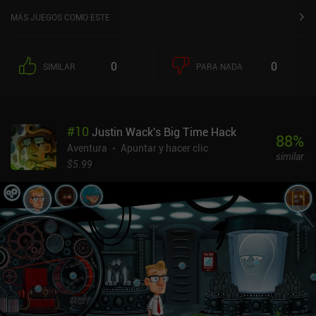
MÁS JUEGOS COMO ESTE
0
0
SIMILAR
PARA NADA
#
10
Justin Wack's Big Time Hack
88
%
Aventura
Apuntar y hacer clic
similar
$5.99