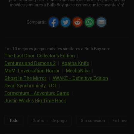
móviles similares a Bulb Boy que creemos que te encantarán!
Compartir
:
Los 10 mejores juegos móviles similares a Bulb Boy son:
The Last Door: Collector's Edition
|
Dentures and Demons 2
|
Agatha Knife
|
MoM: Lovecraftian Horror
|
MechaNika
|
Ghost In The Mirror
|
AWAKE - Definitive Edition
|
Dead Synchronicity: TCT
|
Tormentum - Adventure Game
|
Justin Wack's Big Time Hack
Todo
Gratis
|
De pago
Sin conexión
|
En línea