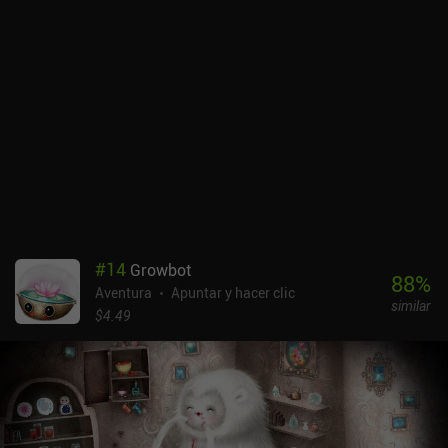
conclusiones, falsificar órdenes de registro ilegales y, por si fuera
poco, encerrar a los sospechosos entre rejas. Pero aquí es donde la
cosa se pone interesante. Y es que, al jugar a un peculiar minijuego
basado en la reacción, podemos infiltrarnos en la mente de las
personas para descubrir verdades que nunca revelarían por
voluntad propia. Estas secuencias de revelación se encuentran
entre las partes visualmente más intensas del juego, pero, debido a
su naturaleza críptica, están abiertas a interpretación. Cada
acción reduce nuestro tiempo limitado en una cantidad específica,
lo que nos hace preguntarnos constantemente si hay algo más
importante que deberíamos estar haciendo en su lugar. Es
físicamente imposible completarlo todo en una sola partida y, a
menos que seamos lo suficientemente inteligentes o tengamos
#
14
Growbot
suerte, probablemente tendremos que empezar de nuevo, esta vez
88
%
Aventura
Apuntar y hacer clic
con más perspectiva. Mindcop es un juego de pago tanto en
similar
Android como en iOS. Aunque no es un juego «hardcore», si no
$4.49
prestas atención a los pequeños detalles, pronto te sentirás
abrumado y perdido. Créeme, es fácil acabar acusando a la
persona equivocada.