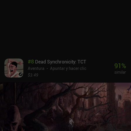
dan lugar a resultados impredecibles y a menudo humorísticos. El
colorido estilo artístico puede parecer demasiado simplista, pero
crea la atmósfera adecuada, y los diálogos con voces se suman a
este encanto. AWAKE - Definitive Edition es completamente
gratuito, sin anuncios ni iAPs. Es un juego de una sola partida,
pero si te gustan los juegos narrativos de alta calidad, quizá
quieras probarlo.
#
8
Dead Synchronicity: TCT
91
%
Aventura
Apuntar y hacer clic
similar
$3.49