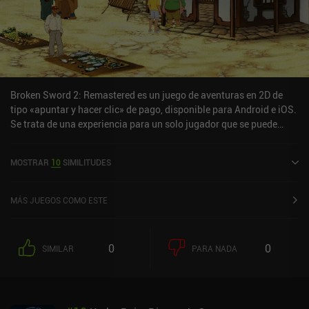
Broken Sword 2: Remastered es un juego de aventuras en 2D de
tipo «apuntar y hacer clic» de pago, disponible para Android e iOS.
Se trata de una experiencia para un solo jugador que se puede
disfrutar sin conexión en modo horizontal. Broken Sword 2:
Remastered salió a la venta en diciembre de 2012 y cuenta
MOSTRAR
10
SIMILITUDES
actualmente con una valoración de 4,2 sobre 5,0 en Google Play y
de 4,7 sobre 5,0 en la App Store de iOS.
MÁS JUEGOS COMO ESTE
0
0
SIMILAR
PARA NADA