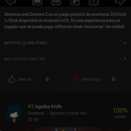
Dentures and Demons 2 es un juego gratuito de aventuras 2D Point
'n Click disponible en Android e iOS. Es una experiencia para un
jugador que se puede jugar offline en modo horizontal. Ha recibido
1 valoración de usuario de la comunidad MiniReview. Dentures
and Demons 2 se lanzó en diciembre de 2020 y tiene una
MOSTRAR
12
SIMILITUDES
valoración actual de 4,7 sobre 5,0 en Google Play y de 4,9 sobre 5,0
en la App Store de iOS.
MÁS JUEGOS COMO ESTE
0
0
SIMILAR
PARA NADA
#
3
Agatha Knife
100
%
Aventura
Apuntar y hacer clic
similar
$3.99