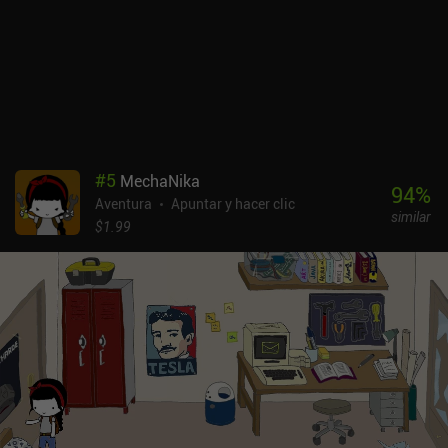
móviles se juega bien, con todos los puntos interactivos
resaltados al tocar la pantalla. Por desgracia, para ver los objetos
hay que pulsar sobre ellos con dos dedos a la vez, lo cual es una
elección de diseño cuestionable para un juego que se juega en
pantallas pequeñas con dedos grandes. Mountains of Madness es
un juego premium de 9,99 $ sin anuncios ni iAPs. Si te gustan las
aventuras point-and-click de alta calidad, y especialmente las
ambientadas en el misterio de otro mundo de las historias
#
5
MechaNika
lovecraftianas, échale un vistazo a este juego.
94
%
Aventura
Apuntar y hacer clic
similar
$1.99