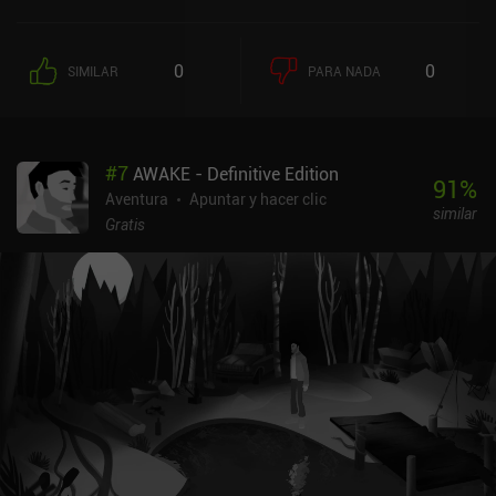
de los muertos y comunicarse con ellos. Si has jugado a los
anteriores juegos del desarrollador, ya sabes qué nivel de chistes
cursis, juegos de palabras malos y humor de retrete puedes
0
0
SIMILAR
PARA NADA
esperar. Esta vez, sin embargo, el propio autor está presente en el
juego como un narrador sarcástico que nos guía en nuestro viaje.
Sus divertidas conversaciones con un molesto Roger, la constante
ruptura de la cuarta pared y sus ingeniosos comentarios hacia
#
7
AWAKE - Definitive Edition
nosotros, los jugadores, es lo que hace que el juego sea
91
%
entretenido. También podemos pedir pistas al narrador, que nos
Aventura
Apuntar y hacer clic
similar
las dará encantado, con su habitual tono burlón. Gracias a su
Gratis
"ayuda", es casi imposible quedarse atascado, lo que hace que la
experiencia sea sencilla y agradable. Ghost In The Mirror es un
juego premium que cuesta 1,99 $ en Android y 3,99 $ en iOS. El
juego estaba planeado como una colección de historias de
fantasmas independientes, pero de momento solo se ha lanzado la
primera. Esperemos que el autor siga desarrollando este juego:
sería interesante ver qué es lo próximo que se le ocurre.