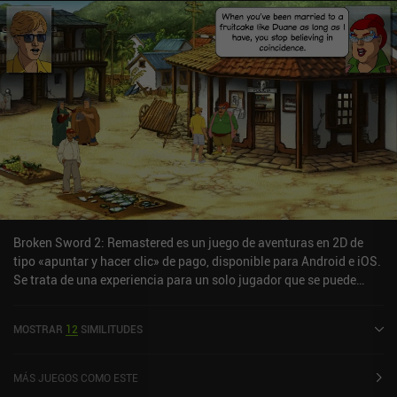
Broken Sword 2: Remastered es un juego de aventuras en 2D de
tipo «apuntar y hacer clic» de pago, disponible para Android e iOS.
Se trata de una experiencia para un solo jugador que se puede
disfrutar sin conexión en modo horizontal. Broken Sword 2:
Remastered salió a la venta en diciembre de 2012 y cuenta
MOSTRAR
12
SIMILITUDES
actualmente con una valoración de 4,2 sobre 5,0 en Google Play y
de 4,7 sobre 5,0 en la App Store de iOS.
MÁS JUEGOS COMO ESTE