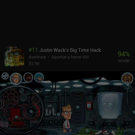
#
11
Justin Wack's Big Time Hack
94
%
Aventura
Apuntar y hacer clic
similar
$5.99