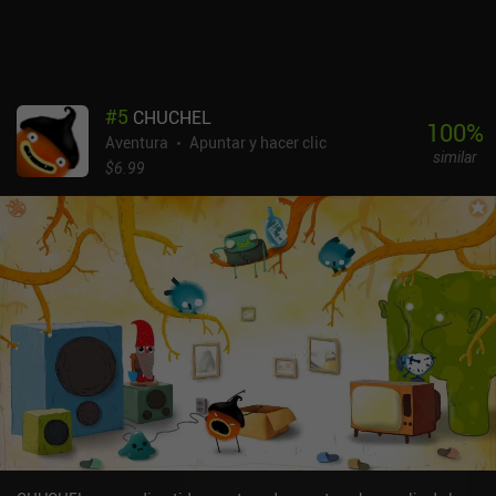
aficionados a las aventuras coloridas. TOHU es un juego premium
que cuesta 9,99 $ en Android y 7,99 $ en iOS. También está
disponible a través de Play Pass.
#
5
CHUCHEL
100
%
Aventura
Apuntar y hacer clic
similar
$6.99