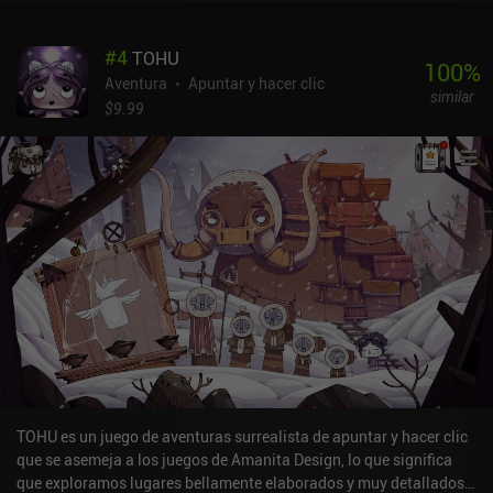
Sus divertidas conversaciones con un molesto Roger, la constante
ruptura de la cuarta pared y sus ingeniosos comentarios hacia
#
4
TOHU
nosotros, los jugadores, es lo que hace que el juego sea
100
%
entretenido. También podemos pedir pistas al narrador, que nos
Aventura
Apuntar y hacer clic
similar
las dará encantado, con su habitual tono burlón. Gracias a su
$9.99
"ayuda", es casi imposible quedarse atascado, lo que hace que la
experiencia sea sencilla y agradable. Ghost In The Mirror es un
juego premium que cuesta 1,99 $ en Android y 3,99 $ en iOS. El
juego estaba planeado como una colección de historias de
fantasmas independientes, pero de momento solo se ha lanzado la
primera. Esperemos que el autor siga desarrollando este juego:
sería interesante ver qué es lo próximo que se le ocurre.
TOHU es un juego de aventuras surrealista de apuntar y hacer clic
que se asemeja a los juegos de Amanita Design, lo que significa
que exploramos lugares bellamente elaborados y muy detallados