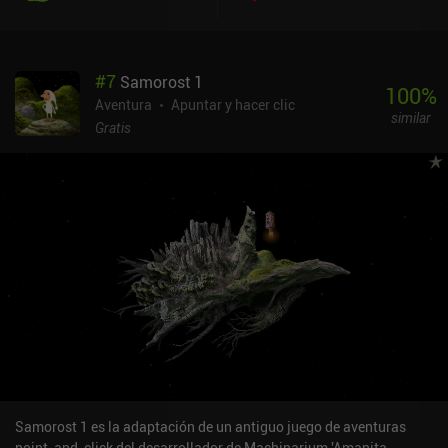
desviaciones sexuales y el ocultismo. Así que si eres sensible a
estos temas, es mejor que te saltes este juego.El sencillo estilo
artístico dibujado a mano puede parecer un poco primitivo, pero
#
7
Samorost 1
ayuda a crear un ambiente tonto que contrasta fuertemente con
100
%
los horribles acontecimientos y evita que nos los tomemos
Aventura
Apuntar y hacer clic
similar
demasiado en serio. La historia es bastante interesante y la
Gratis
jugabilidad lo bastante sencilla como para guiarnos a través de
sus puzles de forma relajada y discreta, con explicaciones claras y
pistas gratuitas para que nunca nos quedemos atascados.Agatha
Knife no contiene anuncios ni iAP, pero se vende por un
considerable precio inicial de 7,49 $ en Android y 4,99 $ en iOS,
aunque a menudo está a la venta por 0,99 $. A pesar de los temas
poco éticos que trata, demuestra una gran calidad de producción y
ofrece suficiente entretenimiento a los aficionados al género
point-and-click como para que merezca la pena su precio.
Samorost 1 es la adaptación de un antiguo juego de aventuras
point-and-click del desarrollador de Machinarium 'Amanita