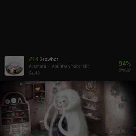
de nuestro libre albedrío. Esperemos que este sistema, por lo
demás interesante, se mejore en juegos posteriores. En ese
sentido, este juego es sólo el primero de la serie. Termina con un
cliffhanger, lo que puede decepcionar a algunos jugadores
entregados. Esperemos que la secuela no tarde otros 7 años en ver
la luz. Flake - The Legend of Snowblind es un juego premium sin
anuncios ni iAP. A pesar de sus largas secuencias de animación
que no se pueden saltar, sus controles algo incómodos y su pobre
doblaje casero, sigue siendo un buen representante del género.
#
14
Growbot
94
%
Aventura
Apuntar y hacer clic
similar
$4.49