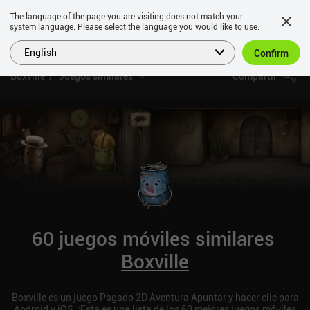
The language of the page you are visiting does not match your
system language. Please select the language you would like to use.
English
Confirm
Boxville
Juegos similares
Compartir
60 juegos móviles similares
Boxville
Boxville es un juego Pagado 2D Aventura Apuntar y hacer clic para
Android y iOS. ¡Esta es una lista de los 60 mejores juegos móviles