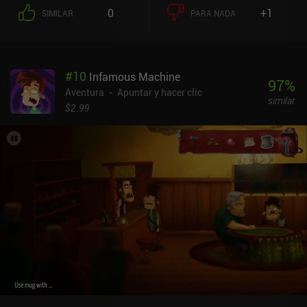
el que reunimos pruebas hablando con la gente y haciendo
0
+1
SIMILAR
PARA NADA
observaciones. A continuación, podemos combinar pruebas
relacionadas para procesarlas en deducciones que son hechos
probados o suposiciones que debemos resolver eligiendo la
variante más plausible de una lista de opciones. Si hacemos todas
#
10
Infamous Machine
las elecciones correctas, finalmente sacamos una conclusión y
97
%
podemos actuar en consecuencia, llevando la investigación a su
Aventura
Apuntar y hacer clic
similar
final lógico. Me resultó muy entretenido juguetear con este
$2.99
sistema de deducción, pero por desgracia el juego era demasiado
corto para poder disfrutarlo al máximo. De hecho, se puede
terminar en una hora. Dead Detective es completamente gratuito,
sin anuncios ni iAPs. Así que es difícil sentirse decepcionado por
su corta duración. El desarrollador ha prometido nuevos episodios
en el futuro, y yo, por mi parte, los esperaré con impaciencia.