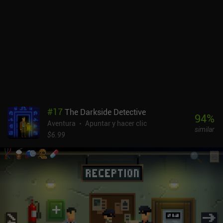
en un orden cronológico mixto, lo que nos deja a nosotros y a los
personajes perplejos sobre por qué otras personas recuerdan los
acontecimientos de forma diferente. Pero no te preocupes: todo se
aclara hacia el final. Así que si, como yo, no tienes ni idea de qué
demonios está pasando a lo largo del juego, debes saber que esa
es exactamente la intención de los autores. Universe for Sale es un
juego premium de 6,99 $ sin anuncios ni iAP. Es un juego extraño, y
no puedo recomendárselo a todo el mundo. Pero a pesar de su
peculiar forma de contar la historia, plantea temas importantes
como la familia, la amistad y el autosacrificio, y en general es una
#
17
The Darkside Detective
experiencia agradable.
94
%
Aventura
Apuntar y hacer clic
similar
$6.99