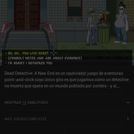
Dead Detective: A New End es un cautivador juego de aventuras
point-and-click cuyo único giro es que jugamos como un detective
no muerto que opera en un mundo poblado por zombis - y sí,
incluye todos los chistes y clichés típicos de la ambientación.
Encargados de investigar un audaz robo al dueño de un
MOSTRAR
12
SIMILITUDES
restaurante, debemos recuperar su alijo de cerebros congelados y
un carné de identidad de valor sentimental. Para ello, viajamos por
la ciudad, hablamos con sospechosos y testigos, recogemos
MÁS JUEGOS COMO ESTE
objetos útiles y hacemos deducciones que nos ayuden a resolver el
caso. El juego cuenta con un interesante sistema de deducción en