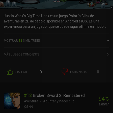
Justin Wack's Big Time Hack es un juego Point 'n Click de
aventuras en 2D de pago disponible en Android e iOS. Es una
experiencia para un jugador que se puede jugar offline en modo
horizontal. Justin Wack's Big Time Hack se lanzó en septiembre de
2024 y tiene una valoración actual de 4,8 sobre 5,0 en Google Play
MOSTRAR
12
SIMILITUDES
y de 4,9 sobre 5,0 en la App Store de iOS.
MÁS JUEGOS COMO ESTE
0
0
SIMILAR
PARA NADA
#
12
Broken Sword 2: Remastered
94
%
Aventura
Apuntar y hacer clic
similar
$4.99