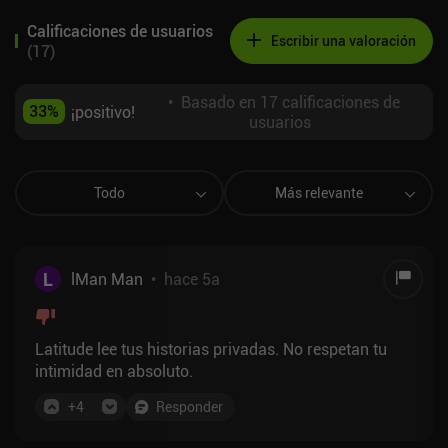
Calificaciones de usuarios
Escribir una valoración
(
17
)
•
Basado en 17 calificaciones de
33
%
¡positivo!
usuarios
Todo
Más relevante
L
lMan Man
•
hace 5a
Latitude lee tus historias privadas. No respetan tu
intimidad en absoluto.
+
4
Responder