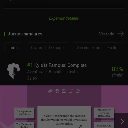
Expandir detalles
Juegos similares
Ver todo
Todo
Gratis
|
De pago
Sin conexión
|
En línea
#
1
Kyle is Famous: Complete
83
%
Aventura
Basado en texto
similar
$1.99