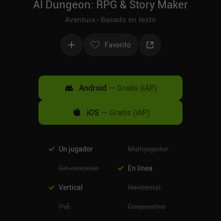
AI Dungeon: RPG & Story Maker
Aventura
Basado en texto
Favorito
Android
—
Gratis (iAP)
iOS
—
Gratis (iAP)
Un jugador
Multijugador
Sin conexión
En línea
Vertical
Horizontal
PvE
Cooperativo