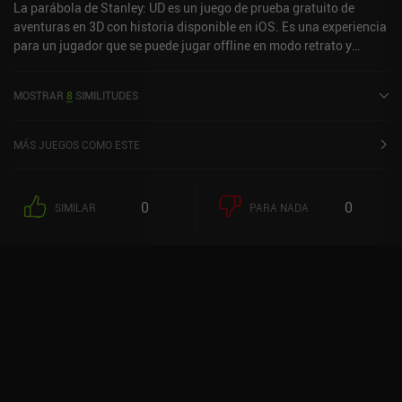
La parábola de Stanley: UD es un juego de prueba gratuito de
aventuras en 3D con historia disponible en iOS. Es una experiencia
para un jugador que se puede jugar offline en modo retrato y
paisaje. The Stanley Parable: UD se lanzó en octubre de 2024 y
tiene una valoración actual de 4,1 sobre 5,0 en iOS App Store.
MOSTRAR
8
SIMILITUDES
MÁS JUEGOS COMO ESTE
0
0
SIMILAR
PARA NADA