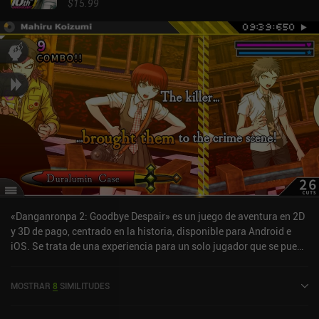
$15.99
«Danganronpa 2: Goodbye Despair» es un juego de aventura en 2D
y 3D de pago, centrado en la historia, disponible para Android e
iOS. Se trata de una experiencia para un solo jugador que se puede
disfrutar sin conexión en modo horizontal. Ha recibido 2
valoraciones de los usuarios de la comunidad MiniReview.
MOSTRAR
8
SIMILITUDES
Danganronpa 2: Goodbye Despair se lanzó en agosto de 2020 y
tiene una valoración actual de 3,8 sobre 5,0 en Google Play y de 4,5