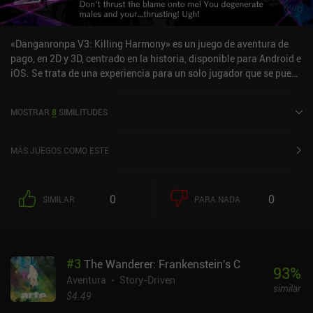
«Danganronpa V3: Killing Harmony» es un juego de aventura de
pago, en 2D y 3D, centrado en la historia, disponible para Android e
iOS. Se trata de una experiencia para un solo jugador que se puede
disfrutar sin conexión en modo horizontal. Danganronpa V3:
Killing Harmony salió a la venta en abril de 2022 y cuenta
MOSTRAR
8
SIMILITUDES
actualmente con una valoración de 3,7 sobre 5,0 en Google Play y
de 4,3 sobre 5,0 en la App Store de iOS.
MÁS JUEGOS COMO ESTE
0
0
SIMILAR
PARA NADA
#
3
The Wanderer: Frankenstein's C
93
%
Aventura
Story-Driven
similar
$4.49