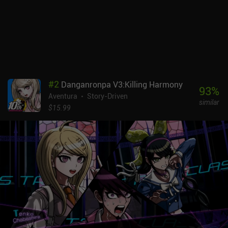
#
2
Danganronpa V3:Killing Harmony
93
%
Aventura
Story-Driven
similar
$15.99