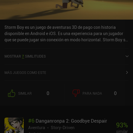
Storm Boy es un juego de aventuras 3D de pago con historia
disponible en Android e iOS. Es una experiencia para un jugador
que se puede jugar sin conexión en modo horizontal. Storm Boy se
lanzó en noviembre de 2018 y tiene una valoración actual de 4,2
sobre 5,0 en Google Play y de 2,9 sobre 5,0 en la App Store de iOS.
MOSTRAR
7
SIMILITUDES
MÁS JUEGOS COMO ESTE
0
0
SIMILAR
PARA NADA
#
6
Danganronpa 2: Goodbye Despair
93
%
Aventura
Story-Driven
similar