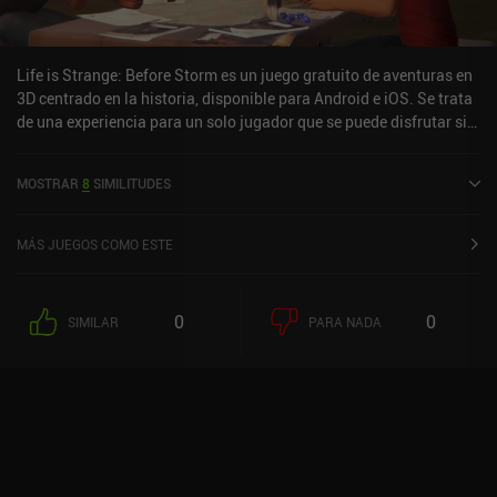
Life is Strange: Before Storm es un juego gratuito de aventuras en
3D centrado en la historia, disponible para Android e iOS. Se trata
de una experiencia para un solo jugador que se puede disfrutar sin
conexión en modo horizontal. Ha recibido 3 valoraciones de los
usuarios de la comunidad MiniReview. Life is Strange: Before
MOSTRAR
8
SIMILITUDES
Storm se lanzó en septiembre de 2018 y tiene actualmente una
puntuación de 3,6 sobre 5,0 en Google Play y de 3,5 sobre 5,0 en la
App Store de iOS.
MÁS JUEGOS COMO ESTE
0
0
SIMILAR
PARA NADA