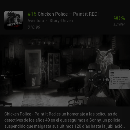
testigos son sorprendidos mintiendo, sus expresiones faciales
cambian para que parezca que acaban de recibir un puñetazo, lo
#
15
Chicken Police – Paint it RED!
que resulta divertidísimo. Y como novedad en la serie, ahora
90
%
incluso podemos desenmascarar mentiras basándonos en el
Aventura
Story-Driven
similar
lenguaje corporal usando el brazalete mágico de Apollo. Por
$10.99
desgracia, la solución a algunos de los puzles no tiene sentido
lógico, lo que nos obliga a golpear cosas al azar hasta que
acertamos.La historia es sin duda el principal atractivo del juego.
Es fácil de seguir, los personajes son divertidos y todo el juego es
tan relajante como leer un libro. Además, rezuma encanto y nunca
se toma demasiado en serio a sí mismo.Apollo Justice Ace
Attorney es un juego premium de 15,99 $. La versión para móviles
añade efectos visuales de alta definición que mejoran el original y,
aunque es un poco caro, es una recomendación fácil para los fans
de la serie. Los recién llegados, sin embargo, tal vez quieran jugar
a los tres primeros juegos antes de probar este.
Chicken Police - Paint It Red es un homenaje a las películas de
detectives de los años 40 en el que seguimos a Sonny, un policía
suspendido que malgasta sus últimos 120 días hasta la jubilación