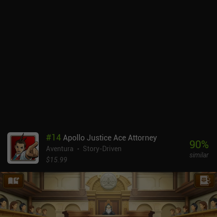
Debemos presionar estas respuestas para obtener más
información o presentar pruebas contradictorias para avanzar en
el caso. Por desgracia, esto es más fácil de decir que de hacer, ya
que el juego espera pruebas específicas en momentos concretos,
aunque no siempre parezcan obvias.Aunque cada capítulo trata de
un asesinato, el juego no se toma demasiado en serio a sí mismo,
lo que hace que la experiencia sea muy relajada y agradable.Los
gráficos son en su mayoría de dibujos animados en 2D, pero los
tres juegos están llenos de personajes divertidos que tienen cada
uno unas cuantas animaciones de movimiento, lo que añade
mucho encanto.El coste de Ace Attorney Trilogy de 22,99 $ en
Android y 24,99 $ en iOS puede parecer caro para un juego de
móvil, pero como contiene tres juegos completos -incluido un caso
#
14
Apollo Justice Ace Attorney
DLC en el primer juego- bien merece la pena el precio. Es una
90
%
Aventura
Story-Driven
historia lineal, pero divertida de principio a fin. Y su estilo de juego
similar
de novela visual lo convierte también en un gran primer juego para
$15.99
los "no jugones".