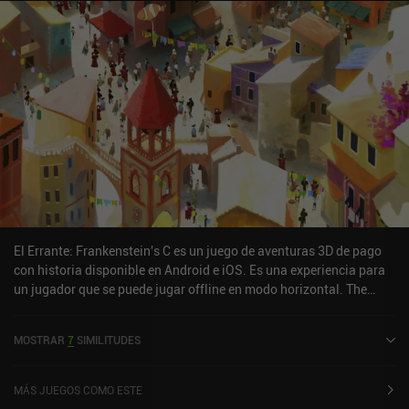
El Errante: Frankenstein's C es un juego de aventuras 3D de pago
con historia disponible en Android e iOS. Es una experiencia para
un jugador que se puede jugar offline en modo horizontal. The
Wanderer: Frankenstein's C se lanzó en agosto de 2020 y tiene una
valoración actual de 4,8 sobre 5,0 en Google Play y de 3,7 sobre 5,0
MOSTRAR
7
SIMILITUDES
en la App Store de iOS.
MÁS JUEGOS COMO ESTE