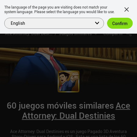
The language of the page you are visiting does not match your
system language. Please select the language you would like to use.
English
Confirm
Ace Attorney: Dual Destinies
Juegos similares
Compartir
60 juegos móviles similares
Ace
Attorney: Dual Destinies
Ace Attorney: Dual Destinies es un juego Pagado 3D Aventura
Story-Driven para Android y iOS. ¡Esta es una lista de los 60