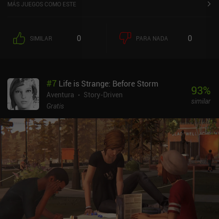
sobre 5,0 en la App Store de iOS.
MÁS JUEGOS COMO ESTE
0
0
SIMILAR
PARA NADA
#
7
Life is Strange: Before Storm
93
%
Aventura
Story-Driven
similar
Gratis