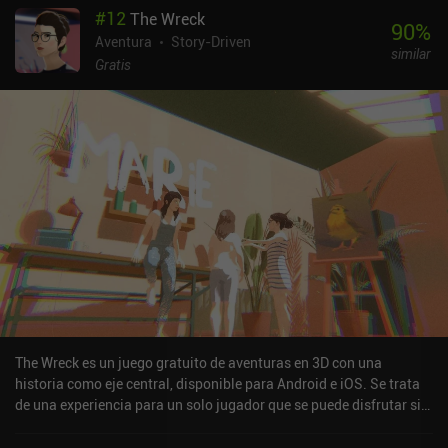
#
12
The Wreck
90
%
Aventura
Story-Driven
similar
Gratis
The Wreck es un juego gratuito de aventuras en 3D con una
historia como eje central, disponible para Android e iOS. Se trata
de una experiencia para un solo jugador que se puede disfrutar sin
conexión en modo horizontal. Ha recibido una valoración de un
usuario de la comunidad de MiniReview. The Wreck se lanzó en