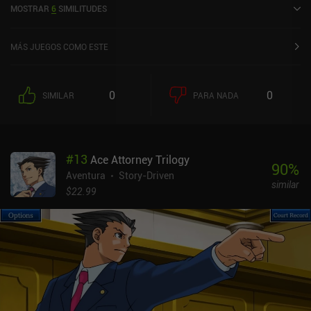
MOSTRAR
6
SIMILITUDES
octubre de 2023 y tiene actualmente una puntuación de 3,7 sobre
5,0 en Google Play y de 4,4 sobre 5,0 en la App Store de iOS.
MÁS JUEGOS COMO ESTE
0
0
SIMILAR
PARA NADA
#
13
Ace Attorney Trilogy
90
%
Aventura
Story-Driven
similar
$22.99