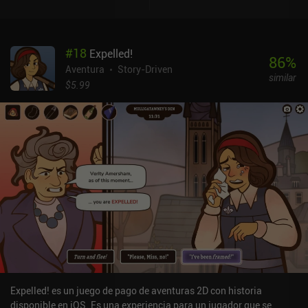
prestar mucha atención al terreno y a los puntos de referencia
clave para averiguar dónde estamos. Aunque a algunos les pueda
resultar frustrante, esto crea una experiencia bastante inmersiva
#
18
Expelled!
que sé que muchos otros sabrán apreciar. Los gráficos al estilo
86
%
clásico de la PS1 le dan al juego un aire verdaderamente
Aventura
Story-Driven
similar
nostálgico. Pero el mundo del juego también tiene una atmósfera
$5.99
extrañamente inquietante —y, a veces, inquietante— que se vuelve
cada vez más extrema cuanto más nos acercamos a descubrir la
verdad sobre la ciudad. Easy Delivery Co. es un juego premium
tanto para Android como para iOS, sin anuncios ni compras dentro
de la aplicación. Si buscas un juego de repartos relajado y
acogedor con un toque de misterio, no te lo puedes perder.
Expelled! es un juego de pago de aventuras 2D con historia
disponible en iOS. Es una experiencia para un jugador que se