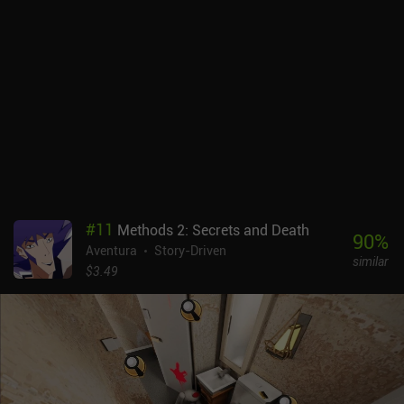
#
11
Methods 2: Secrets and Death
90
%
Aventura
Story-Driven
similar
$3.49