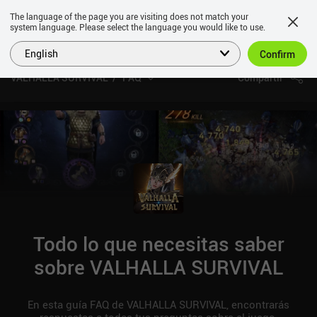
The language of the page you are visiting does not match your
system language. Please select the language you would like to use.
English
Confirm
VALHALLA SURVIVAL
FAQ
Compartir
Todo lo que necesitas saber
sobre VALHALLA SURVIVAL
En esta guía FAQ de VALHALLA SURVIVAL, encontrarás
respuestas a todas tus preguntas sobre el juego.