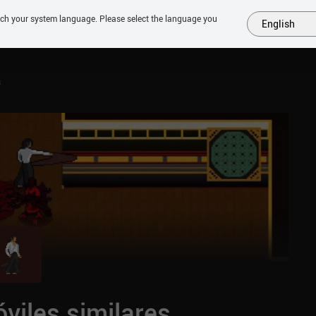
tch your system language. Please select the language you
English
MÁS
PRÓXIMOS
SIMILARES
COLECCIONES
TOP
s
viles similares