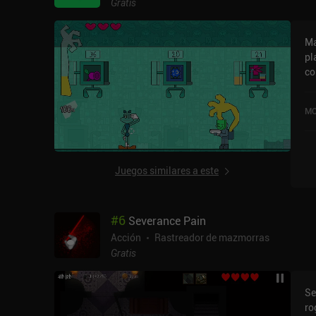
ba
Gratis
fá
si
Ma
pl
co
sist
fu
MO
lu
ac
final
de
Juegos similares a este
co
ti
co
#
6
Severance Pain
me
suficientes.
Acción
Rastreador de mazmorras
am
Gratis
pe
co
Se
Ap
ro
es