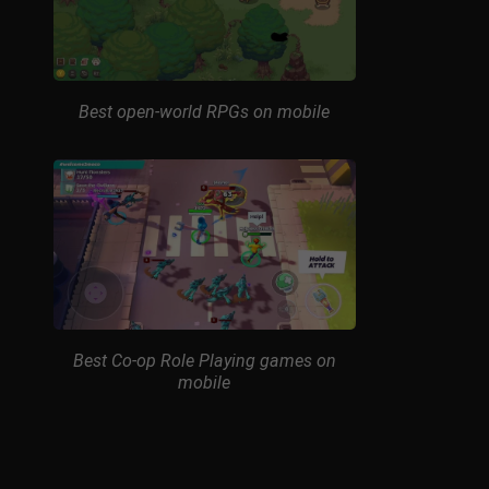
Best open-world RPGs on mobile
Best Co-op Role Playing games on
mobile