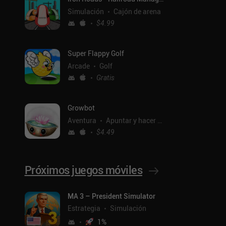
Simulación
Cajón de arena
$4.99
Super Flappy Golf
Arcade
Golf
Gratis
Growbot
Aventura
Apuntar y hacer clic
$4.49
Próximos juegos móviles
ntal
MA 3 – President Simulator
Estrategia
Simulación
1
%