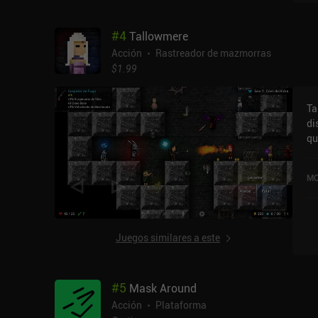
má
di
#
4
Tallowmere
rá
sh
Acción
Rastreador de mazmorras
si
$1.99
de
al
Ta
pe
di
qu
qu
ní
la
de
so
ti
MO
iO
se
es
ga
ca
Juegos similares a este
mo
qu
an
#
5
Mask Around
si
qu
Acción
Plataforma