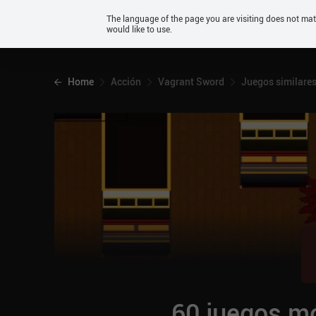
Android
The language of the page you are visiting does not ma
would like to use.
iOS
Home
Acción
Vagrant Sword
Juegos similare
60 juegos mó