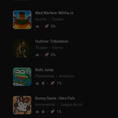
Mad Warfare: Militia.io
Acción
Tirador
0
%
Outliver: Tribulation
Tirador
Horror
0
%
Bufo Jump
Plataforma
Aventura
1
%
Bunny Game : Hero Pals
Incremental
Juegos de rol
1
%