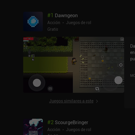
#
1
Dawngeon
Acción
Juegos de rol
Gratis
Da
en
pu
ju
iO
MO
Juegos similares a este
#
2
ScourgeBringer
Acción
Juegos de rol