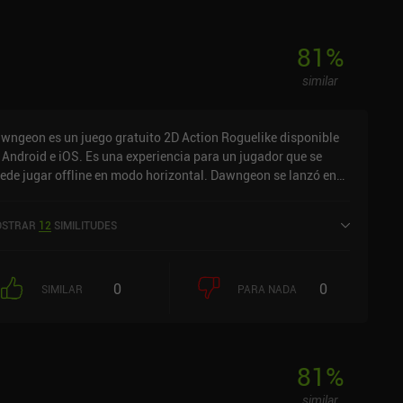
81
%
similar
wngeon es un juego gratuito 2D Action Roguelike disponible
 Android e iOS. Es una experiencia para un jugador que se
ede jugar offline en modo horizontal. Dawngeon se lanzó en
nio de 2023 y tiene una valoración actual de 4,6 sobre 5,0 en
S App Store.
STRAR
12
SIMILITUDES
0
0
SIMILAR
PARA NADA
81
%
similar