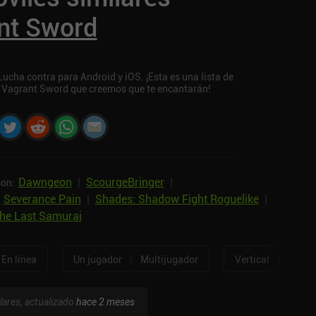
nt Sword
cha contra para Android y iOS. ¡Esta es una lista de
a Vagrant Sword que creemos que te encantarán!
Dawngeon
|
ScourgeBringer
|
son:
|
Severance Pain
|
Shades: Shadow Fight Roguelike
|
The Last Samurai
|
|
En línea
Un jugador
Multijugador
Vertical
Horizo
lares, actualizado
hace 2 meses