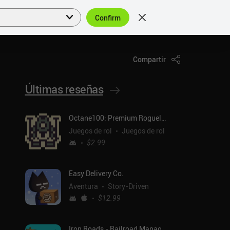
Confirm
Acceder
ES
Compartir
Últimas reseñas
Octane100: Premium Roguelike
Juegos de rol
Juegos de rol
$2.99
Easy Delivery Co.
Aventura
Story-Driven
$12.99
Iron Roads - Railroad Manager