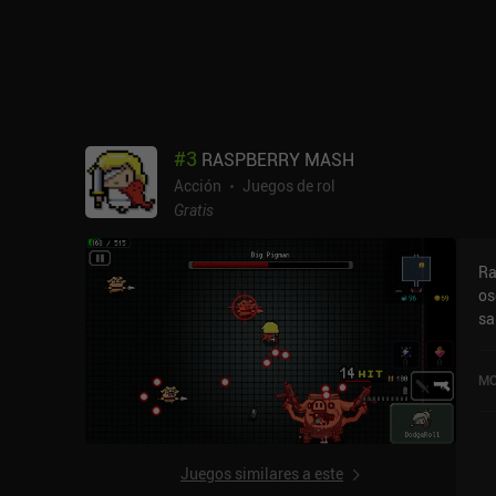
cu
ej
un
te
es
po
ta
#
3
RASPBERRY MASH
co
Acción
Juegos de rol
ga
Gratis
La
co
ju
Ra
de
os
sa
ma
co
MO
de
bo
au
mo
Juegos similares a este
ma