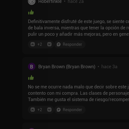
Hoberfinkle
•
hace 2a
Definitivamente disfruté de este juego, se siente 
de bala inversa, mientras que tener la opción de 
pulir un poco y añadir más mejoras, pero en gen
+
2
Responder
B
Bryan Brown (Bryan Brown)
•
hace 3a
No se me ocurre nada malo que decir sobre este 
contento con mi compra. Las clases de personajes son únicas y el juego es rápido y desafiante.
También me gusta el sistema de riesgo/recompen
contenedores de salud por objetos potentes o int
+
2
Responder
rellenarlo con otro menos potente.