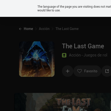
Android
The language of the page you are visiting does not ma
would like to use.
iOS
Home
Acción
The Last Game
The Last Game
Acción
Juegos de rol
Favorito