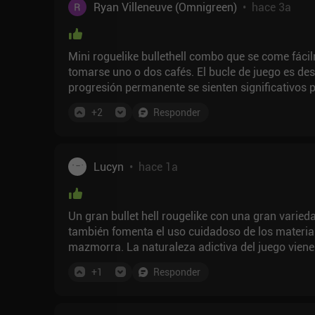
Ryan Villeneuve (Omnigreen)
•
hace 3a
Mini roguelike bullethell combo que se come fác
tomarse uno o dos cafés. El bucle de juego es des
progresión permanente se sienten significativos
necesita algo de habilidad y atención para progre
+
2
Responder
mientras cago.
Lucyn
•
hace 1a
Un gran bullet hell rougelike con una gran varied
también fomenta el uso cuidadoso de los material
mazmorra. La naturaleza adictiva del juego vien
jugabilidad a partir de objetos, habilidades, person
+
1
Responder