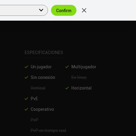
Confirm
Acceder
ES
ESPECIFICACIONES
Un jugador
Multijugador
Sin conexión
En línea
Vertical
Horizontal
PvE
Cooperativo
PvP
PvP en tiempo real