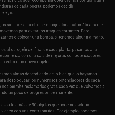
 se nos dice qué recompensa obtendremos por derrotar a
 detrás de cada puerta, podemos decidir
 elegir.
os similares, nuestro personaje ataca automáticamente
 movemos para evitar los ataques entrantes. Pero
zarnos o colocar una bomba, si tenemos alguna a mano.
s al duro jefe del final de cada planta, pasamos a la
re comienza con una sala de mejoras con potenciadores
da extra o un nuevo objeto.
amos almas dependiendo de lo bien que lo hayamos
ara desbloquear los numerosos potenciadores de cada
ue nos permite reclamarlos gratis cada vez que volvamos a
reando un poco de progresión permanente.
o, son los más de 90 objetos que podemos adquirir,
 vienen con una contrapartida. Por ejemplo, podemos