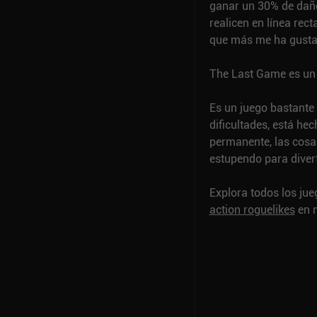
ganar un 30% de daño
realicen en línea rec
que más me ha gustad
The Last Game es un 
Es un juego bastante 
dificultades, está h
permanente, las cosas
estupendo para diver
Explora todos los ju
action roguelikes
en m