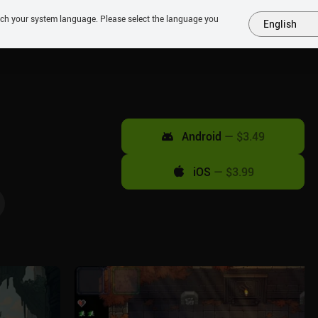
tch your system language. Please select the language you
English
MÁS
PRÓXIMOS
SIMILARES
COLECCIONES
TOP
Android
—
$3.49
iOS
—
$3.99