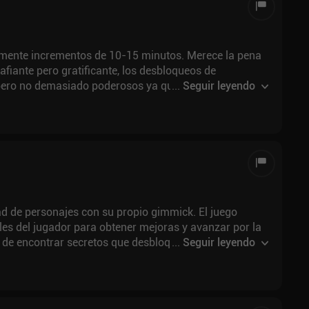
ilmente incrementos de 10-15 minutos. Merece la pena
afiante pero gratificante, los desbloqueos de
 pero no demasiado poderosos ya que todavía se
...
Seguir leyendo
sar realmente. En general 5/5 volvería a jugar
ad de personajes con su propio gimmick. El juego
es del jugador para obtener mejoras y avanzar por la
e de encontrar secretos que desbloquearán aún más
...
Seguir leyendo
ajes y jefes.