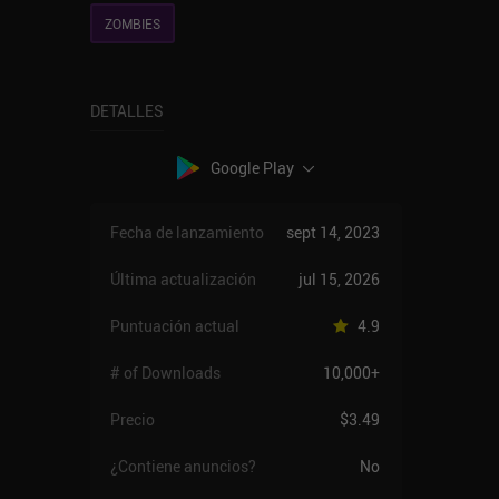
ZOMBIES
DETALLES
Google Play
Fecha de lanzamiento
sept 14, 2023
Última actualización
jul 15, 2026
Puntuación actual
4.9
# of Downloads
10,000+
Precio
$3.49
¿Contiene anuncios?
No