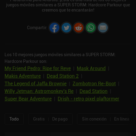
juegos móviles similares a SUPER STORM: Hardcore Parkour que
creemos que te encantarán!
Compartir
:
Los 10 mejores juegos móviles similares a SUPER STORM:
Hardcore Parkour son:
My Friend Pedro: Ripe for Reve
|
Mask Around
|
Makis Adventure
|
Dead Station 2
|
The Legend of Jaffa Brownie
|
Zombotron Re-Boot
|
Willy Jetman: Astromonkey's Re
|
Dead Station
|
Super Bear Adventure
|
Drish - retro pixel plaftormer
Todo
Gratis
|
De pago
Sin conexión
|
En línea