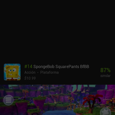
controles táctiles también son buenos, y jugar con un mando
sienta muy bien, aunque hay que señalar que parece que algunas
habilidades no están asignadas a ningún botón y, por tanto, hay
que pulsarlas.Bladed Fury es un juego premium de 4,99 $ sin
anuncios ni iAP. Es un gran ejemplo de juego de plataformas y
acción de desplazamiento lateral bien hecho, por lo que es una
recomendación fácil para cualquier fan del género a pesar de su
corta duración.
#
14
SpongeBob SquarePants BfBB
87
%
Acción
Plataforma
similar
$10.99