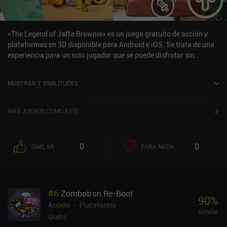
«The Legend of Jaffa Brownie» es un juego gratuito de acción y
plataformas en 3D disponible para Android e iOS. Se trata de una
experiencia para un solo jugador que se puede disfrutar sin
conexión en modo horizontal. Ha recibido 2 valoraciones de los
usuarios de la comunidad MiniReview. «The Legend of Jaffa
MOSTRAR
7
SIMILITUDES
Brownie» se lanzó en marzo de 2024 y tiene actualmente una
puntuación de 2,4 sobre 5,0 en Google Play y de 4,1 sobre 5,0 en la
App Store de iOS.
MÁS JUEGOS COMO ESTE
0
0
SIMILAR
PARA NADA
#
6
Zombotron Re-Boot
90
%
Acción
Plataforma
similar
Gratis