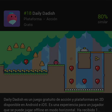
incluso personajes completamente nuevos para poder superar el
siguiente capítulo de niveles, que termina con una épica batalla
#
18
Daily Dadish
contra un jefe. La monetización es relativamente relajada,
80
%
centrándose en iAPs para comprar más oro del juego, lo que nos
Plataforma
Acción
similar
permite progresar más rápido, y a través de anuncios incentivados
Gratis
para doblar el oro que hemos ganado cuando morimos.
Daily Dadish es un juego gratuito de acción y plataformas en 2D
disponible en Android e iOS. Es una experiencia para un jugador
que se puede jugar offline en modo horizontal. Ha recibido 1