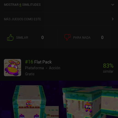
actual de 4,3 sobre 5,0 en Google Play y de 4,8 sobre 5,0 en la App
MOSTRAR
6
SIMILITUDES
Store de iOS.
MÁS JUEGOS COMO ESTE
0
0
SIMILAR
PARA NADA
#
16
Flat Pack
83
%
Plataforma
Acción
similar
Gratis