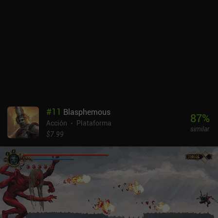
#
11
Blasphemous
87
%
Acción
Plataforma
similar
$7.99