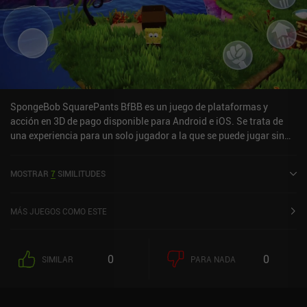
SpongeBob SquarePants BfBB es un juego de plataformas y
acción en 3D de pago disponible para Android e iOS. Se trata de
una experiencia para un solo jugador a la que se puede jugar sin
conexión en modo horizontal. Ha recibido 2 valoraciones de los
usuarios de la comunidad MiniReview. SpongeBob SquarePants
MOSTRAR
7
SIMILITUDES
BfBB se lanzó en enero de 2021 y tiene actualmente una
puntuación de 4,1 sobre 5,0 en Google Play y de 4,4 sobre 5,0 en la
App Store de iOS.
MÁS JUEGOS COMO ESTE
0
0
SIMILAR
PARA NADA