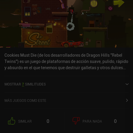
Cookies Must Die (de los desarrolladores de Dragon Hills "Rebel
Twins") es un juego de plataformas de acción suave, pulido, rápido
y absurdo en el que tenemos que destruir galletas y otros dulces
aplastando nuestro cuerpo contra ellos o eliminándolos con
nuestras armas. Controlamos a nuestro héroe utilizando
MOSTRAR
7
SIMILITUDES
únicamente una impresionante mecánica de deslizar y soltar
similar a la que encontramos en ReversEstory, lo que significa que
entramos en un modo a cámara lenta cada vez que tocamos y
MÁS JUEGOS COMO ESTE
deslizamos por la pantalla, dándonos la oportunidad de calcular
una trayectoria que evitará las balas enemigas y destruirá a
nuestros oponentes cuando soltemos el dedo para lanzar a
0
0
SIMILAR
PARA NADA
nuestro personaje por los aires. Entre nivel y nivel, gastamos oro
del juego en mejorar a nuestro personaje, comprar nuevas armas o