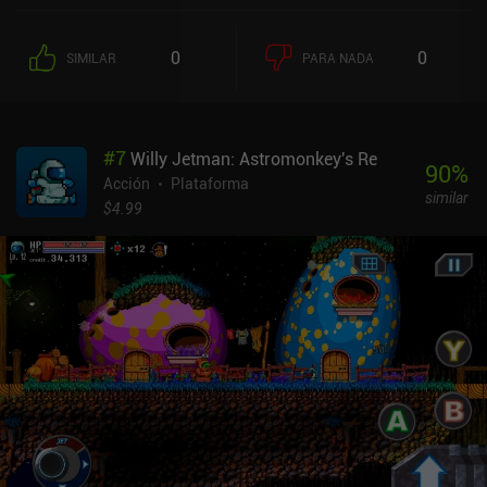
diez enemigos a la vez. Esto le da al juego mucha rejugabilidad, ya
que es casi imposible conseguirlos todos en el primer intento. Los
0
0
SIMILAR
PARA NADA
sencillos controles nos permiten correr, saltar, apuntar y disparar.
Pero como el autoapuntado está activado por defecto, el juego es
cómodo de jugar con controles táctiles, e incluso hay
compatibilidad con mandos Bluetooth. El juego tampoco es
#
7
Willy Jetman: Astromonkey's Re
superduro, ya que podemos revivir casi exactamente donde
90
%
morimos. A medida que avanzamos, encontramos y mejoramos
Acción
Plataforma
similar
nuevas armas, de las que podemos equipar tres a la vez. La
$4.99
munición de cada arma es limitada, así que tenemos que
conservarla con cuidado. Pero encontramos más a medida que
avanzamos, y podemos comprar armas y munición adicionales en
las tiendas que aparecen a lo largo del juego. Zombotron es
increíblemente atmosférico, y especialmente la iluminación y los
efectos tienen un aspecto fantástico. Además, cada nivel continúa
directamente en el siguiente, lo que hace que parezca un mundo
abierto coherente. El juego cuenta con un único capítulo de 11
niveles que termina con un combate contra un jefe, pero hay dos
capítulos adicionales en desarrollo. Zombotron Re-Boot se
monetiza mediante anuncios después de cada nivel, sin iAP para
eliminarlos. No hay duda de que es el mejor juego de plataformas