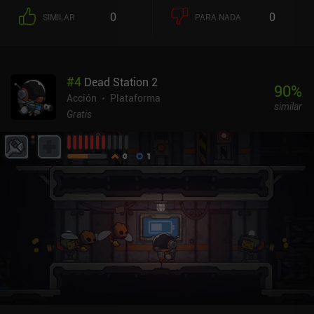
consiste en enfrentarse a los intrincados segmentos de
0
0
SIMILAR
PARA NADA
plataformas. Con sólo un par de ataques y una tirada para
esquivar, el sistema de combate no es nada innovador. Pero
disfruté con las secciones submarinas, en las que nuestro
protagonista -que en realidad es un demonio tiburón- se convierte
#
4
Dead Station 2
en una pesadilla nadadora que aplasta todo lo que se interpone en
90
%
su camino con el poder de sus poderosas mandíbulas. Lo que más
Acción
Plataforma
similar
me gusta del juego es su faceta de exploración. Empezamos una
Gratis
misión en una parte del mundo, viajamos a otra para resolverla y
luego nos recompensan con una nueva habilidad u objeto que nos
ayuda a acceder a nuevos lugares en otras partes del mapa. La
naturaleza de mundo abierto nos da total libertad para superar los
retos en el orden que prefiramos, y la abundancia de minijuegos
mantiene la diversidad del juego. Aunque suena un poco a juego
"metroidvania", por desgracia no encaja del todo en la definición
del género. El mayor problema es la falta de compatibilidad con
mandos. Aunque los controles táctiles son rápidos y sensibles, no
poder personalizar la colocación de los botones causó varias
muertes inesperadas y frustrantes. Makis Adventure es un juego
premium de 2,99 $ sin anuncios ni iAP. Es cierto que el juego tiene
algunos problemas técnicos, parece un poco simplista y es mucho