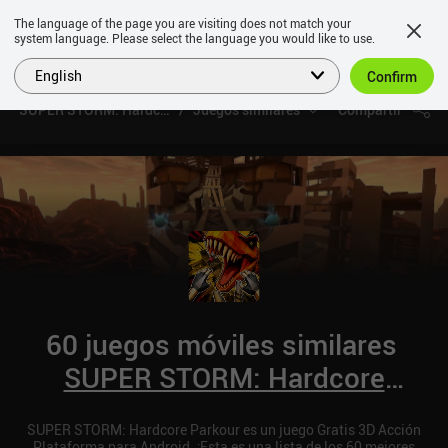
The language of the page you are visiting does not match your
system language. Please select the language you would like to use.
English
Confirm
SUPER STORM: Hardcore Parkour
Juegos similares
Compartir
60 juegos móviles similares
SUPER STORM: Hardcore
Parkour
SUPER STORM: Hardcore Parkour es un juego Gratis 3D Acción
Plataforma para Android. ¡Esta es una lista de los 60 mejores