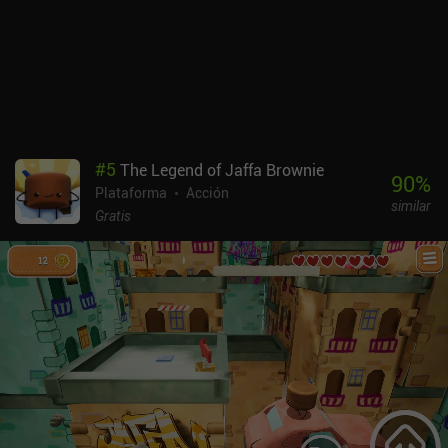
que el juego resulte bastante repetitivo hacia el final. Dead Station
se monetiza mostrando anuncios ocasionales entre niveles, pero
aparecen tan pocas veces que tienen un impacto casi nulo en la
experiencia de juego en general. Si te gustan los juegos de acción
en 2D bien hechos, no dejes de probarlo.
#
5
The Legend of Jaffa Brownie
90
%
Plataforma
Acción
similar
Gratis