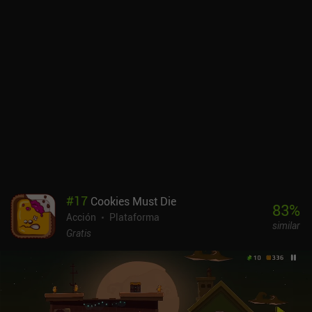
sensación única que encaja con la jugabilidad.El juego es
bastante hardcore, y un solo error letal puede obligarnos a
empezar el nivel de nuevo. Sin embargo, según mi experiencia, la
mayoría de los niveles se pueden completar en relativamente
pocos intentos.Flat Pack se monetiza a través de anuncios
ocasionales que se muestran entre los niveles, y un iAP de 3,99 $
para eliminar estos anuncios. El juego es una recomendación fácil
para cualquiera que esté harto de la fórmula estándar de los
juegos de plataformas de acción.
#
17
Cookies Must Die
83
%
Acción
Plataforma
similar
Gratis