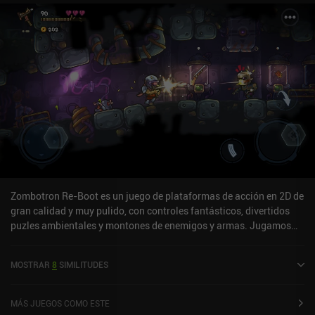
Zombotron Re-Boot es un juego de plataformas de acción en 2D de
gran calidad y muy pulido, con controles fantásticos, divertidos
puzles ambientales y montones de enemigos y armas. Jugamos
como un mercenario freelance que se abre camino a través de las
peligrosas mazmorras de un planeta desconocido destruyendo
MOSTRAR
8
SIMILITUDES
enemigos, descubriendo zonas secretas y mucho más. Aunque el
objetivo principal es simplemente sobrevivir, cada nivel presenta
objetivos opcionales que se centran en el tiempo de finalización, el
MÁS JUEGOS COMO ESTE
recuento de muertes y misiones especiales como hacer explotar a