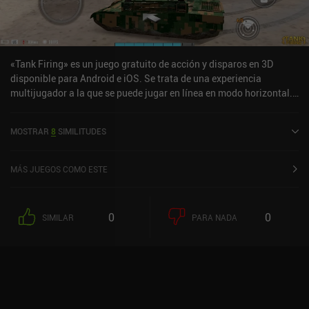
«Tank Firing» es un juego gratuito de acción y disparos en 3D
disponible para Android e iOS. Se trata de una experiencia
multijugador a la que se puede jugar en línea en modo horizontal.
Tank Firing se lanzó en abril de 2021 y cuenta actualmente con
una valoración de 3,4 sobre 5,0 en Google Play y de 4,6 sobre 5,0 en
MOSTRAR
8
SIMILITUDES
la App Store de iOS.
MÁS JUEGOS COMO ESTE
0
0
SIMILAR
PARA NADA