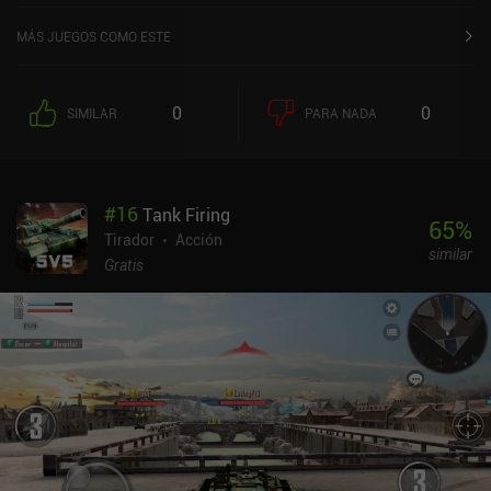
sobre 5,0 en iOS App Store.
MÁS JUEGOS COMO ESTE
0
0
SIMILAR
PARA NADA
#
16
Tank Firing
65
%
Tirador
Acción
similar
Gratis