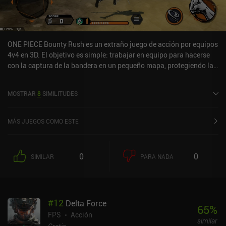
ONE PIECE Bounty Rush es un extraño juego de acción por equipos
4v4 en 3D. El objetivo es simple: trabajar en equipo para hacerse
con la captura de la bandera en un pequeño mapa, protegiendo la
mayoría de ellas durante 3 minutos para ganar. A pesar de haber
sido desarrollado por BANDAI NAMCO, la jugabilidad es lenta, los
MOSTRAR
8
SIMILITUDES
controles mediocres y el consumo de batería insoportable. Las
pequeñas escenas que se reproducen cuando usamos las
habilidades de nuestro personaje durante los combates online en
MÁS JUEGOS COMO ESTE
tiempo real hacen que sea casi imposible acertar con los ataques,
y un sistema de desbloqueo gacha hace que el juego se pague para
ganar.ONE PIECE puede que sea un manga y anime popular, pero
0
0
SIMILAR
PARA NADA
¿en qué estaba pensando BANDAI cuando lanzó este juego...?
¡Estás avisado!
#
12
Delta Force
65
%
FPS
Acción
similar