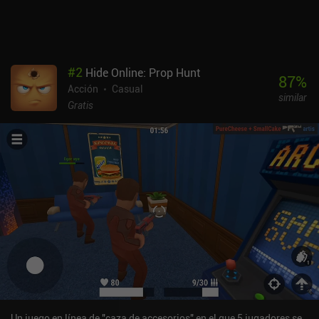
hacerlas evolucionar y que aprendan nuevas habilidades. Aunque
estamos limitados en el número de cofres diarios, en Squad
Busters no hay sistema de energía, así que siempre podemos
seguir jugando sin recompensas. Hay una opción para jugar con
amigos, pero aún no hay modo cooperativo. Aun así, me divertí
#
2
Hide Online: Prop Hunt
mucho derrotando a todos los demás jugadores con mi mujer para
87
%
Acción
Casual
acabar en el primer y segundo puesto. Squad Busters se monetiza
similar
mediante iAPs que nos permiten desbloquear nuevas unidades y
Gratis
duplicados más rápido, o acceder a más cofres por día. Esto
proporciona una ventaja de pagar para progresar más rápido, pero
hasta ahora, he tenido una gran experiencia como jugador libre.
Creo que funciona bien como juego de acción multijugador casual.
Un juego en línea de "caza de accesorios" en el que 5 jugadores se