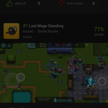
los elementos MOBA. En primer lugar, podemos usar ataques
0
0
SIMILAR
PARA NADA
estándar y habilidades especiales para matar a los oponentes y
robarles sus coronas. Y en segundo lugar, el oro que recogemos
nos permite mejorar nuestro equipo, mientras que matar
monstruos nos permite mejorar nuestras habilidades,
#
7
Last Mage Standing
exactamente igual que en los MOBA. El juego cuenta con tres
71
%
modos de juego principales y partidas privadas contra amigos.
Acción
Battle Royale
similar
Cada partida dura entre 2 y 10 minutos, lo que es perfecto para
Gratis
móviles. Ganar partidas nos recompensa con llaves y cajas que
incluyen equipo nuevo. Las llaves sirven para subir de nivel a
nuestros héroes o para comprar nuevos héroes con habilidades
distintas. También podemos personalizar a cada héroe
equipándolo con cuatro piezas de equipo para crear diferentes
builds. La meta progresión se consigue a través de torneos
semanales y una clasificación general de jugadores. Me gustó la
jugabilidad, pero al juego le falta pulido y más jugadores, lo cual
es comprensible ya que aún es un juego indie nuevo. El lado
positivo es que es compatible con mandos externos y los controles
táctiles son buenos. Spelltroum se monetiza mediante algunos
anuncios incentivados e iAPs para skins cosméticos y llaves. Esto
permite a los jugadores de pago desbloquear héroes más rápido,
pero el matchmaking sigue siendo justo en general. El juego