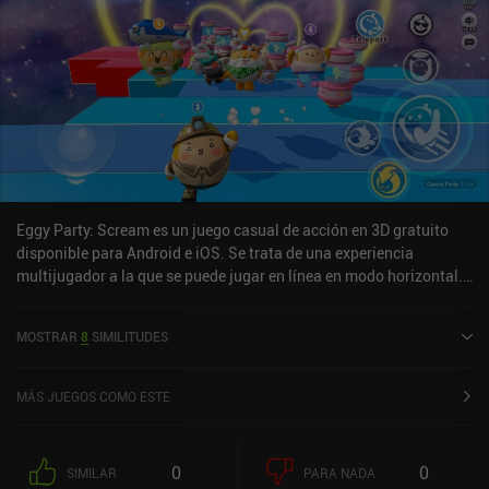
Eggy Party: Scream es un juego casual de acción en 3D gratuito
disponible para Android e iOS. Se trata de una experiencia
multijugador a la que se puede jugar en línea en modo horizontal.
Ha recibido 5 valoraciones de los usuarios de la comunidad
MiniReview. Eggy Party: Scream se lanzó en febrero de 2024 y
MOSTRAR
8
SIMILITUDES
tiene actualmente una puntuación de 4 sobre 5,0 en Google Play y
de 4,1 sobre 5,0 en la App Store de iOS.
MÁS JUEGOS COMO ESTE
0
0
SIMILAR
PARA NADA