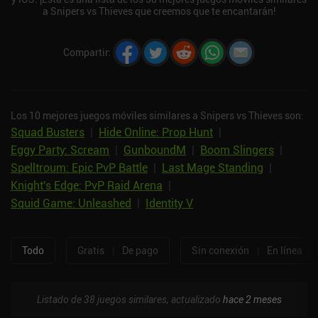
a Snipers vs Thieves que creemos que te encantarán!
Compartir
:
Los 10 mejores juegos móviles similares a Snipers vs Thieves son:
Squad Busters
|
Hide Online: Prop Hunt
|
Eggy Party: Scream
|
GunboundM
|
Boom Slingers
|
Spelltroum: Epic PvP Battle
|
Last Mage Standing
|
Knight's Edge: PvP Raid Arena
|
Squid Game: Unleashed
|
Identity V
Todo
Gratis
|
De pago
Sin conexión
|
En línea
Listado de 38 juegos similares, actualizado
hace 2 meses