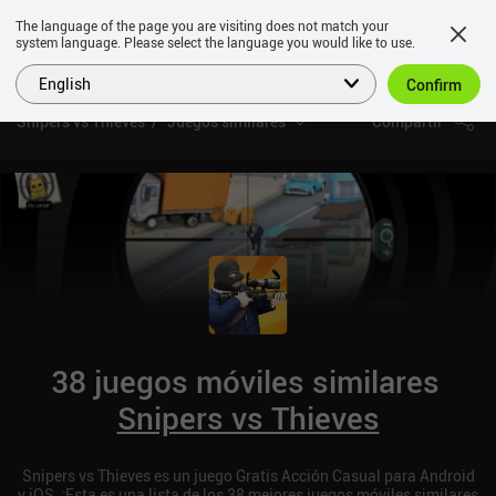
The language of the page you are visiting does not match your
system language. Please select the language you would like to use.
English
Confirm
Snipers vs Thieves
Juegos similares
Compartir
38 juegos móviles similares
Snipers vs Thieves
Snipers vs Thieves es un juego Gratis Acción Casual para Android
y iOS. ¡Esta es una lista de los 38 mejores juegos móviles similares