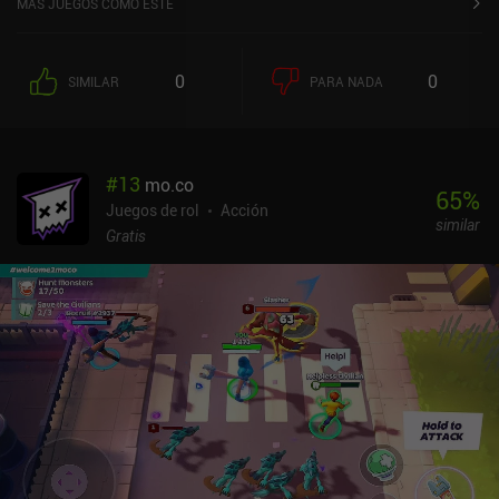
MÁS JUEGOS COMO ESTE
que elegir un papel entre asalto, ingeniero, apoyo y
reconocimiento, y luego seleccionar un operador dentro de ese
papel. Cada rol y operador viene con habilidades tácticas
0
0
SIMILAR
PARA NADA
específicas, como poder desplegar una cortina de humo, revivir a
los miembros del equipo o disparar una flecha de detección que
muestre a los enemigos cercanos. Esto hace que el trabajo en
equipo sea importante, especialmente dentro de cada escuadrón
#
13
mo.co
de 4 jugadores en el que se divide nuestro equipo. A estos
65
%
elementos tácticos se añade el hecho de que ganamos puntos a lo
Juegos de rol
Acción
similar
largo de cada partida, que podemos utilizar para solicitar apoyo
Gratis
aéreo o incluso para hacer aparecer vehículos como tanques. Cada
arma puede personalizarse al máximo con un montón de
accesorios que desbloqueamos cuanto más la usamos. Pero
además, cada accesorio puede calibrarse para, por ejemplo,
aumentar su estabilidad de disparo a costa de la velocidad de
movimiento del ADS. Los gráficos y controles optimizados son
geniales, con ajustes detallados para personalizarlo todo. Pero no
hay soporte para mandos. En ambos juegos, los mejores jugadores
pueden conseguir objetos especiales que sirven para obtener
cosméticos aleatorios, mientras que se pueden comprar más por
dinero real. Delta Force se monetiza mediante iAPs y un pase de