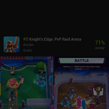
Afortunadamente, todo se desbloquea con el tiempo. Al igual que
en Brawl Stars, jugar una partida también cuesta llaves, y una vez
que nos quedamos sin ellas, no podemos progresar hasta que se
vuelvan a rellenar, pero siempre podemos seguir jugando por
diversión.Last Mage Standing se monetiza a través de iAP y
anuncios incentivados para obtener recompensas extra, lo que
significa que no es una gran experiencia competitiva, pero
#
8
Knight's Edge: PvP Raid Arena
tampoco creo que intente serlo. El juego promete y es único, así
71
%
Acción
que si se pule lo suficiente, puede que algún día se convierta en
similar
uno de los mejores juegos multijugador casuales.
Gratis