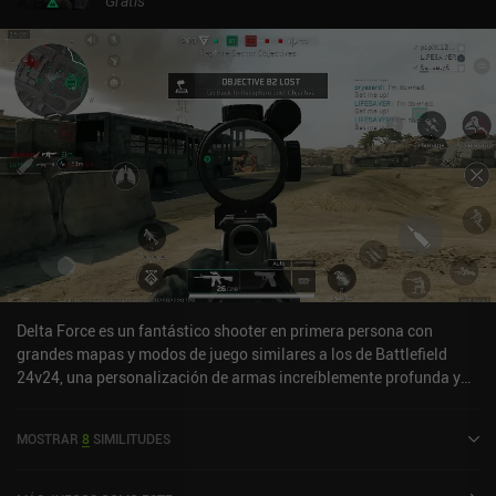
Gratis
Delta Force es un fantástico shooter en primera persona con
grandes mapas y modos de juego similares a los de Battlefield
24v24, una personalización de armas increíblemente profunda y
sin necesidad de pagar para ganar. Pero Delta Force consta en
realidad de dos juegos casi totalmente separados: uno de "guerra"
MOSTRAR
8
SIMILITUDES
24v24 con tanques y otros vehículos, y otro de "operaciones" de
extracción como Arena Breakout. Para mí, el primero es sin duda el
más divertido. Como en Battlefield, en el juego de guerra tenemos