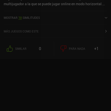
multijugador a la que se puede jugar online en modo horizontal.
GunboundM se lanzó en junio de 2017 y tiene una valoración
actual de 4,1 sobre 5,0 en Google Play y de 4,4 sobre 5,0 en la App
MOSTRAR
10
SIMILITUDES
Store de iOS.
MÁS JUEGOS COMO ESTE
0
+1
SIMILAR
PARA NADA