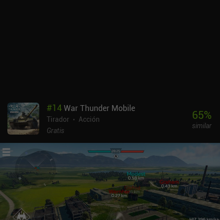
de equipo aleatoria. Encontrarlos es la principal forma de hacerse
más fuerte. Este tipo de simplificación se puede encontrar en todo
el juego, lo que contribuye a su atractivo general, pero puede
frustrar a los fans más acérrimos de los RPG. El mayor
inconveniente es que la progresión acaba siendo bastante pesada
y que no hay estadísticas específicas para las armas y el equipo.
Los controles táctiles son excelentes, pero no hay compatibilidad
con mandos. mo.co se monetiza a través de iAPs para una moneda
premium y un pase de batalla de pago que se utiliza para obtener
cosméticos que no afectan a la jugabilidad, lo que hace que la
#
14
War Thunder Mobile
monetización sea totalmente justa. Sin embargo, la probabilidad
65
%
Tirador
Acción
de conseguir el cosmético de pago que deseas es baja, por lo que
similar
sugiero no gastar en el juego. Es una recomendación fácil para los
Gratis
fans de los RPG cooperativos brillantes y un juego al que me veo
jugando durante mucho tiempo si Supercell no estropea la
monetización. Nota: en el momento de escribir este análisis, el
juego aún requiere invitación de un amigo, pero se espera que eso
cambie pronto.