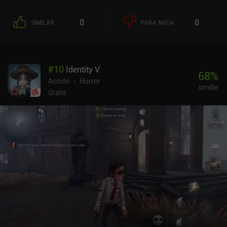
y los frecuentes retrasos del servidor a menudo nos hacen
atravesar obstáculos o ser lanzados de forma impredecible,
0
0
SIMILAR
PARA NADA
convirtiendo el desafío en una prueba de paciencia más que de
habilidad. Para progresar, debemos competir en una mezcla de
falsos desafíos por equipos y carreras individuales en las que la
cooperación es más un truco que una necesidad. Las rondas por
#
10
Identity V
equipos nos agrupan con jugadores aleatorios, pero la falta de
68
%
herramientas de colaboración significativas hace que ganar se
Acción
Horror
similar
parezca más a la suerte que al trabajo en equipo. Los movimientos
Gratis
tampoco responden, y las físicas poco precisas provocan
frecuentes eliminaciones accidentales. Así que todos los intentos
de crear tensión con eliminaciones de última hora se ven
socavados por las incoherencias del juego. Entre una partida y
otra, podemos desbloquear cosméticos y emotes a cambio de
dinero ganado exclusivamente con el juego. Aunque es digno de
elogio que no se pueda comprar esta moneda mediante iAPs, la
selección de objetos es bastante poco inspirada. El fluido estilo
artístico inspirado en PS1 parece inacabado en lugar de
deliberadamente retro, y los repetitivos bucles musicales y las
decepcionantes pistas de audio contribuyen poco a crear
atmósfera o tensión. Juego de calamares: Unleashed no consigue