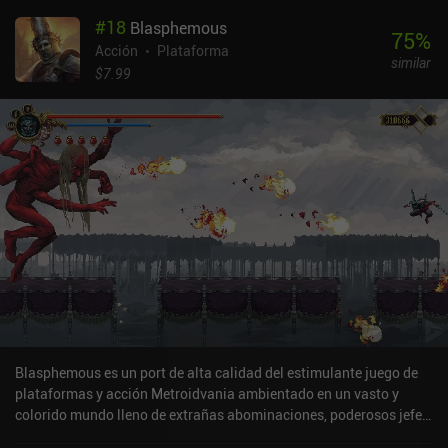
al principio me limitaba a pulsar el botón de ataque, pronto
#
18
Blasphemous
aprendí que sincronizar perfectamente patrones de ataque
75
%
específicos nos permite desencadenar combos. También me gustó
Acción
Plataforma
similar
que nuestros ataques pudieran interrumpir las animaciones de
$7.99
ataque del enemigo. Después de cada jefe, entramos en una nueva
mazmorra con un bioma, unos enemigos y un paisaje sonoro
únicos. Esto ayuda a mantener las cosas interesantes, al menos
las primeras veces que juegas en estas nuevas zonas. Entre
partida y partida, podemos comprar varias mejoras permanentes y
equipar y fusionar runas con distintas ventajas. Hay varios niveles
de dificultad, e incluso la opción de saltarse los tres primeros pisos
para avanzar más rápido, lo cual es una gran comodidad que ojalá
implementaran más juegos. Los controles táctiles son decentes,
pero esquivar y bloquear es difícil sin un mando Bluetooth. Las
carreras pueden durar fácilmente más de una hora, lo que puede
no gustar a algunos, pero puedes parar y volver más tarde en
cualquier momento. Shadow of the Depth se monetiza mediante
iAPs para conseguir cuatro héroes extra y adquirir al instante más
Blasphemous es un port de alta calidad del estimulante juego de
runas, que también podemos ganar mediante anuncios
plataformas y acción Metroidvania ambientado en un vasto y
incentivados o jugando. [Continúa con los 30 mejores juegos de
colorido mundo lleno de extrañas abominaciones, poderosos jefes
Dungeon Crawler para móvil]
únicos, una rica y compleja historia y mortales carreras de