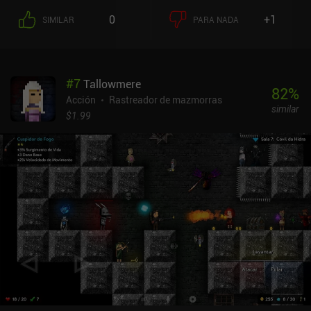
vivientes y a castigadores jefes en un adictivo ciclo de intensos
0
+1
SIMILAR
PARA NADA
combates mientras nos hacemos cada vez más poderosos. Hasta
que, por desgracia, lo más probable es que muramos. Sí, es un
roguelite. Así que volvemos al principio. Lo bueno es que podemos
mejorar permanentemente a nuestro personaje como queramos
#
7
Tallowmere
mediante puntos de talento, así que podemos volver a acuchillar a
82
%
nuestros enemigos y descubrir nuevas historias que revelan la
Acción
Rastreador de mazmorras
similar
verdad que se esconde tras la historia. Los combates son fluidos,
$1.99
divertidos, llamativos y muy personalizables. Aunque su dificultad
puede disuadir a algunos jugadores, la gran variedad de espadas,
habilidades y reliquias únicas hacen que cada combate resulte
fresco y emocionante. Incluso los controles son totalmente
personalizables, no sólo permitiéndonos colocar los botones
donde queramos, sino también enlazarlos para poder correr,
atacar y usar nuestras espadas voladoras a la vez si lo deseamos,
transformándonos en un Dios de la muerte sin remordimientos. Mi
única queja real es que el texto es a veces prácticamente ilegible, y
en una pantalla de móvil algunos símbolos pueden ser difíciles de
distinguir. Aparte de eso, el arte, la atmósfera y la música te
sumergen en una experiencia épica. Warm Snow es un juego
premium de 7,99 $ sin iAP. Es una recomendación fácil para los