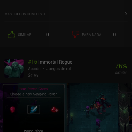
MÁS JUEGOS COMO ESTE
0
0
SIMILAR
PARA NADA
#
16
Immortal Rogue
76
%
Acción
Juegos de rol
similar
$4.99