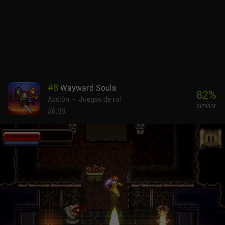
#
8
Wayward Souls
82
%
Acción
Juegos de rol
similar
$6.99