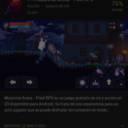
76
%
Acción
Juegos de rol
similar
Gratis
Moonrise Arena - Pixel RPG es un juego gratuito de rol y acción en
2D disponible para Android. Se trata de una experiencia para un
solo jugador que se puede disfrutar sin conexión en modo
horizontal. Moonrise Arena - Pixel RPG se lanzó en enero de 2019 y
cuenta actualmente con una valoración de 4,3 sobre 5,0 en Google
MOSTRAR
13
SIMILITUDES
Play.