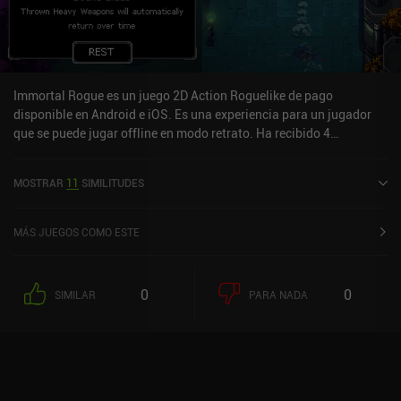
Immortal Rogue es un juego 2D Action Roguelike de pago
disponible en Android e iOS. Es una experiencia para un jugador
que se puede jugar offline en modo retrato. Ha recibido 4
valoraciones de usuarios de la comunidad MiniReview. Immortal
Rogue se lanzó en marzo de 2019 y tiene una valoración actual de
MOSTRAR
11
SIMILITUDES
4 sobre 5,0 en Google Play y de 4,2 sobre 5,0 en iOS App Store.
MÁS JUEGOS COMO ESTE
0
0
SIMILAR
PARA NADA