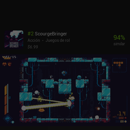
función de apuntar automáticamente no es útil cuando se usa el
mando, y me he visto obligado a tocar la pantalla para algunas
cosas menores pero necesarias. Dungreed es un juego premium de
4,99 $ sin anuncios ni iAP, lo que lo convierte en una opción
fantástica. No te puedes equivocar con este juego, ya que la
#
2
ScourgeBringer
jugabilidad es muy divertida, los gráficos pixelados son geniales y
94
%
Acción
Juegos de rol
la música es increíble.
similar
$6.99