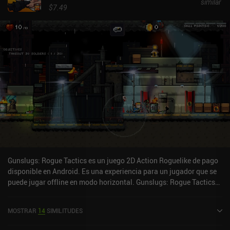
similar
y esperar lo mejor. Esto, unido a las animaciones de las
$7.49
habilidades del juego y a los efectos que se producen cuando nos
golpean, hace que el combate resulte estupendo. Cuando morimos,
volvemos a nuestro campamento, donde podemos subir de nivel a
nuestro personaje, equiparnos con nuevo equipo, desbloquear
nuevas habilidades y mejorar nuestras estadísticas. Toda esta
progresión es permanente, lo que nos permite llegar más lejos en
la siguiente partida. Endless Wander se monetiza mediante
anuncios incentivados para obtener recompensas extra, e iAPs
para dos clases de personaje adicionales, un pase de batalla,
moneda premium y un pack mensual que elimina los anuncios
durante 30 días. Estas compras te permiten progresar más rápido,
pero no parecen necesarias en absoluto. Por desgracia, los dos
personajes adicionales son bastante caros, 6,99 $ cada uno.
Gunslugs: Rogue Tactics es un juego 2D Action Roguelike de pago
disponible en Android. Es una experiencia para un jugador que se
puede jugar offline en modo horizontal. Gunslugs: Rogue Tactics
se lanzó en julio de 2019 y tiene una valoración actual de 4,5 sobre
5,0 en Google Play.
MOSTRAR
14
SIMILITUDES