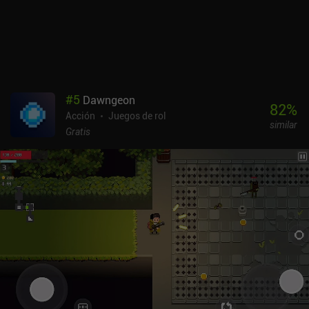
entre las cámaras también resultan familiares, ya que ofrecen
diferentes rutas y tipos de enemigos antes del enfrentamiento
final. Aunque los combates son nítidos y recomiendo
encarecidamente jugar con un mando externo, la navegación por
los menús no está del todo adaptada a los mandos, a pesar de que
el juego es una adaptación de PC. Además, el arte, la música y el
doblaje no son precisamente los puntos fuertes del juego. De
#
5
Dawngeon
hecho, acabé silenciando la banda sonora y los diálogos sin
82
%
Acción
Juegos de rol
perderme gran cosa. Dandy Ace es un juego premium de 9,99 $ que
similar
también es gratuito a través de Google Play Pass. El juego es
Gratis
mucho más divertido de lo que esperaba, y su sistema de combos
de cartas por sí solo lo convierte en una recomendación fácil para
los fans de los roguelike de acción.