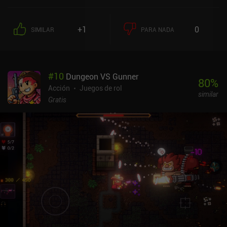
Controlamos a nuestro personaje mediante un joystick virtual y los
botones de ataque, habilidad, carrera y salto, que utilizamos para
recorrer con fluidez los mapas en 2D y acabar con todo lo que se
+1
0
SIMILAR
PARA NADA
cruza en nuestro camino. Pero donde el juego realmente empieza a
brillar es cuando obtenemos mejoras que nos permiten combinar
nuestras opciones de movimiento en varios ataques y encadenar
largos combos. Como en otros roguelikes, avanzamos a través de
#
10
Dungeon VS Gunner
una serie de encuentros de combate que nos llevan hasta un jefe.
80
%
Estos encuentros mejoran gradualmente a nuestro personaje con
Acción
Juegos de rol
similar
nuevos movimientos o mejoras generales que añaden
Gratis
modificadores de ataque. Y aunque los niveles son un poco
aburridos, el combate y las peleas contra los jefes lo compensan.
Pero quizá lo mejor de todo es que el juego también cuenta con
multijugador cooperativo local. BlazBlue Entropy Effect se
monetiza mediante iAPs para desbloquear personajes adicionales
usando "Analizadores", el primero de los cuales cuesta 0,99 $, tras
lo cual el precio aumenta a 1,99 $ o un pack de seis por 9,95 $.
Aunque la mayoría de los personajes cuestan un Analizador, un
par cuestan dos. Creo que el precio es justo, ya que desbloquear a
todos los personajes cuesta más o menos lo mismo que la versión
de PC. Ten en cuenta que la historia no se puede completar sin
tener dos personajes, así que básicamente es un juego premium