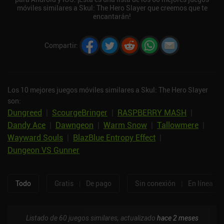
móviles similares a Skul: The Hero Slayer que creemos que te
encantarán!
Compartir
:
Los 10 mejores juegos móviles similares a Skul: The Hero Slayer
son:
Dungreed
|
ScourgeBringer
|
RASPBERRY MASH
|
Dandy Ace
|
Dawngeon
|
Warm Snow
|
Tallowmere
|
Wayward Souls
|
BlazBlue Entropy Effect
|
Dungeon VS Gunner
Todo
Gratis
|
De pago
Sin conexión
|
En línea
Listado de 60 juegos similares, actualizado
hace 2 meses