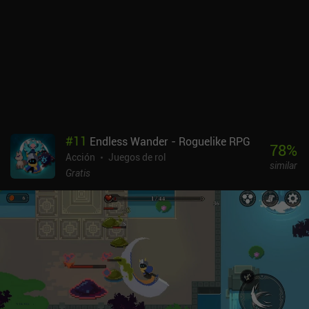
pero si salimos por la izquierda de una sala, puede que acabemos
en un pasillo en el que tengamos que subir, bajar o ir a la derecha
para entrar en la siguiente sala. Esto rompe la inmersión.El estilo
artístico y los efectos especiales inspirados en Enter the Gungeon
son geniales. Sin embargo, la interfaz de usuario falla en varios
aspectos, como el hecho de no mostrarnos cuántas gemas
tenemos cuando intentamos comprar mejoras.Dungeon VS Gunner
se monetiza mediante anuncios incentivados de pociones, un
anuncio forzado al morir e iAPs de gemas que se usan para revivir
#
11
Endless Wander - Roguelike RPG
o mejorar y desbloquear nuevos personajes. Tiene la mayoría de
78
%
Acción
Juegos de rol
los componentes de un gran roguelike de acción, pero su falta de
similar
pulido le impide alcanzar la grandeza. Esperemos que esto cambie
Gratis
con el tiempo.