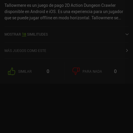
fans de Hades, Dead Cells y otros juegos de acción y roguelite.
Tallowmere es un juego de pago 2D Action Dungeon Crawler
disponible en Android e iOS. Es una experiencia para un jugador
que se puede jugar offline en modo horizontal. Tallowmere se
lanzó en mayo de 2015 y tiene una valoración actual de 4,6 sobre
5,0 en Google Play y de 4,7 sobre 5,0 en la App Store de iOS.
MOSTRAR
18
SIMILITUDES
MÁS JUEGOS COMO ESTE
0
0
SIMILAR
PARA NADA