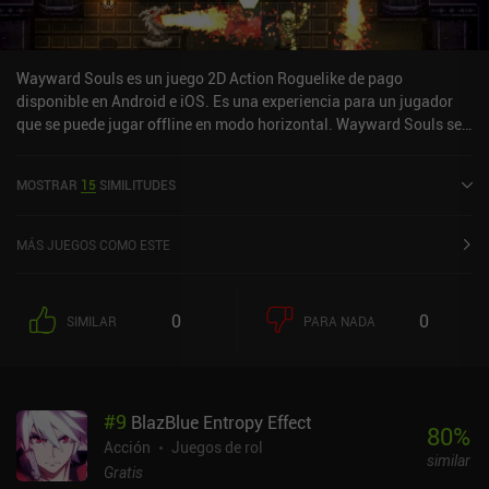
Wayward Souls es un juego 2D Action Roguelike de pago
disponible en Android e iOS. Es una experiencia para un jugador
que se puede jugar offline en modo horizontal. Wayward Souls se
lanzó en julio de 2014 y tiene una valoración actual de 4 sobre 5,0
en Google Play y de 4,5 sobre 5,0 en la App Store de iOS.
MOSTRAR
15
SIMILITUDES
MÁS JUEGOS COMO ESTE
0
0
SIMILAR
PARA NADA
#
9
BlazBlue Entropy Effect
80
%
Acción
Juegos de rol
similar
Gratis