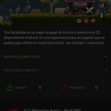
The Darkblade es un juego de pago de Acción y Aventura en 2D
disponible en Android. Es una experiencia para un jugador que se
puede jugar offline en modo horizontal. Ha recibido 1 valoración
de usuario de la comunidad MiniReview. The Darkblade se lanzó en
septiembre de 2025.
MOSTRAR
14
SIMILITUDES
MÁS JUEGOS COMO ESTE
0
0
SIMILAR
PARA NADA
#
15
Moonrise Arena - Pixel RPG