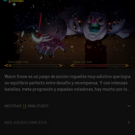
Warm Snow es un juego de acción roguelite muy adictivo que logra
un equilibrio perfecto entre desafío y recompensa. Y con intensas
batallas, meta progresión y espadas voladoras, hay mucho por lo
que emocionarse. El juego tiene lugar en una versión oscura y
ficticia de la antigua China, donde una misteriosa y cálida nieve
MOSTRAR
15
SIMILITUDES
comienza a caer del cielo. Pero espera, ¿y si te dijera que la nieve
no es nieve? *Dramático grito ahogado* A partir de ahí, nos
disponemos a luchar a través de niveles generados
MÁS JUEGOS COMO ESTE
proceduralmente mientras elegimos constantemente qué camino
tomar. Nos enfrentamos a monstruosos enemigos muertos