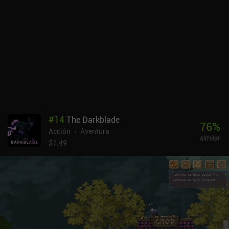
Bad Seed". Esta expansión añade tres nuevos biomas, a los que se
accede en el juego inicial como ruta opcional tras Prisoners
Quarters, la primera zona del juego. La jugabilidad principal sigue
siendo la misma, pero además de los tres nuevos entornos bien
detallados, la expansión también añade nuevas armas,
habilidades, enemigos y un jefe. A un precio de 3,99 $, el DLC "The
Bad Seed" es un gran añadido al juego base y a las frecuentes
actualizaciones de contenido gratuitas que dan al juego una larga
vida útil.
#
14
The Darkblade
76
%
Acción
Aventura
similar
$1.49