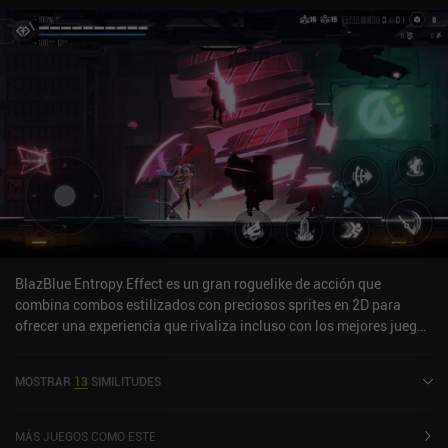
BlazBlue Entropy Effect es un gran roguelike de acción que
combina combos estilizados con preciosos sprites en 2D para
ofrecer una experiencia que rivaliza incluso con los mejores juegos
del género. Además, es un port completo de la versión de PC. Al
principio del juego, elegimos uno de los tres personajes que
MOSTRAR
13
SIMILITUDES
desbloqueamos de forma gratuita y permanente. Cada personaje
tiene su propio conjunto de movimientos con diferentes ataques y
habilidades que se mejoran a lo largo de cada carrera.
MÁS JUEGOS COMO ESTE