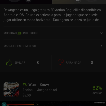
Dawngeon es un juego gratuito 2D Action Roguelike disponible en
Android e iOS. Es una experiencia para un jugador que se puede
jugar offline en modo horizontal. Dawngeon se lanzó en junio de
2023 y tiene una valoración actual de 4,6 sobre 5,0 en iOS App
Store.
MOSTRAR
13
SIMILITUDES
MÁS JUEGOS COMO ESTE
0
0
SIMILAR
PARA NADA
#
6
Warm Snow
82
%
Acción
Juegos de rol
similar
$8.99