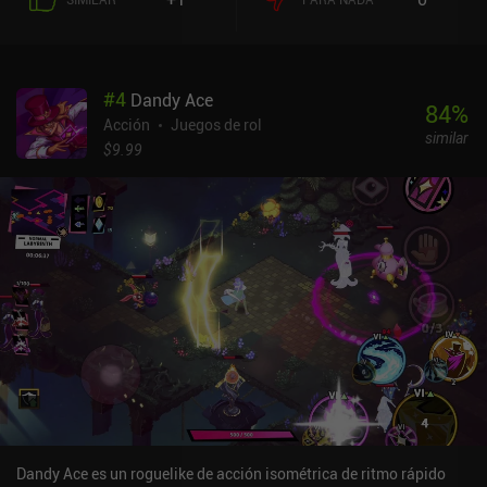
experiencia de juego de ritmo rápido pero ligeramente más
relajada que la mayoría de los shooters de dos palancas, pero no
hay que confundir la simplicidad con la falta de desafío, porque
Raspberry Mash es definitivamente hardcore. Afortunadamente,
#
4
Dandy Ace
podemos gastar las almas que ganamos matando enemigos en
84
%
comprar mejoras permanentes para el personaje entre partida y
Acción
Juegos de rol
similar
partida, de modo que nos hacemos más fuertes poco a poco. El
$9.99
juego presenta un nítido estilo pixel art, combates contra jefes
insanos y montones de armas, habilidades y combos que se
desbloquean con el tiempo. El mayor inconveniente es que, aunque
las mazmorras se generan aleatoriamente, no hay mucha
variedad. Dicho esto, está muy bien como juego para recoger y
jugar que casi garantiza una experiencia divertida para unas
cuantas carreras.Raspberry Mash se monetiza a través de iAPs
para una moneda premium utilizada para desbloquear armas
aleatorias que luego tienen una probabilidad de caer durante el
juego, anuncios incentivados para moneda premium gratuita, y un
sistema de energía que nos limita a cinco carreras antes de tener
que pagar o esperar una hora. Afortunadamente, cada carrera es
bastante larga, lo que significa que el juego se puede jugar
fácilmente durante largos períodos de tiempo a pesar del sistema
Dandy Ace es un roguelike de acción isométrica de ritmo rápido