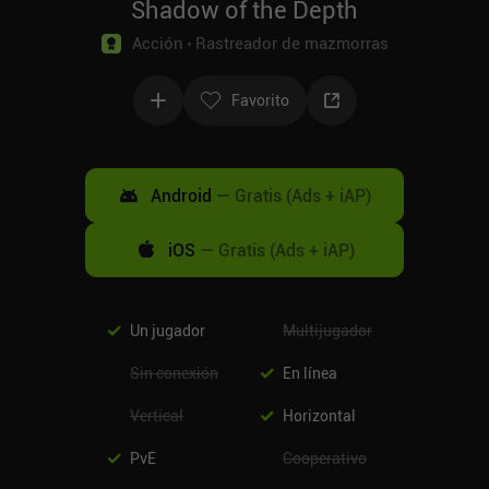
Shadow of the Depth
Acción
Rastreador de mazmorras
Favorito
Android
—
Gratis (Ads + iAP)
iOS
—
Gratis (Ads + iAP)
Un jugador
Multijugador
Sin conexión
En línea
Vertical
Horizontal
PvE
Cooperativo