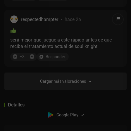
habilidades para usar. En conclusión, es un juego sin
anuncios forzados y con microtransacciones
razonables.
respectedhampter
•
hace 2a
será mejor que juegue a este rápido antes de que
reciba el tratamiento actual de soul knight
+
3
Responder
Cargar más valoraciones
Detalles
Google Play