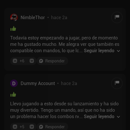
NimbleThor
•
hace 2a
Todavía estoy empezando a jugar, pero de momento
me ha gustado mucho. Me alegra ver que también es
compatible con mandos, lo que lo convierte en una
...
Seguir leyendo
gran experiencia :) Más adelante escribiré una
+
6
Responder
reseña completa con más matices.
D
Dummy Account
•
hace 2a
Llevo jugando a esto desde su lanzamiento y ha sido
muy divertido. Tengo un mando, así que no ha sido
un problema hacer los combos necesarios para el
...
Seguir leyendo
combate. Tiene un sistema de mejoras fácil de
+
5
Responder
entender y muchas armas diferentes con muchas