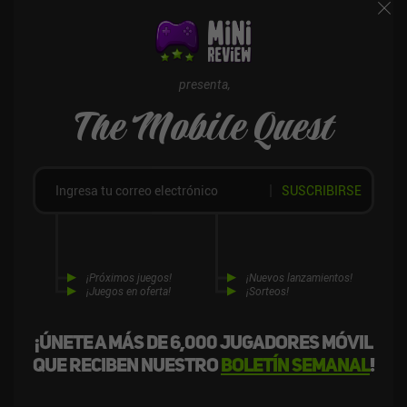
presenta,
The Mobile Quest
SUSCRIBIRSE
¡Próximos juegos!
¡Nuevos lanzamientos!
¡Juegos en oferta!
¡Sorteos!
¡Únete a más de 6,000 jugadores móvil
que reciben nuestro
boletín semanal
!