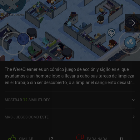
The WereCleaner es un cómico juego de acción y sigilo en el que
ayudamos a un hombre lobo a llevar a cabo sus tareas de limpieza
en el trabajo sin ser descubierto, o a limpiar el sangriento desastre
si alguien le ve. Atrasado en el pago del alquiler, nuestro hombre
lobo "Kyle" no tiene más remedio que ceder ante su ingobernable
MOSTRAR
12
SIMILITUDES
jefe y trabajar en turnos nocturnos de horas extra no remuneradas,
una auténtica receta para el desastre, ya que cada noche se
convierte en lobo. Para protegerse y proteger su identidad, Kyle se
MÁS JUEGOS COMO ESTE
lanzará a matar a cualquier civil que lo vea. Así que nuestro
trabajo no sólo consiste en ayudarle a moverse por la oficina en
secreto, sino también en limpiar cadáveres y eliminar pruebas de
+2
0
SIMILAR
PARA NADA