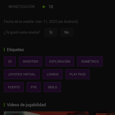
10
MONETIZACIÓN
Fecha de la reseña: mar. 11, 2025 (en Android)
¿Te gustó esta reseña?
Sí
No
Etiquetas
2D
DIVERTIDO
EXPLORACIÓN
ISOMÉTRICO
JOYSTICK VIRTUAL
LOGROS
PLAY PASS
PUERTO
PVE
SIGILO
Videos de jugabilidad