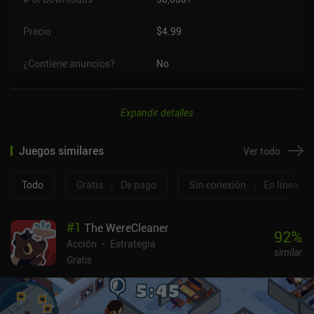
Precio
$4.99
¿Contiene anuncios?
No
Expandir detalles
Juegos similares
Ver todo
Todo
Gratis
|
De pago
Sin conexión
|
En línea
#
1
The WereCleaner
92
%
Acción
Estrategia
similar
Gratis