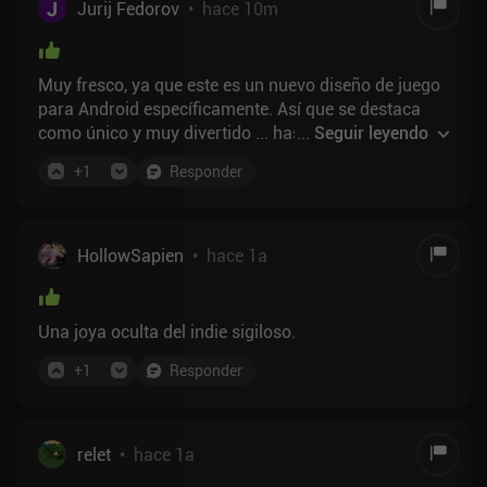
J
Jurij Fedorov
•
hace 10m
Muy fresco, ya que este es un nuevo diseño de juego
para Android específicamente. Así que se destaca
como único y muy divertido ... hasta el último nivel.
...
Seguir leyendo
Insane cantidad de errores que no importa
+
1
Responder
demasiado. Túneles no funcionan la mitad del
tiempo. Todo bastante bien. El personaje se para
constantemente si chocas contra una pared.
Manejable. Sin embargo, en el último nivel, el diseño
HollowSapien
•
hace 1a
del nivel es tal que estos errores lo hacen 5 veces
más difícil. Todo lo demás me encantó. Sigue siendo
un juego de primera.
Una joya oculta del indie sigiloso.
+
1
Responder
relet
•
hace 1a