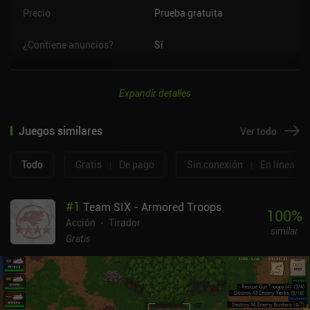
Precio
Prueba gratuita
¿Contiene anuncios?
Sí
Expandir detalles
Juegos similares
Ver todo
Todo
Gratis
|
De pago
Sin conexión
|
En línea
#
1
Team SIX - Armored Troops
100
%
Acción
Tirador
similar
Gratis