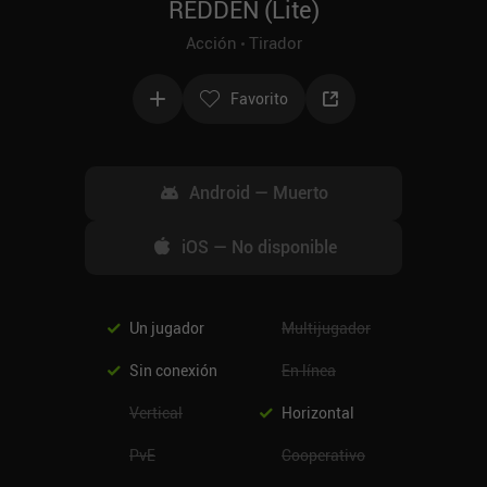
REDDEN (Lite)
Acción
Tirador
Favorito
Android
—
Muerto
iOS
—
No disponible
Un jugador
Multijugador
Sin conexión
En línea
Vertical
Horizontal
PvE
Cooperativo