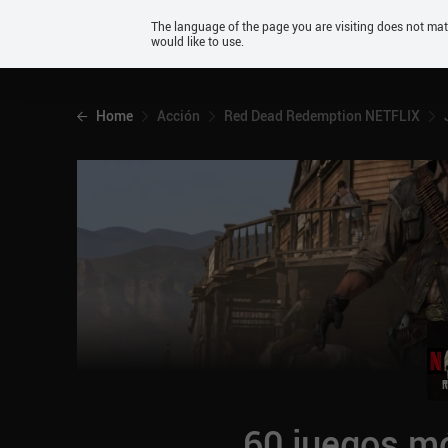
Android
The language of the page you are visiting does not ma
would like to use.
iOS
Home
Acción
Red Dead Redemption NETFLIX
60 juegos mó