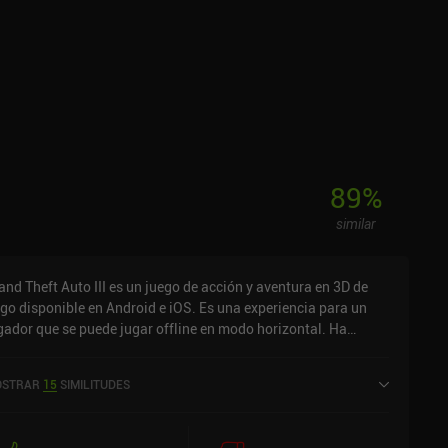
89
%
similar
and Theft Auto III es un juego de acción y aventura en 3D de
go disponible en Android e iOS. Es una experiencia para un
gador que se puede jugar offline en modo horizontal. Ha
cibido 2 valoraciones de usuarios de la comunidad
niReview. Grand Theft Auto III se lanzó en diciembre de 2011 y
STRAR
15
SIMILITUDES
ene una valoración actual de 3,5 sobre 5,0 en Google Play y de
6 sobre 5,0 en la App Store de iOS.