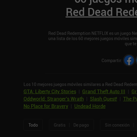
Red Dead Red
Red Dead Redemption NETFLIX es un juego Netf
una lista de los 60 mejores juegos móviles s
que te
Compartir
:
Los 10 mejores juegos móviles similares a Red Dead Rede
GTA: Liberty City Stories
|
Grand Theft Auto III
|
Gr
Oddworld: Stranger's Wrath
|
Slash Quest!
|
The P
No Place for Bravery
|
Undead Horde
|
|
Todo
Gratis
De pago
Sin conexión