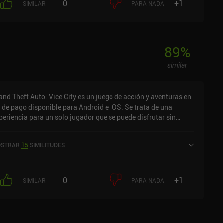
0
+1
SIMILAR
PARA NADA
89
%
similar
and Theft Auto: Vice City es un juego de acción y aventuras en
 de pago disponible para Android e iOS. Se trata de una
periencia para un solo jugador que se puede disfrutar sin
nexión en modo horizontal. Ha recibido 3 valoraciones de los
uarios de la comunidad MiniReview. Grand Theft Auto: Vice
STRAR
15
SIMILITUDES
ty se lanzó en diciembre de 2012 y tiene actualmente una
ntuación de 3,2 sobre 5,0 en Google Play y de 4,5 sobre 5,0 en
 App Store de iOS.
0
+1
SIMILAR
PARA NADA