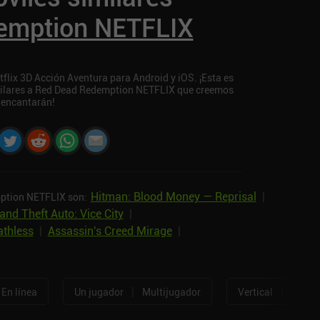
emption NETFLIX
lix 3D Acción Aventura para Android y iOS. ¡Esta es
imilares a Red Dead Redemption NETFLIX que creemos
 encantarán!
Hitman: Blood Money — Reprisal
|
mption NETFLIX son:
and Theft Auto: Vice City
|
athless
|
Assassin's Creed Mirage
|
|
|
En línea
Un jugador
Multijugador
Vertical
Horizo