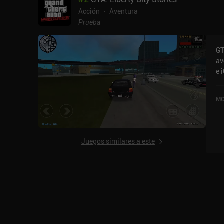
Acción
Aventura
Prueba
GT
av
e 
se
va
MO
Li
ac
4,
Juegos similares a este