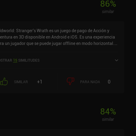
86
%
similar
dworld: Stranger's Wrath es un juego de pago de Acción y
entura en 3D disponible en Android e iOS. Es una experiencia
ra un jugador que se puede jugar offline en modo horizontal.
 recibido 2 valoraciones de usuarios de la comunidad
niReview. Oddworld: Stranger's Wrath se lanzó en diciembre
STRAR
15
SIMILITUDES
 2014 y tiene una valoración actual de 3 sobre 5,0 en Google
ay y de 4,6 sobre 5,0 en la App Store de iOS.
+1
0
SIMILAR
PARA NADA
84
%
similar