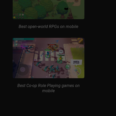
Best open-world RPGs on mobile
Best Co-op Role Playing games on
mobile