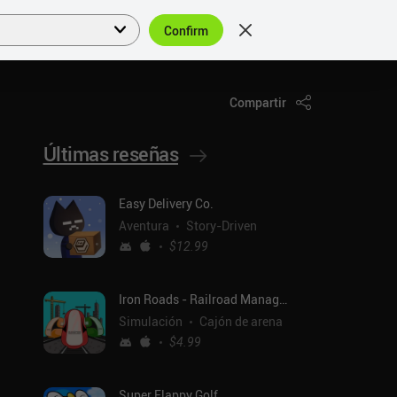
Confirm
Acceder
ES
Compartir
Últimas reseñas
Easy Delivery Co.
Aventura
Story-Driven
$12.99
Iron Roads - Railroad Manager
Simulación
Cajón de arena
$4.99
Super Flappy Golf