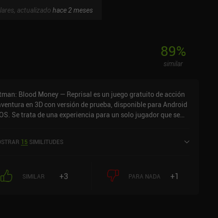
lares, actualizado
hace 2 meses
89
%
similar
tman: Blood Money — Reprisal es un juego gratuito de acción
aventura en 3D con versión de prueba, disponible para Android
iOS. Se trata de una experiencia para un solo jugador que se
ede disfrutar sin conexión en modo horizontal. Ha recibido 9
loraciones de los usuarios de la comunidad MiniReview.
STRAR
15
SIMILITUDES
tman: Blood Money — Reprisal se lanzó en noviembre de 2023
tiene actualmente una puntuación de 4,1 sobre 5,0 en Google
ay y de 4,3 sobre 5,0 en la App Store de iOS.
+3
+1
SIMILAR
PARA NADA