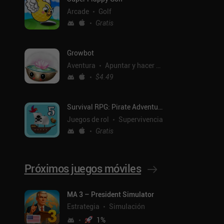
Arcade
Golf
Gratis
Growbot
Aventura
Apuntar y hacer clic
$4.49
Survival RPG: Pirate Adventure
Juegos de rol
Supervivencia
Gratis
Próximos juegos móviles
MA 3 – President Simulator
ntal
Estrategia
Simulación
1
%