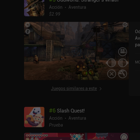
Acción
Aventura
$2.99
Od
Av
pa
Ha
Mi
MO
de
Pl
Juegos similares a este
#
6
Slash Quest!
Acción
Aventura
Prueba