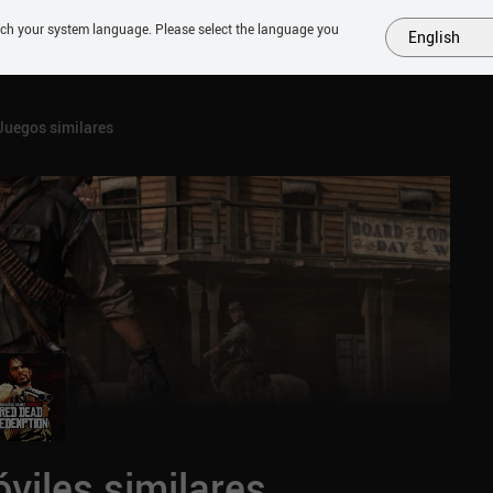
tch your system language. Please select the language you
English
MÁS
PRÓXIMOS
SIMILARES
COLECCIONES
TOP
Juegos similares
viles similares