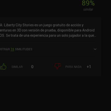
89
%
similar
A: Liberty City Stories es un juego gratuito de acción y
enturas en 3D con versión de prueba, disponible para Android
iOS. Se trata de una experiencia para un solo jugador a la que
 puede jugar sin conexión en modo horizontal. Ha recibido 8
loraciones de los usuarios de la comunidad MiniReview. GTA:
STRAR
15
SIMILITUDES
berty City Stories se lanzó en febrero de 2016 y tiene
tualmente una puntuación de 3,9 sobre 5,0 en Google Play y de
4 sobre 5,0 en la App Store de iOS.
0
+1
SIMILAR
PARA NADA