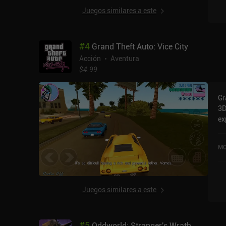
Juegos similares a este
#
4
Grand Theft Auto: Vice City
Acción
Aventura
$4.99
Gr
3D
ex
co
us
MO
Ci
pu
la
Juegos similares a este
#
5
Oddworld: Stranger's Wrath