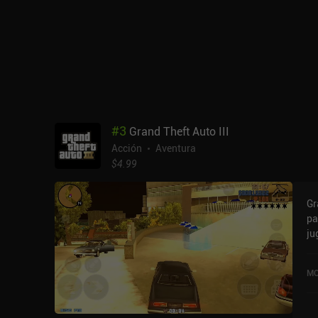
#
3
Grand Theft Auto III
Acción
Aventura
$4.99
Gr
pa
ju
re
Mi
MO
ti
4,