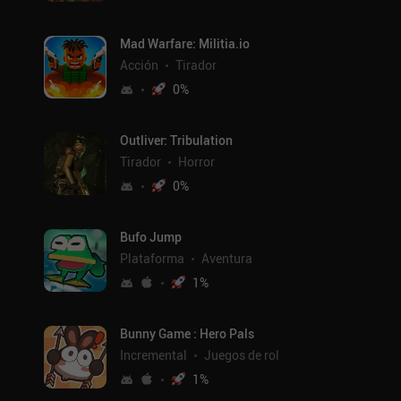
Mad Warfare: Militia.io
Acción
Tirador
0
%
Outliver: Tribulation
Tirador
Horror
0
%
Bufo Jump
Plataforma
Aventura
1
%
Bunny Game : Hero Pals
Incremental
Juegos de rol
1
%