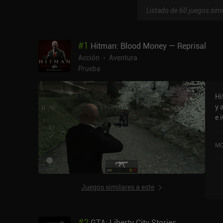
Listado de 60 juegos simi
#
1
Hitman: Blood Money — Reprisal
Acción
Aventura
Prueba
Hi
y 
e 
pu
va
MO
Hi
y 
Pl
Juegos similares a este
#
2
GTA: Liberty City Stories