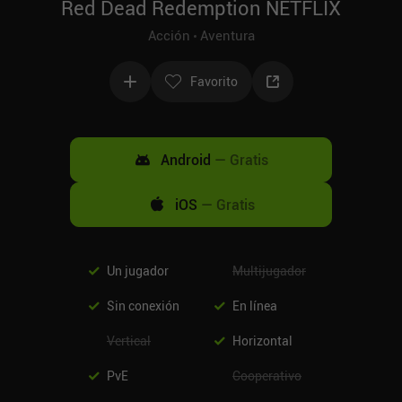
Red Dead Redemption NETFLIX
Acción
Aventura
Favorito
Android
—
Gratis
iOS
—
Gratis
Un jugador
Multijugador
Sin conexión
En línea
Vertical
Horizontal
PvE
Cooperativo