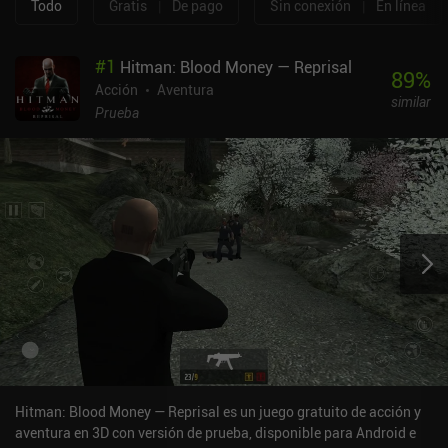
Todo
Gratis
|
De pago
Sin conexión
|
En línea
#
1
Hitman: Blood Money — Reprisal
89
%
Acción
Aventura
similar
Prueba
Hitman: Blood Money — Reprisal es un juego gratuito de acción y
aventura en 3D con versión de prueba, disponible para Android e