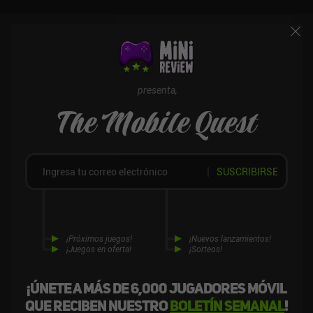
presenta,
The Mobile Quest
SUSCRIBIRSE
¡Próximos juegos!
¡Nuevos lanzamientos!
¡Juegos en oferta!
¡Sorteos!
¡Únete a más de 6,000 jugadores móvil
que reciben nuestro
boletín semanal
!