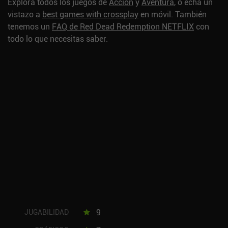
Explora todos los juegos de
Acción
y
Aventura
, o echa un
vistazo a
best games with crossplay
en móvil.
También
tenemos un
FAQ de Red Dead Redemption NETFLIX
con
todo lo que necesitas saber.
9
JUGABILIDAD