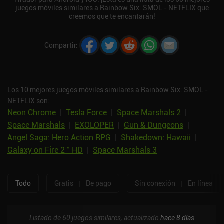
juegos móviles similares a Rainbow Six: SMOL - NETFLIX que
creemos que te encantarán!
Compartir
:
Los 10 mejores juegos móviles similares a Rainbow Six: SMOL -
NETFLIX son:
Neon Chrome
|
Tesla Force
|
Space Marshals 2
|
Space Marshals
|
EXOLOPER
|
Gun & Dungeons
|
Angel Saga: Hero Action RPG
|
Shakedown: Hawaii
|
Galaxy on Fire 2™ HD
|
Space Marshals 3
Todo
Gratis
|
De pago
Sin conexión
|
En línea
Listado de 60 juegos similares, actualizado
hace 8 días