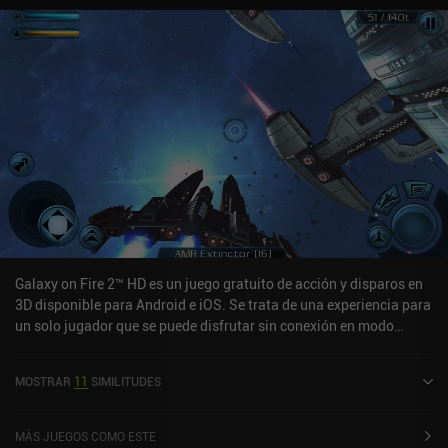
Galaxy on Fire 2™ HD es un juego gratuito de acción y disparos en
3D disponible para Android e iOS. Se trata de una experiencia para
un solo jugador que se puede disfrutar sin conexión en modo
horizontal. Ha recibido 5 valoraciones de los usuarios de la
comunidad MiniReview. Galaxy on Fire 2™ HD se lanzó en julio de
MOSTRAR
11
SIMILITUDES
2013 y cuenta actualmente con una puntuación de 4,2 sobre 5,0 en
Google Play y de 4,6 sobre 5,0 en la App Store de iOS.
MÁS JUEGOS COMO ESTE