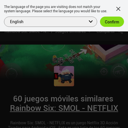
The language of the page you are visiting does not match your
system language. Please select the language you would like to use.
English
Confirm
Rainbow Six: SMOL - NETFLIX
Juegos similares
Compartir
60 juegos móviles similares
Rainbow Six: SMOL - NETFLIX
Rainbow Six: SMOL - NETFLIX es un juego Netflix 3D Acción
Tirador para Android y iOS. ¡Esta es una lista de los 60 mejores