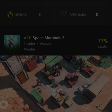
0
0
SIMILAR
PARA NADA
#
10
Space Marshals 3
77
%
Tirador
Acción
similar
Prueba