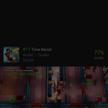
con un argumento de cliché occidental y unos efectos visuales
elegantes.
#
11
Time Recoil
77
%
Acción
Tirador
similar
$10.99