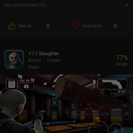
App Store de iOS.
MÁS JUEGOS COMO ESTE
0
0
SIMILAR
PARA NADA
#
13
Slaughter
77
%
Acción
Tirador
similar
Gratis