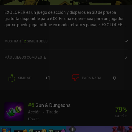
EXOLOPER es un juego de acción y disparos en 3D de prueba
gratuita disponible para iOS. Es una experiencia para un jugador
que se puede jugar offline en modo retrato y paisaje. EXOLOPER se
lanzó en febrero de 2025 y tiene una valoración actual de 4,5 sobre
5,0 en iOS App Store.
MOSTRAR
12
SIMILITUDES
MÁS JUEGOS COMO ESTE
+1
0
SIMILAR
PARA NADA
#
6
Gun & Dungeons
79
%
Acción
Tirador
similar
Gratis