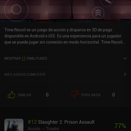
Time Recoil es un juego de acción y disparos en 3D de pago
disponible en Android e iOS. Es una experiencia para un jugador
que se puede jugar sin conexión en modo horizontal. Time Recoil
se lanzó en marzo de 2018 y tiene una valoración actual de 4,1
sobre 5,0 en Google Play y de 4,7 sobre 5,0 en la App Store de iOS.
MOSTRAR
11
SIMILITUDES
MÁS JUEGOS COMO ESTE
0
0
SIMILAR
PARA NADA
#
12
Slaughter 2: Prison Assault
77
%
Acción
Tirador