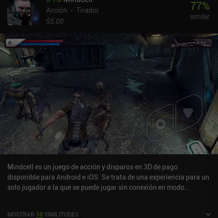
77
%
Acción
Tirador
similar
$5.00
Mindcell es un juego de acción y disparos en 3D de pago
disponible para Android e iOS. Se trata de una experiencia para un
solo jugador a la que se puede jugar sin conexión en modo
horizontal. Ha recibido 2 valoraciones de los usuarios de la
comunidad MiniReview. Mindcell se lanzó en junio de 2020 y tiene
MOSTRAR
10
SIMILITUDES
actualmente una puntuación de 3,8 sobre 5,0 en Google Play y de