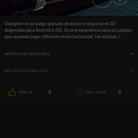
Slaughter es un juego gratuito de acción y disparos en 3D
disponible para Android e iOS. Es una experiencia para un jugador
que se puede jugar offline en modo horizontal. Ha recibido 1
valoración de usuario de la comunidad MiniReview. Slaughter se
lanzó en agosto de 2016 y tiene una valoración actual de 4,4 sobre
MOSTRAR
10
SIMILITUDES
5,0 en Google Play y de 4,4 sobre 5,0 en la App Store de iOS.
MÁS JUEGOS COMO ESTE
0
0
SIMILAR
PARA NADA