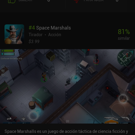
cronometradas, y los logros se han hecho más fáciles de
conseguir, todo lo cual hace que el juego sea más agradable.Sin
embargo, la experiencia básica sigue siendo la misma. Seguimos
teniendo una perspectiva isométrica, un arma principal y otra
#
4
Space Marshals
secundaria, herramientas adicionales y la opción de entrar en
81
%
modo sigilo en cualquier momento. Los enemigos se comportan
Tirador
Acción
similar
exactamente como esperamos de ellos y no demuestran un alto
$3.99
nivel de intelecto, lo que significa que crear distracciones, colocar
trampas y atraerlos a su perdición final es tan divertido como
debería. Como en el predecesor, desbloqueamos nuevas armas
completando misiones, lo que a menudo requiere volver a jugar un
nivel varias veces.En iOS, Space Marshals 2 se monetiza mediante
un pago inicial de 2,99 dólares y un único iAP de 2,99 dólares para
misiones adicionales. En Android, el juego tiene una versión de
prueba gratuita con publicidad, con la historia principal completa
y campañas de bonificación desbloqueadas a través de iAPs. El
juego está a menudo en oferta, así que si te gustó Space Marshals,
no hay razón para ignorar la secuela.
Space Marshalls es un juego de acción táctica de ciencia ficción y