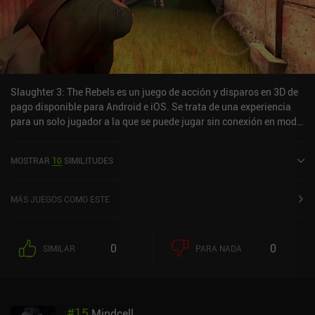
Slaughter 3: The Rebels es un juego de acción y disparos en 3D de
pago disponible para Android e iOS. Se trata de una experiencia
para un solo jugador a la que se puede jugar sin conexión en modo
horizontal. Ha recibido una valoración de un usuario de la
comunidad de MiniReview. Slaughter 3: The Rebels se lanzó en
MOSTRAR
10
SIMILITUDES
septiembre de 2019 y tiene actualmente una puntuación de 3,9
sobre 5,0 en Google Play y de 4,5 sobre 5,0 en la App Store de iOS.
MÁS JUEGOS COMO ESTE
0
0
SIMILAR
PARA NADA
#
15
Mindcell