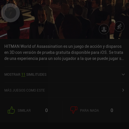
HITMAN World of Assassination es un juego de acción y disparos
en 3D con versión de prueba gratuita disponible para iOS. Se trata
de una experiencia para un solo jugador a la que se puede jugar sin
conexión en modo horizontal. Ha recibido 2 valoraciones de los
usuarios de la comunidad MiniReview. HITMAN World of
MOSTRAR
11
SIMILITUDES
Assassination se lanzó en agosto de 2025 y tiene actualmente una
puntuación de 3,8 sobre 5,0 en la App Store de iOS.
MÁS JUEGOS COMO ESTE
0
0
SIMILAR
PARA NADA