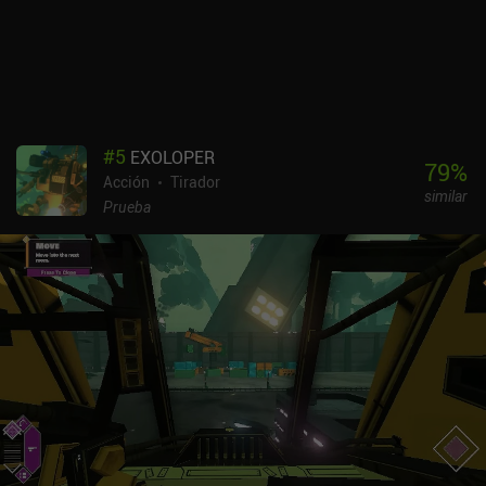
diseñados, con montones de escondites, puertas y coberturas,
posiciones de francotirador y varios elementos interactivos que
nos animan a explorar y completar logros. Space Marshals es un
juego premium de 3,99 $ sin iAP adicionales ni anuncios. Se
pueden decir muchas cosas del juego, pero si eres un fan de los
juegos de calidad con historias interesantes y una jugabilidad rica,
ya deberías estar instalándolo.
#
5
EXOLOPER
79
%
Acción
Tirador
similar
Prueba