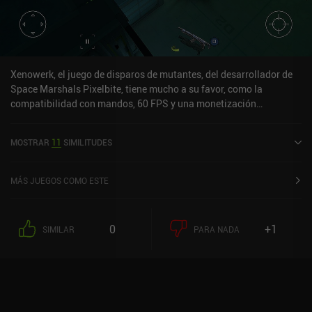
Xenowerk, el juego de disparos de mutantes, del desarrollador de
Space Marshals Pixelbite, tiene mucho a su favor, como la
compatibilidad con mandos, 60 FPS y una monetización
relajada.El juego es divertido y tiene una atmósfera cuidada, y
aunque cuesta unos minutos acostumbrarse a los controles, el
MOSTRAR
11
SIMILITUDES
juego está muy optimizado, lo que significa que debería funcionar
sin problemas en la mayoría de los dispositivos.
MÁS JUEGOS COMO ESTE
0
+1
SIMILAR
PARA NADA