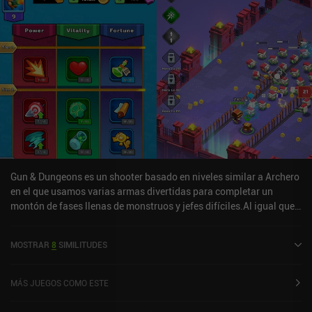
Gun & Dungeons es un shooter basado en niveles similar a Archero
en el que usamos varias armas divertidas para completar un
montón de fases llenas de monstruos y jefes difíciles.Al igual que
en Archero, nuestro personaje dispara automáticamente a
nuestros enemigos cuando nos quedamos quietos, lo que significa
MOSTRAR
8
SIMILITUDES
que tenemos que encontrar un equilibrio entre movernos para
evitar los ataques entrantes y quedarnos quietos para infligir
daño.Aparte de que los niveles de campaña de Gun & Dungeons
MÁS JUEGOS COMO ESTE
son mucho más cortos que los de Archero, la mayor diferencia es
que los monstruos sueltan potenciadores que duran hasta que