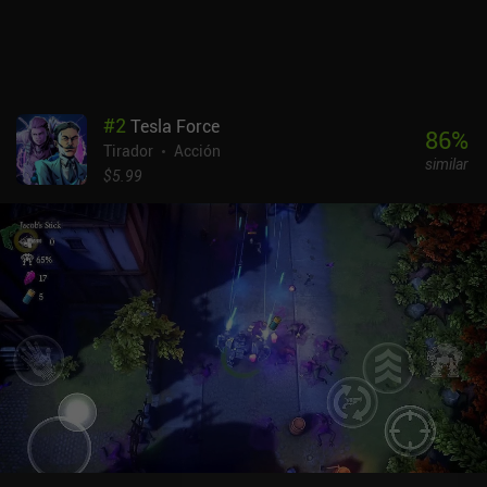
lo cual garantiza muchas horas de juego repleto de acción.Neon
Chrome es un juego premium de 6,99 $ con una gran calidad de
producción y un esquema de control que funciona incluso sin
mando. Sin duda, atraerá a cualquier aficionado a los shooters de
dos palancas.
#
2
Tesla Force
86
%
Tirador
Acción
similar
$5.99