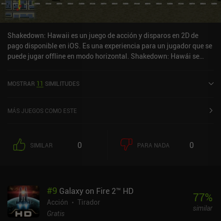
Shakedown: Hawaii es un juego de acción y disparos en 2D de
pago disponible en iOS. Es una experiencia para un jugador que se
puede jugar offline en modo horizontal. Shakedown: Hawái se
lanzó en diciembre de 2024 y tiene una valoración actual de 4,9
sobre 5,0 en iOS App Store.
MOSTRAR
11
SIMILITUDES
MÁS JUEGOS COMO ESTE
0
0
SIMILAR
PARA NADA
#
9
Galaxy on Fire 2™ HD
77
%
Acción
Tirador
similar
Gratis