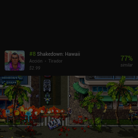
equilibrio de dificultad es mediocre en el mejor de los casos, lo que
significa que la mayoría de las plantas son demasiado fáciles
hasta que de repente se vuelven casi imposiblemente difíciles.La
gran ventaja de Angel Saga respecto a títulos similares es que hay
mucho que hacer, con muchos modos de juego diferentes, botín
que se puede equipar y subir de nivel, y muchos otros sistemas que
hacen que el juego sea menos repetitivo que Archero. Angel Saga
se monetiza a través de un pase de batalla e iAPs que nos permiten
#
8
Shakedown: Hawaii
obtener más de la energía necesaria para jugar, y objetos
77
%
Acción
Tirador
poderosos que hacen el juego mucho más fácil. La monetización
similar
es tolerable pero definitivamente una de las áreas más débiles del
$2.99
juego.