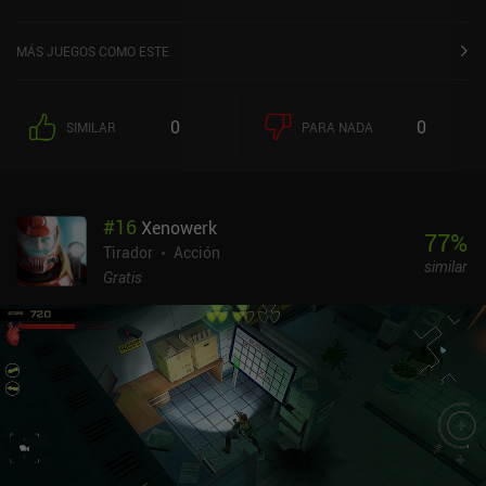
4,1 sobre 5,0 en la App Store de iOS.
MÁS JUEGOS COMO ESTE
0
0
SIMILAR
PARA NADA
#
16
Xenowerk
77
%
Tirador
Acción
similar
Gratis