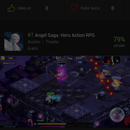
morimos. Podemos equiparnos tres de ellos a la vez, tras lo cual se
0
0
SIMILAR
PARA NADA
nos pide que sustituyamos uno de los existentes si queremos uno
nuevo. La mayoría de ellos añaden a nuestro personaje divertidas
modificaciones propias de un bullet hell, como aumentar el
número de balas, y también los hay de distintas rarezas.Entre nivel
#
7
Angel Saga: Hero Action RPG
y nivel, nos hacemos más fuertes equipando y mejorando el nuevo
79
%
equipo y las armas que encontramos en el juego. Del mismo modo,
Acción
Tirador
similar
podemos gastar oro en subir de nivel atributos que añaden
Gratis
mejoras permanentes a las estadísticas.Me ha gustado que la
experiencia de combate resulte algo más atractiva, con montones
de armas divertidas con las que experimentar y que cambian
drásticamente en función de los potenciadores que equipemos.Mi
mayor queja es que los niveles son demasiado cortos: justo
cuando empezamos a conseguir los mejores potenciadores, el
nivel se acaba. Por suerte, el modo supervivencia ayuda a
compensarlo. Aparte de eso, muchos textos y elementos de la
interfaz son demasiado pequeños y no se escalan correctamente.
Esto hace que el juego parezca algo menos pulido que sus
competidores.Gun & Dungeons se monetiza a través de un sistema
de energía, anuncios incentivados que facilitan la supervivencia e
iAPs para cajas de botín que proporcionan mejor equipo y