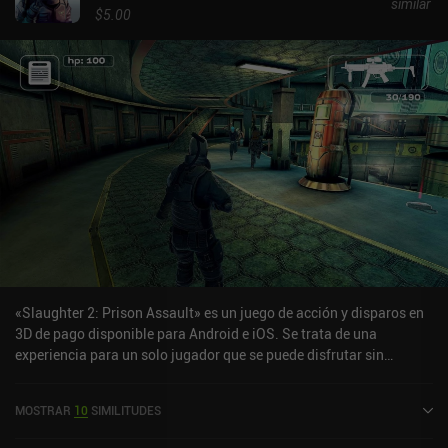
similar
$5.00
«Slaughter 2: Prison Assault» es un juego de acción y disparos en
3D de pago disponible para Android e iOS. Se trata de una
experiencia para un solo jugador que se puede disfrutar sin
conexión en modo horizontal. Ha recibido una valoración de un
usuario de la comunidad de MiniReview. Slaughter 2: Prison
MOSTRAR
10
SIMILITUDES
Assault se lanzó en noviembre de 2017 y tiene actualmente una
puntuación de 4 sobre 5,0 en Google Play y de 4,6 sobre 5,0 en la