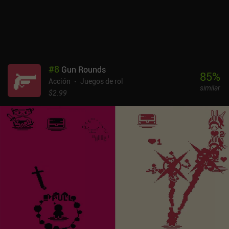
jugar que casi garantiza una experiencia divertida para unas
cuantas carreras.Raspberry Mash se monetiza a través de iAPs
para una moneda premium utilizada para desbloquear armas
aleatorias que luego tienen una probabilidad de caer durante el
juego, anuncios incentivados para moneda premium gratuita, y un
sistema de energía que nos limita a cinco carreras antes de tener
#
8
Gun Rounds
que pagar o esperar una hora. Afortunadamente, cada carrera es
85
%
Acción
Juegos de rol
bastante larga, lo que significa que el juego se puede jugar
similar
fácilmente durante largos períodos de tiempo a pesar del sistema
$2.99
de energía, y los iAPs nunca son necesarios.