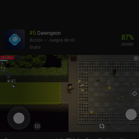
anuncios incentivados por un arma nueva aleatoria, e iAPs por una
moneda premium que sirve para revivir o conseguir al instante un
arma inicial mejor. Es un prometedor shooter roguelike indie que
sólo necesita un poco más de trabajo para convertirse en grande -
Creo que vale la pena echarle un vistazo para los fans del género.
#
5
Dawngeon
87
%
Acción
Juegos de rol
similar
Gratis