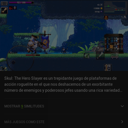
Skul: The Hero Slayer es un trepidante juego de plataformas de
acción roguelite en el que nos deshacemos de un exorbitante
número de enemigos y poderosos jefes usando una rica variedad
de armas y habilidades. Encarnando a un pequeño esqueleto que
lucha contra hordas de humanos, nos aventuramos por una serie
MOSTRAR
9
SIMILITUDES
de localizaciones saltando entre plataformas, evitando obstáculos
y blandiendo nuestras armas contra los innumerables enemigos
que se abalanzan sobre nosotros desde todos los lados. Algunas
MÁS JUEGOS COMO ESTE
de estas localizaciones también contienen mercaderes,