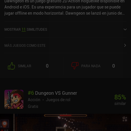
Dawngeon es un juego gratuito 2D Action Roguelike disponible en
Android e iOS. Es una experiencia para un jugador que se puede
jugar offline en modo horizontal. Dawngeon se lanzó en junio de
2023 y tiene una valoración actual de 4,6 sobre 5,0 en iOS App
Store.
MOSTRAR
11
SIMILITUDES
MÁS JUEGOS COMO ESTE
0
0
SIMILAR
PARA NADA
#
6
Dungeon VS Gunner
85
%
Acción
Juegos de rol
similar
Gratis