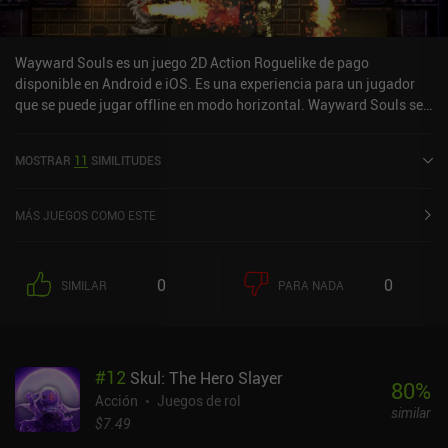
Wayward Souls es un juego 2D Action Roguelike de pago
disponible en Android e iOS. Es una experiencia para un jugador
que se puede jugar offline en modo horizontal. Wayward Souls se
lanzó en julio de 2014 y tiene una valoración actual de 4 sobre 5,0
en Google Play y de 4,5 sobre 5,0 en la App Store de iOS.
MOSTRAR
11
SIMILITUDES
MÁS JUEGOS COMO ESTE
0
0
SIMILAR
PARA NADA
#
12
Skul: The Hero Slayer
80
%
Acción
Juegos de rol
similar
$7.49