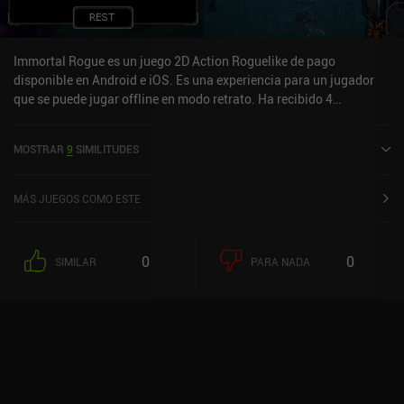
Immortal Rogue es un juego 2D Action Roguelike de pago
disponible en Android e iOS. Es una experiencia para un jugador
que se puede jugar offline en modo retrato. Ha recibido 4
valoraciones de usuarios de la comunidad MiniReview. Immortal
Rogue se lanzó en marzo de 2019 y tiene una valoración actual de
MOSTRAR
9
SIMILITUDES
4 sobre 5,0 en Google Play y de 4,2 sobre 5,0 en iOS App Store.
MÁS JUEGOS COMO ESTE
0
0
SIMILAR
PARA NADA