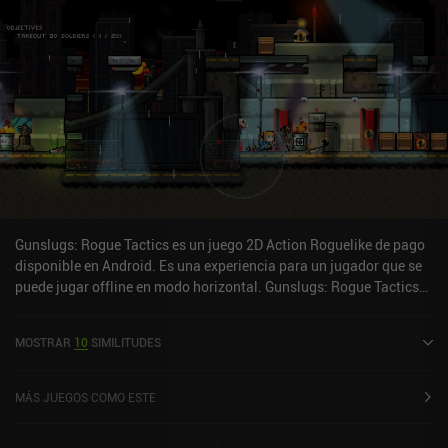
más preciso con menor consumo de munición.El juego presenta un
sencillo estilo artístico en dos colores con variantes de paleta
desbloqueables, una enérgica música de 8 bits y unos sencillos
controles con un solo dedo que lleva algún tiempo dominar pero
que acaban resultando muy cómodos para sesiones rápidas.
Aunque los niveles son siempre los mismos salvo por ligeras
variaciones en los enemigos, las diferentes armas que
encontramos en los cofres y las mejoras que compramos en las
tiendas añaden una cantidad decente de rejugabilidad.Gun
Rounds es un juego premium de 2,99 $ sin anuncios ni iAP. A pesar
de su sencillez, resulta extrañamente adictivo y sirve para matar el
tiempo a los aficionados a los juegos para móvil basados en la
Gunslugs: Rogue Tactics es un juego 2D Action Roguelike de pago
reacción inteligente.
disponible en Android. Es una experiencia para un jugador que se
puede jugar offline en modo horizontal. Gunslugs: Rogue Tactics
se lanzó en julio de 2019 y tiene una valoración actual de 4,5 sobre
5,0 en Google Play.
MOSTRAR
10
SIMILITUDES
MÁS JUEGOS COMO ESTE