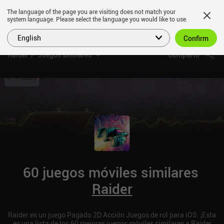
The language of the page you are visiting does not match your
system language. Please select the language you would like to use.
English
Confirm
Raider
Juegos similares
Compartir
60 juegos móviles similares
Raider
Raider es un juego Pagado 2D Acción Juegos de rol para iOS. ¡Esta
es una lista de los 60 mejores juegos móviles similares a Raider