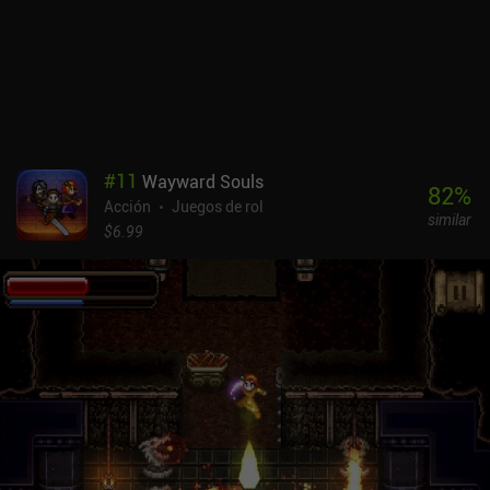
convierte en un recurso escaso que nos obliga a machacar
bastante. SSSnaker se monetiza mediante un sistema de energía,
un pase de batalla, anuncios incentivados y otros iAP que nos
permiten hacernos más fuertes más rápido. El juego se monetiza
de forma muy parecida a Archero, pero la experiencia de juego en
sí me pareció más entretenida. Se puede jugar gratis siempre que
no te importe la dificultad.
#
11
Wayward Souls
82
%
Acción
Juegos de rol
similar
$6.99