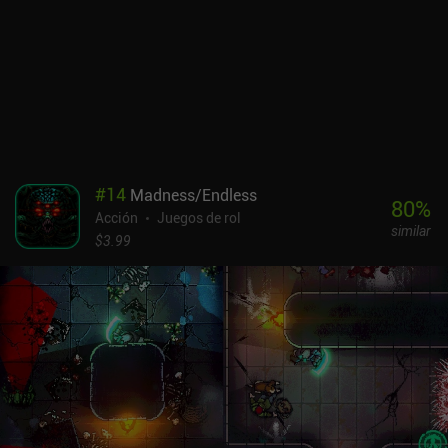
volvemos a nuestro campamento, donde podemos subir de nivel a
nuestro personaje, equiparnos con nuevo equipo, desbloquear
nuevas habilidades y mejorar nuestras estadísticas. Toda esta
progresión es permanente, lo que nos permite llegar más lejos en
la siguiente partida. Endless Wander se monetiza mediante
anuncios incentivados para obtener recompensas extra, e iAPs
para dos clases de personaje adicionales, un pase de batalla,
moneda premium y un pack mensual que elimina los anuncios
durante 30 días. Estas compras te permiten progresar más rápido,
#
14
Madness/Endless
pero no parecen necesarias en absoluto. Por desgracia, los dos
80
%
Acción
Juegos de rol
personajes adicionales son bastante caros, 6,99 $ cada uno.
similar
$3.99