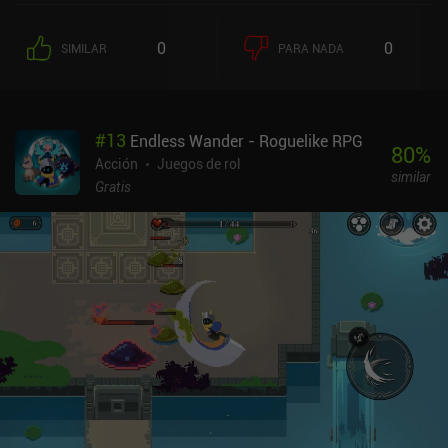
entrenadores, personajes de la historia y, por supuesto, jefes que
ponen a prueba nuestras habilidades. El aspecto más interesante
0
0
SIMILAR
PARA NADA
de la jugabilidad son las diferentes calaveras que recogemos y
llevamos en lugar de nuestra propia cabeza. Proporcionan
diferentes estadísticas y conjuntos de habilidades que nos
transforman en un espadachín, un lancero, un mago, etc.,
#
13
Endless Wander - Roguelike RPG
alterando significativamente el estilo de juego. Incluso podemos
80
%
cambiar entre dos cabezas distintas en cualquier momento, y
Acción
Juegos de rol
similar
actualizarlas para mejorar sus estadísticas y desbloquear más
Gratis
habilidades. La progresión permanente viene en forma de mejoras
de estadísticas que compramos en una tienda entre partida y
partida. También rescatamos poco a poco a personajes que
desbloquean nuevas características en nuestra base. Mi mayor
decepción con el juego es su gran repetitividad. En lugar de niveles
generados proceduralmente, tenemos un conjunto limitado de
ubicaciones prediseñadas que rápidamente se vuelven aburridas.
Otro problema es la escasa compatibilidad con los mandos, ya que
muchos modelos no funcionan, a pesar de las afirmaciones del
desarrollador. Por desgracia, los controles táctiles no son
cómodos, y los constantes fallos de pulsación en el fragor de la
batalla a menudo nos cuestan la vida. Skul: The Hero Slayer es un