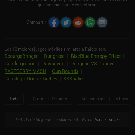
que creemos que te encantarán!
Compartir
:
Los 10 mejores juegos móviles similares a Raider son:
ScourgeBringer
|
Dungreed
|
BlazBlue Entropy Effect
|
Gunderground
|
Dawngeon
|
Dungeon VS Gunner
|
RASPBERRY MASH
|
Gun Rounds
|
Gunslugs: Rogue Tactics
|
SSSnaker
Todo
Gratis
|
De pago
Sin conexión
|
En línea
Listado de 60 juegos similares, actualizado
hace 2 meses