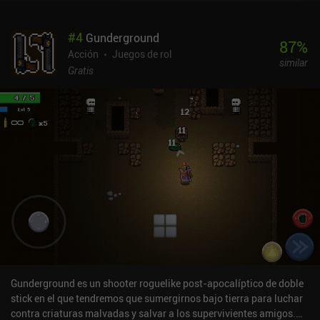
nuestras opciones de movimiento en varios ataques y encadenar
largos combos. Como en otros roguelikes, avanzamos a través de
#
4
Gunderground
una serie de encuentros de combate que nos llevan hasta un jefe.
87
%
Estos encuentros mejoran gradualmente a nuestro personaje con
Acción
Juegos de rol
similar
nuevos movimientos o mejoras generales que añaden
Gratis
modificadores de ataque. Y aunque los niveles son un poco
aburridos, el combate y las peleas contra los jefes lo compensan.
Pero quizá lo mejor de todo es que el juego también cuenta con
multijugador cooperativo local. BlazBlue Entropy Effect se
monetiza mediante iAPs para desbloquear personajes adicionales
usando "Analizadores", el primero de los cuales cuesta 0,99 $, tras
lo cual el precio aumenta a 1,99 $ o un pack de seis por 9,95 $.
Aunque la mayoría de los personajes cuestan un Analizador, un
par cuestan dos. Creo que el precio es justo, ya que desbloquear a
todos los personajes cuesta más o menos lo mismo que la versión
de PC. Ten en cuenta que la historia no se puede completar sin
tener dos personajes, así que básicamente es un juego premium
con una prueba gratuita. Es un roguelike excelente con un amplio
elenco de personajes únicos que sólo se ve lastrado por un diseño
Gunderground es un shooter roguelike post-apocalíptico de doble
de niveles poco interesante.
stick en el que tendremos que sumergirnos bajo tierra para luchar
contra criaturas malvadas y salvar a los supervivientes amigos.