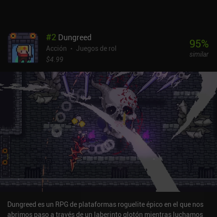
nuestras habilidades para ganar.ScourgeBringer cuesta 6,99 $ en
Android y 5,99 $ en iOS. La ausencia de anuncios o iAPs para
boosts o revives lo convierte en una experiencia genial y muy
#
2
Dungreed
desafiante. Es un juego pulido con horas de contenido que los fans
95
%
Acción
Juegos de rol
del género deben probar.
similar
$4.99
Dungreed es un RPG de plataformas roguelite épico en el que nos
abrimos paso a través de un laberinto glotón mientras luchamos