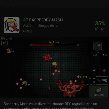
obligatorio para derrotar a los numerosos jefes.Progresamos
mejorando las estadísticas de nuestro personaje con gemas
obtenidas a lo largo del juego, y fabricando armas y pociones de
#
7
RASPBERRY MASH
un solo uso que nos facilitan la siguiente misión. También
85
%
podemos desbloquear dos nuevos personajes con gemas, y otros
Acción
Juegos de rol
similar
dos mediante iAPs de 1,99 $.Por desgracia, moverse entre las
Gratis
salas de la mazmorra resulta un poco extraño. Están conectadas a
través de pequeños pasillos con un teletransportador en medio,
pero si salimos por la izquierda de una sala, puede que acabemos
en un pasillo en el que tengamos que subir, bajar o ir a la derecha
para entrar en la siguiente sala. Esto rompe la inmersión.El estilo
artístico y los efectos especiales inspirados en Enter the Gungeon
son geniales. Sin embargo, la interfaz de usuario falla en varios
aspectos, como el hecho de no mostrarnos cuántas gemas
tenemos cuando intentamos comprar mejoras.Dungeon VS Gunner
se monetiza mediante anuncios incentivados de pociones, un
anuncio forzado al morir e iAPs de gemas que se usan para revivir
o mejorar y desbloquear nuevos personajes. Tiene la mayoría de
los componentes de un gran roguelike de acción, pero su falta de
pulido le impide alcanzar la grandeza. Esperemos que esto cambie
Raspberry Mash es un divertido shooter RPG roguelike con un
con el tiempo.
oscuro estilo pixel art y cinco pisos de mazmorras llenos de