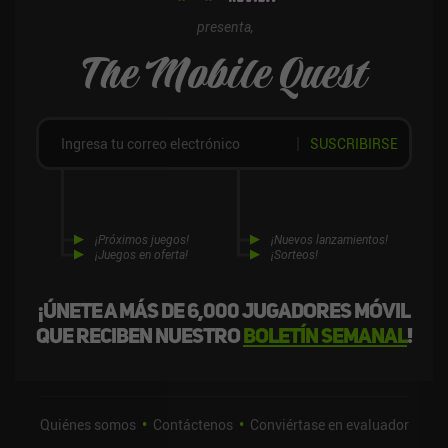
boosts o revives lo convierte en una experiencia genial y muy
desafiante. Es un juego pulido con horas de contenido que los fans
presenta,
del género deben probar.
The Mobile Quest
SUSCRIBIRSE
¡Próximos juegos!
¡Nuevos lanzamientos!
¡Juegos en oferta!
¡Sorteos!
¡Únete a más de 6,000 jugadores móvil
que reciben nuestro
boletín semanal
!
Quiénes somos
Contáctenos
Conviértase en evaluador