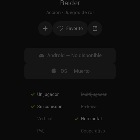
Raider
Acción
Juegos de rol
Favorito
Android
—
No disponible
iOS
—
Muerto
Un jugador
Multijugador
Sin conexión
En línea
Vertical
Horizontal
PvE
Cooperativo