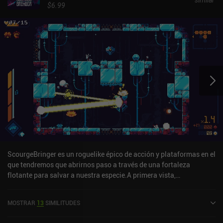
$6.99
ScourgeBringer es un roguelike épico de acción y plataformas en el
que tendremos que abrirnos paso a través de una fortaleza
flotante para salvar a nuestra especie.A primera vista,
ScourgeBringer parece un roguelike de acción tradicional en el que
tenemos que limpiar sala tras sala de monstruos mientras
MOSTRAR
13
SIMILITUDES
recogemos mejoras y buscamos al jefe para poder pasar al
siguiente nivel. Pero debajo de eso se esconde un interesante