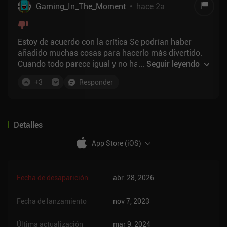
Gaming_In_The_Moment
•
hace 2a
Estoy de acuerdo con la crítica Se podrían haber
añadido muchas cosas para hacerlo más divertido.
Cuando todo parece igual y no hay muchas razones
...
Seguir leyendo
para volver, es difícil dedicarle más de un par de
+
3
Responder
sesiones.
Detalles
App Store (iOS)
Fecha de desaparición
abr. 28, 2026
Fecha de lanzamiento
nov 7, 2023
Última actualización
mar 9, 2024