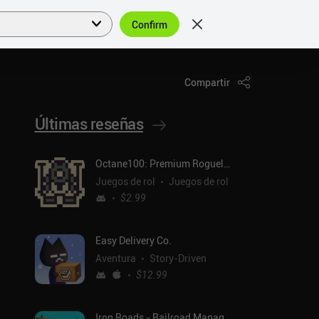
Confirm
Acceder
ES
Compartir
Últimas reseñas
Octane100: Premium Roguelike
Juegos de rol
Juegos de rol
$2.99
Easy Delivery Co.
Aventura
Story-Driven
$12.99
Iron Roads - Railroad Manager