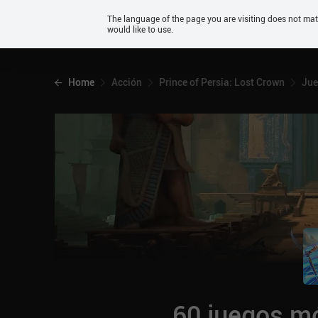
Android
The language of the page you are visiting does not ma
would like to use.
iOS
Home
Acción
Prince of Persia: Lost Crown
Jue
60 juegos mó