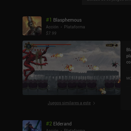
#
1
Blasphemous
Acción
Plataforma
$7.99
Bl
pl
co
je
obstáculos.
MO
de
co
go
Bl
Juegos similares a este
so
ca
gr
#
2
Elderand
sobrenatu
pr
Acción
Plataforma