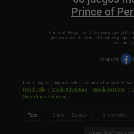
Prince of Pe
Prince of Persia: Lost Crown es un juego Gra
¡Esta es una lista de los 60 mejores juegos m
creemos qu
Compartir
:
Los 10 mejores juegos móviles similares a Prince of Persia
Dead Cells
|
Makis Adventure
|
Breaking Gates
|
D
Swordman Reforged
|
|
Todo
Gratis
De pago
Sin conexión
Listado de 60 juegos sim