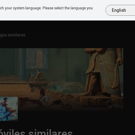
tch your system language. Please select the language you
English
MÁS
PRÓXIMOS
SIMILARES
COLECCIONES
TOP
gos similares
viles similares