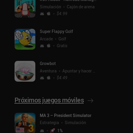
Simulación
Cajón de arena
$4.99
Super Flappy Golf
Arcade
Golf
Gratis
Growbot
Aventura
Apuntar y hacer clic
$4.49
Próximos juegos móviles
ntal
MA 3 – President Simulator
Estrategia
Simulación
1
%