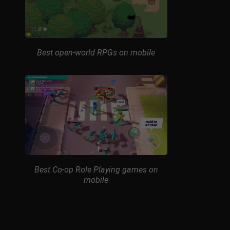
Best open-world RPGs on mobile
Best Co-op Role Playing games on
mobile