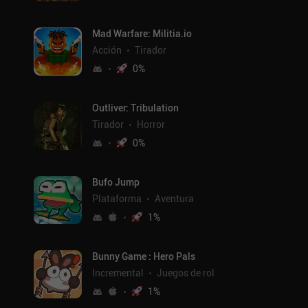
Mad Warfare: Militia.io
Acción
Tirador
0
%
Outliver: Tribulation
Tirador
Horror
0
%
Bufo Jump
Plataforma
Aventura
1
%
Bunny Game : Hero Pals
Incremental
Juegos de rol
1
%