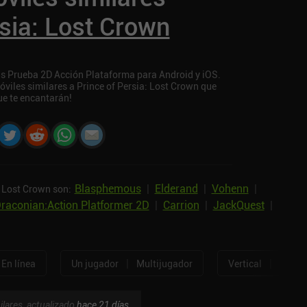
rsia: Lost Crown
tis Prueba 2D Acción Plataforma para Android y iOS.
óviles similares a Prince of Persia: Lost Crown que
e te encantarán!
Blasphemous
|
Elderand
|
Vohenn
|
: Lost Crown son:
raconian:Action Platformer 2D
|
Carrion
|
JackQuest
|
|
|
En línea
Un jugador
Multijugador
Vertical
Horizo
ilares, actualizado
hace 21 días