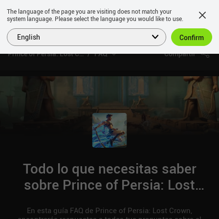
The language of the page you are visiting does not match your
system language. Please select the language you would like to use.
English
Confirm
Prince of Persia: Lost Crown
FAQ
Compartir
Todo lo que necesitas saber
sobre Prince of Persia: Lost
Crown
En esta guía FAQ de Prince of Persia: Lost Crown,
encontrarás respuestas a todas tus preguntas sobre el