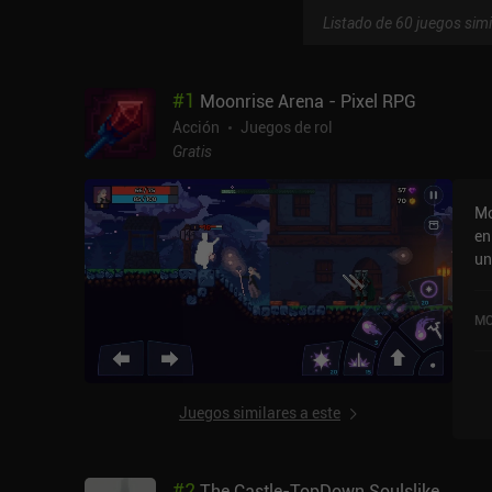
Listado de 60 juegos simi
#
1
Moonrise Arena - Pixel RPG
Acción
Juegos de rol
Gratis
Mo
en
un
ho
20
MO
en
Juegos similares a este
#
2
The Castle-TopDown Soulslike