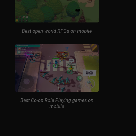
Best open-world RPGs on mobile
Best Co-op Role Playing games on
mobile