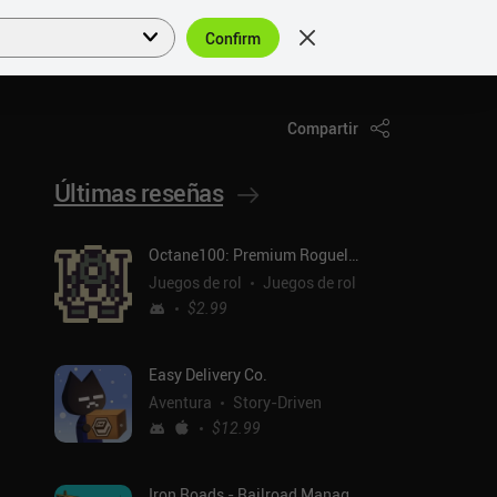
Confirm
Acceder
ES
Compartir
Últimas reseñas
Octane100: Premium Roguelike
Juegos de rol
Juegos de rol
$2.99
Easy Delivery Co.
Aventura
Story-Driven
$12.99
Iron Roads - Railroad Manager