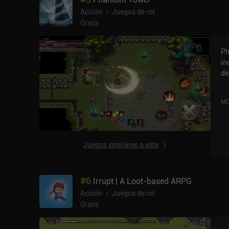
ju
Acción
Juegos de rol
en
Gratis
en
tiempo. Phantom Bl
Ph
iA
in
el
de
mu
Em
un
at
de
MO
mo
caj
lu
qu
Juegos similares a este
me
automát
ha
#
6
Irrupt | A Loot-based ARPG
un
co
Acción
Juegos de rol
pero 
Gratis
si
por 