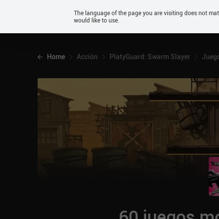
Android
The language of the page you are visiting does not ma
would like to use.
iOS
Home
Acción
PlatyGuard: Swarm Slayer
Juego
60 juegos mó