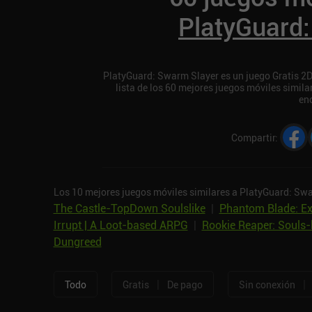
PlatyGuard
PlatyGuard: Swarm Slayer es un juego Gratis 2D 
lista de los 60 mejores juegos móviles simil
en
Compartir
:
Los 10 mejores juegos móviles similares a PlatyGuard: Sw
The Castle-TopDown Soulslike
|
Phantom Blade: Ex
Irrupt | A Loot-based ARPG
|
Rookie Reaper: Souls-
Dungreed
|
|
Todo
Gratis
De pago
Sin conexión