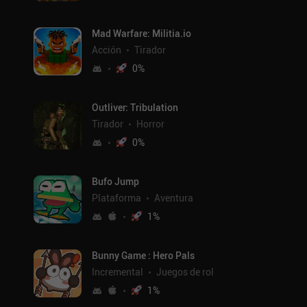
Mad Warfare: Militia.io
Acción
Tirador
0
%
Outliver: Tribulation
Tirador
Horror
0
%
Bufo Jump
Plataforma
Aventura
1
%
Bunny Game : Hero Pals
Incremental
Juegos de rol
1
%