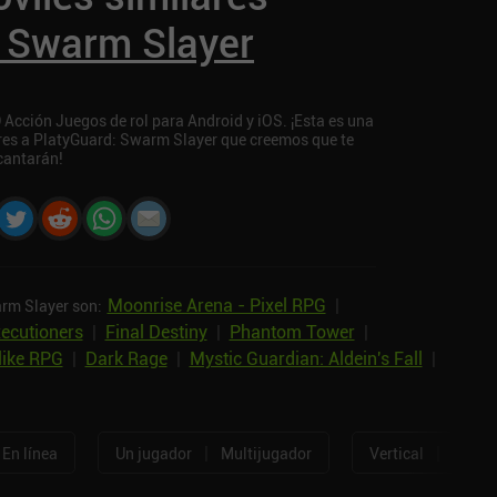
: Swarm Slayer
Acción Juegos de rol para Android y iOS. ¡Esta es una
ares a PlatyGuard: Swarm Slayer que creemos que te
cantarán!
Moonrise Arena - Pixel RPG
|
arm Slayer son:
ecutioners
|
Final Destiny
|
Phantom Tower
|
like RPG
|
Dark Rage
|
Mystic Guardian: Aldein's Fall
|
|
|
En línea
Un jugador
Multijugador
Vertical
Horizo