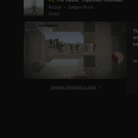
Acción
Juegos de rol
Gratis
Th
en
lu
espa
ni
MO
la
in
or
nu
Juegos similares a este
co
ha
eq
nu
que
em
em
en