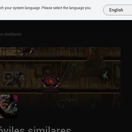
tch your system language. Please select the language you
English
MÁS
PRÓXIMOS
SIMILARES
COLECCIONES
TOP
s similares
viles similares