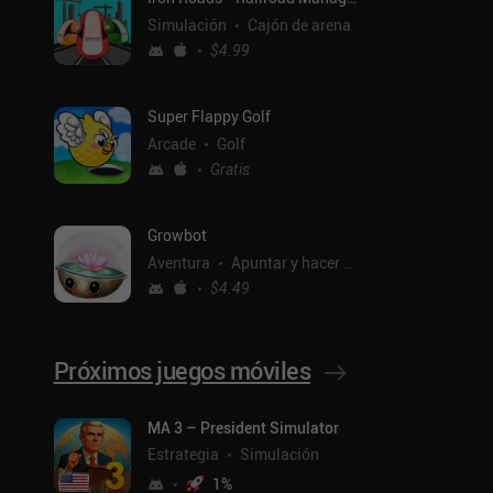
Simulación
Cajón de arena
$4.99
Super Flappy Golf
Arcade
Golf
Gratis
Growbot
Aventura
Apuntar y hacer clic
$4.49
Próximos juegos móviles
MA 3 – President Simulator
ntal
Estrategia
Simulación
1
%