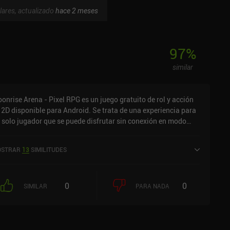
lares, actualizado
hace 2 meses
97
%
similar
onrise Arena - Pixel RPG es un juego gratuito de rol y acción
 2D disponible para Android. Se trata de una experiencia para
 solo jugador que se puede disfrutar sin conexión en modo
rizontal. Moonrise Arena - Pixel RPG se lanzó en enero de
19 y cuenta actualmente con una valoración de 4,3 sobre 5,0
STRAR
13
SIMILITUDES
 Google Play.
0
0
SIMILAR
PARA NADA