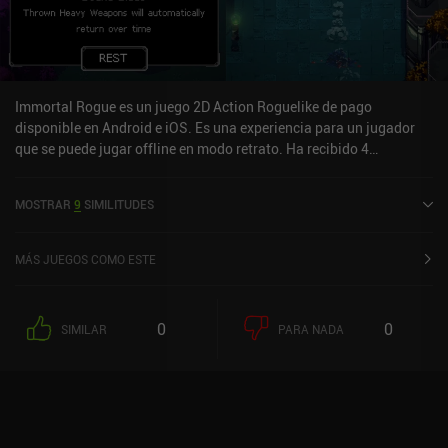
moneda premium y un pack mensual que elimina los anuncios
durante 30 días. Estas compras te permiten progresar más rápido,
pero no parecen necesarias en absoluto. Por desgracia, los dos
personajes adicionales son bastante caros, 6,99 $ cada uno.
Immortal Rogue es un juego 2D Action Roguelike de pago
disponible en Android e iOS. Es una experiencia para un jugador
que se puede jugar offline en modo retrato. Ha recibido 4
valoraciones de usuarios de la comunidad MiniReview. Immortal
Rogue se lanzó en marzo de 2019 y tiene una valoración actual de
MOSTRAR
9
SIMILITUDES
4 sobre 5,0 en Google Play y de 4,2 sobre 5,0 en iOS App Store.
MÁS JUEGOS COMO ESTE
0
0
SIMILAR
PARA NADA