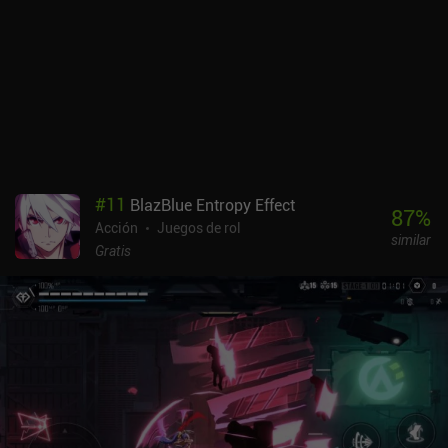
desbloquean con el tiempo. El mayor inconveniente es que, aunque
las mazmorras se generan aleatoriamente, no hay mucha
variedad. Dicho esto, está muy bien como juego para recoger y
jugar que casi garantiza una experiencia divertida para unas
cuantas carreras.Raspberry Mash se monetiza a través de iAPs
para una moneda premium utilizada para desbloquear armas
aleatorias que luego tienen una probabilidad de caer durante el
juego, anuncios incentivados para moneda premium gratuita, y un
sistema de energía que nos limita a cinco carreras antes de tener
#
11
BlazBlue Entropy Effect
que pagar o esperar una hora. Afortunadamente, cada carrera es
87
%
Acción
Juegos de rol
bastante larga, lo que significa que el juego se puede jugar
similar
fácilmente durante largos períodos de tiempo a pesar del sistema
Gratis
de energía, y los iAPs nunca son necesarios.