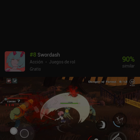
que nos obliga a mejorar a nuestro héroe y sus objetos, lo cual es
muy caro. Desgraciadamente, en ese punto tenemos que pagar
dinero real para progresar más rápido o machacarnos. Dungero:
Archero Roguelike RPG se monetiza mediante anuncios
incentivados e iAPs de pago por ganar. Los anuncios se pueden
eliminar, pero el precio de 9,99 $ para hacerlo es bastante elevado.
No es mejor que Archero, pero tampoco peor. Una alternativa
decente si estás buscando una
#
8
Swordash
90
%
Acción
Juegos de rol
similar
Gratis