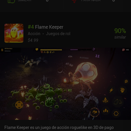
a intensas batallas contra jefes. Cada nivel suele durar menos de
diez minutos. Esto, combinado con la jugabilidad de un solo
pulgar, hace que el juego sea fácil de coger y jugar, lo cual
agradezco. Sin embargo, la otra cara de esta simplicidad es que la
#
4
Flame Keeper
victoria depende principalmente de lo bueno que sea nuestro
90
%
equipo, no de nuestra habilidad. Por desgracia, gastamos puntos
Acción
Juegos de rol
similar
de acción para pasar de nivel, pero afortunadamente podemos
$4.99
seguir jugando aunque se nos acaben, aunque con menos
recompensas. Fuera del combate, mejoramos nuestras armas,
héroes y equipo. Todos los personajes básicos se pueden
desbloquear con el oro que ganamos jugando, pero mejorarlos y
cambiar de uno a otro lleva un poco de tiempo. También hay otras
variaciones de las clases de personajes, pero éstas son
recompensas de las suscripciones. Pero el verdadero problema es
la monetización. Hay montones de iAP, suscripciones, pases de
temporada e incentivos para ver anuncios. Las compras no son
estrictamente necesarias para disfrutar del juego, pero me resulta
especialmente frustrante que la eliminación de los anuncios esté
bloqueada tras una suscripción de 9,99 $. VALHALLA SURVIVAL se
monetiza a través de montones de caros iAP y anuncios. Pero es
posible ignorar todo eso, y si lo haces, es una opción decente para
Flame Keeper es un juego de acción roguelike en 3D de pago