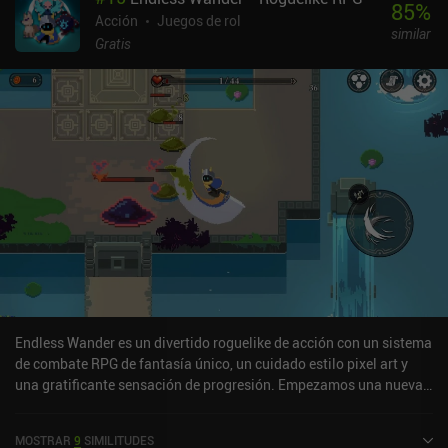
85
%
Acción
Juegos de rol
similar
Gratis
Endless Wander es un divertido roguelike de acción con un sistema
de combate RPG de fantasía único, un cuidado estilo pixel art y
una gratificante sensación de progresión. Empezamos una nueva
partida entrando en un teletransportador que nos lleva a la
primera de muchas pequeñas áreas que completamos derrotando
MOSTRAR
9
SIMILITUDES
a todos sus monstruos. Al más puro estilo roguelike, podemos