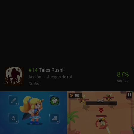
administrar cuidadosamente esos recursos. El juego cuenta con
un magnífico pixel art, una intensa banda sonora y se ejecuta
fenomenalmente tanto con controles táctiles como con un mando
Bluetooth.El mayor problema que algunos pueden tener con el
juego -y con muchos otros del mismo género- es que es una
mierda morir en el último nivel y luego tener que pasar por todos
los niveles fáciles una y otra vez. Los potenciadores tampoco dan
un gran aumento de poder, así que tenemos que confiar en mejorar
nuestras habilidades para ganar.ScourgeBringer cuesta 6,99 $ en
Android y 5,99 $ en iOS. La ausencia de anuncios o iAPs para
boosts o revives lo convierte en una experiencia genial y muy
#
14
Tales Rush!
desafiante. Es un juego pulido con horas de contenido que los fans
87
%
Acción
Juegos de rol
del género deben probar.
similar
Gratis