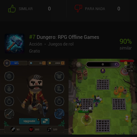
ponen a prueba nuestras habilidades. El aspecto más interesante
0
0
SIMILAR
PARA NADA
de la jugabilidad son las diferentes calaveras que recogemos y
llevamos en lugar de nuestra propia cabeza. Proporcionan
diferentes estadísticas y conjuntos de habilidades que nos
transforman en un espadachín, un lancero, un mago, etc.,
#
7
Dungero: RPG Offline Games
alterando significativamente el estilo de juego. Incluso podemos
90
%
cambiar entre dos cabezas distintas en cualquier momento, y
Acción
Juegos de rol
similar
actualizarlas para mejorar sus estadísticas y desbloquear más
Gratis
habilidades. La progresión permanente viene en forma de mejoras
de estadísticas que compramos en una tienda entre partida y
partida. También rescatamos poco a poco a personajes que
desbloquean nuevas características en nuestra base. Mi mayor
decepción con el juego es su gran repetitividad. En lugar de niveles
generados proceduralmente, tenemos un conjunto limitado de
ubicaciones prediseñadas que rápidamente se vuelven aburridas.
Otro problema es la escasa compatibilidad con los mandos, ya que
muchos modelos no funcionan, a pesar de las afirmaciones del
desarrollador. Por desgracia, los controles táctiles no son
cómodos, y los constantes fallos de pulsación en el fragor de la
batalla a menudo nos cuestan la vida. Skul: The Hero Slayer es un
juego premium de 7,99 $ sin anuncios ni iAPs. A pesar del molesto