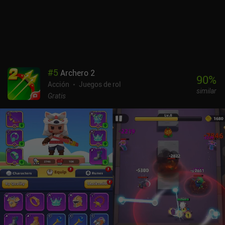
#
5
Archero 2
90
%
Acción
Juegos de rol
similar
Gratis