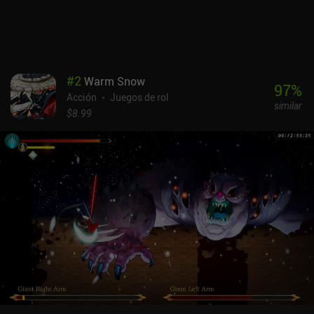
final. Aunque los combates son nítidos y recomiendo
encarecidamente jugar con un mando externo, la navegación por
los menús no está del todo adaptada a los mandos, a pesar de que
el juego es una adaptación de PC. Además, el arte, la música y el
doblaje no son precisamente los puntos fuertes del juego. De
#
2
Warm Snow
hecho, acabé silenciando la banda sonora y los diálogos sin
97
%
Acción
Juegos de rol
perderme gran cosa. Dandy Ace es un juego premium de 9,99 $ que
similar
también es gratuito a través de Google Play Pass. El juego es
$8.99
mucho más divertido de lo que esperaba, y su sistema de combos
de cartas por sí solo lo convierte en una recomendación fácil para
los fans de los roguelike de acción.