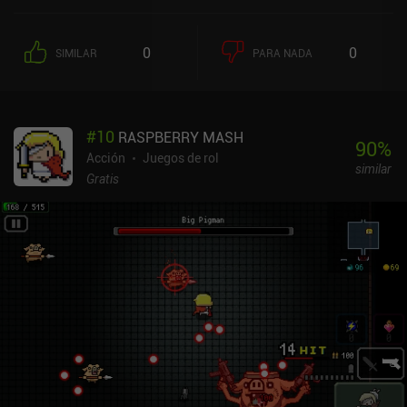
encierra hasta que derrotamos a todos los enemigos, tras lo cual
somos recompensados con oro y objetos. A lo largo de los pisos de
la mazmorra, encontraremos máquinas tragaperras de objetos
0
0
SIMILAR
PARA NADA
aleatorios, posadas en las que podemos comer para obtener salud
y potenciadores, y tiendas que venden equipo. Sin embargo, lo que
realmente hace que el juego sea único son los distintos tipos de
armas, que funcionan de formas diferentes, y la gran cantidad de
#
10
RASPBERRY MASH
accesorios que añaden interesantes mejoras para que cada
90
%
partida resulte fresca y original.Una encantadora característica de
Acción
Juegos de rol
similar
calidad de vida en la que se centra Dungreed es el viaje rápido.
Gratis
Muchas habitaciones tienen pequeñas puertas entre las que
podemos saltar, e incluso en el mundo exterior podemos saltar
entre los PNJ. El movimiento centrado en correr y saltar es genial,
y los controles táctiles están bien. Pero el juego resulta realmente
increíble cuando se juega con un mando, que añade un control
asombroso durante el combate. El único inconveniente es que la
función de apuntar automáticamente no es útil cuando se usa el
mando, y me he visto obligado a tocar la pantalla para algunas
cosas menores pero necesarias. Dungreed es un juego premium de
4,99 $ sin anuncios ni iAP, lo que lo convierte en una opción
fantástica. No te puedes equivocar con este juego, ya que la
jugabilidad es muy divertida, los gráficos pixelados son geniales y