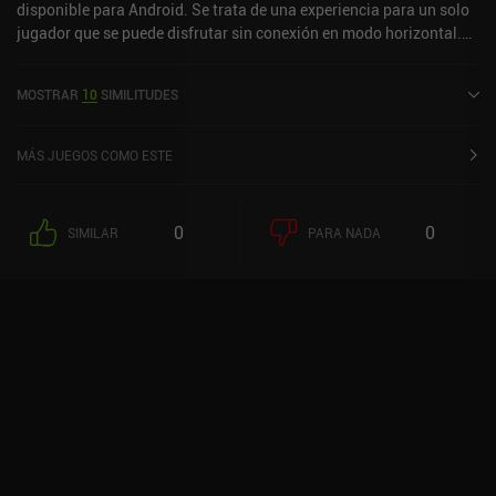
los fans de los juegos casuales de bullet-hell inverso que quieren
disponible para Android. Se trata de una experiencia para un solo
rondas rápidas.
jugador que se puede disfrutar sin conexión en modo horizontal.
Ha recibido 2 valoraciones de los usuarios de la comunidad
MiniReview. Flame Keeper se lanzó en abril de 2025 y tiene
MOSTRAR
10
SIMILITUDES
actualmente una puntuación de 3,4 sobre 5,0 en Google Play.
MÁS JUEGOS COMO ESTE
0
0
SIMILAR
PARA NADA