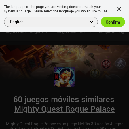
The language of the page you are visiting does not match your
system language. Please select the language you would like to use.
English
Confirm
Mighty Quest Rogue Palace
Juegos similares
Compartir
60 juegos móviles similares
Mighty Quest Rogue Palace
Mighty Quest Rogue Palace es un juego Netflix 3D Acción Juegos
de rol para Android y iOS. ¡Esta es una lista de los 60 mejores