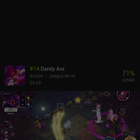
#
14
Dandy Ace
71
%
Acción
Juegos de rol
similar
$9.99