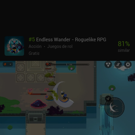
variaciones de las clases de personajes, pero éstas son
recompensas de las suscripciones. Pero el verdadero problema es
la monetización. Hay montones de iAP, suscripciones, pases de
temporada e incentivos para ver anuncios. Las compras no son
estrictamente necesarias para disfrutar del juego, pero me resulta
especialmente frustrante que la eliminación de los anuncios esté
#
5
Endless Wander - Roguelike RPG
bloqueada tras una suscripción de 9,99 $. VALHALLA SURVIVAL se
81
%
Acción
Juegos de rol
monetiza a través de montones de caros iAP y anuncios. Pero es
similar
posible ignorar todo eso, y si lo haces, es una opción decente para
Gratis
los fans de los juegos casuales de bullet-hell inverso que quieren
rondas rápidas.