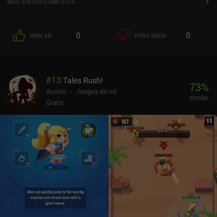
MÁS JUEGOS COMO ESTE
drásticamente nuestras armas. Estos pueden hacer que nuestras
balas se muevan hacia delante y luego 90 grados a cada lado,
hacer que vuelen en círculo, y mucho más. Esto añade un poco de
0
0
SIMILAR
PARA NADA
variedad al juego, y aprender sus pros y sus contras es casi
obligatorio para derrotar a los numerosos jefes.Progresamos
mejorando las estadísticas de nuestro personaje con gemas
obtenidas a lo largo del juego, y fabricando armas y pociones de
#
13
Tales Rush!
un solo uso que nos facilitan la siguiente misión. También
73
%
podemos desbloquear dos nuevos personajes con gemas, y otros
Acción
Juegos de rol
similar
dos mediante iAPs de 1,99 $.Por desgracia, moverse entre las
Gratis
salas de la mazmorra resulta un poco extraño. Están conectadas a
través de pequeños pasillos con un teletransportador en medio,
pero si salimos por la izquierda de una sala, puede que acabemos
en un pasillo en el que tengamos que subir, bajar o ir a la derecha
para entrar en la siguiente sala. Esto rompe la inmersión.El estilo
artístico y los efectos especiales inspirados en Enter the Gungeon
son geniales. Sin embargo, la interfaz de usuario falla en varios
aspectos, como el hecho de no mostrarnos cuántas gemas
tenemos cuando intentamos comprar mejoras.Dungeon VS Gunner
se monetiza mediante anuncios incentivados de pociones, un
anuncio forzado al morir e iAPs de gemas que se usan para revivir