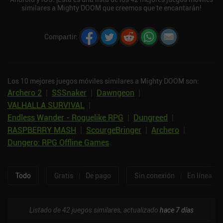
similares a Mighty DOOM que creemos que te encantarán!
Compartir
:
Los 10 mejores juegos móviles similares a Mighty DOOM son:
Archero 2
|
SSSnaker
|
Dawngeon
|
VALHALLA SURVIVAL
|
Endless Wander - Roguelike RPG
|
Dungreed
|
RASPBERRY MASH
|
ScourgeBringer
|
Archero
|
Dungero: RPG Offline Games
Todo
Gratis
|
De pago
Sin conexión
|
En línea
Listado de 42 juegos similares, actualizado
hace 7 días