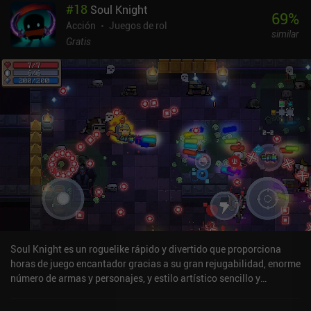
#
18
Soul Knight
y nivel, nos hacemos más fuertes equipando y mejorando el nuevo
69
%
equipo y las armas que encontramos en el juego. Del mismo modo,
Acción
Juegos de rol
similar
podemos gastar oro en subir de nivel atributos que añaden
Gratis
mejoras permanentes a las estadísticas.Me ha gustado que la
experiencia de combate resulte algo más atractiva, con montones
de armas divertidas con las que experimentar y que cambian
drásticamente en función de los potenciadores que equipemos.Mi
mayor queja es que los niveles son demasiado cortos: justo
cuando empezamos a conseguir los mejores potenciadores, el
nivel se acaba. Por suerte, el modo supervivencia ayuda a
compensarlo. Aparte de eso, muchos textos y elementos de la
interfaz son demasiado pequeños y no se escalan correctamente.
Esto hace que el juego parezca algo menos pulido que sus
competidores.Gun & Dungeons se monetiza a través de un sistema
de energía, anuncios incentivados que facilitan la supervivencia e
iAPs para cajas de botín que proporcionan mejor equipo y
materiales de mejora. En particular, no hay anuncios forzados,
Soul Knight es un roguelike rápido y divertido que proporciona
pero aparte de eso, la monetización es comparable a la de otros
horas de juego encantador gracias a su gran rejugabilidad, enorme
Archero-likes.
número de armas y personajes, y estilo artístico sencillo y
agradable.Al principio de cada partida, elegimos uno de los
personajes disponibles, muchos de los cuales se desbloquean con