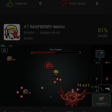
la mazmorra, encontraremos máquinas tragaperras de objetos
0
0
SIMILAR
PARA NADA
aleatorios, posadas en las que podemos comer para obtener salud
y potenciadores, y tiendas que venden equipo. Sin embargo, lo que
realmente hace que el juego sea único son los distintos tipos de
armas, que funcionan de formas diferentes, y la gran cantidad de
#
7
RASPBERRY MASH
accesorios que añaden interesantes mejoras para que cada
81
%
partida resulte fresca y original.Una encantadora característica de
Acción
Juegos de rol
similar
calidad de vida en la que se centra Dungreed es el viaje rápido.
Gratis
Muchas habitaciones tienen pequeñas puertas entre las que
podemos saltar, e incluso en el mundo exterior podemos saltar
entre los PNJ. El movimiento centrado en correr y saltar es genial,
y los controles táctiles están bien. Pero el juego resulta realmente
increíble cuando se juega con un mando, que añade un control
asombroso durante el combate. El único inconveniente es que la
función de apuntar automáticamente no es útil cuando se usa el
mando, y me he visto obligado a tocar la pantalla para algunas
cosas menores pero necesarias. Dungreed es un juego premium de
4,99 $ sin anuncios ni iAP, lo que lo convierte en una opción
fantástica. No te puedes equivocar con este juego, ya que la
jugabilidad es muy divertida, los gráficos pixelados son geniales y
la música es increíble.