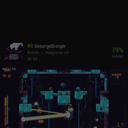
variedad. Dicho esto, está muy bien como juego para recoger y
jugar que casi garantiza una experiencia divertida para unas
cuantas carreras.Raspberry Mash se monetiza a través de iAPs
para una moneda premium utilizada para desbloquear armas
aleatorias que luego tienen una probabilidad de caer durante el
juego, anuncios incentivados para moneda premium gratuita, y un
sistema de energía que nos limita a cinco carreras antes de tener
#
8
ScourgeBringer
que pagar o esperar una hora. Afortunadamente, cada carrera es
79
%
Acción
Juegos de rol
bastante larga, lo que significa que el juego se puede jugar
similar
fácilmente durante largos períodos de tiempo a pesar del sistema
$6.99
de energía, y los iAPs nunca son necesarios.