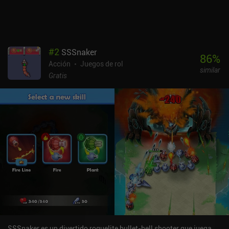
equipar o mejorar nuestro equipo. Desgraciadamente, los jefes se
vuelven bastante duros rápidamente, obligándonos a pagar para
hacernos más fuertes o a empezar a machacar una y otra vez para
conseguir recursos. Archero 2 se monetiza a través de anuncios
incentivados para revivir o ganar oro extra, e iAPs para
#
2
SSSnaker
suscripciones, para eliminar los anuncios, y para adquirir moneda
86
%
Acción
Juegos de rol
premium utilizada para comprar cajas de botín de equipo. Todo en
similar
Archero 2 está increíblemente simplificado, pero la jugabilidad
Gratis
resulta menos emocionante que en el primer juego. Y la mayoría de
las habilidades aleatorias que podemos elegir cada vez que
subimos de nivel son algo decepcionantes. No puedo
recomendarlo.
SSSnaker es un divertido roguelite bullet-hell shooter que juega