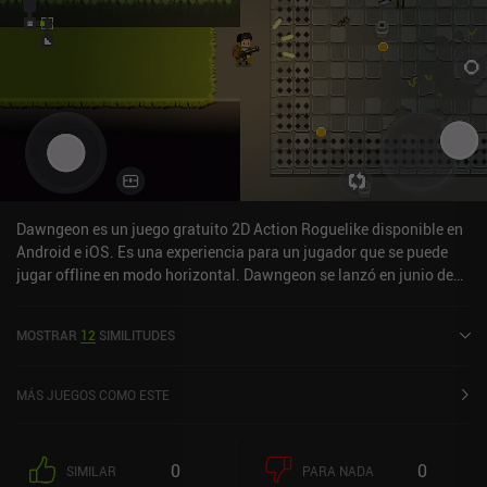
bastante. SSSnaker se monetiza mediante un sistema de energía,
un pase de batalla, anuncios incentivados y otros iAP que nos
permiten hacernos más fuertes más rápido. El juego se monetiza
de forma muy parecida a Archero, pero la experiencia de juego en
sí me pareció más entretenida. Se puede jugar gratis siempre que
no te importe la dificultad.
Dawngeon es un juego gratuito 2D Action Roguelike disponible en
Android e iOS. Es una experiencia para un jugador que se puede
jugar offline en modo horizontal. Dawngeon se lanzó en junio de
2023 y tiene una valoración actual de 4,6 sobre 5,0 en iOS App
Store.
MOSTRAR
12
SIMILITUDES
MÁS JUEGOS COMO ESTE
0
0
SIMILAR
PARA NADA