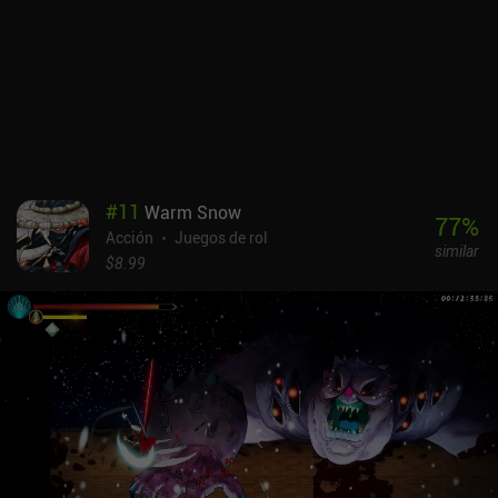
adelante. Al final, nos topamos con un "muro" de progresión suave
que nos obliga a mejorar a nuestro héroe y sus objetos, lo cual es
muy caro. Desgraciadamente, en ese punto tenemos que pagar
dinero real para progresar más rápido o machacarnos. Dungero:
Archero Roguelike RPG se monetiza mediante anuncios
incentivados e iAPs de pago por ganar. Los anuncios se pueden
eliminar, pero el precio de 9,99 $ para hacerlo es bastante elevado.
No es mejor que Archero, pero tampoco peor. Una alternativa
decente si estás buscando una
#
11
Warm Snow
77
%
Acción
Juegos de rol
similar
$8.99