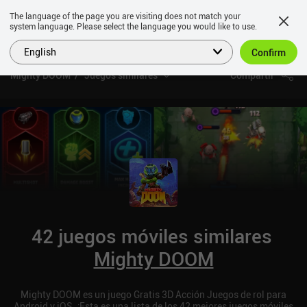
The language of the page you are visiting does not match your
system language. Please select the language you would like to use.
English
Confirm
Mighty DOOM
Juegos similares
Compartir
42 juegos móviles similares
Mighty DOOM
Mighty DOOM es un juego Gratis 3D Acción Juegos de rol para
Android y iOS. ¡Esta es una lista de los 42 mejores juegos móviles