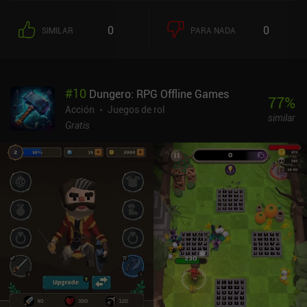
diseño de juego sólido, pero la monetización basada en la energía
lamentablemente significa que sólo podemos jugar cuatro rondas
0
0
SIMILAR
PARA NADA
antes de tener que esperar una hora o pagar.
#
10
Dungero: RPG Offline Games
77
%
Acción
Juegos de rol
similar
Gratis