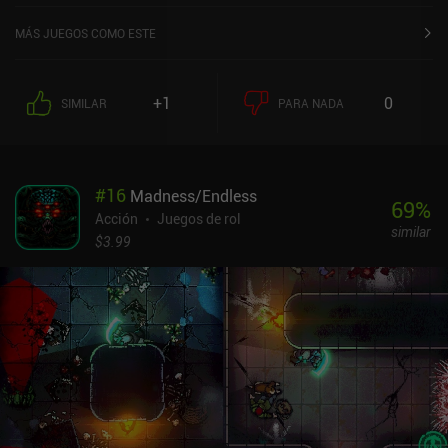
MÁS JUEGOS COMO ESTE
+1
0
SIMILAR
PARA NADA
#
16
Madness/Endless
69
%
Acción
Juegos de rol
similar
$3.99