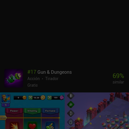
crea una experiencia de juego muy sólida y hace que superar un
nivel sea muy satisfactorio. Visualmente, el juego es
impresionante. Los niveles pueden ser bastante oscuros, pero esto
sólo sirve para resaltar ciertas características de diseño de los
enemigos y los efectos visuales de nuestras habilidades. Del
mismo modo, los PNJ con los que nos encontramos son
llamativos y únicos. Aunque la experiencia es muy positiva, hay
algunos inconvenientes. Los diálogos con los PNJ pueden resultar
un poco torpes, con pequeños cuadros de texto que hay que pulsar,
y la historia resulta a veces enrevesada. En última instancia, estos
inconvenientes son menores y quedan eclipsados por los aspectos
positivos. Madness/Endless es un juego premium de 3,99 $ sin
#
17
Gun & Dungeons
anuncios ni iAP. Aunque es un reto, sin duda recomiendo probar
69
%
Acción
Tirador
esta joya de juego independiente.
similar
Gratis