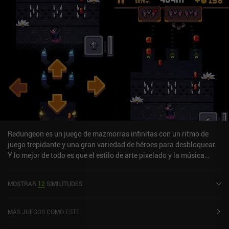
Redungeon es un juego de mazmorras infinitas con un ritmo de
juego trepidante y una gran variedad de héroes para desbloquear.
Y lo mejor de todo es que el estilo de arte pixelado y la música
única y divertida dan al juego un auténtico ambiente retro
arcade.Empezando con un solo héroe, recogemos monedas en la
MOSTRAR
12
SIMILITUDES
infinita mazmorra generada proceduralmente mientras
intentamos escapar de los numerosos obstáculos y monstruos
para desbloquear y mejorar a los otros 11 héroes, cada uno de los
MÁS JUEGOS COMO ESTE
cuales tiene una habilidad única que afecta a la jugabilidad.