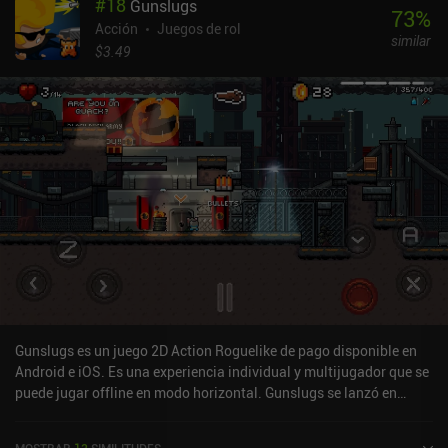
#
18
Gunslugs
73
%
Acción
Juegos de rol
similar
$3.49
Gunslugs es un juego 2D Action Roguelike de pago disponible en
Android e iOS. Es una experiencia individual y multijugador que se
puede jugar offline en modo horizontal. Gunslugs se lanzó en
enero de 2013 y tiene una valoración actual de 4,6 sobre 5,0 en
Google Play y de 4,5 sobre 5,0 en la App Store de iOS.
MOSTRAR
13
SIMILITUDES