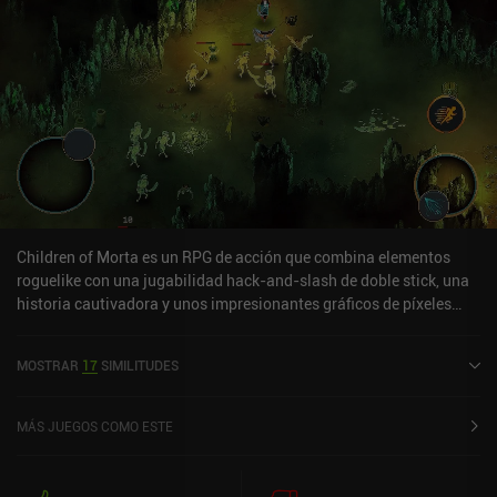
Children of Morta es un RPG de acción que combina elementos
roguelike con una jugabilidad hack-and-slash de doble stick, una
historia cautivadora y unos impresionantes gráficos de píxeles
para crear una experiencia inolvidable. El juego está ambientado
en un lejano mundo de fantasía en el Monte Morta, donde la
MOSTRAR
17
SIMILITUDES
familia Bergson, sus protectores, descubren que ha resurgido una
corrupción. Y ahora depende de nosotros ponerle fin. Lo que
realmente hace que el juego destaque es su enfoque en esta
MÁS JUEGOS COMO ESTE
familia. Sus miedos y personalidades se retratan con notable
profundidad y se apoyan en una narración excelente, similar a la
de Bastion. Al principio de cada partida, se nos pide que elijamos