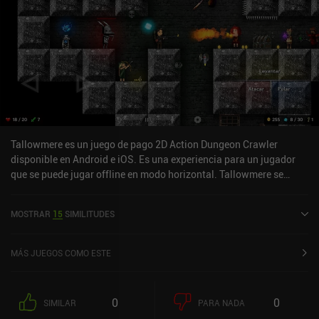
con la inusual mecánica del juego y su horripilante estética, la
jugabilidad se convierte en un reto bastante rápido. Los controles
son rígidos, los enemigos son brutales, los tiempos son difíciles de
conseguir y un solo movimiento incorrecto a menudo acaba con la
carrera. Por suerte, no tenemos que completar los diez niveles, ya
que podemos abandonar en cualquier momento. Severance Pain
se monetiza mostrando breves anuncios entre niveles que sólo
afectan ligeramente a la jugabilidad, por lo demás inmersiva. En
general, es un buen pasatiempo para los amantes de los slashers
desafiantes, pero hay que esperar perder mucho.
Tallowmere es un juego de pago 2D Action Dungeon Crawler
disponible en Android e iOS. Es una experiencia para un jugador
que se puede jugar offline en modo horizontal. Tallowmere se
lanzó en mayo de 2015 y tiene una valoración actual de 4,6 sobre
5,0 en Google Play y de 4,7 sobre 5,0 en la App Store de iOS.
MOSTRAR
15
SIMILITUDES
MÁS JUEGOS COMO ESTE
0
0
SIMILAR
PARA NADA