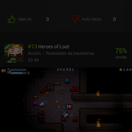
crear montones de builds únicos. Como ahora podemos bloquear
los ataques, el sistema de combate resulta más envolvente y
divertido que en los juegos anteriores, pero sigue adoleciendo de la
0
0
SIMILAR
PARA NADA
ausencia de controles de joystick virtuales, lo que nos obliga a
pulsar para movernos. Sin embargo, si jugamos con un mando, los
controles son personalizables y bloquear los ataques enemigos se
convierte en un juego de niños.El nuevo modo multijugador nos
#
13
Heroes of Loot
permite unirnos a los mundos de otros jugadores y se divide en
75
%
cooperativo o PvP. Si el alma de nuestro personaje es pura,
Acción
Rastreador de mazmorras
similar
podremos solicitar ayuda a otros jugadores para derrotar a
$3.49
enemigos difíciles. Si nos unimos con un alma corrupta, podemos
luchar contra el otro jugador en PvP. Por desgracia, el modo
multijugador no estaba disponible mientras jugué, pero se han
introducido mejoras en las últimas actualizaciones.bit Dungeon III
es un juego premium de 1,99 $ sin anuncios ni iAP. Es un juego
más completo que el primero de la serie, pero por desgracia no es
tan divertido y adolece de la misma interfaz diminuta que sus
predecesores. Aunque no es una recomendación clara, los fans de
los RPG de acción y los roguelikes podrían disfrutar de su
desafiante jugabilidad y sus difíciles combates contra jefes
finales.