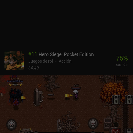
infinitamente para volar por el mapa. Todo esto ayuda a crear una
experiencia de juego realmente trepidante. Los sencillos controles
táctiles funcionan bien, y el juego es compatible con mandos y
teclados externos. Tallowmere 2 se monetiza a través de un único
iAP de 4,99 $ para desbloquear el modo cooperativo, la posibilidad
de comprar pociones y mucho más. El juego puede disfrutarse
durante varias horas sin este iAP, pero se recomienda su uso si
realmente te gusta.El juego es simplemente divertido, y su sólida
#
11
Hero Siege: Pocket Edition
jugabilidad y buen humor lo convierten en una compra obligada
75
%
Juegos de rol
Acción
para los fans de los roguelikes hardcore.
similar
$4.49