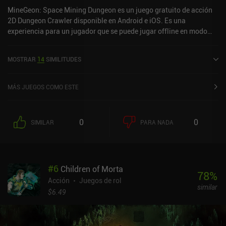
MineGeon: Space Mining Dungeon es un juego gratuito de acción
2D Dungeon Crawler disponible en Android e iOS. Es una
experiencia para un jugador que se puede jugar offline en modo
horizontal. Ha recibido 3 valoraciones de usuarios de la
comunidad MiniReview. MineGeon: Space Mining Dungeon se
MOSTRAR
14
SIMILITUDES
lanzó en enero de 2023 y tiene una valoración actual de 4,1 sobre
5,0 en Google Play y de 4,4 sobre 5,0 en la App Store de iOS.
MÁS JUEGOS COMO ESTE
0
0
SIMILAR
PARA NADA
#
6
Children of Morta
78
%
Acción
Juegos de rol
similar
$6.49