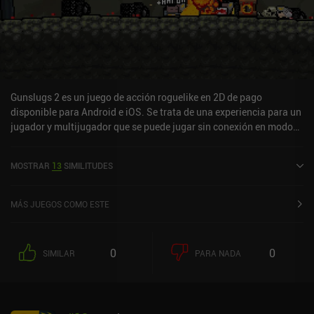
Gunslugs 2 es un juego de acción roguelike en 2D de pago
disponible para Android e iOS. Se trata de una experiencia para un
jugador y multijugador que se puede jugar sin conexión en modo
horizontal. Gunslugs 2 se lanzó en enero de 2015 y tiene una
valoración actual de 4,1 sobre 5,0 en Google Play y de 4 sobre 5,0
MOSTRAR
13
SIMILITUDES
en la App Store de iOS.
MÁS JUEGOS COMO ESTE
0
0
SIMILAR
PARA NADA