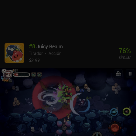
dinero.
#
8
Juicy Realm
76
%
Tirador
Acción
similar
$2.99