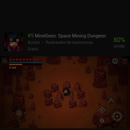
podemos ganar un 30% de daño extra, pero a costa de que
nuestros disparos ya no se realicen en línea recta. Encontrar
divertidas combinaciones de objetos es lo que más me ha gustado
del juego. The Last Game es un juego premium de 1,99 $ sin
anuncios ni iAP. Es un juego bastante fácil de completar, pero con
varias clases y cinco dificultades, está hecho para ser rejugado.
#
5
MineGeon: Space Mining Dungeon
Con muy poca progresión permanente, las cosas acaban
80
%
Acción
Rastreador de mazmorras
volviéndose repetitivas, pero es un juego estupendo para divertirse
similar
rápidamente.
Gratis