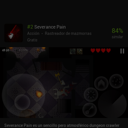
para avanzar más rápido, lo cual es una gran comodidad que ojalá
implementaran más juegos. Los controles táctiles son decentes,
pero esquivar y bloquear es difícil sin un mando Bluetooth. Las
carreras pueden durar fácilmente más de una hora, lo que puede
#
2
Severance Pain
no gustar a algunos, pero puedes parar y volver más tarde en
84
%
Acción
Rastreador de mazmorras
cualquier momento. Shadow of the Depth se monetiza mediante
similar
iAPs para conseguir cuatro héroes extra y adquirir al instante más
Gratis
runas, que también podemos ganar mediante anuncios
incentivados o jugando. [Continúa con los 30 mejores juegos de
Dungeon Crawler para móvil]
Severance Pain es un sencillo pero atmosférico dungeon crawler