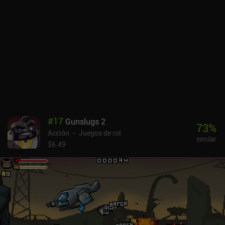
subirán de nivel sus monstruos, lo que se traduce en mejores
botines. Así que podemos elegir cualquier región en la que
centrarnos. Pero lo más interesante es que podemos cambiar a
cooperativo en cualquier momento para jugar online o a través de
una wi-fi local. Es una forma estupenda de disfrutar del juego con
amigos o de conseguir equipo con jugadores aleatorios. Los
controles táctiles son geniales, pero el juego también es
parcialmente compatible con mandos. Soul Knight Prequel se
monetiza mediante un pase de batalla de pago e iAPs para
cosméticos y mejor equipo. Sin embargo, no es necesario comprar
nada para disfrutar del juego. Con todo, es uno de mis nuevos RPG
#
17
Gunslugs 2
de acción favoritos, y estoy realmente impresionado por lo pulida y
73
%
Acción
Juegos de rol
bien llevada que está la experiencia. NOTA: El juego ha tenido
similar
graves problemas con los servidores durante su lanzamiento. En
$6.49
mi región ya se han resuelto, y por eso estoy escribiendo este
análisis ahora. Si no se ha solucionado en tu región, te sugiero que
esperes un poco.