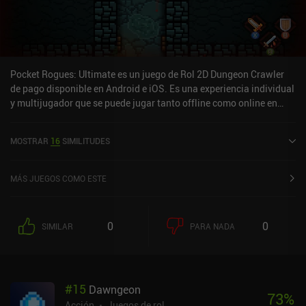
Pocket Rogues: Ultimate es un juego de Rol 2D Dungeon Crawler
de pago disponible en Android e iOS. Es una experiencia individual
y multijugador que se puede jugar tanto offline como online en
modo horizontal. Ha recibido 5 valoraciones de los usuarios de la
comunidad MiniReview. Pocket Rogues: Ultimate se lanzó en
MOSTRAR
16
SIMILITUDES
octubre de 2017 y tiene una valoración actual de 4,6 sobre 5,0 en
Google Play y de 4,7 sobre 5,0 en la App Store de iOS.
MÁS JUEGOS COMO ESTE
0
0
SIMILAR
PARA NADA
#
15
Dawngeon
73
%
Acción
Juegos de rol