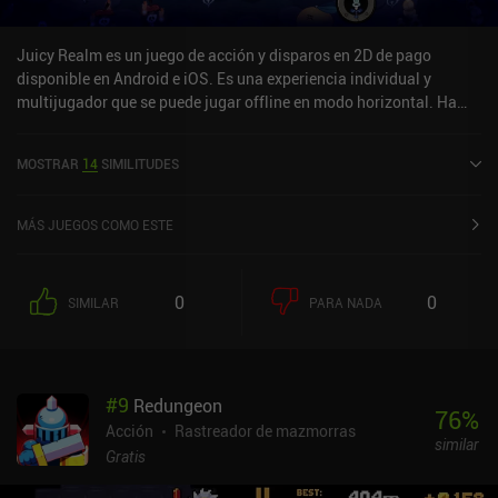
Juicy Realm es un juego de acción y disparos en 2D de pago
disponible en Android e iOS. Es una experiencia individual y
multijugador que se puede jugar offline en modo horizontal. Ha
recibido 1 valoración de usuario de la comunidad MiniReview.
Juicy Realm se lanzó en mayo de 2020 y tiene una valoración
MOSTRAR
14
SIMILITUDES
actual de 4,2 sobre 5,0 en Google Play y de 4,3 sobre 5,0 en iOS App
Store.
MÁS JUEGOS COMO ESTE
0
0
SIMILAR
PARA NADA
#
9
Redungeon
76
%
Acción
Rastreador de mazmorras
similar
Gratis