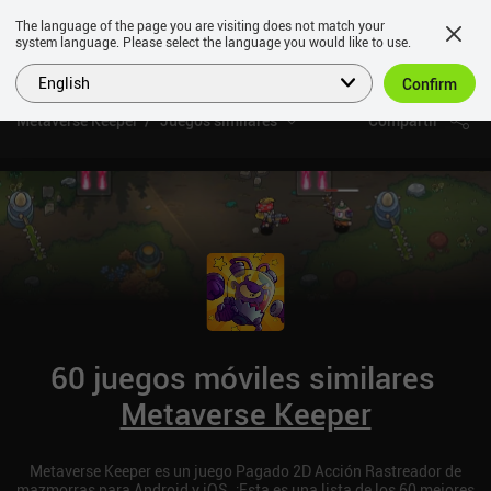
The language of the page you are visiting does not match your
system language. Please select the language you would like to use.
English
Confirm
Metaverse Keeper
Juegos similares
Compartir
60 juegos móviles similares
Metaverse Keeper
Metaverse Keeper es un juego Pagado 2D Acción Rastreador de
mazmorras para Android y iOS. ¡Esta es una lista de los 60 mejores