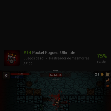
#
14
Pocket Rogues: Ultimate
75
%
Juegos de rol
Rastreador de mazmorras
similar
$5.99