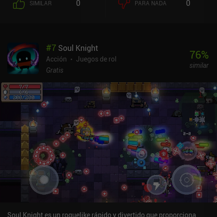
0
0
SIMILAR
PARA NADA
entre ocho personajes jugables y nos adentramos en mazmorras
generadas proceduralmente. Por el camino, nos enfrentamos a
hordas de enemigos, cada uno con su propio estilo de ataque, y a
jefes que realmente golpean, con una jugabilidad que recuerda a
#
7
Soul Knight
los antiguos juegos de Diablo. Por el camino, desbloqueamos
76
%
habilidades permanentes y potenciadores temporales, y
Acción
Juegos de rol
similar
recogemos oro para mejoras fuera de la batalla, todo ello para
Gratis
acercarnos un paso más a la derrota de la corrupción. Cada
recorrido no dura demasiado y a menudo hace avanzar la historia,
incluso cuando no completamos la mazmorra, dando la sensación
de que siempre estamos progresando. También podemos
desbloquear "Pruebas familiares", un modo roguelike más
tradicional en el que todo el progreso se pierde cuando morimos. A
veces, la escritura parece demasiado pequeña para la pantalla de
un móvil, pero el mayor inconveniente es la disposición estándar
de los controles táctiles, que realmente me descolocó. Por suerte,
los controles se pueden personalizar, lo cual recomiendo, y
también se admiten mandos Bluetooth. A pesar de los defectos,
puedo decir que los fans de Diablo, los RPG de acción y los
roguelikes se sentirán como en casa. Children of Morta cuesta 6,99
$ e incluye todos los contenidos descargables.
Soul Knight es un roguelike rápido y divertido que proporciona