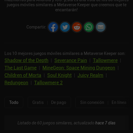
juegos móviles similares a Metaverse Keeper que creemos que te
encantarán!
Compartir
:
Los 10 mejores juegos móviles similares a Metaverse Keeper son:
Shadow of the Depth
|
Severance Pain
|
Tallowmere
|
The Last Game
|
MineGeon: Space Mining Dungeon
|
Children of Morta
|
Soul Knight
|
Juicy Realm
|
Redungeon
|
Tallowmere 2
Todo
Gratis
|
De pago
Sin conexión
|
En línea
Listado de 60 juegos similares, actualizado
hace 7 días