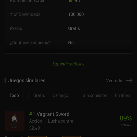
Puntuación actual
4.7
# of Downloads
100,000+
Precio
Gratis
¿Contiene anuncios?
No
Expandir detalles
Juegos similares
Ver todo
Todo
Gratis
|
De pago
Sin conexión
|
En línea
#
1
Vagrant Sword
89
%
Acción
Lucha contra
similar
$2.49