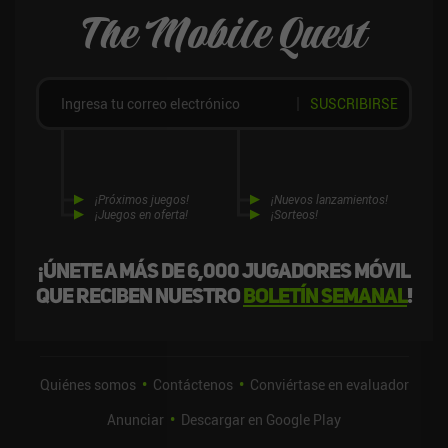
The Mobile Quest
SUSCRIBIRSE
¡Próximos juegos!
¡Nuevos lanzamientos!
¡Juegos en oferta!
¡Sorteos!
¡Únete a más de 6,000 jugadores móvil
que reciben nuestro
boletín semanal
!
Quiénes somos
Contáctenos
Conviértase en evaluador
Anunciar
Descargar en Google Play