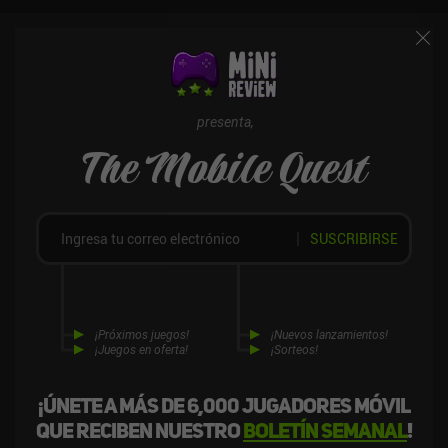
y que no hay estadísticas específicas para las armas y el equipo.
Los controles táctiles son excelentes, pero no hay compatibilidad
con mandos. mo.co se monetiza a través de iAPs para una moneda
premium y un pase de batalla de pago que se utiliza para obtener
cosméticos que no afectan a la jugabilidad, lo que hace que la
monetización sea totalmente justa. Sin embargo, la probabilidad
presenta,
de conseguir el cosmético de pago que deseas es baja, por lo que
The Mobile Quest
sugiero no gastar en el juego. Es una recomendación fácil para los
fans de los RPG cooperativos brillantes y un juego al que me veo
jugando durante mucho tiempo si Supercell no estropea la
monetización. Nota: en el momento de escribir este análisis, el
SUSCRIBIRSE
juego aún requiere invitación de un amigo, pero se espera que eso
cambie pronto.
¡Próximos juegos!
¡Nuevos lanzamientos!
¡Juegos en oferta!
¡Sorteos!
¡Únete a más de 6,000 jugadores móvil
que reciben nuestro
boletín semanal
!