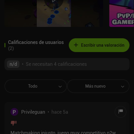
Calificaciones de usuarios
Escribir una valoración
(
2
)
n/d
•
Se necesitan 4 calificaciones
Todo
Más nuevo
P
Privileguan
•
hace 5a
Matchmaking injusto, juego muy competitivo p2w.