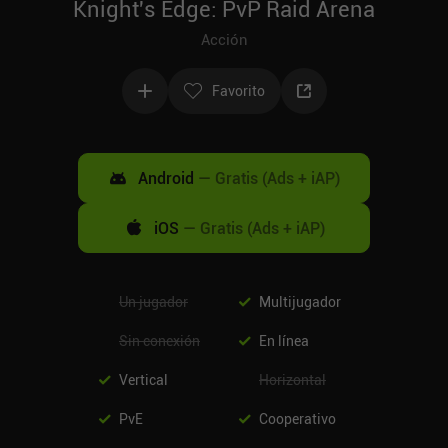
Knight's Edge: PvP Raid Arena
Acción
Favorito
Android
—
Gratis (Ads + iAP)
iOS
—
Gratis (Ads + iAP)
Un jugador
Multijugador
Sin conexión
En línea
Vertical
Horizontal
PvE
Cooperativo