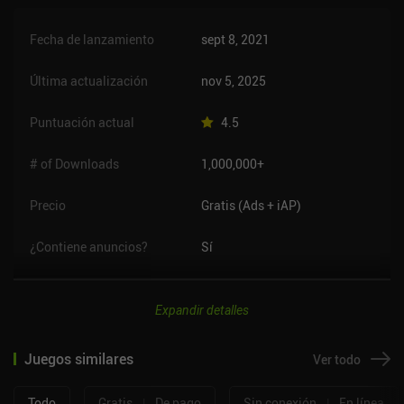
Fecha de lanzamiento
sept 8, 2021
Última actualización
nov 5, 2025
Puntuación actual
4.5
# of Downloads
1,000,000+
Precio
Gratis (Ads + iAP)
¿Contiene anuncios?
Sí
Expandir detalles
Juegos similares
Ver todo
Todo
Gratis
|
De pago
Sin conexión
|
En línea