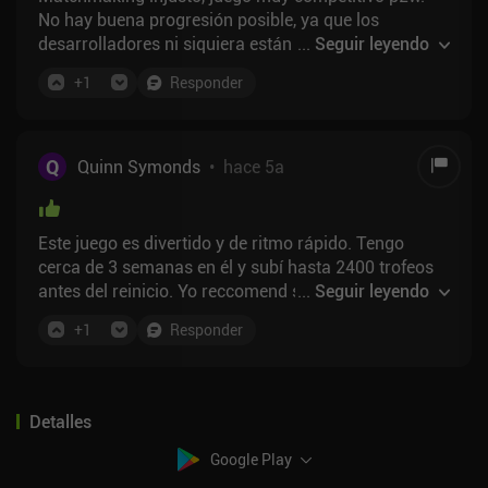
No hay buena progresión posible, ya que los
desarrolladores ni siquiera están dando la mínima
...
Seguir leyendo
cantidad de objetos raros para poder TAL VEZ
+
1
Responder
competir como jugador f2p... De lo contrario podría
ser divertido.
Q
Quinn Symonds
•
hace 5a
Este juego es divertido y de ritmo rápido. Tengo
cerca de 3 semanas en él y subí hasta 2400 trofeos
antes del reinicio. Yo reccomend si te gusta este
...
Seguir leyendo
juego que usted consigue el pase de batalla para
+
1
Responder
9,99. Cuando subas de rango cuando seas nuevo te
enfrentaras a gente con items que son 15-20 niveles
mas altos que los tuyos y el pase es la forma mas
rapida de subirlos de nivel. También recomiendo
Detalles
hunt royale si te gusta este estilo de juego
Google Play