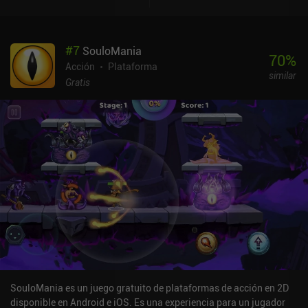
de supervivencia sin fin y una campaña compuesta por 20 niveles
de dificultad progresiva que introducen gradualmente nuevos
enemigos, armas y habilidades pasivas. Ambos modos ofrecen un
#
7
SouloMania
buen equilibrio entre dificultad y satisfacción.Originalmente
70
%
creado para PC y luego portado a móviles, la decepcionante
Acción
Plataforma
similar
implementación de controles táctiles es el punto más débil del
Gratis
juego. De hecho, los joysticks virtuales utilizados para moverse y
disparar a menudo dejan de funcionar en el peor momento posible,
lo que, dada la naturaleza trepidante del juego, resulta
exasperantemente frustrante. Es una lástima, ya que el juego es,
por lo demás, una buena nueva iteración del popular género de los
shooters con dos joysticks. Por suerte, el juego es compatible con
mandos Bluetooth. Tesla vs Lovecraft cuesta 9,99 $ en Android,
8,99 $ en iOS y es gratuito a través de Google Play Pass. Aunque la
jugabilidad es divertida, no merece la pena pagar el precio
completo hasta que se arreglen los controles, pero es un buen
partido si se compra en rebajas.
SouloMania es un juego gratuito de plataformas de acción en 2D
disponible en Android e iOS. Es una experiencia para un jugador