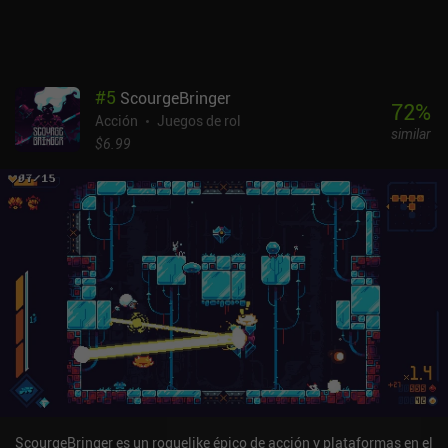
mando, y me he visto obligado a tocar la pantalla para algunas
cosas menores pero necesarias. Dungreed es un juego premium de
4,99 $ sin anuncios ni iAP, lo que lo convierte en una opción
fantástica. No te puedes equivocar con este juego, ya que la
#
5
ScourgeBringer
jugabilidad es muy divertida, los gráficos pixelados son geniales y
72
%
Acción
Juegos de rol
la música es increíble.
similar
$6.99
ScourgeBringer es un roguelike épico de acción y plataformas en el