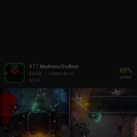
#
17
Madness/Endless
65
%
Acción
Juegos de rol
similar
$3.99