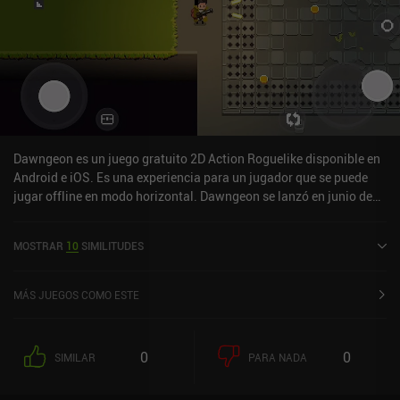
un pase de batalla, anuncios incentivados y otros iAP que nos
permiten hacernos más fuertes más rápido. El juego se monetiza
de forma muy parecida a Archero, pero la experiencia de juego en
sí me pareció más entretenida. Se puede jugar gratis siempre que
no te importe la dificultad.
Dawngeon es un juego gratuito 2D Action Roguelike disponible en
Android e iOS. Es una experiencia para un jugador que se puede
jugar offline en modo horizontal. Dawngeon se lanzó en junio de
2023 y tiene una valoración actual de 4,6 sobre 5,0 en iOS App
Store.
MOSTRAR
10
SIMILITUDES
MÁS JUEGOS COMO ESTE
0
0
SIMILAR
PARA NADA