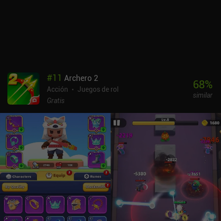
horas. Como desbloquear Dead Ops Arcade en Call of Duty, es el
juego inesperado que todos conocemos pero que nunca vimos
venir. Desgraciadamente, los enemigos parecen poco inspirados,
ya que en su mayoría son círculos con formas y colores diferentes,
pero tienen ataques y patrones de movimiento únicos, e incluso el
terreno puede ser peligroso, con peligros como la lava y el ácido.
Así que no le quita mucho valor al juego. Level Tank sólo se
#
11
Archero 2
monetiza a través de unos pocos anuncios incentivados, por lo que
68
%
Acción
Juegos de rol
es una recomendación fácil para los fans de los shooters de dos
similar
palancas y los juegos de bullet-hell a la inversa, o para cualquiera
Gratis
que busque un impulso nostálgico. Echa un vistazo a nuestra lista
de los 16 mejores juegos de bullet hell para móvil que hemos
analizado a lo largo de los años.