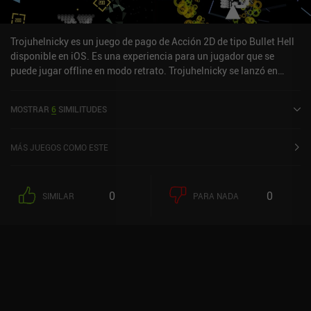
que nos permiten hacernos más fuertes más rápido. Estos iAP
pueden suponer una gran diferencia, pero como juego casual, la
jugabilidad básica y las partidas de 10-15 minutos son pulidas y
Trojuhelnicky es un juego de pago de Acción 2D de tipo Bullet Hell
divertidas.
disponible en iOS. Es una experiencia para un jugador que se
puede jugar offline en modo retrato. Trojuhelnicky se lanzó en
enero de 2024 y tiene una valoración actual de 4,8 sobre 5,0 en iOS
App Store.
MOSTRAR
6
SIMILITUDES
MÁS JUEGOS COMO ESTE
0
0
SIMILAR
PARA NADA