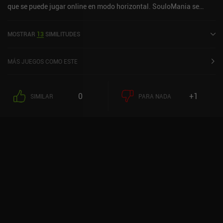
que se puede jugar online en modo horizontal. SouloMania se
lanzó en noviembre de 2023 y tiene una valoración actual de 4,6
sobre 5,0 en Google Play y de 4,4 sobre 5,0 en la App Store de iOS.
MOSTRAR
13
SIMILITUDES
MÁS JUEGOS COMO ESTE
0
+1
SIMILAR
PARA NADA