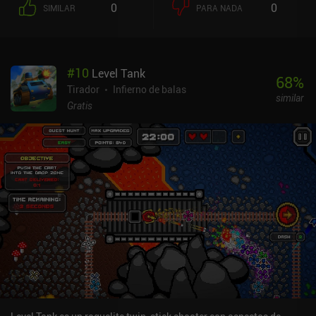
0
0
SIMILAR
PARA NADA
experiencia de juego de ritmo rápido pero ligeramente más
relajada que la mayoría de los shooters de dos palancas, pero no
hay que confundir la simplicidad con la falta de desafío, porque
Raspberry Mash es definitivamente hardcore. Afortunadamente,
#
10
Level Tank
podemos gastar las almas que ganamos matando enemigos en
68
%
comprar mejoras permanentes para el personaje entre partida y
Tirador
Infierno de balas
similar
partida, de modo que nos hacemos más fuertes poco a poco. El
Gratis
juego presenta un nítido estilo pixel art, combates contra jefes
insanos y montones de armas, habilidades y combos que se
desbloquean con el tiempo. El mayor inconveniente es que, aunque
las mazmorras se generan aleatoriamente, no hay mucha
variedad. Dicho esto, está muy bien como juego para recoger y
jugar que casi garantiza una experiencia divertida para unas
cuantas carreras.Raspberry Mash se monetiza a través de iAPs
para una moneda premium utilizada para desbloquear armas
aleatorias que luego tienen una probabilidad de caer durante el
juego, anuncios incentivados para moneda premium gratuita, y un
sistema de energía que nos limita a cinco carreras antes de tener
que pagar o esperar una hora. Afortunadamente, cada carrera es
bastante larga, lo que significa que el juego se puede jugar
fácilmente durante largos períodos de tiempo a pesar del sistema