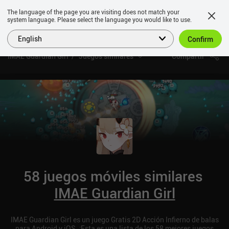
The language of the page you are visiting does not match your
system language. Please select the language you would like to use.
English
Confirm
IMAE Guardian Girl
Juegos similares
Compartir
58 juegos móviles similares
IMAE Guardian Girl
IMAE Guardian Girl es un juego Gratis 2D Acción Infierno de balas
para Android y iOS. ¡Esta es una lista de los 58 mejores juegos