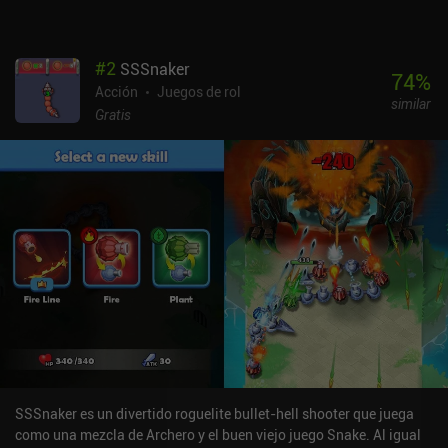
es un juego premium de 4,99 $ sin anuncios ni iAP. Si te gustan los
juegos de acción y disparos, y no piensas acabártelo de un tirón,
seguro que disfrutarás de su espectacularidad audiovisual.
#
2
SSSnaker
74
%
Acción
Juegos de rol
similar
Gratis
SSSnaker es un divertido roguelite bullet-hell shooter que juega
como una mezcla de Archero y el buen viejo juego Snake. Al igual