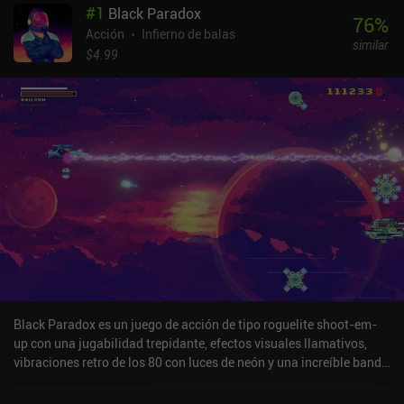
#
1
Black Paradox
76
%
Acción
Infierno de balas
similar
$4.99
Black Paradox es un juego de acción de tipo roguelite shoot-em-
up con una jugabilidad trepidante, efectos visuales llamativos,
vibraciones retro de los 80 con luces de neón y una increíble banda
sonora synthwave. En el papel de un cazarrecompensas
encargado de capturar a una peligrosa banda criminal, deberemos