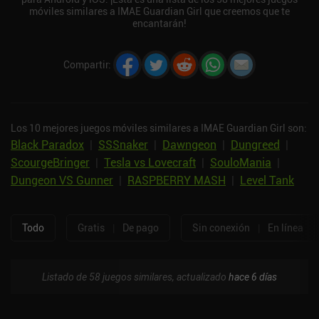
móviles similares a IMAE Guardian Girl que creemos que te
encantarán!
Compartir
:
Los 10 mejores juegos móviles similares a IMAE Guardian Girl son:
Black Paradox
|
SSSnaker
|
Dawngeon
|
Dungreed
|
ScourgeBringer
|
Tesla vs Lovecraft
|
SouloMania
|
Dungeon VS Gunner
|
RASPBERRY MASH
|
Level Tank
Todo
Gratis
|
De pago
Sin conexión
|
En línea
Listado de 58 juegos similares, actualizado
hace 6 días