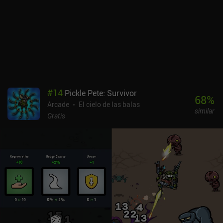
volvemos a nuestro campamento, donde podemos subir de nivel a
nuestro personaje, equiparnos con nuevo equipo, desbloquear
nuevas habilidades y mejorar nuestras estadísticas. Toda esta
progresión es permanente, lo que nos permite llegar más lejos en
la siguiente partida. Endless Wander se monetiza mediante
anuncios incentivados para obtener recompensas extra, e iAPs
para dos clases de personaje adicionales, un pase de batalla,
moneda premium y un pack mensual que elimina los anuncios
durante 30 días. Estas compras te permiten progresar más rápido,
#
14
Pickle Pete: Survivor
pero no parecen necesarias en absoluto. Por desgracia, los dos
68
%
Arcade
El cielo de las balas
personajes adicionales son bastante caros, 6,99 $ cada uno.
similar
Gratis