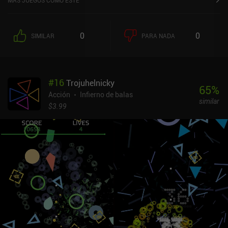
MÁS JUEGOS COMO ESTE
estándar se disparan automáticamente y, cada vez que subimos de
nivel, podemos elegir una de las tres habilidades aleatorias o
potenciadores de estadísticas que duran hasta que morimos.Estas
0
0
SIMILAR
PARA NADA
extravagantes habilidades van desde bumeranes a drones y se
disparan automáticamente a determinados intervalos. Sin
embargo, debemos tener cuidado con las que elegimos, ya que
sólo podemos equipar seis habilidades y seis potenciadores
#
16
Trojuhelnicky
temporales. Por el lado bueno, si elegimos una que ya tenemos, se
65
%
hace más fuerte.El objetivo es sobrevivir a los miles de enemigos y
Acción
Infierno de balas
similar
varios jefes de cada capítulo para poder pasar al siguiente, más
$3.99
difícil. La progresión permanente se consigue comprando mejoras
y equipando y subiendo de nivel el botín, como en Archero.Esto
crea un agradable flujo y reflujo en la dificultad, en el que cada
misión se vuelve gradualmente más fácil hasta que terminamos un
capítulo, tras lo cual se vuelve más difícil durante un tiempo.El
estilo artístico está bien, pero la interfaz de usuario es un gran
paso adelante en comparación con Magic Survival. Los mayores
inconvenientes son que el juego se hace un poco repetitivo, y que
los enemigos y las balas acaban siendo tan pequeños que es difícil
verlos.Survivor.io se monetiza mediante un sistema de energía que
nos limita a una hora de juego de capítulo normal cada vez, e iAPs