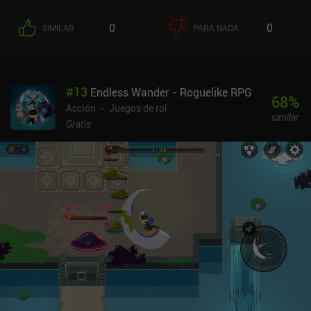
puertas a la siguiente planta. Y como podemos ver qué
recompensa nos espera tras cada puerta si sobrevivimos,
0
0
SIMILAR
PARA NADA
podemos ser algo estratégicos a la hora de elegir. Cuando
morimos, volvemos a casa. Aquí, podemos mejorar
permanentemente todo, desde las armas y el equipo hasta las
ventajas que aumentan las estadísticas de nuestro héroe. Incluso
#
13
Endless Wander - Roguelike RPG
podemos desbloquear profesiones, como la minería, que nos
68
%
permite extraer minerales de las mazmorras. Estos minerales
Acción
Juegos de rol
similar
pueden usarse después para fabricar equipo. Lo ames o lo odies, el
Gratis
juego también está lleno de recompensas diarias, objetos
gratuitos en la tienda y algunos eventos que se desbloquean más
adelante. Al final, nos topamos con un "muro" de progresión suave
que nos obliga a mejorar a nuestro héroe y sus objetos, lo cual es
muy caro. Desgraciadamente, en ese punto tenemos que pagar
dinero real para progresar más rápido o machacarnos. Dungero:
Archero Roguelike RPG se monetiza mediante anuncios
incentivados e iAPs de pago por ganar. Los anuncios se pueden
eliminar, pero el precio de 9,99 $ para hacerlo es bastante elevado.
No es mejor que Archero, pero tampoco peor. Una alternativa
decente si estás buscando una