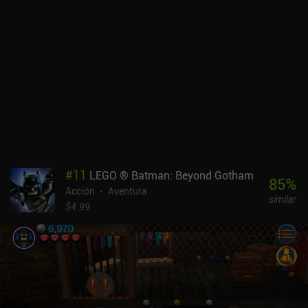
prendernos fuego para quemar plantas espinosas o alimentar a
tótems hambrientos con bayas brillantes. Nuestra espada se
alarga cuantos más enemigos matemos, lo que, aparte de ser un
truco genial, también se utiliza mucho para resolver puzles.
Además, podemos personalizar tanto a nuestro personaje como el
arma con equipamiento útil, habilidades prácticas y cosméticos
divertidos, incluidos varios rastros que deja la espada al blandirla.
Disfruté mucho con la mecánica sencilla pero satisfactoria del
juego, su humor absurdo, las numerosas referencias a la cultura
pop y el alto nivel de pulido. Es una experiencia memorable, sobre
todo por los desafíos y minijuegos adicionales que podemos
completar entre niveles. Slash Quest! se puede probar gratis
#
11
LEGO ® Batman: Beyond Gotham
durante los 2 primeros niveles, y con un único iAP de 4,99 $ se
85
%
Acción
Aventura
desbloquea el juego completo. La jugabilidad se adaptará
similar
perfectamente a una gran variedad de jugadores de todas las
$4.99
edades y demografías.