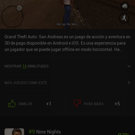
Grand Theft Auto: San Andreas es un juego de acción y aventura en
3D de pago disponible en Android e iOS. Es una experiencia para
un jugador que se puede jugar offline en modo horizontal. Ha
recibido 10 valoraciones de usuarios de la comunidad MiniReview.
Grand Theft Auto: San Andreas se lanzó en diciembre de 2013 y
MOSTRAR
13
SIMILITUDES
tiene una valoración actual de 4,5 sobre 5,0 en Google Play y de 4,7
sobre 5,0 en la App Store de iOS.
MÁS JUEGOS COMO ESTE
+1
+5
SIMILAR
PARA NADA
#
9
Nine Nights