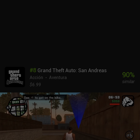
#
8
Grand Theft Auto: San Andreas
90
%
Acción
Aventura
similar
$6.99