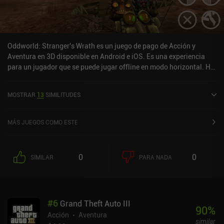
Oddworld: Stranger's Wrath es un juego de pago de Acción y
Aventura en 3D disponible en Android e iOS. Es una experiencia
para un jugador que se puede jugar offline en modo horizontal. Ha
recibido 2 valoraciones de usuarios de la comunidad MiniReview.
Oddworld: Stranger's Wrath se lanzó en diciembre de 2014 y tiene
MOSTRAR
13
SIMILITUDES
una valoración actual de 3 sobre 5,0 en Google Play y de 4,6 sobre
5,0 en la App Store de iOS.
MÁS JUEGOS COMO ESTE
0
0
SIMILAR
PARA NADA
#
6
Grand Theft Auto III
90
%
Acción
Aventura
similar