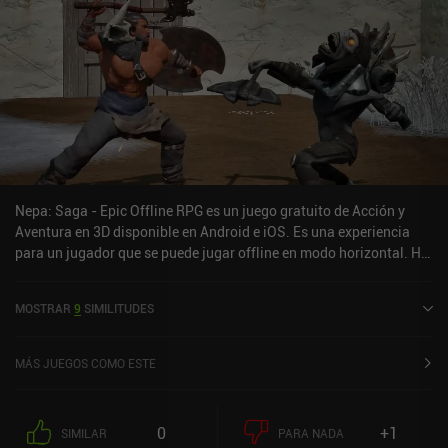
Nepa: Saga - Epic Offline RPG es un juego gratuito de Acción y
Aventura en 3D disponible en Android e iOS. Es una experiencia
para un jugador que se puede jugar offline en modo horizontal. Ha
recibido 1 valoración de usuario de la comunidad MiniReview.
Nepa: Saga - Epic Offline RPG se lanzó en agosto de 2024 y tiene
MOSTRAR
9
SIMILITUDES
una valoración actual de 4,3 sobre 5,0 en Google Play y de 4,3
sobre 5,0 en la App Store de iOS.
MÁS JUEGOS COMO ESTE
0
+1
SIMILAR
PARA NADA