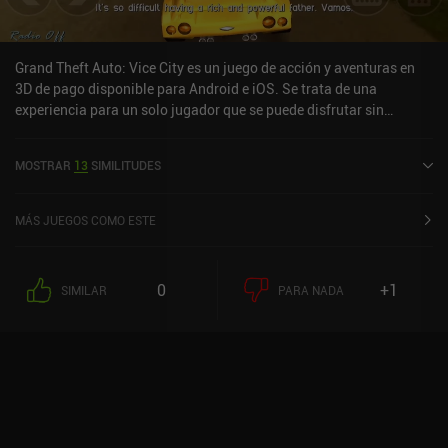
Grand Theft Auto: Vice City es un juego de acción y aventuras en
3D de pago disponible para Android e iOS. Se trata de una
experiencia para un solo jugador que se puede disfrutar sin
conexión en modo horizontal. Ha recibido 3 valoraciones de los
usuarios de la comunidad MiniReview. Grand Theft Auto: Vice City
MOSTRAR
13
SIMILITUDES
se lanzó en diciembre de 2012 y tiene actualmente una puntuación
de 3,2 sobre 5,0 en Google Play y de 4,5 sobre 5,0 en la App Store
de iOS.
MÁS JUEGOS COMO ESTE
0
+1
SIMILAR
PARA NADA