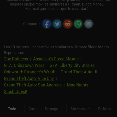
mejores juegos móviles similares a Hitman: Blood Money —
Reprisal que creemos que te encantarán!
Compartir
:
Los 10 mejores juegos móviles similares a Hitman: Blood Money —
Reprisal son:
The Pathless
|
Assassin's Creed Mirage
|
GTA: Chinatown Wars
|
GTA: Liberty City Stories
|
Oddworld: Stranger's Wrath
|
Grand Theft Auto III
|
Grand Theft Auto: Vice City
|
Grand Theft Auto: San Andreas
|
Nine Nights
|
Slash Quest!
Todo
Gratis
|
De pago
Sin conexión
|
En línea