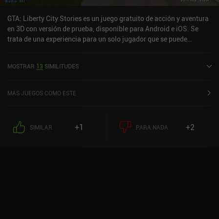
GTA: Liberty City Stories es un juego gratuito de acción y aventura
en 3D con versión de prueba, disponible para Android e iOS. Se
trata de una experiencia para un solo jugador que se puede
disfrutar sin conexión en modo horizontal. Ha recibido 8
valoraciones de los usuarios de la comunidad MiniReview. GTA:
MOSTRAR
13
SIMILITUDES
Liberty City Stories se lanzó en febrero de 2016 y tiene
actualmente una puntuación de 4 sobre 5,0 en Google Play y de 4,4
sobre 5,0 en la App Store de iOS.
MÁS JUEGOS COMO ESTE
+1
+2
SIMILAR
PARA NADA