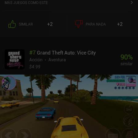
MÁS JUEGOS COMO ESTE
+2
+2
SIMILAR
PARA NADA
#
7
Grand Theft Auto: Vice City
90
%
Acción
Aventura
similar
$4.99