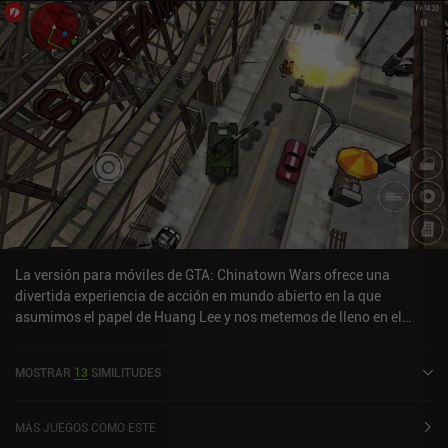
La versión para móviles de GTA: Chinatown Wars ofrece una
divertida experiencia de acción en mundo abierto en la que
asumimos el papel de Huang Lee y nos metemos de lleno en el
negocio familiar del crimen en Liberty City.En lugar de actuación
de voz para los personajes principales, la historia de GTA:
MOSTRAR
13
SIMILITUDES
Chinatown Wars se cuenta a través de una narración tipo cómic
con diálogos cortos e intrigantes que ayudan a dar al juego un
ritmo agradable.Los controles pueden ser difíciles de
MÁS JUEGOS COMO ESTE
acostumbrarse y los vehículos son difíciles de maniobrar, pero el