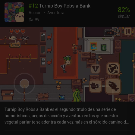
#
12
Turnip Boy Robs a Bank
82
%
Acción
Aventura
similar
$5.99
Turnip Boy Robs a Bank es el segundo título de una serie de
humorísticos juegos de acción y aventura en los que nuestro
vegetal parlante se adentra cada vez más en el sórdido camino de
la delincuencia, esta vez robando un banco. Tras el final del primer
juego, Turnip Boy Commits Tax Evasion, nuestro protagonista se