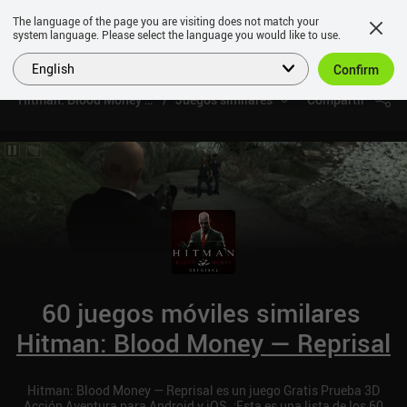
The language of the page you are visiting does not match your
system language. Please select the language you would like to use.
English
Confirm
Hitman: Blood Money — Reprisal
Juegos similares
Compartir
60 juegos móviles similares
Hitman: Blood Money — Reprisal
Hitman: Blood Money — Reprisal es un juego Gratis Prueba 3D
Acción Aventura para Android y iOS. ¡Esta es una lista de los 60