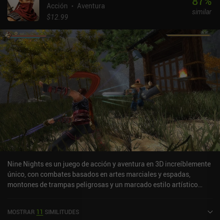
87
%
Acción
Aventura
similar
$12.99
Nine Nights es un juego de acción y aventura en 3D increíblemente
único, con combates basados en artes marciales y espadas,
montones de trampas peligrosas y un marcado estilo artístico
retro muy inspirado en la época de PlayStation 2. El juego se
desarrolla como un largo viaje lineal a través de bellos paisajes
MOSTRAR
11
SIMILITUDES
chinos, y el modo de juego principal consiste en derrotar a los