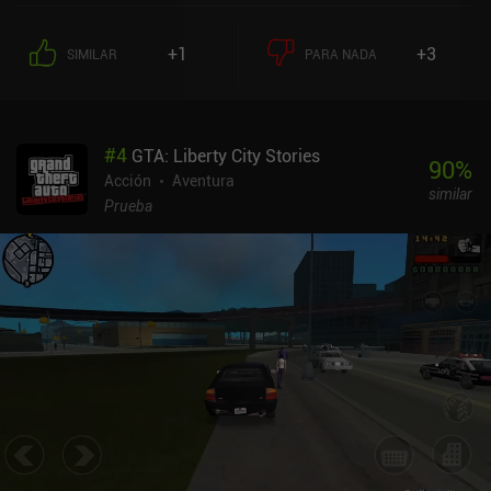
juego lo compensa con un HUD personalizable y una combinación
intuitiva de tiroteo y combate de artes marciales. En general, la
+1
+3
SIMILAR
PARA NADA
adaptación está muy bien hecha, y la principal característica que
se echa en falta es el modo multijugador de las versiones para PSP
y Nintendo DS.En general, GTA: Chinatown Wars es un juego de
acción y aventuras muy bueno y fácil de jugar. A pesar del precio
#
4
GTA: Liberty City Stories
relativamente elevado de 4,99 dólares, el juego merece la pena
90
%
para quienes disfruten con los juegos de acción o quieran explorar
Acción
Aventura
similar
uno de los títulos más singulares de la franquicia GTA.
Prueba