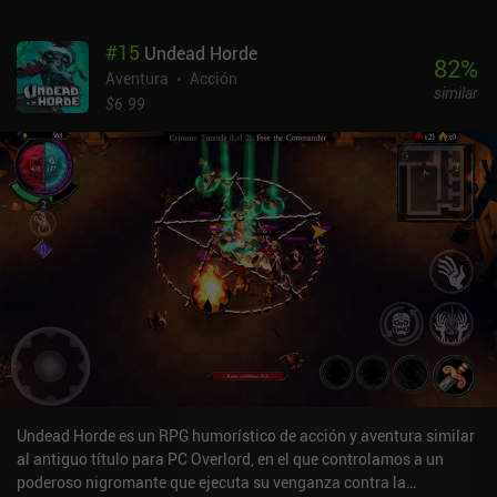
nuestro medidor de resistencia y permanecer alerta ante los
ataques que se aproximan. Los movimientos "finalizadores" son
#
15
Undead Horde
especialmente espectaculares, pero también difíciles de ejecutar
82
%
cuando nuestra atención está constantemente dividida entre
Aventura
Acción
similar
varios objetivos. Como port de un juego con controles muy
$6.99
elaborados, No Place for Bravery se disfruta mejor en PC o
consola. La versión para móviles carece de optimizaciones, la
interfaz de usuario es extremadamente pequeña, y nuestro
personaje parece casi imposible de manejar sólo con los controles
táctiles. Por suerte, el juego es compatible con mandos Bluetooth,
y tener una pantalla grande también ayuda. Personalmente, tengo
sentimientos encontrados sobre el juego. Por un lado, sus ajustes
de dificultad se pueden afinar para eliminar todas las
frustraciones del sistema de combate y hacerlo más fácil de
disfrutar con los controles táctiles. Por otro lado, el combate
desempeña un papel importante en el juego en general, y dominar
sus partes complicadas está pensado para que los aficionados a
los juegos de acción desafiantes se sientan recompensados. Así
que tenlo en cuenta antes de decidirte a jugar a este juego en el
Undead Horde es un RPG humorístico de acción y aventura similar
móvil o en otra plataforma. No Place for Bravery es un juego
al antiguo título para PC Overlord, en el que controlamos a un
premium de 4,99 $ sin anuncios ni iAP. A pesar de sus pocos
poderoso nigromante que ejecuta su venganza contra la
defectos, en general es un gran juego que me cautivó lo suficiente