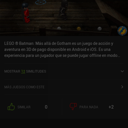
LEGO ® Batman: Más allá de Gotham es un juego de acción y
aventura en 3D de pago disponible en Android e iOS. Es una
experiencia para un jugador que se puede jugar offline en modo
horizontal. Ha recibido 1 valoración de usuario de la comunidad
MiniReview. LEGO ® Batman: Más allá de Gotham se lanzó en
MOSTRAR
12
SIMILITUDES
agosto de 2015 y tiene una valoración actual de 3,6 sobre 5,0 en
Google Play y de 3,2 sobre 5,0 en la App Store de iOS.
MÁS JUEGOS COMO ESTE
0
+2
SIMILAR
PARA NADA