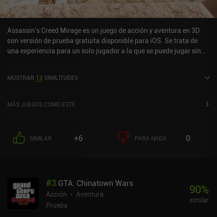
Assassin's Creed Mirage es un juego de acción y aventura en 3D
con versión de prueba gratuita disponible para iOS. Se trata de
una experiencia para un solo jugador a la que se puede jugar sin
conexión en modo horizontal. Ha recibido 5 valoraciones de los
usuarios de la comunidad MiniReview. Assassin's Creed Mirage se
MOSTRAR
13
SIMILITUDES
lanzó en junio de 2024 y tiene actualmente una puntuación de 4,2
sobre 5,0 en la App Store de iOS.
MÁS JUEGOS COMO ESTE
+6
0
SIMILAR
PARA NADA
#
3
GTA: Chinatown Wars
90
%
Acción
Aventura
similar
Prueba