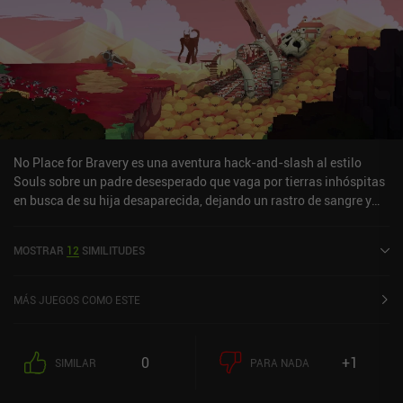
No Place for Bravery es una aventura hack-and-slash al estilo
Souls sobre un padre desesperado que vaga por tierras inhóspitas
en busca de su hija desaparecida, dejando un rastro de sangre y
muerte a su paso. A medida que avanzamos en la intrigante
historia, exploramos un hermoso mundo abierto, visitamos
MOSTRAR
12
SIMILITUDES
coloridas localizaciones y coleccionamos piezas de la extensa y
única historia del juego. Casi todos los que nos encontremos en
nuestro viaje intentarán matarnos, obligándonos a desenvainar la
MÁS JUEGOS COMO ESTE
espada y aceptar el desafío. El combate es bastante frenético, y
ganar una batalla requiere que esquivemos y paremos
constantemente los ataques enemigos en el momento justo. No
0
+1
SIMILAR
PARA NADA
sólo tenemos que infligir daño utilizando una amplia variedad de
habilidades de combate, sino que también debemos controlar