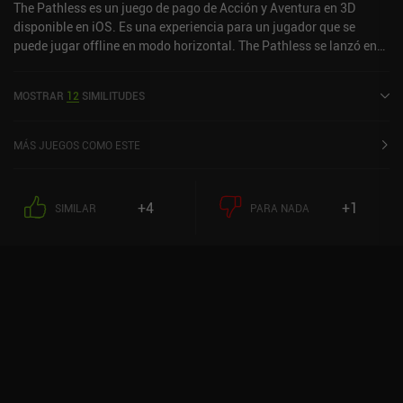
The Pathless es un juego de pago de Acción y Aventura en 3D
disponible en iOS. Es una experiencia para un jugador que se
puede jugar offline en modo horizontal. The Pathless se lanzó en
junio de 2024 y tiene una valoración actual de 4,3 sobre 5,0 en iOS
App Store.
MOSTRAR
12
SIMILITUDES
MÁS JUEGOS COMO ESTE
+4
+1
SIMILAR
PARA NADA