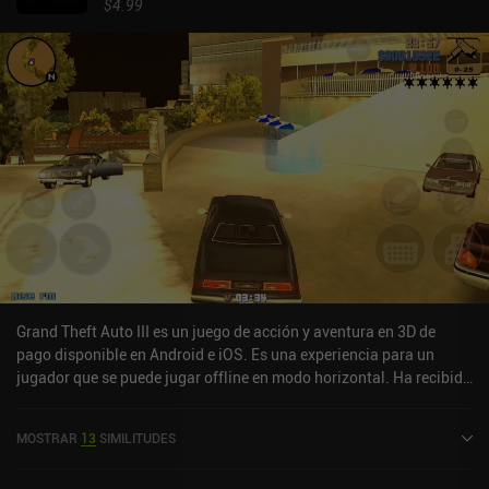
$4.99
Grand Theft Auto III es un juego de acción y aventura en 3D de
pago disponible en Android e iOS. Es una experiencia para un
jugador que se puede jugar offline en modo horizontal. Ha recibido
2 valoraciones de usuarios de la comunidad MiniReview. Grand
Theft Auto III se lanzó en diciembre de 2011 y tiene una valoración
MOSTRAR
13
SIMILITUDES
actual de 3,5 sobre 5,0 en Google Play y de 4,6 sobre 5,0 en la App
Store de iOS.