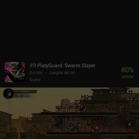
domesticación de monstruos e incluso un juego de cartas
coleccionables. El contenido es enorme y proporciona docenas de
horas de juego interesante.Por un precio inicial de 10 $, se obtiene
un juego completo sin anuncios ni iAPs. Así que, si te consideras
un fan de los RPG complejos y no te desaniman los gráficos
pixelados y los controles algo incómodos, definitivamente
deberías jugar a 9th Dawn III.
#
8
PlatyGuard: Swarm Slayer
80
%
Acción
Juegos de rol
similar
Gratis