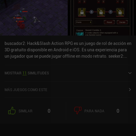
maestra de juego, y el puerto móvil funciona bien. Una
recomendación fácil si te gustan los RPG de acción y aventura
sólidos con un gran énfasis en la exploración.
buscador2: Hack&Slash Action RPG es un juego de rol de acción en
3D gratuito disponible en Android e iOS. Es una experiencia para
un jugador que se puede jugar offline en modo retrato. seeker2:
Hack&Slash Action RPG se lanzó en septiembre de 2023 y tiene
una valoración actual de 4,2 sobre 5,0 en Google Play y de 4,5
MOSTRAR
11
SIMILITUDES
sobre 5,0 en la App Store de iOS.
MÁS JUEGOS COMO ESTE
0
0
SIMILAR
PARA NADA