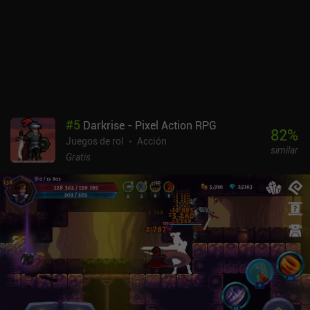
implementación podría mejorar un poco. Por ejemplo, el d-pad
para los ataques direccionales no siempre orienta correctamente a
nuestro personaje, lo que provoca fallos insignificantes y daños
innecesarios. Para evitarlo, he tenido que colocarme de forma que
sólo atacara en las direcciones cardinales, lo que ha acabado con
parte de la diversión. Sin embargo, no es tan malo cuando se juega
con un mando. Arcane Vale es un juego premium que cuesta 5,99
dólares en Android y 4,99 dólares en iOS. Aunque su parte de
#
5
Darkrise - Pixel Action RPG
agricultura no me pareció demasiado divertida ni siquiera
82
%
Juegos de rol
Acción
necesaria, el juego me proporcionó muchas horas de juego RPG de
similar
acción realmente divertido.
Gratis