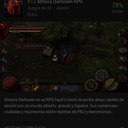
#
12
Almora Darkosen RPG
hora de afrontar los desafíos. Casi todos los enemigos con los que
78
%
nos encontramos pueden acabar con nosotros en un par de golpes,
Juegos de rol
Acción
similar
por lo que lanzarse a la refriega sin sentido nunca funciona. En
Gratis
lugar de eso, tenemos que calcular perfectamente nuestras
acciones y confiar mucho en las maniobras evasivas. Esto es
especialmente cierto en las batallas contra jefes, en las que no
sólo debemos elegir el arma más adecuada, sino también beber las
pociones correctas y equiparnos con los hechizos pertinentes.
Rookie Reaper se puede probar gratis, y con un único iAP de 4,99 $
se desbloquea el juego completo. A pesar de algunos problemas
con la compatibilidad del mando y de que el juego es más corto
que la media de los títulos del género, Rookie Reaper demuestra
con orgullo lo que un solo desarrollador puede conseguir con
suficiente pasión y dedicación. Recomiendo este juego a cualquier
aficionado a los RPG de acción desafiantes.
Almora Darkosen es un RPG hack'n'slash de arriba abajo repleto de
acción con un mundo abierto, grande y lúgubre. Sus numerosas
ciudades y mazmorras están repletas de PNJ y mercenarios
contratables, mientras que las zonas salvajes están llenas de
monstruos con los que luchar y tesoros que desenterrar o fabricar.
MOSTRAR
12
SIMILITUDES