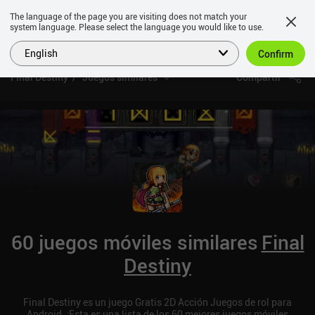
The language of the page you are visiting does not match your
system language. Please select the language you would like to use.
English
Confirm
Final Destiny
Juegos similares
Compartir
60 juegos móviles similares
Final
Destiny
Final Destiny es un juego Gratis 2D Acción Juegos de rol para
Android. ¡Esta es una lista de los 60 mejores juegos móviles