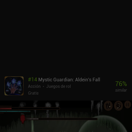
evidentes cuanto más jugamos. El desarrollador ha hecho un gran
esfuerzo por heredar las mejores mecánicas y diseños de ambos
juegos, al tiempo que escuchaba activamente los comentarios y
añadía cosas nuevas, como el modo retrato y la compatibilidad
con mandos externos. Esperemos que en el futuro se añadan aún
más funciones. Astiar RPG se monetiza mediante anuncios
opcionales e iAPs para objetos cosméticos y contenido adicional,
pero nada de esto es necesario para disfrutar de la aventura
principal. A pesar de su estilo visual algo mediocre, el juego ofrece
una experiencia similar a la que millones de jugadores disfrutaron
hace casi 30 años. Si eres un fan incondicional del género, sin
duda apreciarás esta hermosa y nostálgica sensación.
#
14
Mystic Guardian: Aldein's Fall
76
%
Acción
Juegos de rol
similar
Gratis