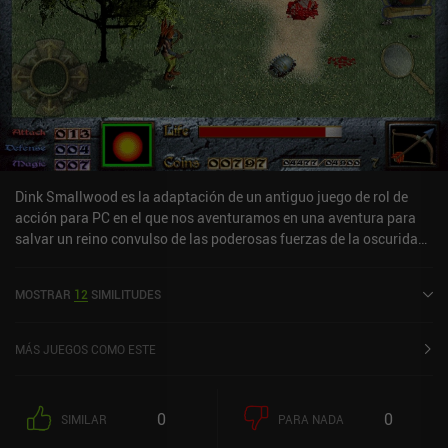
Dink Smallwood es la adaptación de un antiguo juego de rol de
acción para PC en el que nos aventuramos en una aventura para
salvar un reino convulso de las poderosas fuerzas de la oscuridad.
En el papel de un niño granjero de pocas luces que aspira a
convertirse en un gran aventurero, nuestras tareas incluyen tareas
MOSTRAR
12
SIMILITUDES
mundanas como dar de comer a los cerdos, encontrar un pato
desaparecido y preguntar por la salud del vecino. Pero pronto nos
escapamos de casa, nos hacemos con una espada decente,
MÁS JUEGOS COMO ESTE
aprendemos un par de hechizos e iniciamos un viaje épico con
montones de misiones, combates, botín, fama y gloria. El juego se
presenta como un RPG, pero en realidad se centra más en la
0
0
SIMILAR
PARA NADA
aventura: encontrar secretos, explorar el mundo y completar