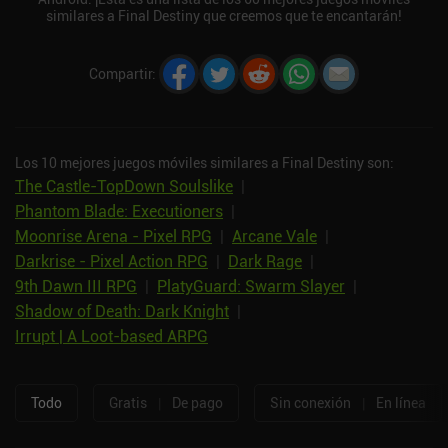
similares a Final Destiny que creemos que te encantarán!
Compartir
:
Los 10 mejores juegos móviles similares a Final Destiny son:
The Castle-TopDown Soulslike
|
Phantom Blade: Executioners
|
Moonrise Arena - Pixel RPG
|
Arcane Vale
|
Darkrise - Pixel Action RPG
|
Dark Rage
|
9th Dawn III RPG
|
PlatyGuard: Swarm Slayer
|
Shadow of Death: Dark Knight
|
Irrupt | A Loot-based ARPG
Todo
Gratis
|
De pago
Sin conexión
|
En línea