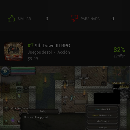
los conjuntos de armadura si completamos los conjuntos. Los
controles de la pantalla táctil son sensibles y totalmente
personalizables, y el juego incluso es compatible con mandos y
0
0
SIMILAR
PARA NADA
mapeado de controladores. Por desgracia, el juego carece de un
incentivo claro para explorar y relacionarse con los PNJ que no
venden objetos. Tampoco hay un final apropiado para el juego. En
su lugar, nos encontramos simplemente con un PNJ que nos dice
#
7
9th Dawn III RPG
que empecemos una nueva partida, sin ninguna explicación.
82
%
También sufre de un desequilibrio de dificultad que ha obligado al
Juegos de rol
Acción
similar
desarrollador a incluir una opción "El héroe está atascado" que
$9.99
puede devolver a nuestro héroe al primer nivel si nos encontramos
con un jefe absolutamente imbatible y no podemos retroceder
debido a fallos en el diseño del nivel. Dark Rage puede decepcionar
como juego premium de 1,99 $ debido a estos defectos, pero aún
así puede ser disfrutado por aquellos que busquen una experiencia
hardcore tipo Souls con unos controles y un pixel art geniales.