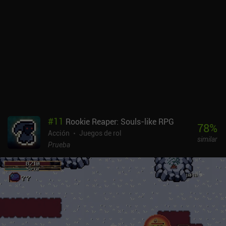
#
11
Rookie Reaper: Souls-like RPG
78
%
Acción
Juegos de rol
similar
Prueba