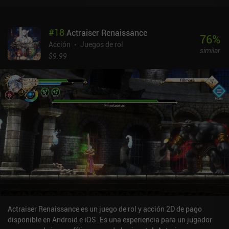
misiones es más importante que subir de nivel. Esta es también la
razón por la que sólo tenemos un par de estadísticas básicas, y un
número limitado de equipo para coleccionar y blandir. Y aunque
#
18
Actraiser Renaissance
los enemigos no son precisamente avanzados, la atención al
76
%
detalle hace que sea sorprendentemente agradable deshacerse de
Acción
Juegos de rol
similar
ellos en tiempo real.Además de la campaña de la historia
$9.99
principal, el juego cuenta con una amplia biblioteca de
complementos gratuitos que proporcionan nuevos mapas,
localizaciones adicionales o viajes enteros que introducen nuevas
mecánicas de juego y pueden durar incluso más que la historia
original. Esto aumenta enormemente la cantidad de tiempo que
puedes pasar con el juego, siempre que no te desanimen los
gráficos anticuados, los extraños efectos de sonido y los controles
algo incómodos.Dink Smallwood es completamente gratuito, sin
anuncios ni iAPs. Se trata sin duda de un juego antiguo que ya
resultaba extraño en el momento de su lanzamiento, por lo que
atrae principalmente a los grandes entusiastas del género. Pero
gracias a su gran cantidad de entretenida jugabilidad, creo que
cualquier aficionado a los juegos de calidad del pasado puede
disfrutarlo.
Actraiser Renaissance es un juego de rol y acción 2D de pago
disponible en Android e iOS. Es una experiencia para un jugador