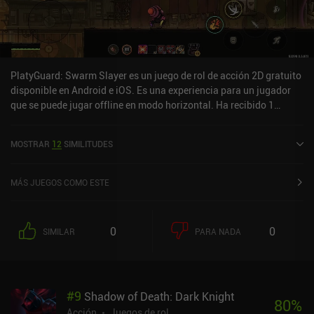
PlatyGuard: Swarm Slayer es un juego de rol de acción 2D gratuito
disponible en Android e iOS. Es una experiencia para un jugador
que se puede jugar offline en modo horizontal. Ha recibido 1
valoración de usuario de la comunidad MiniReview. PlatyGuard:
Swarm Slayer se lanzó en noviembre de 2025 y tiene una
MOSTRAR
12
SIMILITUDES
valoración actual de 4,8 sobre 5,0 en Google Play y de 4,8 sobre 5,0
en la App Store de iOS.
MÁS JUEGOS COMO ESTE
0
0
SIMILAR
PARA NADA
#
9
Shadow of Death: Dark Knight
80
%
Acción
Juegos de rol