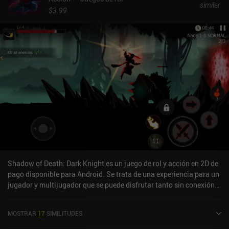
similar
$3.99
Shadow of Death: Dark Knight es un juego de rol y acción en 2D de
pago disponible para Android. Se trata de una experiencia para un
jugador y multijugador que se puede disfrutar tanto sin conexión
como en línea, en modo horizontal. Shadow of Death: Dark Knight
se lanzó en abril de 2018 y cuenta actualmente con una valoración
MOSTRAR
17
SIMILITUDES
de 4,8 sobre 5,0 en Google Play.