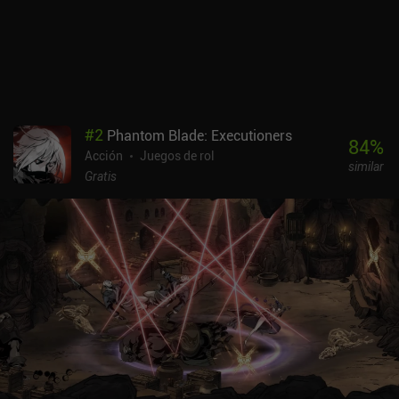
0,99 $, con una versión demo aparte para que puedas probarlo
antes de comprarlo. El juego tiene un aspecto primitivo, pero a mí
personalmente me gustó su atmósfera de desolación, su paleta de
colores sombríos y los bellos escenarios, en los que el
desarrollador sin duda puso mucho empeño. Si puedes soportar
sus incómodos controles y su naturaleza hardcore, es bastante
entretenido.
#
2
Phantom Blade: Executioners
84
%
Acción
Juegos de rol
similar
Gratis