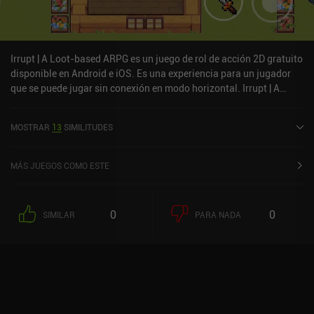
Irrupt | A Loot-based ARPG es un juego de rol de acción 2D gratuito
disponible en Android e iOS. Es una experiencia para un jugador
que se puede jugar sin conexión en modo horizontal. Irrupt | A
Loot-based ARPG fue lanzado en noviembre de 2022 y tiene una
valoración actual de 3 sobre 5,0 en Google Play y de 3,8 sobre 5,0
MOSTRAR
13
SIMILITUDES
en la App Store de iOS.
MÁS JUEGOS COMO ESTE
0
0
SIMILAR
PARA NADA