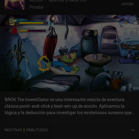
similar
Prueba
BROK The InvestiGator es una interesante mezcla de aventura
clásica point-and-click y beat-em-up de acción. Aplicamos la
lógica y la deducción para investigar los misteriosos sucesos que
ocurren en un mundo distópico de ciencia ficción, pero también
podemos usar el poder de nuestros puños cuando todos los demás
MOSTRAR
9
SIMILITUDES
métodos fallan. Jugamos como un cocodrilo antropomórfico que
hace malabarismos con los papeles de investigador privado y