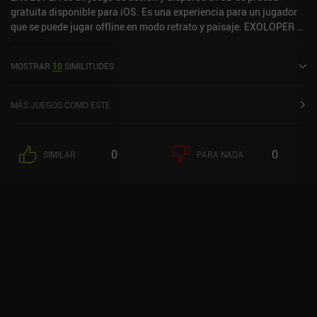
de niveles poco interesante.
gratuita disponible para iOS. Es una experiencia para un jugador
que se puede jugar offline en modo retrato y paisaje. EXOLOPER se
lanzó en febrero de 2025 y tiene una valoración actual de 4,5 sobre
5,0 en iOS App Store.
MOSTRAR
10
SIMILITUDES
MÁS JUEGOS COMO ESTE
0
0
SIMILAR
PARA NADA