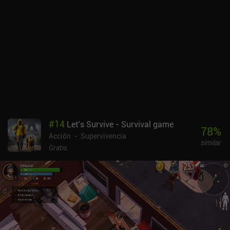
munición de cada arma es limitada, así que tenemos que
conservarla con cuidado. Pero encontramos más a medida que
avanzamos, y podemos comprar armas y munición adicionales en
las tiendas que aparecen a lo largo del juego. Zombotron es
increíblemente atmosférico, y especialmente la iluminación y los
efectos tienen un aspecto fantástico. Además, cada nivel continúa
directamente en el siguiente, lo que hace que parezca un mundo
abierto coherente. El juego cuenta con un único capítulo de 11
niveles que termina con un combate contra un jefe, pero hay dos
capítulos adicionales en desarrollo. Zombotron Re-Boot se
monetiza mediante anuncios después de cada nivel, sin iAP para
#
14
Let’s Survive - Survival game
eliminarlos. No hay duda de que es el mejor juego de plataformas
78
%
Acción
Supervivencia
que he jugado este año.
similar
Gratis