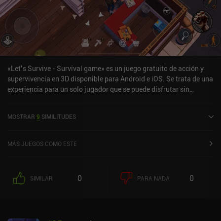
«Let’s Survive - Survival game» es un juego gratuito de acción y
supervivencia en 3D disponible para Android e iOS. Se trata de una
experiencia para un solo jugador que se puede disfrutar sin
conexión en modo horizontal. «Let’s Survive - Survival game» se
lanzó en febrero de 2022 y cuenta actualmente con una valoración
MOSTRAR
9
SIMILITUDES
de 4,2 sobre 5,0 en Google Play y de 4,6 sobre 5,0 en la App Store
de iOS.
MÁS JUEGOS COMO ESTE
0
0
SIMILAR
PARA NADA