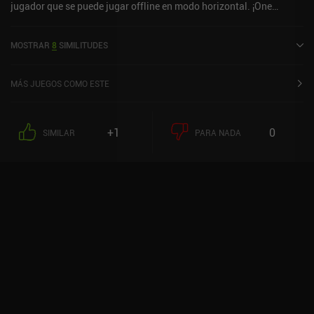
jugador que se puede jugar offline en modo horizontal. ¡One
Escape! Adventure se lanzó en mayo de 2021 y tiene una
valoración actual de 3,3 sobre 5,0 en iOS App Store.
MOSTRAR
8
SIMILITUDES
MÁS JUEGOS COMO ESTE
+1
0
SIMILAR
PARA NADA