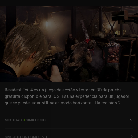
Resident Evil 4 es un juego de acción y terror en 3D de prueba
gratuita disponible para iOS. Es una experiencia para un jugador
que se puede jugar offline en modo horizontal. Ha recibido 2
valoraciones de usuarios de la comunidad MiniReview. Resident
Evil 4 se lanzó en diciembre de 2023 y tiene una valoración actual
MOSTRAR
9
SIMILITUDES
de 3,9 sobre 5,0 en iOS App Store.
MÁS JUEGOS COMO ESTE