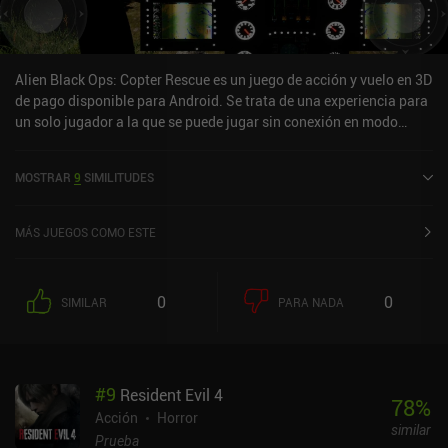
Alien Black Ops: Copter Rescue es un juego de acción y vuelo en 3D
de pago disponible para Android. Se trata de una experiencia para
un solo jugador a la que se puede jugar sin conexión en modo
horizontal. Ha recibido una valoración de un usuario de la
comunidad de MiniReview.
MOSTRAR
9
SIMILITUDES
MÁS JUEGOS COMO ESTE
0
0
SIMILAR
PARA NADA
#
9
Resident Evil 4
78
%
Acción
Horror
similar
Prueba