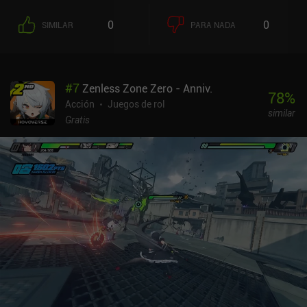
0
0
SIMILAR
PARA NADA
#
7
Zenless Zone Zero - Anniv.
78
%
Acción
Juegos de rol
similar
Gratis