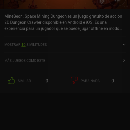
MineGeon: Space Mining Dungeon es un juego gratuito de acción
2D Dungeon Crawler disponible en Android e iOS. Es una
experiencia para un jugador que se puede jugar offline en modo
horizontal. Ha recibido 3 valoraciones de usuarios de la
comunidad MiniReview. MineGeon: Space Mining Dungeon se
MOSTRAR
10
SIMILITUDES
lanzó en enero de 2023 y tiene una valoración actual de 4,1 sobre
5,0 en Google Play y de 4,4 sobre 5,0 en la App Store de iOS.
MÁS JUEGOS COMO ESTE
0
0
SIMILAR
PARA NADA