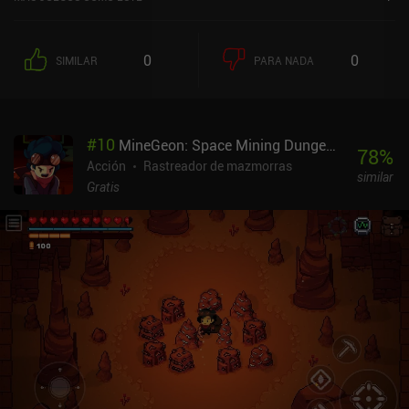
0
0
SIMILAR
PARA NADA
#
10
MineGeon: Space Mining Dungeon
78
%
Acción
Rastreador de mazmorras
similar
Gratis