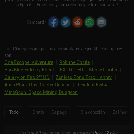
a Ejen Ali : Emergency que creemos que te encantarán!
Compartir
:
Los 10 mejores juegos móviles similares a Ejen Ali : Emergency
son:
One Escape! Adventure
|
Rob the Castle
|
BlazBlue Entropy Effect
|
EXOLOPER
|
Meow Hunter
|
Galaxy on Fire 2™ HD
|
Zenless Zone Zero - Anniv.
|
Alien Black Ops: Copter Rescue
|
Resident Evil 4
|
MineGeon: Space Mining Dungeon
Todo
Gratis
|
De pago
Sin conexión
|
En línea
Listado de 60 juegos similares, actualizado
hace 22 días