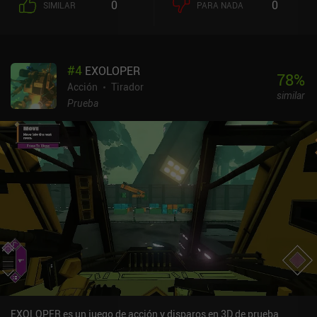
0
0
SIMILAR
PARA NADA
cruza en nuestro camino. Pero donde el juego realmente empieza a
brillar es cuando obtenemos mejoras que nos permiten combinar
nuestras opciones de movimiento en varios ataques y encadenar
largos combos. Como en otros roguelikes, avanzamos a través de
#
4
EXOLOPER
una serie de encuentros de combate que nos llevan hasta un jefe.
78
%
Estos encuentros mejoran gradualmente a nuestro personaje con
Acción
Tirador
similar
nuevos movimientos o mejoras generales que añaden
Prueba
modificadores de ataque. Y aunque los niveles son un poco
aburridos, el combate y las peleas contra los jefes lo compensan.
Pero quizá lo mejor de todo es que el juego también cuenta con
multijugador cooperativo local. BlazBlue Entropy Effect se
monetiza mediante iAPs para desbloquear personajes adicionales
usando "Analizadores", el primero de los cuales cuesta 0,99 $, tras
lo cual el precio aumenta a 1,99 $ o un pack de seis por 9,95 $.
Aunque la mayoría de los personajes cuestan un Analizador, un
par cuestan dos. Creo que el precio es justo, ya que desbloquear a
todos los personajes cuesta más o menos lo mismo que la versión
de PC. Ten en cuenta que la historia no se puede completar sin
tener dos personajes, así que básicamente es un juego premium
con una prueba gratuita. Es un roguelike excelente con un amplio
elenco de personajes únicos que sólo se ve lastrado por un diseño
EXOLOPER es un juego de acción y disparos en 3D de prueba