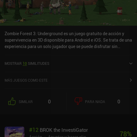
Zombie Forest 3: Underground es un juego gratuito de acción y
supervivencia en 3D disponible para Android e iOS. Se trata de una
experiencia para un solo jugador que se puede disfrutar sin
conexión en modo horizontal. Ha recibido 4 valoraciones de los
usuarios de la comunidad MiniReview. Zombie Forest 3:
MOSTRAR
10
SIMILITUDES
Underground se lanzó en marzo de 2024 y tiene actualmente una
puntuación de 4,5 sobre 5,0 en Google Play y de 4,8 sobre 5,0 en la
App Store de iOS.
MÁS JUEGOS COMO ESTE
0
0
SIMILAR
PARA NADA
#
12
BROK the InvestiGator
78
%
Acción
Apuntar y hacer clic