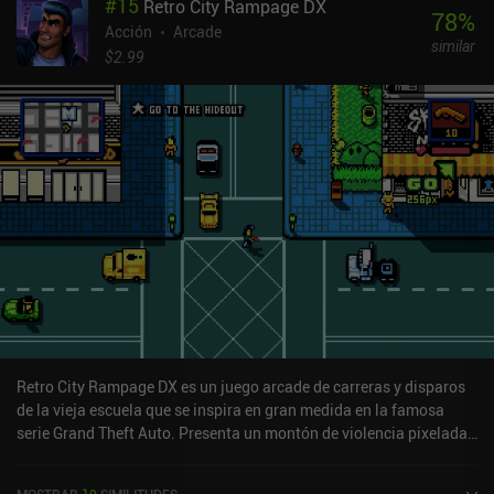
#
15
Retro City Rampage DX
78
%
Acción
Arcade
similar
$2.99
Retro City Rampage DX es un juego arcade de carreras y disparos
de la vieja escuela que se inspira en gran medida en la famosa
serie Grand Theft Auto. Presenta un montón de violencia pixelada,
enérgicas bandas sonoras de 8 bits, acción trepidante y montones
de referencias a películas y videojuegos del pasado.En el papel de