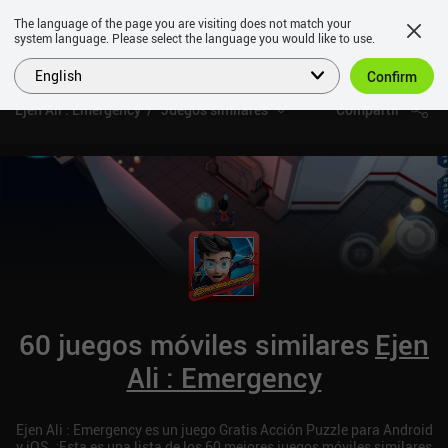
The language of the page you are visiting does not match your
system language. Please select the language you would like to use.
English
Confirm
Ejen Ali : Emergency
Juegos similares
Compartir
60 juegos móviles similares
Ejen
Ali : Emergency
Ejen Ali : Emergency es un juego Gratis Acción Puzzle para Android
y iOS. ¡Esta es una lista de los 60 mejores juegos móviles similares