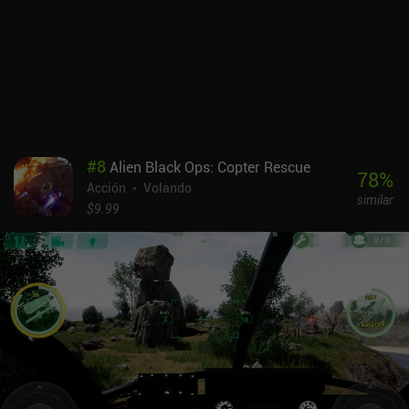
misiones diarias y semanales, minijuegos cooperativos, fases de
obtención de recursos y contenido final estacional. Mientras tanto,
las misiones secundarias ayudan a crear una satisfactoria
sensación de progresión y conexión con el mundo del juego. Sin
embargo, el juego adolece de largas pantallas de carga, combates
que acaban siendo aburridos y caídas ocasionales en el mundo
exterior. Los nuevos héroes se desbloquean mediante un sistema
gacha. Aunque los diseños de los personajes son atractivos, la
#
8
Alien Black Ops: Copter Rescue
necesidad de duplicados para aumentar los niveles de estrellas
78
%
Acción
Volando
puede hacer que la progresión parezca monetariamente injusta. El
similar
juego también incluye un pase de batalla de pago y varios iAP para
$9.99
obtener recursos adicionales. Este enfoque de monetización
estándar puede disuadir a los jugadores no familiarizados con las
gachas. Zenless Zone Zero es un RPG de acción convincente que
combina con éxito varios elementos de juego en una experiencia
cohesiva, pero la monetización y la rutina harán que algunos
jugadores no lo acepten.